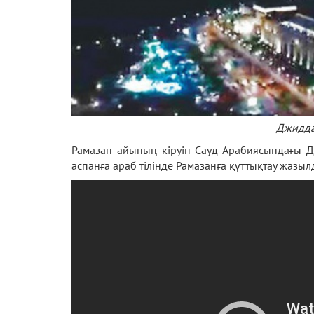
Джидда,
Рамазан айының кіруін Сауд Арабиясындағы Д
аспанға араб тілінде Рамазанға құттықтау жазы