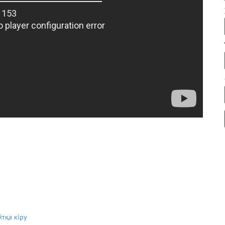
йтқа кіру