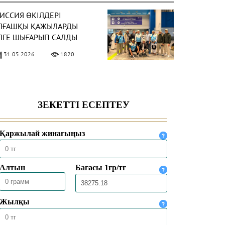
ИССИЯ ӨКІЛДЕРІ
ЛҒАШҚЫ ҚАЖЫЛАРДЫ
ЛГЕ ШЫҒАРЫП САЛДЫ
31.05.2026
1820
АЗАҚСТАНДЫҚ ҚАЖЫЛАР
АЖЫЛЫҚ
ҰЛШЫЛЫҒЫНЫҢ НЕГІЗГІ
ӘСІМДЕРІН ТОЛЫҚ
30.05.2026
4458
ТҚАРДЫ
ЕККЕДЕ 1447 ҺИЖРИ
ЫЛҒЫ ҚАЖЫЛЫҚ
АУСЫМЫ
ОРЫТЫНДЫЛАНДЫ
30.05.2026
2525