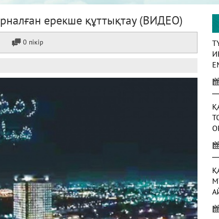
арналған ерекше құттықтау (ВИДЕО)
0 пікір
Т
И
Е
Қ
Т
О
Қ
М
А
А
Ж