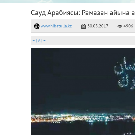
Сауд Арабиясы: Рамазан айына 
www.hibatulla.kz
30.05.2017
4906
–
|
A
|
+