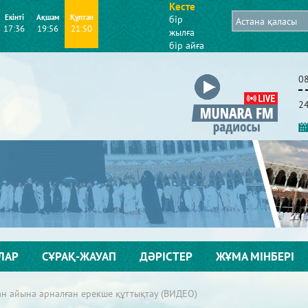
Кесте
Екінті
Ақшам
Құптан
бір
17:36
19:56
21:50
жылға
бір айға
0
2
ЛАР
СҰРАҚ-ЖАУАП
ДӘРІСТЕР
ЖҰМА МІНБЕРІ
ан айына арналған ерекше құттықтау (ВИДЕО)