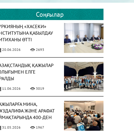
Соңғылар
ҮРКИЯНЫҢ «ХАСЕКИ»
НСТИТУТЫНА ҚАБЫЛДАУ
МТИХАНЫ ӨТТІ
20.06.2026
2693
АЗАҚСТАНДЫҚ ҚАЖЫЛАР
ОЛЫҒЫМЕН ЕЛГЕ
РАЛДЫ
11.06.2026
3019
АЖЫЛАРҒА МИНА,
ҰЗДАЛИФА ЖӘНЕ АРАФАТ
ЙМАҚТАРЫНДА 400-ДЕН
СТАМ УАҒЫЗ-НАСИХАТ
31.05.2026
1967
ҮРГІЗІЛДІ