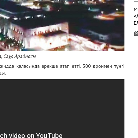
М
А
Е
Қ
 Сауд Арабиясы
Қ
Қ
жидда қаласында ерекше атап өтті. 300 дронмен түнгі
Р
лды.
А
М
Ж
М
Қ