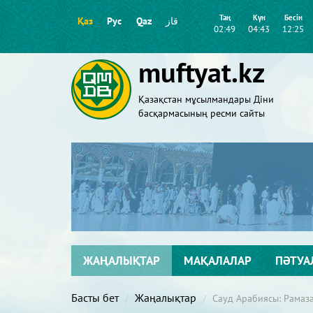
Таң
Күн
Бесін
Қаз
Рус
Qaz
قاز
02:49
04:43
12:25
muftyat.kz
Қазақстан мұсылмандары Діни
басқармасының ресми сайты
ЖАҢАЛЫҚТАР
МАҚАЛАЛАР
ПӘТУА
Басты бет
Жаңалықтар
Сауд Арабиясы: Рамаз