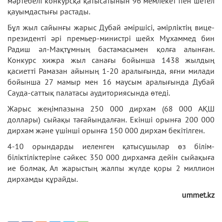
мәртебелі конкурсқа қатысатынын 96 мемлекет пен шетел
қауымдастығы растады.
Бұл жыл сайынғы жарыс Дубай әміршісі, әмірліктің вице-
президенті әрі премьер-министрі шейх Мұхаммед бин
Радиш әл-Мақтұмның бастамасымен қолға алынған.
Конкурс хижра жыл санағы бойынша 1438 жылдың
қасиетті Рамазан айының 1-20 аралығында, яғни милади
бойынша 27 мамыр мен 16 маусым аралығында Дубай
Сауда-саттық палатасы аудиториясында өтеді.
Жарыс жеңімпазына 250 000 дирхам (68 000 АҚШ
доллары) сыйақы тағайындалған. Екінші орынға 200 000
дирхам және үшінші орынға 150 000 дирхам бекітілген.
4-10 орындарды иеленген қатысушылар өз білім-
біліктіліктеріне сәйкес 350 000 дирхамға дейін сыйақыға
ие болмақ. Ал жарыстың жалпы жүлде қоры 2 миллион
дирхамды құрайды.
ummet.kz