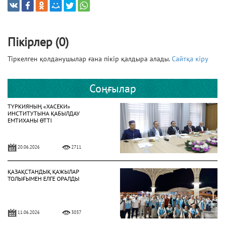
Пікірлер (0)
Тіркелген қолданушылар ғана пікір қалдыра алады.
Сайтқа кіру
Соңғылар
ТҮРКИЯНЫҢ «ХАСЕКИ»
ИНСТИТУТЫНА ҚАБЫЛДАУ
ЕМТИХАНЫ ӨТТІ
20.06.2026
2711
ҚАЗАҚСТАНДЫҚ ҚАЖЫЛАР
ТОЛЫҒЫМЕН ЕЛГЕ ОРАЛДЫ
11.06.2026
3037