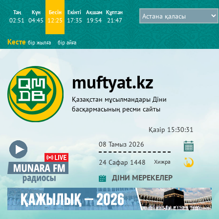
Таң
Күн
Бесін
Екінті
Ақшам
Құптан
02:51
04:45
12:25
17:35
19:54
21:47
Кесте
бір жылға
бір айға
muftyat.kz
Қазақстан мұсылмандары Діни
басқармасының ресми сайты
Қазір
15:30:32
08 Тамыз 2026
24 Сафар 1448
Хижра
ДІНИ МЕРЕКЕЛЕР