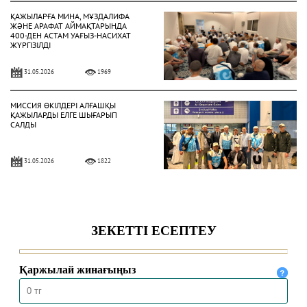
ҚАЖЫЛАРҒА МИНА, МҰЗДАЛИФА
ЖӘНЕ АРАФАТ АЙМАҚТАРЫНДА
400-ДЕН АСТАМ УАҒЫЗ-НАСИХАТ
ЖҮРГІЗІЛДІ
31.05.2026
1969
МИССИЯ ӨКІЛДЕРІ АЛҒАШҚЫ
ҚАЖЫЛАРДЫ ЕЛГЕ ШЫҒАРЫП
САЛДЫ
31.05.2026
1822
ҚАЗАҚСТАНДЫҚ ҚАЖЫЛАР
ҚАЖЫЛЫҚ ҚҰЛШЫЛЫҒЫНЫҢ
НЕГІЗГІ РӘСІМДЕРІН ТОЛЫҚ
АТҚАРДЫ
30.05.2026
4460
МЕККЕДЕ 1447 ҺИЖРИ ЖЫЛҒЫ
ҚАЖЫЛЫҚ МАУСЫМЫ
ҚОРЫТЫНДЫЛАНДЫ