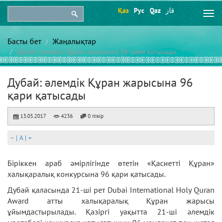
Қаз
Рус
Qaz
قاز
Togg
navi
Басты бет
Жаңалықтар
Дубай: әлемдік Құран жарысына 96 қари қатысады
Дубай: әлемдік Құран жарысына 96
қари қатысады
13.05.2017
4236
0 пікір
–
|
A
|
+
Біріккен араб әмірлігінде өтетін «Қасиетті Құран»
халықаралық конкурсына 96 қари қатысады.
Дубай қаласында 21-ші рет Dubai International Holy Quran
Award атты халықаралық Құран жарысы
ұйымдастырылады. Қазіргі уақытта 21-ші әлемдік