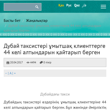
Қаз
Рус
Qaz
قاز
Togg
navi
Басты бет
Жаңалықтар
Дубай таксистері ұмытшақ клиенттерге 44 келі алтындарын
қайтарып берген
Дубай таксистері ұмытшақ клиенттерге
44 келі алтындарын қайтарып берген
20.04.2017
4494
0 пікір
–
|
A
|
+
Дубайдағы такси
Дубайдың таксистері өздерінің ұмытшақ клиенттеріне 44
келі алтындарын қайтарып берген. Бұл жөнінде Әмірліктің