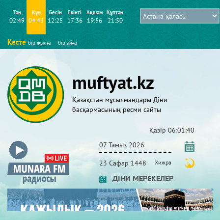
Таң
Күн
Бесін
Екінті
Ақшам
Құптан
02:49
04:43
12:25
17:36
19:56
21:50
Кесте
бір жылға
бір айға
muftyat.kz
Қазақстан мұсылмандары Діни
басқармасының ресми сайты
Қазір
06:01:41
07 Тамыз 2026
23 Сафар 1448
Хижра
ДІНИ МЕРЕКЕЛЕР