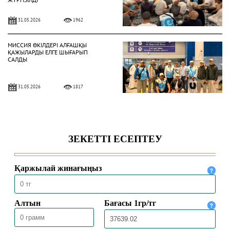
31.05.2026
1962
МИССИЯ ӨКІЛДЕРІ АЛҒАШҚЫ
ҚАЖЫЛАРДЫ ЕЛГЕ ШЫҒАРЫП
САЛДЫ
31.05.2026
1817
ҚАЗАҚСТАНДЫҚ ҚАЖЫЛАР
ҚАЖЫЛЫҚ ҚҰЛШЫЛЫҒЫНЫҢ
НЕГІЗГІ РӘСІМДЕРІН ТОЛЫҚ
АТҚАРДЫ
30.05.2026
4455
МЕККЕДЕ 1447 ҺИЖРИ ЖЫЛҒЫ
ҚАЖЫЛЫҚ МАУСЫМЫ
ҚОРЫТЫНДЫЛАНДЫ
30.05.2026
2519