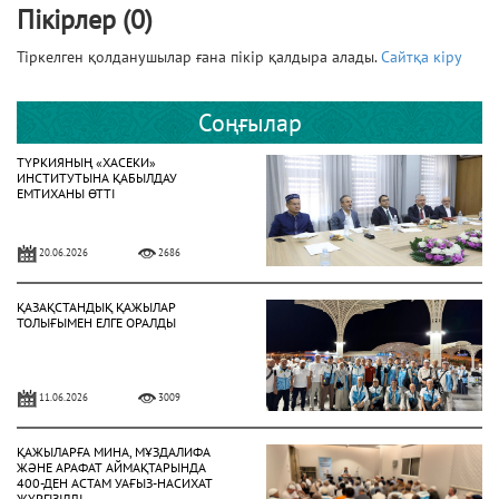
Пікірлер (0)
Тіркелген қолданушылар ғана пікір қалдыра алады.
Сайтқа кіру
Соңғылар
ТҮРКИЯНЫҢ «ХАСЕКИ»
ИНСТИТУТЫНА ҚАБЫЛДАУ
ЕМТИХАНЫ ӨТТІ
20.06.2026
2686
ҚАЗАҚСТАНДЫҚ ҚАЖЫЛАР
ТОЛЫҒЫМЕН ЕЛГЕ ОРАЛДЫ
11.06.2026
3009
ҚАЖЫЛАРҒА МИНА, МҰЗДАЛИФА
ЖӘНЕ АРАФАТ АЙМАҚТАРЫНДА
400-ДЕН АСТАМ УАҒЫЗ-НАСИХАТ
ЖҮРГІЗІЛДІ