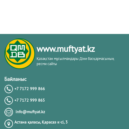
www.muftyat.kz
Қазақстан мұсылмандары Діни басқармасының
ресми сайты
Байланыс
+7 7172 999 866
+7 7172 999 865
info@muftyat.kz
Астана қаласы, Қарасаз к-сi, 3