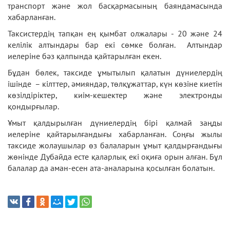
транспорт және жол басқармасының баяндамасында
хабарланған.
Таксистердің тапқан ең қымбат олжалары - 20 және 24
келілік алтындары бар екі сөмке болған. Алтындар
иелеріне бәз қалпында қайтарылған екен.
Бұдан бөлек, таксиде ұмытылып қалатын дүниелердің
ішінде – кілттер, әмияндар, төлқұжаттар, күн көзіне киетін
көзілдіріктер, киім-кешектер және электронды
қондырғылар.
Ұмыт қалдырылған дүниелердің бірі қалмай заңды
иелеріне қайтарылғандығы хабарланған. Соңғы жылы
таксиде жолаушылар өз балаларын ұмыт қалдырғандығы
жөнінде Дубайда есте қаларлық екі оқиға орын алған. Бұл
балалар да аман-есен ата-аналарына қосылған болатын.