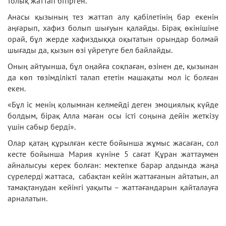
толық жаттап бітірген.
Анасы қызының тез жаттап алу қабілетінің бар екенін
аңғарып, хафиз болып шығуын қалайды. Бірақ өкінішіне
орай, бұл жерде хафиздыққа оқытатын орындар болмай
шығады да, қызын өзі үйретуге бел байлайды.
Оның айтуынша, бұл оңайға соқпаған, өзінен де, қызынан
да көп төзімділікті талап ететін машақаты мол іс болған
екен.
«Бұл іс менің қолымнан келмейді деген эмоциялық күйде
болдым, бірақ Алла маған осы істі соңына дейін жеткізу
үшін сабыр берді».
Олар қатаң құрылған кесте бойынша жұмыс жасаған, сол
кесте бойынша Мария күніне 5 сағат Құран жаттаумен
айналысуы керек болған: мектепке барар алдында жаңа
сүрелерді жаттаса, сабақтан кейін жаттағанын айтатын, ал
тамақтанудан кейінгі уақыты – жаттағандарын қайталауға
арналатын.