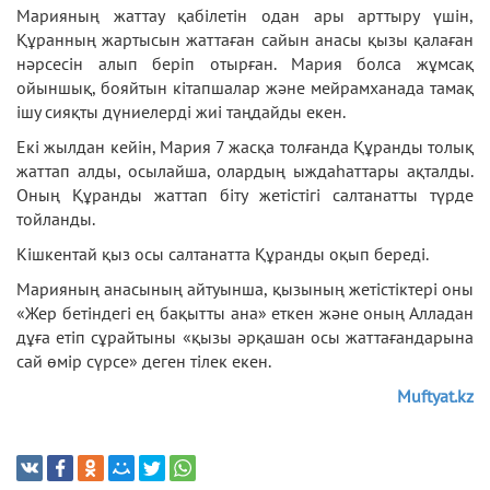
Марияның жаттау қабілетін одан ары арттыру үшін,
Құранның жартысын жаттаған сайын анасы қызы қалаған
нәрсесін алып беріп отырған. Мария болса жұмсақ
ойыншық, бояйтын кітапшалар және мейрамханада тамақ
ішу сияқты дүниелерді жиі таңдайды екен.
Екі жылдан кейін, Мария 7 жасқа толғанда Құранды толық
жаттап алды, осылайша, олардың ыждаһаттары ақталды.
Оның Құранды жаттап біту жетістігі салтанатты түрде
тойланды.
Кішкентай қыз осы салтанатта Құранды оқып береді.
Марияның анасының айтуынша, қызының жетістіктері оны
«Жер бетіндегі ең бақытты ана» еткен және оның Алладан
дұға етіп сұрайтыны «қызы әрқашан осы жаттағандарына
сай өмір сүрсе» деген тілек екен.
Muftyat.kz