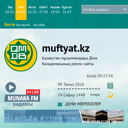
Таң
Күн
Бесін
Екінті
Ақшам
Құптан
02:51
04:45
12:25
17:35
19:54
21:47
Кесте
бір жылға
бір айға
muftyat.kz
Қазақстан мұсылмандары Діни
басқармасының ресми сайты
Қазір
05:15:56
08 Тамыз 2026
24 Сафар 1448
Хижра
ДІНИ МЕРЕКЕЛЕР