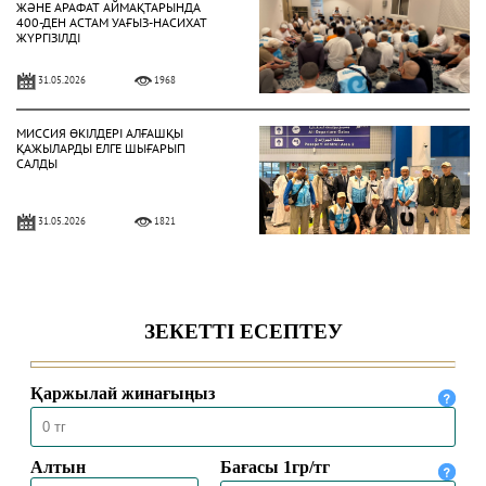
ЖӘНЕ АРАФАТ АЙМАҚТАРЫНДА
400-ДЕН АСТАМ УАҒЫЗ-НАСИХАТ
ЖҮРГІЗІЛДІ
31.05.2026
1968
МИССИЯ ӨКІЛДЕРІ АЛҒАШҚЫ
ҚАЖЫЛАРДЫ ЕЛГЕ ШЫҒАРЫП
САЛДЫ
31.05.2026
1821
ҚАЗАҚСТАНДЫҚ ҚАЖЫЛАР
ҚАЖЫЛЫҚ ҚҰЛШЫЛЫҒЫНЫҢ
НЕГІЗГІ РӘСІМДЕРІН ТОЛЫҚ
АТҚАРДЫ
30.05.2026
4459
МЕККЕДЕ 1447 ҺИЖРИ ЖЫЛҒЫ
ҚАЖЫЛЫҚ МАУСЫМЫ
ҚОРЫТЫНДЫЛАНДЫ