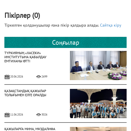
Пікірлер (0)
Тіркелген қолданушылар ғана пікір қалдыра алады.
Сайтқа кіру
Соңғылар
ТҮРКИЯНЫҢ «ХАСЕКИ»
ИНСТИТУТЫНА ҚАБЫЛДАУ
ЕМТИХАНЫ ӨТТІ
20.06.2026
2699
ҚАЗАҚСТАНДЫҚ ҚАЖЫЛАР
ТОЛЫҒЫМЕН ЕЛГЕ ОРАЛДЫ
11.06.2026
3026
ҚАЖЫЛАРҒА МИНА, МҰЗДАЛИФА