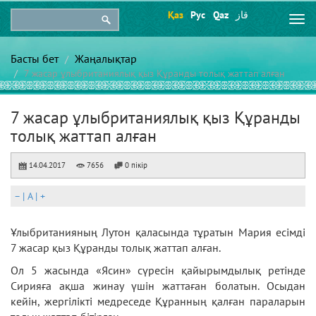
Қаз
Рус
Qaz
قاز
Togg
navi
Басты бет
Жаңалықтар
7 жасар ұлыбританиялық қыз Құранды толық жаттап алған
7 жасар ұлыбританиялық қыз Құранды
толық жаттап алған
14.04.2017
7656
0 пікір
–
|
A
|
+
Ұлыбританияның Лутон қаласында тұратын Мария есімді
7 жасар қыз Құранды толық жаттап алған.
Ол 5 жасында «Ясин» сүресін қайырымдылық ретінде
Сирияға ақша жинау үшін жаттаған болатын. Осыдан
кейін, жергілікті медреседе Құранның қалған параларын