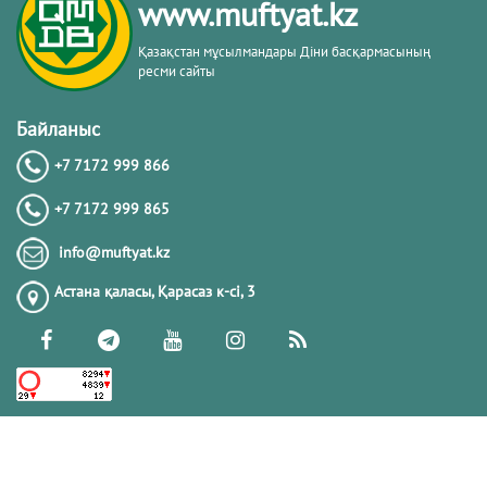
www.muftyat.kz
Қазақстан мұсылмандары Діни басқармасының
ресми сайты
Байланыс
+7 7172 999 866
+7 7172 999 865
info@muftyat.kz
Астана қаласы, Қарасаз к-сi, 3