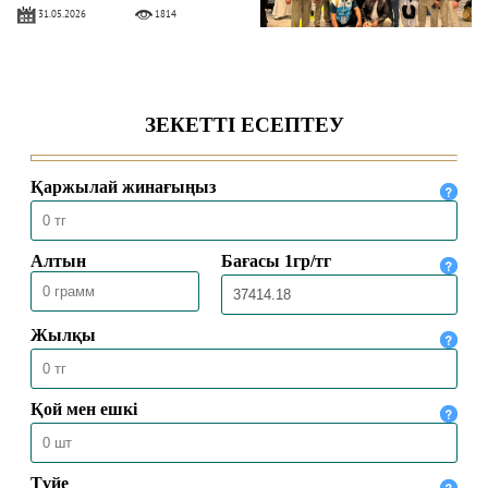
31.05.2026
1814
ҚАЗАҚСТАНДЫҚ ҚАЖЫЛАР
ҚАЖЫЛЫҚ ҚҰЛШЫЛЫҒЫНЫҢ
НЕГІЗГІ РӘСІМДЕРІН ТОЛЫҚ
АТҚАРДЫ
30.05.2026
4453
МЕККЕДЕ 1447 ҺИЖРИ ЖЫЛҒЫ
ҚАЖЫЛЫҚ МАУСЫМЫ
ҚОРЫТЫНДЫЛАНДЫ
30.05.2026
2516