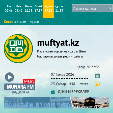
Таң
Күн
Бесін
Екінті
Ақшам
Құптан
02:46
04:42
12:25
17:37
19:58
21:53
Кесте
бір жылға
бір айға
muftyat.kz
Қазақстан мұсылмандары Діни
басқармасының ресми сайты
Қазір
20:22:34
07 Тамыз 2026
23 Сафар 1448
Хижра
ДІНИ МЕРЕКЕЛЕР