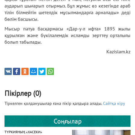
аударып шығарып отырмыз. Бұл жұмыс өз кезегінде араб
тілін білмейтін шетелдік мұсылмандарға арналады» деді
бөлім басшысы.
Мысыр пәтуа басқармасы «Дар-у-л ифта» 1895 жылы
құрылған және бүкіләлемдік исламды зерттеу орталығы
болып табылады.
Kazislam.kz
Пікірлер (0)
Тіркелген қолданушылар ғана пікір қалдыра алады.
Сайтқа кіру
Соңғылар
ТҮРКИЯНЫҢ «ХАСЕКИ»