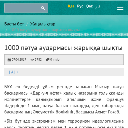
Қаз
Рус
Qaz
قاز
Togg
navi
Басты бет
Жаңалықтар
1000 пәтуа аудармасы жарыққа шықты
1000 пәтуа аудармасы жарыққа шықты
07.04.2017
3782
0 пікір
–
|
A
|
+
БҰҰ ең беделді ұйым ретінде таныған Мысыр пәтуа
басқармасы «Дар-у-л ифта» халық назарына толыққанды
мәліметтерге қанықтырып ағылшын және француз
тілдерінде 1 мың пәтуа басып шығарды, деп хабарлады
басқарманың Әлеуметтік бөлімінің басшысы Ахмет Рағаб.
«Біз бүгінде экстремизм мен терроризм идеологиясына
қарсы тұратын негізгі деген 1 мың пәтуаны осы екі тілге