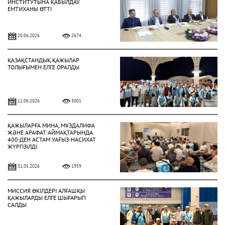
ИНСТИТУТЫНА ҚАБЫЛДАУ
ЕМТИХАНЫ ӨТТІ
20.06.2026
2674
ҚАЗАҚСТАНДЫҚ ҚАЖЫЛАР
ТОЛЫҒЫМЕН ЕЛГЕ ОРАЛДЫ
11.06.2026
3001
ҚАЖЫЛАРҒА МИНА, МҰЗДАЛИФА
ЖӘНЕ АРАФАТ АЙМАҚТАРЫНДА
400-ДЕН АСТАМ УАҒЫЗ-НАСИХАТ
ЖҮРГІЗІЛДІ
31.05.2026
1959
МИССИЯ ӨКІЛДЕРІ АЛҒАШҚЫ
ҚАЖЫЛАРДЫ ЕЛГЕ ШЫҒАРЫП
САЛДЫ