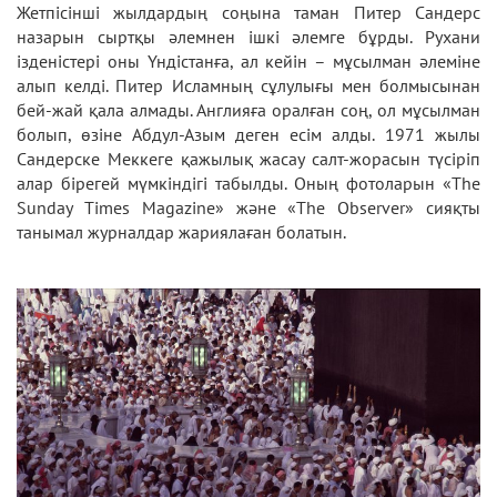
Жетпісінші жылдардың соңына таман Питер Сандерс
назарын сыртқы әлемнен ішкі әлемге бұрды. Рухани
ізденістері оны Үндістанға, ал кейін – мұсылман әлеміне
алып келді. Питер Исламның сұлулығы мен болмысынан
бей-жай қала алмады. Англияға оралған соң, ол мұсылман
болып, өзіне Абдул-Азым деген есім алды. 1971 жылы
Сандерске Меккеге қажылық жасау салт-жорасын түсіріп
алар бірегей мүмкіндігі табылды. Оның фотоларын «The
Sunday Times Magazine» және «The Observer» сияқты
танымал журналдар жариялаған болатын.