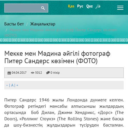
Қаз
Рус
Qaz
قاز
Togg
navi
Басты бет
Жаңалықтар
Мекке мен Мәдина әйгілі фотограф Питер Сандерс көзімен
(ФОТО)
Мекке мен Мәдина әйгілі фотограф
Питер Сандерс көзімен (ФОТО)
04.04.2017
5012
0 пікір
–
|
A
|
+
Питер Сандерс 1946 жылы Лондонда дүниеге келген.
Фотограф ретіндегі мансабы алпысыншы жылдардың
ортасында Боб Дилан, Джими Хендрикс, «Дорс» (The
Doors), «Роллинг Стоунз» (The Rolling Stones) және басқа
да шоу-бизнестің жұлдыздарын түсіруден басталған.