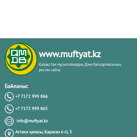
www.muftyat.kz
Қазақстан мұсылмандары Діни басқармасының
ресми сайты
Байланыс
+7 7172 999 866
+7 7172 999 865
info@muftyat.kz
Астана қаласы, Қарасаз к-сi, 3