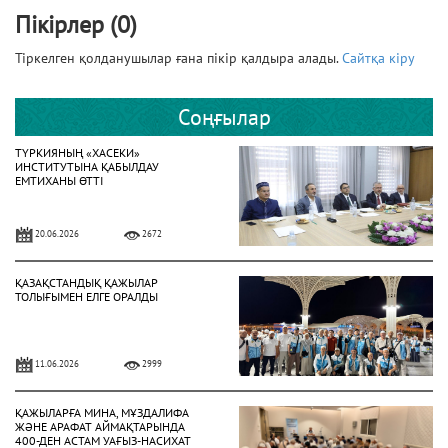
Пікірлер (0)
Тіркелген қолданушылар ғана пікір қалдыра алады.
Сайтқа кіру
Соңғылар
ТҮРКИЯНЫҢ «ХАСЕКИ»
ИНСТИТУТЫНА ҚАБЫЛДАУ
ЕМТИХАНЫ ӨТТІ
20.06.2026
2672
ҚАЗАҚСТАНДЫҚ ҚАЖЫЛАР
ТОЛЫҒЫМЕН ЕЛГЕ ОРАЛДЫ
11.06.2026
2999
ҚАЖЫЛАРҒА МИНА, МҰЗДАЛИФА
ЖӘНЕ АРАФАТ АЙМАҚТАРЫНДА
400-ДЕН АСТАМ УАҒЫЗ-НАСИХАТ