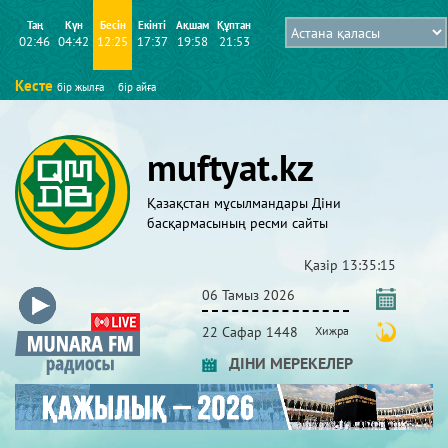
Таң
Күн
Бесін
Екінті
Ақшам
Құптан
02:46
04:42
12:25
17:37
19:58
21:53
Кесте
бір жылға
бір айға
muftyat.kz
Қазақстан мұсылмандары Діни
басқармасының ресми сайты
Қазір
13:35:16
06 Тамыз 2026
22 Сафар 1448
Хижра
ДІНИ МЕРЕКЕЛЕР