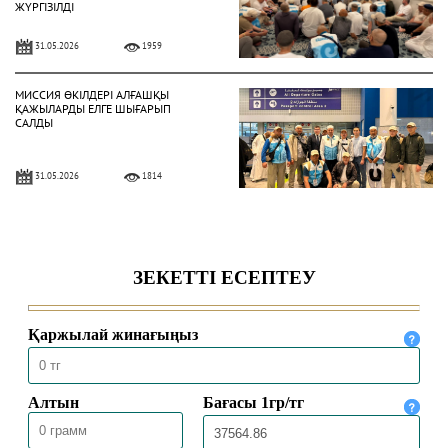
ЖҮРГІЗІЛДІ
31.05.2026
1959
МИССИЯ ӨКІЛДЕРІ АЛҒАШҚЫ
ҚАЖЫЛАРДЫ ЕЛГЕ ШЫҒАРЫП
САЛДЫ
31.05.2026
1814
ҚАЗАҚСТАНДЫҚ ҚАЖЫЛАР
ҚАЖЫЛЫҚ ҚҰЛШЫЛЫҒЫНЫҢ
НЕГІЗГІ РӘСІМДЕРІН ТОЛЫҚ
АТҚАРДЫ
30.05.2026
4452
МЕККЕДЕ 1447 ҺИЖРИ ЖЫЛҒЫ
ҚАЖЫЛЫҚ МАУСЫМЫ
ҚОРЫТЫНДЫЛАНДЫ
30.05.2026
2516