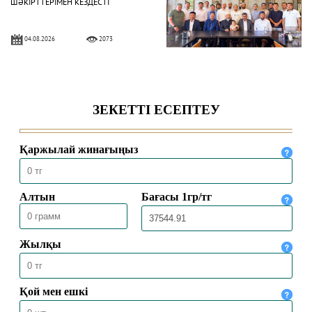
ШӘКІРТТЕРІМЕН КЕЗДЕСТІ
04.08.2026
2073
БАС МҮФТИ ҚАЗАҚСТАННЫҢ
ТҮРКИЯДАҒЫ ТӨТЕНШЕ ЖӘНЕ
ӨКІЛЕТТІ ЕЛШІСІМЕН КЕЗДЕСТІ
04.08.2026
1817
БАС МҮФТИ ТӨРАЛҚА МӘЖІЛІСІН
ӨТКІЗДІ
31.07.2026
2039