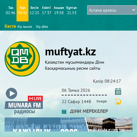
Таң
Күн
Бесін
Екінті
Ақшам
Құптан
02:46
04:42
12:25
17:37
19:58
21:53
Кесте
бір жылға
бір айға
muftyat.kz
Қазақстан мұсылмандары Діни
басқармасының ресми сайты
Қазір
08:24:18
06 Тамыз 2026
22 Сафар 1448
Хижра
ДІНИ МЕРЕКЕЛЕР