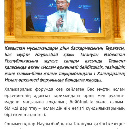
Қазақстан мұсылмандары діни басқармасының Төрағасы,
Бас мүфти Наурызбай қажы Тағанұлы Өзбекстан
Республикасына жұмыс сапары аясында Ташкент
қаласында өткен «Ислам өркениеті: бейбітшілік, төзімділік
және ғылым-білім жолы» тақырыбындағы І Халықаралық
Ислам өркениеті форумында баяндама жасады.
Халықаралық форумда сөз сөйлеген Бас мүфти ислам
өркениетінің адамзат тарихындағы орны мен рухани-
мәдени маңызына тоқталып, бейбітшілік және ғылым-
білімді дәріптеу – ислам дінінің негізгі құндылықтарының
бірі екенін атап өтті.
Сонымен қатар Наурызбай қажы Тағанұлы қазіргі кезеңде