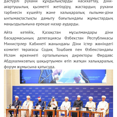
дәстүрлі рухани құндылықтарды насихаттау, діни-
ағартушылық қызметті жетілдіру, жастардың рухани
тәрбиесін күшейту және халықаралық ғылыми-діни
ынтымақтастықты дамыту бағытындағы жұмыстардың
маңыздылығына ерекше назар аударды.
Айта кетейік, Қазақстан мұсылмандары діни
басқармасының делегациясы Өзбекстан Республикасы
Министрлер Кабинеті жанындағы Діни істер жөніндегі
комитет төрағасы Содиқ Тошбаев пен Өзбекстандағы
Ислам өркениеті орталығының директоры Фирдавс
Абдухаликовтың шақыртуымен өтіп жатқан халықаралық
форум жұмысына қатысуда.