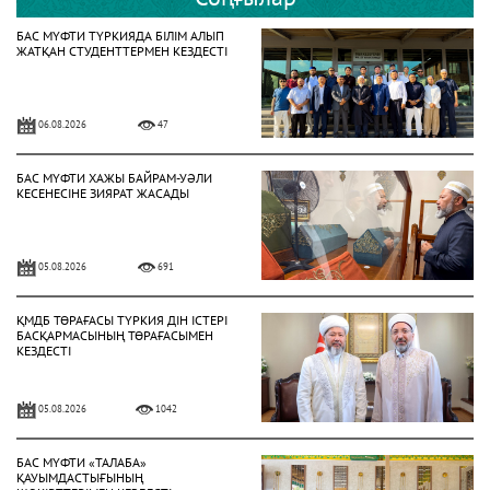
БАС МҮФТИ ТҮРКИЯДА БІЛІМ АЛЫП
ЖАТҚАН СТУДЕНТТЕРМЕН КЕЗДЕСТІ
06.08.2026
47
БАС МҮФТИ ХАЖЫ БАЙРАМ-УӘЛИ
КЕСЕНЕСІНЕ ЗИЯРАТ ЖАСАДЫ
05.08.2026
691
ҚМДБ ТӨРАҒАСЫ ТҮРКИЯ ДІН ІСТЕРІ
БАСҚАРМАСЫНЫҢ ТӨРАҒАСЫМЕН
КЕЗДЕСТІ
05.08.2026
1042
БАС МҮФТИ «ТАЛАБА»
ҚАУЫМДАСТЫҒЫНЫҢ