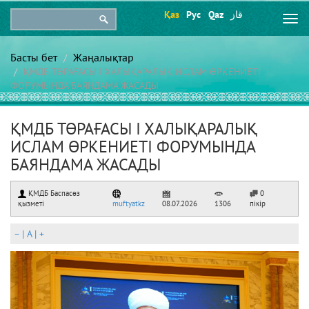
Қаз
Рус
Qaz
قاز
Togg
navi
Басты бет
Жаңалықтар
ҚМДБ ТӨРАҒАСЫ І ХАЛЫҚАРАЛЫҚ ИСЛАМ ӨРКЕНИЕТІ
ФОРУМЫНДА БАЯНДАМА ЖАСАДЫ
ҚМДБ ТӨРАҒАСЫ І ХАЛЫҚАРАЛЫҚ
ИСЛАМ ӨРКЕНИЕТІ ФОРУМЫНДА
БАЯНДАМА ЖАСАДЫ
ҚМДБ Баспасөз
0
қызметі
muftyatkz
08.07.2026
1306
пікір
–
|
A
|
+