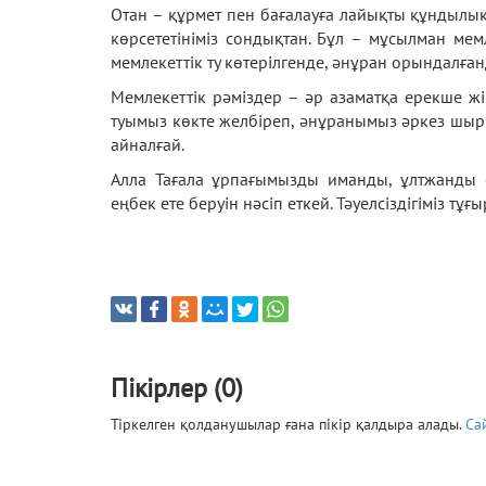
Отан – құрмет пен бағалауға лайықты құндыл
көрсететініміз сондықтан. Бұл – мұсылман мем
мемлекеттік ту көтерілгенде, әнұран орындалған
Мемлекеттік рәміздер – әр азаматқа ерекше ж
туымыз көкте желбіреп, әнұранымыз әркез шырқа
айналғай.
Алла Тағала ұрпағымызды иманды, ұлтжанды е
еңбек ете беруін нәсіп еткей. Тәуелсіздігі
Пікірлер (0)
Тіркелген қолданушылар ғана пікір қалдыра алады.
Са