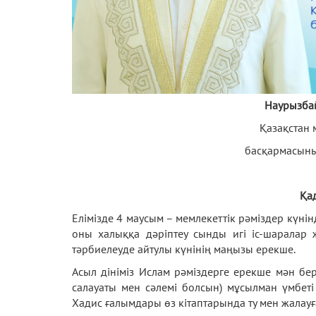
Наурызба
Қазақстан
басқармасыны
Қад
Елімізде 4 маусым – мемлекеттік рәміздер күн
оны халыққа дәріптеу сынды игі іс-шаралар
тәрбиелеуде айтулы күнінің маңызы ерекше.
Асыл дініміз Ислам рәміздерге ерекше мән б
салауаты мен сәлемі болсын) мұсылман үмбеті
Хадис ғалымдары өз кітаптарында ту мен жалауғ