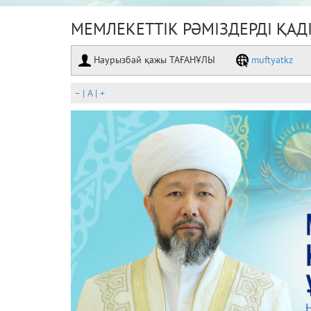
МЕМЛЕКЕТТІК РӘМІЗДЕРДІ ҚАД
Наурызбай қажы ТАҒАНҰЛЫ
muftyatkz
–
|
A
|
+