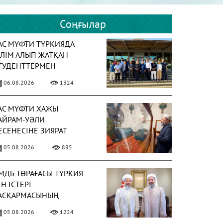
Соңғылар
АС МҮФТИ ТҮРКИЯДА
ІЛІМ АЛЫП ЖАТҚАН
ТУДЕНТТЕРМЕН
ЕЗДЕСТІ
06.08.2026
1324
АС МҮФТИ ХАЖЫ
АЙРАМ-УӘЛИ
ЕСЕНЕСІНЕ ЗИЯРАТ
АСАДЫ
05.08.2026
885
МДБ ТӨРАҒАСЫ ТҮРКИЯ
ІН ІСТЕРІ
АСҚАРМАСЫНЫҢ
ӨРАҒАСЫМЕН КЕЗДЕСТІ
05.08.2026
1224