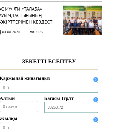
АС МҮФТИ «ТАЛАБА»
АУЫМДАСТЫҒЫНЫҢ
ӘКІРТТЕРІМЕН КЕЗДЕСТІ
04.08.2026
2289
АС МҮФТИ
АЗАҚСТАННЫҢ
ҮРКИЯДАҒЫ ТӨТЕНШЕ
ӘНЕ ӨКІЛЕТТІ
04.08.2026
1994
ЛШІСІМЕН КЕЗДЕСТІ
АС МҮФТИ ТӨРАЛҚА
ӘЖІЛІСІН ӨТКІЗДІ
31.07.2026
2143