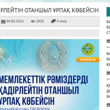
ІРЛЕЙТІН ОТАНШЫЛ ҰРПАҚ КӨБЕЙСІН
04.06.2026
1858
0 пікір
Б
Б
С
К
Б
Б
К
Ж
Қ
Д
Б
Т