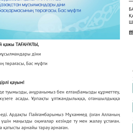
Б
Қ
Ш
й қажы ТАҒАНҰЛЫ,
Б
 мұсылмандары діни
Қ
Т
ң төрағасы, Бас мүфти
Ж
Е
ірлі қауым!
Б
інде туымызды, әнұранымыз бен елтаңбамызды құрметтеу,
М
 жүзеге асады. Ұрпақты ұлтжандылыққа, отаншылдыққа
ереді. Ардақты Пайғамбарымыз Мұхаммед (оған Алланың
 үшін маңызды оқиғалар кезінде ту мен жалау ұстаған.
а қатысты арнайы тарау арнаған.