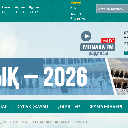
Кесте
Екінті
Ақшам
Құптан
бір
17:35
19:54
21:47
жылға
бір айға
0
2
ЛАР
СҰРАҚ-ЖАУАП
ДӘРІСТЕР
ЖҰМА МІНБЕРІ
ЕРДІ ҚАДІРЛЕЙТІН ОТАНШЫЛ ҰРПАҚ КӨБЕЙСІН