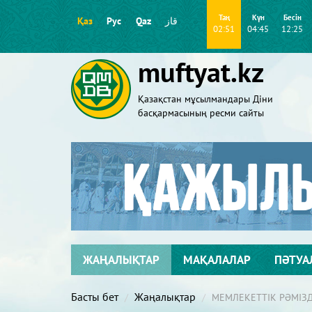
Таң
Күн
Бесін
Қаз
Рус
Qaz
قاز
02:51
04:45
12:25
muftyat.kz
Қазақстан мұсылмандары Діни
басқармасының ресми сайты
ЖАҢАЛЫҚТАР
МАҚАЛАЛАР
ПӘТУА
Басты бет
Жаңалықтар
МЕМЛЕКЕТТІК РӘМІЗД