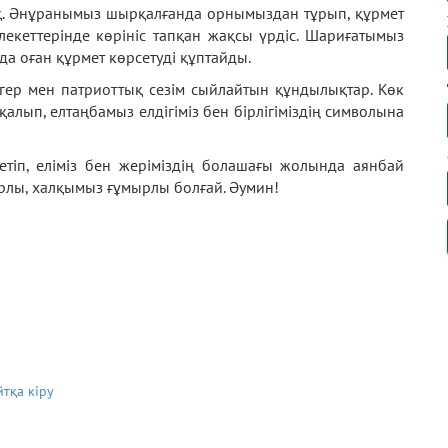
ық. Әнұранымыз шырқалғанда орнымыздан тұрып, құрмет
лекеттерінде көрініс тапқан жақсы үрдіс. Шариғатымыз
да оған құрмет көрсетуді құптайды.
ігер мен патриоттық сезім сыйлайтын құндылықтар. Көк
лып, елтаңбамыз елдігіміз бен бірлігіміздің символына
тіп, еліміз бен жеріміздің болашағы жолында аянбай
міз тұғырлы, халқымыз ғұмырлы болғай. Әумин!
йтқа кіру