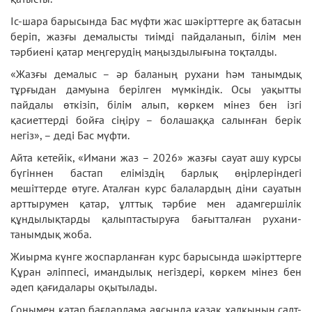
Іс-шара барысында Бас мүфти жас шәкірттерге ақ батасын
беріп, жазғы демалысты тиімді пайдаланып, білім мен
тәрбиені қатар меңгерудің маңыздылығына тоқталды.
«Жазғы демалыс – әр баланың рухани һәм танымдық
тұрғыдан дамуына берілген мүмкіндік. Осы уақытты
пайдалы өткізіп, білім алып, көркем мінез бен ізгі
қасиеттерді бойға сіңіру – болашаққа салынған берік
негіз», – деді Бас мүфти.
Айта кетейік, «Имани жаз – 2026» жазғы сауат ашу курсы
бүгіннен бастап еліміздің барлық өңірлеріндегі
мешіттерде өтуге. Аталған курс балалардың діни сауатын
арттырумен қатар, ұлттық тәрбие мен адамгершілік
құндылықтарды қалыптастыруға бағытталған рухани-
танымдық жоба.
Жиырма күнге жоспарланған курс барысында шәкірттерге
Құран әліппесі, имандылық негіздері, көркем мінез бен
әдеп қағидалары оқытылады.
Сонымен қатар бағдарлама аясында қазақ халқының салт-