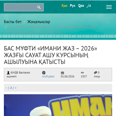
Қаз
Рус
Qaz
قاز
Togg
navi
Басты бет
Жаңалықтар
БАС МҮФТИ «ИМАНИ ЖАЗ – 2026» ЖАЗҒЫ САУАТ АШУ
КУРСЫНЫҢ АШЫЛУЫНА ҚАТЫСТЫ
БАС МҮФТИ «ИМАНИ ЖАЗ – 2026»
ЖАЗҒЫ САУАТ АШУ КУРСЫНЫҢ
АШЫЛУЫНА ҚАТЫСТЫ
ҚМДБ Баспасөз
0
қызметі
muftyatkz
01.06.2026
1927
пікір
–
|
A
|
+