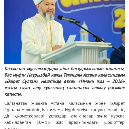
Қазақстан мұсылмандары діни басқармасының төрағасы,
Бас мүфти Наурызбай қажы Тағанұлы Астана қаласындағы
«Әзірет Сұлтан» мешітінде өткен «Имани жаз – 2026»
жазғы сауат ашу курсының салтанатты ашылу рәсіміне
қатысты.
Салтанатты жиынға Астана қаласының және «Әзірет
Сұлтан» мешітінің Бас имамы Нұрбек Әуесханұлы, мешіттің
дін қызметкерлері, ұстаздар, ата-аналар және курсқа
қабылданған 10–15 жас аралығындағы шәкірттер
қатысты.