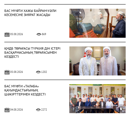
БАС МҮФТИ ХАЖЫ БАЙРАМ-УӘЛИ
КЕСЕНЕСІНЕ ЗИЯРАТ ЖАСАДЫ
05.08.2026
869
ҚМДБ ТӨРАҒАСЫ ТҮРКИЯ ДІН ІСТЕРІ
БАСҚАРМАСЫНЫҢ ТӨРАҒАСЫМЕН
КЕЗДЕСТІ
05.08.2026
1202
БАС МҮФТИ «ТАЛАБА»
ҚАУЫМДАСТЫҒЫНЫҢ
ШӘКІРТТЕРІМЕН КЕЗДЕСТІ
04.08.2026
2272
БАС МҮФТИ ҚАЗАҚСТАННЫҢ
ТҮРКИЯДАҒЫ ТӨТЕНШЕ ЖӘНЕ