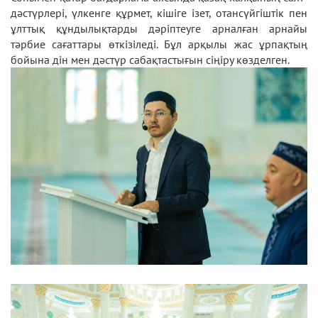
дәстүрлері, үлкенге құрмет, кішіге ізет, отансүйгіштік пен
ұлттық құндылықтарды дәріптеуге арналған арнайы
тәрбие сағаттары өткізіледі. Бұл арқылы жас ұрпақтың
бойына дін мен дәстүр сабақтастығын сіңіру көзделген.