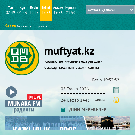
Таң
Күн
Бесін
Екінті
Ақшам
Құптан
02:49
04:43
12:25
17:36
19:56
21:50
Кесте
бір жылға
бір айға
muftyat.kz
Қазақстан мұсылмандары Діни
басқармасының ресми сайты
Қазір
19:52:34
08 Тамыз 2026
24 Сафар 1448
Хижра
ДІНИ МЕРЕКЕЛЕР