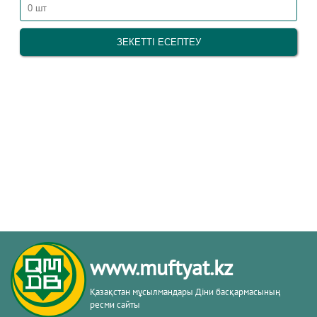
www.muftyat.kz
Қазақстан мұсылмандары Діни басқармасының
ресми сайты