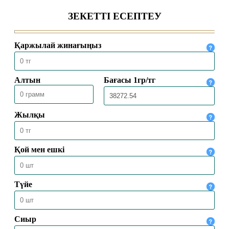
ӨКІЛЕТТІ ЕЛШІСІМЕН КЕЗДЕСТІ
04.08.2026
1971
БАС МҮФТИ ТӨРАЛҚА МӘЖІЛІСІН
ӨТКІЗДІ
31.07.2026
2130