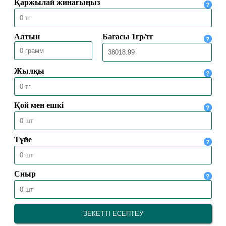
БАС МҮФТИ ТӨРАЛҚА МӘЖІЛІСІН
ӨТКІЗДІ
31.07.2026
2224