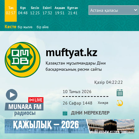
Таң
Күн
Бесін
Екінті
Ақшам
Құптан
02:57
04:48
12:25
17:32
19:51
21:41
Кесте
бір жылға
бір айға
muftyat.kz
Қазақстан мұсылмандары Діни
басқармасының ресми сайты
Қазір
04:22:23
10 Тамыз 2026
26 Сафар 1448
Хижра
ДІНИ МЕРЕКЕЛЕР