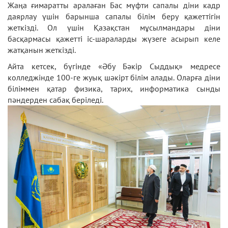
Жаңа ғимаратты аралаған Бас мүфти сапалы діни кадр
даярлау үшін барынша сапалы білім беру қажеттігін
жеткізді. Ол үшін Қазақстан мұсылмандары діни
басқармасы қажетті іс-шараларды жүзеге асырып келе
жатқанын жеткізді.
Айта кетсек, бүгінде «Әбу Бәкір Сыддық» медресе
колледжінде 100-ге жуық шәкірт білім алады. Оларға діни
біліммен қатар физика, тарих, информатика сынды
пәндерден сабақ беріледі.