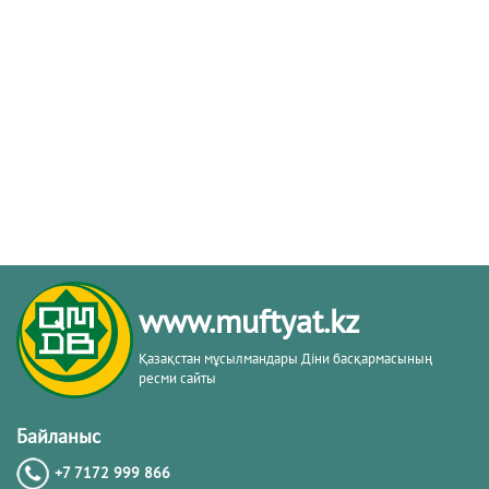
www.muftyat.kz
Қазақстан мұсылмандары Діни басқармасының
ресми сайты
Байланыс
+7 7172 999 866