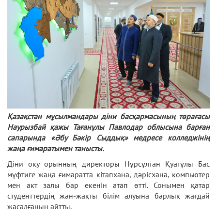
Қазақстан мұсылмандары діни басқармасының төрағасы
Наурызбай қажы Тағанұлы Павлодар облысына барған
сапарында «Әбу Бәкір Сыддық» медресе колледжінің
жаңа ғимаратымен танысты.
Діни оқу орынның директоры Нұрсұлтан Қуатұлы Бас
мүфтиге жаңа ғимаратта кітапхана, дәрісхана, компьютер
мен акт залы бар екенін атап өтті. Сонымен қатар
студенттердің жан-жақты білім алуына барлық жағдай
жасалғанын айтты.