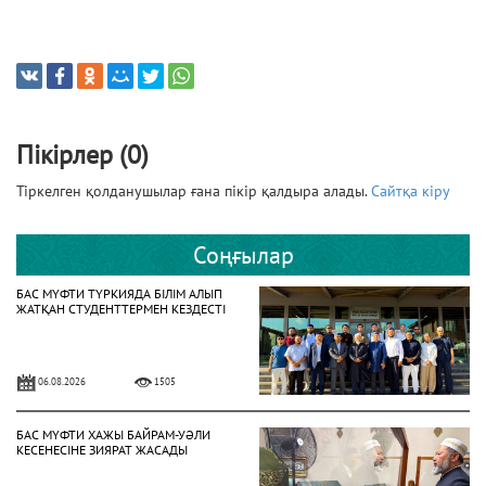
Пікірлер (0)
Тіркелген қолданушылар ғана пікір қалдыра алады.
Сайтқа кіру
Соңғылар
БАС МҮФТИ ТҮРКИЯДА БІЛІМ АЛЫП
ЖАТҚАН СТУДЕНТТЕРМЕН КЕЗДЕСТІ
06.08.2026
1505
БАС МҮФТИ ХАЖЫ БАЙРАМ-УӘЛИ
КЕСЕНЕСІНЕ ЗИЯРАТ ЖАСАДЫ