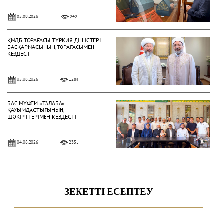
05.08.2026
949
ҚМДБ ТӨРАҒАСЫ ТҮРКИЯ ДІН ІСТЕРІ
БАСҚАРМАСЫНЫҢ ТӨРАҒАСЫМЕН
КЕЗДЕСТІ
05.08.2026
1288
БАС МҮФТИ «ТАЛАБА»
ҚАУЫМДАСТЫҒЫНЫҢ
ШӘКІРТТЕРІМЕН КЕЗДЕСТІ
04.08.2026
2351
БАС МҮФТИ ҚАЗАҚСТАННЫҢ
ТҮРКИЯДАҒЫ ТӨТЕНШЕ ЖӘНЕ
ӨКІЛЕТТІ ЕЛШІСІМЕН КЕЗДЕСТІ
04.08.2026
2070