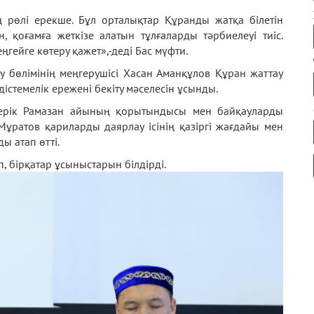
 рөлі ерекше. Бұл орталықтар Құранды жатқа білетін
, қоғамға жеткізе алатын тұлғаларды тәрбиелеуі тиіс.
гейге көтеру қажет»,-деді Бас мүфти.
у бөлімінің меңгерушісі Хасан Аманқұлов Құран жаттау
стемелік ережені бекіту мәселесін ұсынды.
Серік Рамазан айының қорытындысы мен байқауларды
Мұратов қариларды даярлау ісінің қазіргі жағдайы мен
ы атап өтті.
 бірқатар ұсыныстарын білдірді.