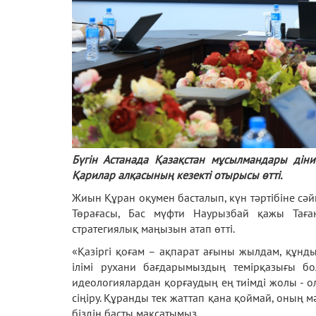
Бүгін Астанада Қазақстан мұсылмандары дін
Қарилар алқасының кезекті отырысы өтті.
Жиын Құран оқумен басталып, күн тәртібіне сә
Төрағасы, Бас мүфти Наурызбай қажы Таған
стратегиялық маңызын атап өтті.
«Қазіргі қоғам – ақпарат ағыны жылдам, құнд
ілімі рухани бағдарымыздың темірқазығы бо
идеологиялардан қорғаудың ең тиімді жолы - 
сіңіру. Құранды тек жаттап қана қоймай, оның мә
біздің басты мақсатымыз.