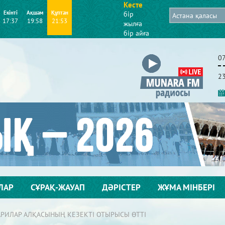
Кесте
Екінті
Ақшам
Құптан
бір
17:37
19:58
21:53
жылға
бір айға
0
2
ЛАР
СҰРАҚ-ЖАУАП
ДӘРІСТЕР
ЖҰМА МІНБЕРІ
РИЛАР АЛҚАСЫНЫҢ КЕЗЕКТІ ОТЫРЫСЫ ӨТТІ