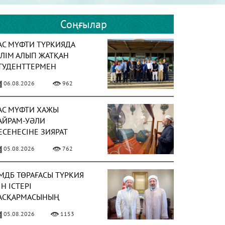
Соңғылар
АС МҮФТИ ТҮРКИЯДА
ІЛІМ АЛЫП ЖАТҚАН
ТУДЕНТТЕРМЕН
ЕЗДЕСТІ
06.08.2026
962
АС МҮФТИ ХАЖЫ
АЙРАМ-УӘЛИ
ЕСЕНЕСІНЕ ЗИЯРАТ
АСАДЫ
05.08.2026
762
МДБ ТӨРАҒАСЫ ТҮРКИЯ
ІН ІСТЕРІ
АСҚАРМАСЫНЫҢ
ӨРАҒАСЫМЕН КЕЗДЕСТІ
05.08.2026
1153