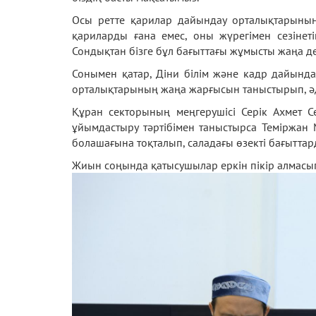
Осы ретте қарилар дайындау орталықтарының
қариларды ғана емес, оны жүрегімен сезінетін
Сондықтан бізге бұл бағыттағы жұмысты жаңа дең
Сонымен қатар, Діни білім және кадр дайында
орталықтарының жаңа жарғысын таныстырып, әді
Құран секторының меңгерушісі Серік Ахмет 
ұйымдастыру тәртібімен таныстырса Теміржан 
болашағына тоқталып, саладағы өзекті бағыттард
Жиын соңында қатысушылар еркін пікір алмасып,