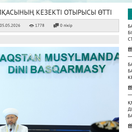
ҚАСЫНЫҢ КЕЗЕКТІ ОТЫРЫСЫ ӨТТІ
05.05.2026
1778
0 пікір
Б
Б
С
К
Б
Б
К
Ж
Қ
Д
Б
Т