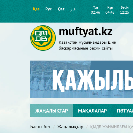
Таң
Күн
Бесін
Қаз
Рус
Qaz
قاز
02:46
04:42
12:25
muftyat.kz
Қазақстан мұсылмандары Діни
басқармасының ресми сайты
ЖАҢАЛЫҚТАР
МАҚАЛАЛАР
ПӘТУА
Басты бет
Жаңалықтар
ҚМДБ ЖАНЫНДАҒЫ ҚА