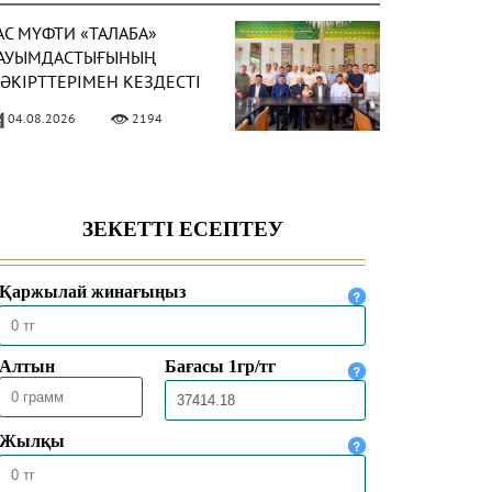
АС МҮФТИ «ТАЛАБА»
АУЫМДАСТЫҒЫНЫҢ
ӘКІРТТЕРІМЕН КЕЗДЕСТІ
04.08.2026
2194
АС МҮФТИ
АЗАҚСТАННЫҢ
ҮРКИЯДАҒЫ ТӨТЕНШЕ
ӘНЕ ӨКІЛЕТТІ
04.08.2026
1896
ЛШІСІМЕН КЕЗДЕСТІ
АС МҮФТИ ТӨРАЛҚА
ӘЖІЛІСІН ӨТКІЗДІ
31.07.2026
2086