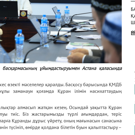
Б
Қ
Ш
Б
Қ
Т
Ж
и басқармасының ұйымдастыруымен Астана қаласында
Е
йкес өзекті мәселелер қаралды. Басқосу барысында ҚМДБ
Б
ұлы заманауи қоғамда Құран ілімін насихаттаудың
М
ылықтар алмасып жатқан кезең. Осындай уақытта Құран
луы тиіс. Біз жастарымызды түрлі ағымдардан, теріс
оларға Құранды дұрыс үйрету, оның мағынасын санасына
нін түсініп, өмірде қолдана білетін буын қалыптастыру –