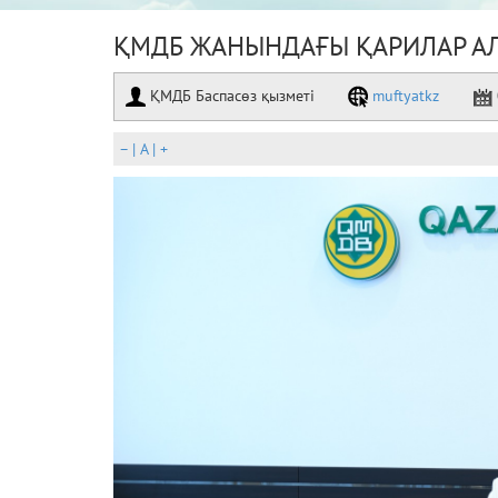
ҚМДБ ЖАНЫНДАҒЫ ҚАРИЛАР АЛ
ҚМДБ Баспасөз қызметі
muftyatkz
–
|
A
|
+