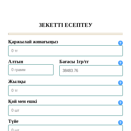
БАС МҮФТИ «ТАЛАБА»
ҚАУЫМДАСТЫҒЫНЫҢ
ШӘКІРТТЕРІМЕН КЕЗДЕСТІ
04.08.2026
2384
БАС МҮФТИ ҚАЗАҚСТАННЫҢ
ТҮРКИЯДАҒЫ ТӨТЕНШЕ ЖӘНЕ
ӨКІЛЕТТІ ЕЛШІСІМЕН КЕЗДЕСТІ
04.08.2026
2096