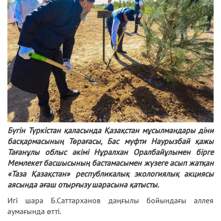
Бүгін Түркістан қаласында Қазақстан мұсылмандары діни
басқармасының Төрағасы, Бас мүфти Наурызбай қажы
Тағанұлы облыс әкімі Нұралхан Оралбайұлымен бірге
Мемлекет басшысының бастамасымен жүзеге асып жатқан
«Таза Қазақстан» республикалық экологиялық акциясы
аясында ағаш отырғызу шарасына қатысты.
Игі шара Б.Саттарханов даңғылы бойындағы аллея
аумағында өтті.