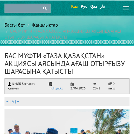
Қаз
Рус
Qaz
قاز
Togg
navi
Басты бет
Жаңалықтар
БАС МҮФТИ «ТАЗА ҚАЗАҚСТАН» АКЦИЯСЫ АЯСЫНДА АҒАШ
ОТЫРҒЫЗУ ШАРАСЫНА ҚАТЫСТЫ
БАС МҮФТИ «ТАЗА ҚАЗАҚСТАН»
АКЦИЯСЫ АЯСЫНДА АҒАШ ОТЫРҒЫЗУ
ШАРАСЫНА ҚАТЫСТЫ
ҚМДБ Баспасөз
0
қызметі
muftyatkz
27.04.2026
2071
пікір
–
|
A
|
+