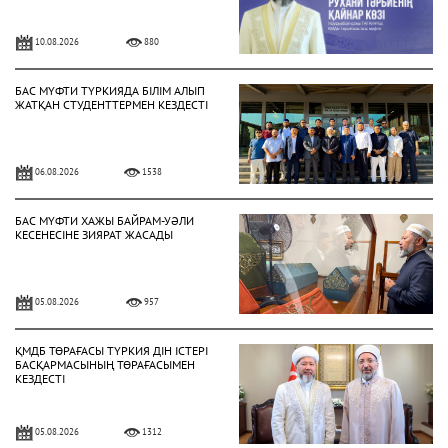
10.08.2026
880
БАС МҮФТИ ТҮРКИЯДА БІЛІМ АЛЫП
ЖАТҚАН СТУДЕНТТЕРМЕН КЕЗДЕСТІ
06.08.2026
1538
БАС МҮФТИ ХАЖЫ БАЙРАМ-УӘЛИ
КЕСЕНЕСІНЕ ЗИЯРАТ ЖАСАДЫ
05.08.2026
957
ҚМДБ ТӨРАҒАСЫ ТҮРКИЯ ДІН ІСТЕРІ
БАСҚАРМАСЫНЫҢ ТӨРАҒАСЫМЕН
КЕЗДЕСТІ
05.08.2026
1312