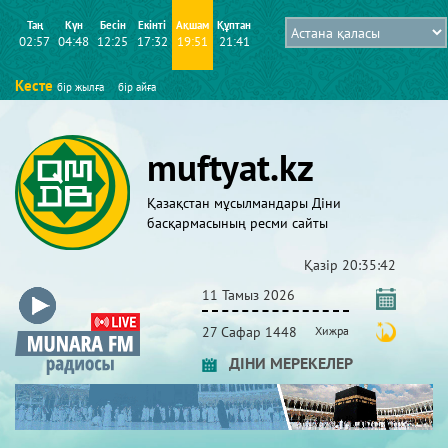
Таң
Күн
Бесін
Екінті
Ақшам
Құптан
02:57
04:48
12:25
17:32
19:51
21:41
Кесте
бір жылға
бір айға
muftyat.kz
Қазақстан мұсылмандары Діни
басқармасының ресми сайты
Қазір
20:35:43
11 Тамыз 2026
27 Сафар 1448
Хижра
ДІНИ МЕРЕКЕЛЕР