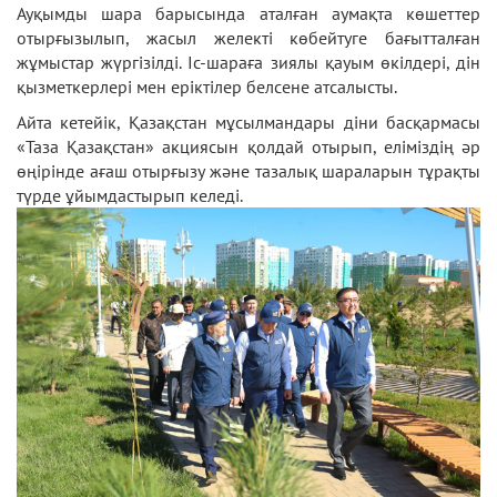
Ауқымды шара барысында аталған аумақта көшеттер
отырғызылып, жасыл желекті көбейтуге бағытталған
жұмыстар жүргізілді. Іс-шараға зиялы қауым өкілдері, дін
қызметкерлері мен еріктілер белсене атсалысты.
Айта кетейік, Қазақстан мұсылмандары діни басқармасы
«Таза Қазақстан» акциясын қолдай отырып, еліміздің әр
өңірінде ағаш отырғызу және тазалық шараларын тұрақты
түрде ұйымдастырып келеді.