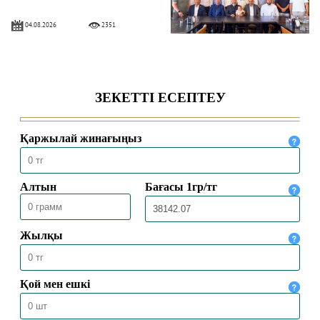
04.08.2026
2351
БАС МҮФТИ ҚАЗАҚСТАННЫҢ
ТҮРКИЯДАҒЫ ТӨТЕНШЕ ЖӘНЕ
ӨКІЛЕТТІ ЕЛШІСІМЕН КЕЗДЕСТІ
04.08.2026
2070
БАС МҮФТИ ТӨРАЛҚА МӘЖІЛІСІН
ӨТКІЗДІ
31.07.2026
2222