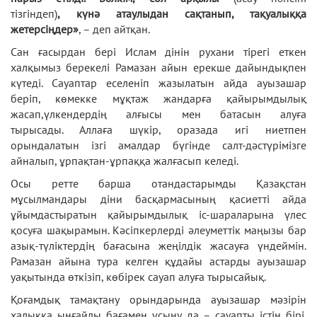
тізгіндеп)
,
күнә атаулыдан сақтанып, тақуалыққа
жетерсіңдер»
, – деп айтқан.
Сан ғасырдан бері Ислам дінін рухани тірегі еткен
халқымыз берекелі Рамазан айын ерекше дайындықпен
күтеді. Сауаптар еселеніп жазылатын айда ауызашар
беріп, көмекке мұқтаж жандарға қайырымдылық
жасап,үлкендердің алғысы мен батасын алуға
тырысады. Аллаға шүкір, оразада игі ниетпен
орындалатын ізгі амалдар бүгінде салт-дәстүрімізге
айналып, ұрпақтан-ұрпаққа жалғасып келеді.
Осы ретте барша отандастарымды Қазақстан
мұсылмандары діни басқармасының қасиетті айда
ұйымдастыратын қайырымдылық іс-шараларына үлес
қосуға шақырамын. Кәсіпкерлерді әлеуметтік маңызы бар
азық-түліктердің бағасына жеңілдік жасауға үндеймін.
Рамазан айына тура келген құдайы астарды ауызашар
уақытында өткізіп, көбірек сауап алуға тырысайық.
Қоғамдық тамақтану орындарында ауызашар мәзірін
халыққа ыңғайлы бағамен ұсыну да – сауапты істің бірі.