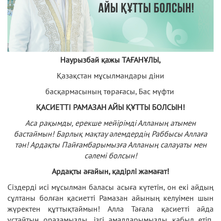
Наурызбай қажы ТАҒАНҰЛЫ,
Қазақстан мұсылмандары діни
басқармасының төрағасы, Бас мүфти
ҚАСИЕТТІ РАМАЗАН АЙЫ ҚҰТТЫ БОЛСЫН!
Аса рақымды, ерекше мейірімді Алланың атымен
бастаймын! Барлық мақтау әлемдердің Раббысы Аллаға
тән! Ардақты Пайғамбарымызға Алланың салауаты мен
сәлемі болсын!
Ардақты ағайын, қадірлі жамағат!
Сіздерді исі мұсылман баласы асыға күтетін, он екі айдың
сұлтаны болған қасиетті Рамазан айының келуімен шын
жүректен құттықтаймын! Алла Тағала қасиетті айда
ұстайтын оразамызды, ізгі амалдарымызды қабыл етіп,