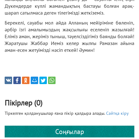
Дүкендерде күллі жамандықтың бастауы болған арақ-
шарап сатылмаса деген тілегімізді жеткіземіз.
Берекелі, сауабы мол айда Алланың мейіріміне бөленіп,
әрбір ізгі амалымыздың жақсылығы еселеніп жазылғай!
Еліміз аман, жеріміз тыныш, тәуелсіздігіміз баянды болғай!
Жаратушы Жаббар Иеміз келер жылғы Рамазан айына
аман-есен жетуімізді нәсіп еткей! Әумин!
Пікірлер (0)
Тіркелген қолданушылар ғана пікір қалдыра алады.
Сайтқа кіру
Соңғылар