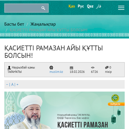
Қаз
Рус
Qaz
قاز
Togg
navi
Басты бет
Жаңалықтар
ҚАСИЕТТІ РАМАЗАН АЙЫ ҚҰТТЫ БОЛСЫН!
ҚАСИЕТТІ РАМАЗАН АЙЫ ҚҰТТЫ
БОЛСЫН!
Наурызбай қажы
0
ТАҒАНҰЛЫ
muslim.kz
18.02.2026
6726
пікір
–
|
A
|
+