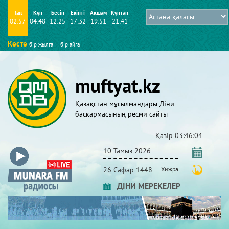
Таң
Күн
Бесін
Екінті
Ақшам
Құптан
02:57
04:48
12:25
17:32
19:51
21:41
Кесте
бір жылға
бір айға
muftyat.kz
Қазақстан мұсылмандары Діни
басқармасының ресми сайты
Қазір
03:46:04
10 Тамыз 2026
26 Сафар 1448
Хижра
ДІНИ МЕРЕКЕЛЕР