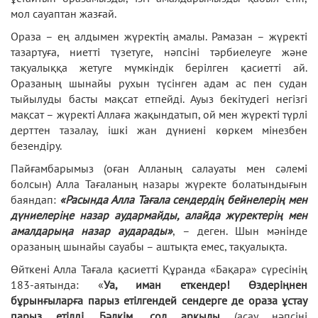
мол сауаптан жазғай.
Ораза – ең алдымен жүректің амалы. Рамазан – жүректі
тазартуға, ниетті түзетуге, нәпсіні тәрбиелеуге және
тақуалыққа жетуге мүмкіндік берілген қасиетті ай.
Оразаның шынайы рухын түсінген адам ас пен судан
тыйылуды басты мақсат етпейді. Ауыз бекітудегі негізгі
мақсат – жүректі Аллаға жақындатып, ой мен жүректі түрлі
дерттен тазалау, ішкі жан дүниені көркем мінезбен
безендіру.
Пайғамбарымыз (оған Алланың салауаты мен сәлемі
болсын) Алла Тағаланың назары жүректе болатындығын
баяндап:
«Расында Алла Тағала сендердің бейнелерің мен
дүниелеріңе назар аудармайды, алайда жүректерің мен
амалдарыңа назар аударады»
, – деген. Шын мәнінде
оразаның шынайы сауабы – аштықта емес, тақуалықта.
Өйткені Алла Тағала қасиетті Құранда «Бақара» сүресінің
183-аятында: «
Уа, иман еткендер! Өздеріңнен
бұрынғыларға парыз етілгендей сендерге де ораза ұстау
парыз етілді. Бәлкім, сол арқылы
(асау нәпсіні