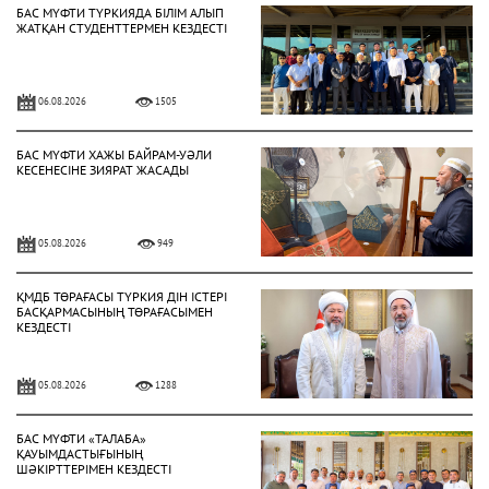
БАС МҮФТИ ТҮРКИЯДА БІЛІМ АЛЫП
ЖАТҚАН СТУДЕНТТЕРМЕН КЕЗДЕСТІ
06.08.2026
1505
БАС МҮФТИ ХАЖЫ БАЙРАМ-УӘЛИ
КЕСЕНЕСІНЕ ЗИЯРАТ ЖАСАДЫ
05.08.2026
949
ҚМДБ ТӨРАҒАСЫ ТҮРКИЯ ДІН ІСТЕРІ
БАСҚАРМАСЫНЫҢ ТӨРАҒАСЫМЕН
КЕЗДЕСТІ
05.08.2026
1288
БАС МҮФТИ «ТАЛАБА»
ҚАУЫМДАСТЫҒЫНЫҢ
ШӘКІРТТЕРІМЕН КЕЗДЕСТІ