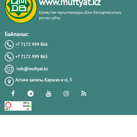
www.muftyat.kz
Қазақстан мұсылмандары Діни басқармасының
ресми сайты
Байланыс
+7 7172 999 866
+7 7172 999 865
info@muftyat.kz
Астана қаласы, Қарасаз к-сi, 3