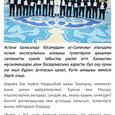
Астана қаласында Хусамуддин ас-Сығанақи атындағы
ислам институтының алғашқы түлектеріне арналған
салтанатты куәлік табыстау рәсімі өтті. Қазақстан
мұсылмандары діни басқармасына қарасты бұл оқу орны
үш жыл бұрын іргетасын қалап, бүгін алғашқы жемісін
беріп отыр.
Шараға Бас мүфти Наурызбай қажы Тағанұлы, мемлекет
және қоғам қайраткерлері, Түркия мен Мысыр
елшіліктерінің өкілдері, сондай-ақ, зиялы қауым, еліміздегі
белгілі дінтанушылар мен ұстаздар қатысып, түлектерге
жылы лебіздерін білдірді.
«Бүгін – біз үшін ерекше қуанышты әрі тарихи күн.