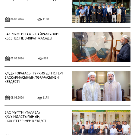
06.08.2026
1190
БАС МҮФТИ ХАЖЫ БАЙРАМ-УӘЛИ
КЕСЕНЕСІНЕ ЗИЯРАТ ЖАСАДЫ
05.08.2026
818
ҚМДБ ТӨРАҒАСЫ ТҮРКИЯ ДІН ІСТЕРІ
БАСҚАРМАСЫНЫҢ ТӨРАҒАСЫМЕН
КЕЗДЕСТІ
05.08.2026
1178
БАС МҮФТИ «ТАЛАБА»
ҚАУЫМДАСТЫҒЫНЫҢ
ШӘКІРТТЕРІМЕН КЕЗДЕСТІ