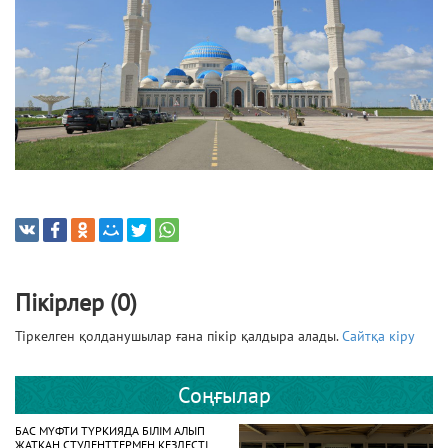
Пікірлер (0)
Тіркелген қолданушылар ғана пікір қалдыра алады.
Сайтқа кіру
Соңғылар
БАС МҮФТИ ТҮРКИЯДА БІЛІМ АЛЫП
ЖАТҚАН СТУДЕНТТЕРМЕН КЕЗДЕСТІ