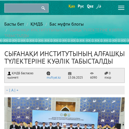
Қаз
Рус
Qaz
قاز
Togg
navi
Басты бет
ҚМДБ
Бас мүфти блогы
СЫҒАНАҚИ ИНСТИТУТЫНЫҢ АЛҒАШҚЫ ТҮЛЕКТЕРІНЕ КУӘЛІК
ТАБЫСТАЛДЫ
СЫҒАНАҚИ ИНСТИТУТЫНЫҢ АЛҒАШҚЫ
ТҮЛЕКТЕРІНЕ КУӘЛІК ТАБЫСТАЛДЫ
ҚМДБ Баспасөз
0
қызметі
muftyat.kz
15.06.2025
6090
пікір
–
|
A
|
+