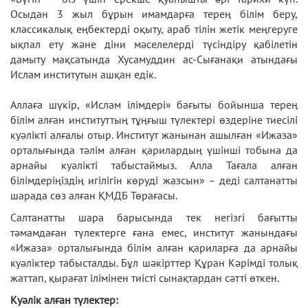
Осыдан 3 жыл бұрын имамдарға терең білім беру,
классикалық еңбектерді оқыту, араб тілін жетік меңгеруге
ықпал ету және діни мәселелерді түсіндіру қабілетін
дамыту мақсатында Хусамуддин ас-Сығанақи атындағы
Ислам институтын ашқан едік.
Аллаға шүкір, «Ислам ілімдері» бағыты бойынша терең
білім алған институттың тұңғыш түлектері өздеріне тиесілі
куәлікті алғалы отыр. Институт жанынан ашылған «Ижаза»
орталығында тәлім алған қарилардың үшінші тобына да
арнайы куәлікті табыстаймыз. Алла Тағала алған
білімдеріңіздің игілігін көруді жазсын» – деді салтанатты
шарада сөз алған ҚМДБ Төрағасы.
Салтанатты шара барысында тек негізгі бағытты
тәмамдаған түлектерге ғана емес, институт жанындағы
«Ижаза» орталығында білім алған қариларға да арнайы
куәліктер табысталды. Бұл шәкірттер Құран Кәрімді толық
жаттап, қырағат ілімінен тиісті сынақтардан сәтті өткен.
Куәлік алған түлектер: