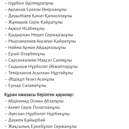
– Нұрбол Әділмұратұлы
– Ақпанов Ерғазы Өмірханұлы
– Дауылбаев Қанат Қалиоллаұлы
– Жұмашев Серік Қайратұлы
– Ақжол Исабекұлы
– Қыдырхан Медет Серікқазыұлы
– Мырзағалиев Аңсаған Қайратұлы
– Найма Арман Айдарғазыұлы
– Ерәлі Отарбекұлы
– Сарсенғалиев Мақсат Сәлімұлы
– Сыдықов Нұрболат Әбжаппарұлы
– Темірханов Асылхан Нұртайұлы
– Әбдіқұл Ғазиз Асанұлы
– Ернар Саламатұлы
Құран ижазасы берілген қарилар:
– Абдіғамид Осман Абзалұлы
– Ахмет Серік Полатханұлы
– Әуесхан Нұрболат Нұрбекұлы
– Даукен Қайырбай
– Жақсылық Еркебұлан Сержанұлы