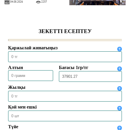
04.08.2026
2237
БАС МҮФТИ ҚАЗАҚСТАННЫҢ
ТҮРКИЯДАҒЫ ТӨТЕНШЕ ЖӘНЕ
ӨКІЛЕТТІ ЕЛШІСІМЕН КЕЗДЕСТІ
04.08.2026
1941
БАС МҮФТИ ТӨРАЛҚА МӘЖІЛІСІН
ӨТКІЗДІ
31.07.2026
2102