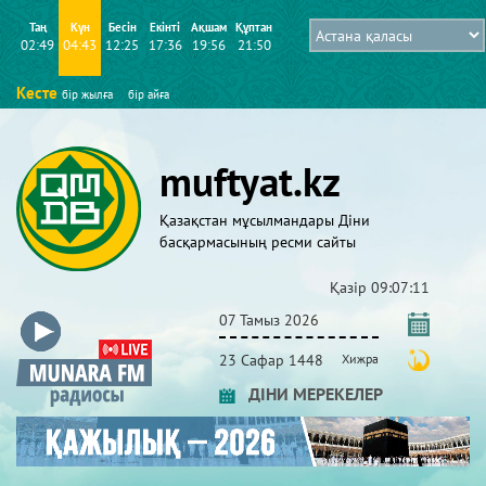
Таң
Күн
Бесін
Екінті
Ақшам
Құптан
02:49
04:43
12:25
17:36
19:56
21:50
Кесте
бір жылға
бір айға
muftyat.kz
Қазақстан мұсылмандары Діни
басқармасының ресми сайты
Қазір
09:07:14
07 Тамыз 2026
23 Сафар 1448
Хижра
ДІНИ МЕРЕКЕЛЕР