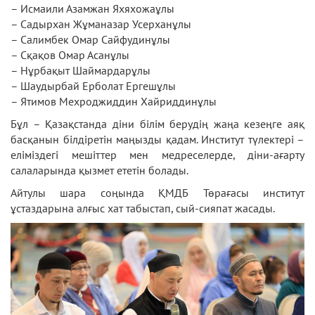
– Исмаили Азамжан Яхяхожаұлы
– Садырхан Жұманазар Усерханұлы
– Салимбек Омар Сайфудинұлы
– Сқақов Омар Асанұлы
– Нұрбақыт Шаймардарұлы
– Шаудырбай Ерболат Ергешұлы
– Ятимов Мехроджиддин Хайриддинұлы
Бұл – Қазақстанда діни білім берудің жаңа кезеңге аяқ
басқанын білдіретін маңызды қадам. Институт түлектері –
еліміздегі мешіттер мен медреселерде, діни-ағарту
салаларында қызмет ететін болады.
Айтулы шара соңында ҚМДБ Төрағасы институт
ұстаздарына алғыс хат табыстап, сый-сияпат жасады.