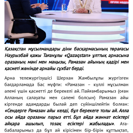
Қазақстан мұсылмандары діни басқармасының төрағасы
Наурызбай қажы Тағанұлы «Qazaqstan» ұлттық арнасына
оразаның мәні мен маңызы, Рамазан айының қадірі мен
қасиеті жөнінде арнайы сұхбат берді.
Арна тележүргізушісі Шерхан Жамбылұлы жүргізген
бағдарламада Бас мүфти: «Рамазан – күллі мұсылман
әлемі үшін қасиетті де берекелі ай. Пайғамбарымыз (оған
Алланың салауаты мен сәлемі болсын) Рамазан айы
кіргенде адамдарды былай деп сүйіншілейтін болған:
«Сендерге Рамазан айы келді, бұл берекеге толы ай. Алла
осы айда оразаны парыз етті. Бұл айда жәннат есіктері
айқара ашылып, тозақ есіктері жабылады»
. Ата-
бабаларымыз да бұл ай кірісімен бір-бірін құттықтап,