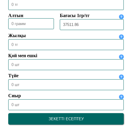
БАС МҮФТИ ТӨРАЛҚА МӘЖІЛІСІН
ӨТКІЗДІ
31.07.2026
2091