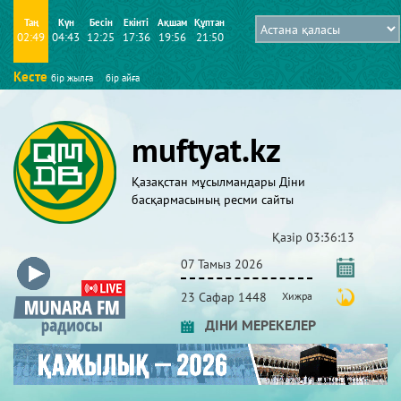
Таң
Күн
Бесін
Екінті
Ақшам
Құптан
02:49
04:43
12:25
17:36
19:56
21:50
Кесте
бір жылға
бір айға
muftyat.kz
Қазақстан мұсылмандары Діни
басқармасының ресми сайты
Қазір
03:36:14
07 Тамыз 2026
23 Сафар 1448
Хижра
ДІНИ МЕРЕКЕЛЕР