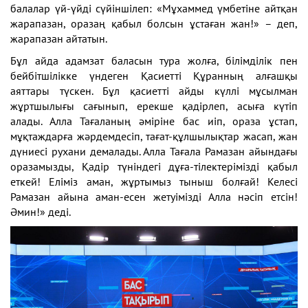
балалар үй-үйді сүйіншілеп: «Мұхаммед үмбетіне айтқан
жарапазан, оразаң қабыл болсын ұстаған жан!» – деп,
жарапазан айтатын.
Бұл айда адамзат баласын тура жолға, білімділік пен
бейбітшілікке үндеген Қасиетті Құранның алғашқы
аяттары түскен. Бұл қасиетті айды күллі мұсылман
жұртшылығы сағынып, ерекше қадірлеп, асыға күтіп
алады. Алла Тағаланың әміріне бас иіп, ораза ұстап,
мұқтаждарға жәрдемдесіп, тағат-құлшылықтар жасап, жан
дүниесі рухани демалады. Алла Тағала Рамазан айындағы
оразамызды, Қадір түніндегі дұға-тілектерімізді қабыл
еткей! Еліміз аман, жұртымыз тыныш болғай! Келесі
Рамазан айына аман-есен жетуімізді Алла нәсіп етсін!
Әмин!» деді.