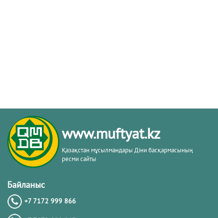
www.muftyat.kz
Қазақстан мұсылмандары Діни басқармасының
ресми сайты
Байланыс
+7 7172 999 866