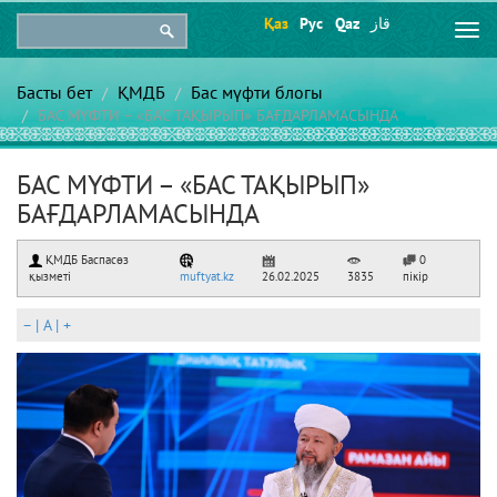
Қаз
Рус
Qaz
قاز
Togg
navi
Басты бет
ҚМДБ
Бас мүфти блогы
БАС МҮФТИ – «БАС ТАҚЫРЫП» БАҒДАРЛАМАСЫНДА
БАС МҮФТИ – «БАС ТАҚЫРЫП»
БАҒДАРЛАМАСЫНДА
ҚМДБ Баспасөз
0
қызметі
muftyat.kz
26.02.2025
3835
пікір
–
|
A
|
+