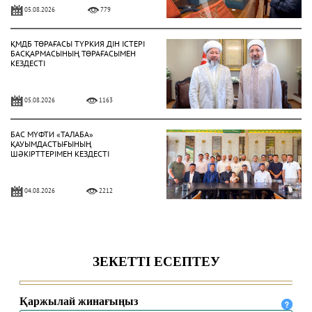
05.08.2026
779
ҚМДБ ТӨРАҒАСЫ ТҮРКИЯ ДІН ІСТЕРІ
БАСҚАРМАСЫНЫҢ ТӨРАҒАСЫМЕН
КЕЗДЕСТІ
05.08.2026
1163
БАС МҮФТИ «ТАЛАБА»
ҚАУЫМДАСТЫҒЫНЫҢ
ШӘКІРТТЕРІМЕН КЕЗДЕСТІ
04.08.2026
2212
БАС МҮФТИ ҚАЗАҚСТАННЫҢ
ТҮРКИЯДАҒЫ ТӨТЕНШЕ ЖӘНЕ
ӨКІЛЕТТІ ЕЛШІСІМЕН КЕЗДЕСТІ
04.08.2026
1903