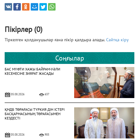
Пікірлер (0)
Тіркелген қолданушылар ғана пікір қалдыра алады.
Сайтқа кіру
Соңғылар
БАС МҮФТИ ХАЖЫ БАЙРАМ-УӘЛИ
КЕСЕНЕСІНЕ ЗИЯРАТ ЖАСАДЫ
05.08.2026
637
ҚМДБ ТӨРАҒАСЫ ТҮРКИЯ ДІН ІСТЕРІ
БАСҚАРМАСЫНЫҢ ТӨРАҒАСЫМЕН
КЕЗДЕСТІ
05.08.2026
985