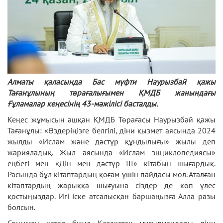
Алматы қаласында Бас мүфти Наурызбай қажы
Тағанұлының төрағалығымен ҚМДБ жанындағы
Ғұламалар кеңесінің 43-мәжілісі басталды.
Кеңес жұмысын ашқан ҚМДБ Төрағасы Наурызбай қажы
Тағанұлы: «Өздеріңізге белгілі, діни қызмет аясында 2024
жылды «Ислам және дәстүр құндылығы» жылы деп
жарияладық. Жыл аясында «Ислам энциклопедиясы»
еңбегі мен «Дін мен дәстүр ІІІ» кітабын шығардық.
Расында бұл кітаптардың қоғам үшін пайдасы мол. Аталған
кітаптардың жарыққа шығуына сіздер де көп үлес
қостыңыздар. Игі іске атсалысқан баршаңызға Алла разы
болсын.