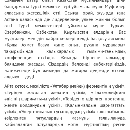
Сонымен қатар биыл Қазақстан мұсылмандары діни
басқармасы Түркі мемлекеттері ұйымына мүше Мүфтилер
алқасына жетекшілік етті. Осыған орай, жуырда ғана
Астана қаласында дін лидерлерінің үлкен жиыны болып
өтті. Түркі мемлекеттері ұйымына мүше Түркия,
Әзербайжан, Өзбекстан, Қырғызстан елдерінің Бас
мүфтилері мен дін қайраткерлері келді. Басқосу аясында
«Қожа Ахмет Ясауи және оның рухани мұралары»
тақырыбында халықаралық ғылыми-танымдық
конференция өткіздік. Жиында бірнеше ғалымдар
баяндама жасады. Сіздердің белсенді еңбектеріңіздің
нәтижесінде бұл жиынды да жоғары деңгейде өткізіп
алдық», – деді.
Айта кетсек, мәжілісте «Ұлтабар (мәйек) ферментінің үкімі»,
«Теріден жасалған желатин үкімі», «Плазмолифтинг
әдісінің шариғаттағы үкімі», «Теріден өндірілген протеинді
жемге қолданудың үкімі», «Қалыңмалдың шариғаттағы
үкімі», «Энергетикалық сусындардың үкімі» тақырыбында
әзірленген пәтуалардың мазмұны талқылануда.
Қабылданған пәтуалардың мәтіні мүфтияттың ресми