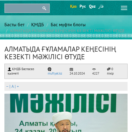
Қаз
Рус
Qaz
قاز
Togg
navi
Басты бет
ҚМДБ
Бас мүфти блогы
АЛМАТЫДА ҒҰЛАМАЛАР КЕҢЕСІНІҢ КЕЗЕКТІ МӘЖІЛІСІ ӨТУДЕ
АЛМАТЫДА ҒҰЛАМАЛАР КЕҢЕСІНІҢ
КЕЗЕКТІ МӘЖІЛІСІ ӨТУДЕ
ҚМДБ Баспасөз
0
қызметі
muftyat.kz
24.10.2024
4227
пікір
–
|
A
|
+