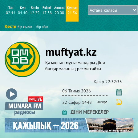
Таң
Күн
Бесін
Екінті
Ақшам
Құптан
02:44
04:40
12:25
17:38
20:00
21:56
Кесте
бір жылға
бір айға
muftyat.kz
Қазақстан мұсылмандары Діни
басқармасының ресми сайты
Қазір
22:32:36
06 Тамыз 2026
22 Сафар 1448
Хижра
ДІНИ МЕРЕКЕЛЕР