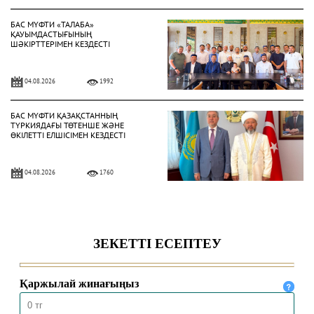
БАС МҮФТИ «ТАЛАБА»
ҚАУЫМДАСТЫҒЫНЫҢ
ШӘКІРТТЕРІМЕН КЕЗДЕСТІ
04.08.2026
1992
БАС МҮФТИ ҚАЗАҚСТАННЫҢ
ТҮРКИЯДАҒЫ ТӨТЕНШЕ ЖӘНЕ
ӨКІЛЕТТІ ЕЛШІСІМЕН КЕЗДЕСТІ
04.08.2026
1760
БАС МҮФТИ ТӨРАЛҚА МӘЖІЛІСІН
ӨТКІЗДІ
31.07.2026
2015
ҚМДБ ТӨРАҒАСЫ «НҰРСҰЛТАН»
МЕШІТІНДЕ ЖҰМА УАҒЫЗЫН АЙТТЫ