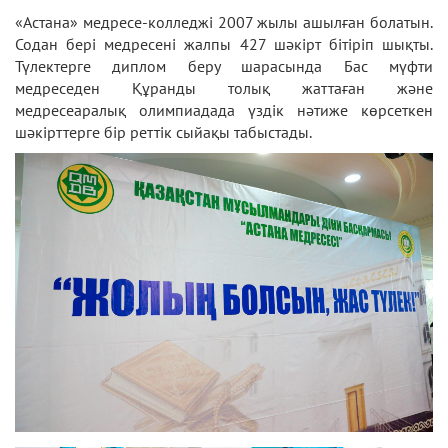
«Астана» медресе-колледжі 2007 жылы ашылған болатын.
Содан бері медресені жалпы 427 шәкірт бітіріп шықты.
Түлектерге диплом беру шарасында Бас мүфти
медреседен Құранды толық жаттаған және
медресеаралық олимпиадада үздік нәтиже көрсеткен
шәкірттерге бір реттік сыйақы табыстады.