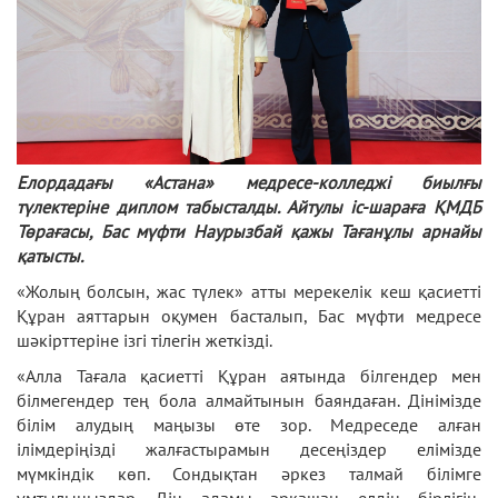
Елордадағы «Астана» медресе-колледжі биылғы
түлектеріне диплом табысталды. Айтулы іс-шараға ҚМДБ
Төрағасы, Бас мүфти Наурызбай қажы Тағанұлы арнайы
қатысты.
«Жолың болсын, жас түлек» атты мерекелік кеш қасиетті
Құран аяттарын оқумен басталып, Бас мүфти медресе
шәкірттеріне ізгі тілегін жеткізді.
«Алла Тағала қасиетті Құран аятында білгендер мен
білмегендер тең бола алмайтынын баяндаған. Дінімізде
білім алудың маңызы өте зор. Медреседе алған
ілімдеріңізді жалғастырамын десеңіздер елімізде
мүмкіндік көп. Сондықтан әркез талмай білімге