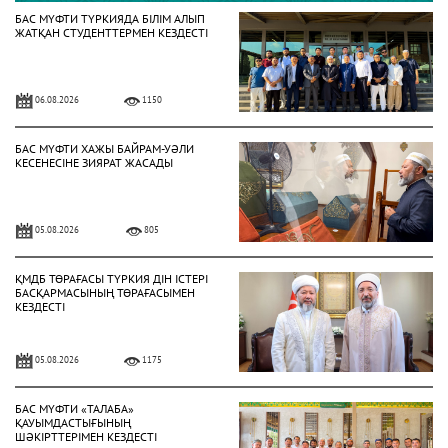
БАС МҮФТИ ТҮРКИЯДА БІЛІМ АЛЫП
ЖАТҚАН СТУДЕНТТЕРМЕН КЕЗДЕСТІ
06.08.2026
1150
БАС МҮФТИ ХАЖЫ БАЙРАМ-УӘЛИ
КЕСЕНЕСІНЕ ЗИЯРАТ ЖАСАДЫ
05.08.2026
805
ҚМДБ ТӨРАҒАСЫ ТҮРКИЯ ДІН ІСТЕРІ
БАСҚАРМАСЫНЫҢ ТӨРАҒАСЫМЕН
КЕЗДЕСТІ
05.08.2026
1175
БАС МҮФТИ «ТАЛАБА»
ҚАУЫМДАСТЫҒЫНЫҢ
ШӘКІРТТЕРІМЕН КЕЗДЕСТІ