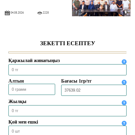
04.08.2026
2228
БАС МҮФТИ ҚАЗАҚСТАННЫҢ
ТҮРКИЯДАҒЫ ТӨТЕНШЕ ЖӘНЕ
ӨКІЛЕТТІ ЕЛШІСІМЕН КЕЗДЕСТІ
04.08.2026
1922
БАС МҮФТИ ТӨРАЛҚА МӘЖІЛІСІН
ӨТКІЗДІ
31.07.2026
2097