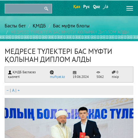
Қаз
Рус
Qaz
قاز
Togg
navi
Басты бет
ҚМДБ
Бас мүфти блогы
МЕДРЕСЕ ТҮЛЕКТЕРІ БАС МҮФТИ ҚОЛЫНАН ДИПЛОМ АЛДЫ
МЕДРЕСЕ ТҮЛЕКТЕРІ БАС МҮФТИ
ҚОЛЫНАН ДИПЛОМ АЛДЫ
ҚМДБ Баспасөз
0
қызметі
muftyat.kz
19.06.2024
5062
пікір
–
|
A
|
+