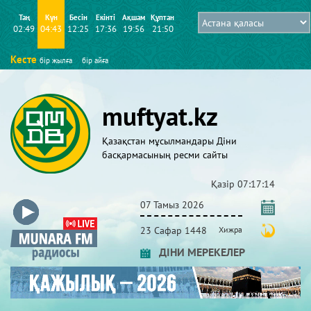
Таң
Күн
Бесін
Екінті
Ақшам
Құптан
02:49
04:43
12:25
17:36
19:56
21:50
Кесте
бір жылға
бір айға
muftyat.kz
Қазақстан мұсылмандары Діни
басқармасының ресми сайты
Қазір
07:17:16
07 Тамыз 2026
23 Сафар 1448
Хижра
ДІНИ МЕРЕКЕЛЕР