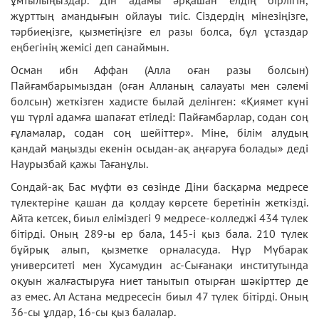
ұмтылыңыздар. Дін адамы әрқашан елдің бірлігін,
жұрттың амандығын ойлауы тиіс. Сіздердің мінезіңізге,
тәрбиеңізге, қызметіңізге ел разы болса, бұл ұстаздар
еңбегінің жемісі деп санаймын.
Осман ибн Аффан (Алла оған разы болсын)
Пайғамбарымыздан (оған Алланың салауаты мен сәлемі
болсын) жеткізген хадисте былай делінген: «Қиямет күні
үш түрлі адамға шапағат етіледі: Пайғамбарлар, содан соң
ғұламалар, содан соң шейіттер». Міне, білім алудың
қандай маңызды екенін осыдан-ақ аңғаруға болады» деді
Наурызбай қажы Тағанұлы.
Сондай-ақ Бас мүфти өз сөзінде Діни басқарма медресе
түлектеріне қашан да қолдау көрсете беретінін жеткізді.
Айта кетсек, биыл еліміздегі 9 медресе-колледжі 434 түлек
бітірді. Оның 289-ы ер бала, 145-і қыз бала. 210 түлек
бұйрық алып, қызметке орналасуда. Нұр Мүбарак
университеті мен Хусамудин ас-Сығанақи институтында
оқуын жалғастыруға ниет танытып отырған шәкірттер де
аз емес. Ал Астана медресесін биыл 47 түлек бітірді. Оның
36-сы ұлдар, 16-сы қыз балалар.