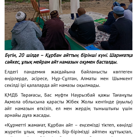
Бүгін, 20 шілде – Құрбан айттың бірінші күні. Шариғатқа
сәйкес, ұлық мейрам айт намазын оқумен басталды.
Елдегі пандемия жағдайына байланысты көптеген
өңірлерде, әсіресе, Нұр-Сұлтан, Алматы мен Шымкент
секілді ірі қалаларда айт намазы оқылмады.
ҚМДБ Төрағасы, Бас мүфти Наурызбай қажы Тағанұлы
Ақмола облысына қарасты Жібек Жолы кентінде (ауылы)
айт намазын өткізіп, ел мен жердің тыныштығы үшін
арнайы дұға жасады.
«Құрметті жамағат, Құрбан айт – еңсемізді тіктеп, көңілді
жүретін ұлық мерекеміз. Бір-бірімізді айтпен құттықтап,