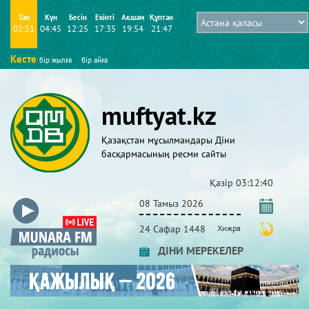
Таң
Күн
Бесін
Екінті
Ақшам
Құптан
02:51
04:45
12:25
17:35
19:54
21:47
Кесте
бір жылға
бір айға
muftyat.kz
Қазақстан мұсылмандары Діни
басқармасының ресми сайты
Қазір
03:12:42
08 Тамыз 2026
24 Сафар 1448
Хижра
ДІНИ МЕРЕКЕЛЕР