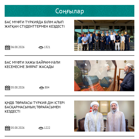
Соңғылар
БАС МҮФТИ ТҮРКИЯДА БІЛІМ АЛЫП
ЖАТҚАН СТУДЕНТТЕРМЕН КЕЗДЕСТІ
06.08.2026
1321
БАС МҮФТИ ХАЖЫ БАЙРАМ-УӘЛИ
КЕСЕНЕСІНЕ ЗИЯРАТ ЖАСАДЫ
05.08.2026
884
ҚМДБ ТӨРАҒАСЫ ТҮРКИЯ ДІН ІСТЕРІ
БАСҚАРМАСЫНЫҢ ТӨРАҒАСЫМЕН
КЕЗДЕСТІ
05.08.2026
1222