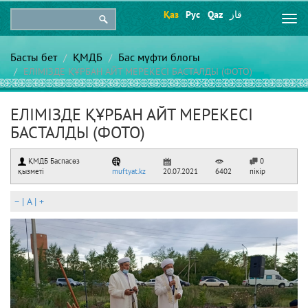
Қаз
Рус
Qaz
قاز
Togg
navi
Басты бет
ҚМДБ
Бас мүфти блогы
ЕЛІМІЗДЕ ҚҰРБАН АЙТ МЕРЕКЕСІ БАСТАЛДЫ (ФОТО)
ЕЛІМІЗДЕ ҚҰРБАН АЙТ МЕРЕКЕСІ
БАСТАЛДЫ (ФОТО)
ҚМДБ Баспасөз
0
қызметі
muftyat.kz
20.07.2021
6402
пікір
–
|
A
|
+