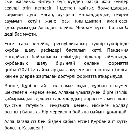
сый жасайық. Әйтеуір бұл күндер басқа жәй күндер
секілді өтіп кетпесін. Індеттен қайтыс болғандардың
соңынан дұға жасап, ауырып жатқандардың тезірек
сауығып кетуін және осы қиындықтан аман-есен
құтылуымызды Алладан тілейік. Мейрам құтты болсын!»
деді Бас мүфти.
Еске сала кетейік, республиканың түкпір-түкпірінде
құрбан шалу рәсімдері басталып кетті. Пандемия
жағдайына байланысты еліміздің бірқатар аймағында
құрбандық шалу бірыңғай онлайн форматта
qurban2021.kz сайты арқылы жүзеге асып жатқан болса,
кей өңірлерде жартылай дәстүрлі форматта атқарылуда.
Әрине, Құрбан айт тек намаз оқып, құрбан шалумен
шектелетін мереке емес. Алланы ұлықтаумен бірге ізгілік,
қайырымдылық, жақын адамдардың жарасымы мен туған-
туыстың татулығы, мұқтажға көмек, міскінге қолдау,
осының барлығы бір мерекенің бойына сыйып тұрғандай.
Алла Тағала сіз бен бізден қабыл етсін! Құрбан айт құтты
болсын, Қазақ елі!