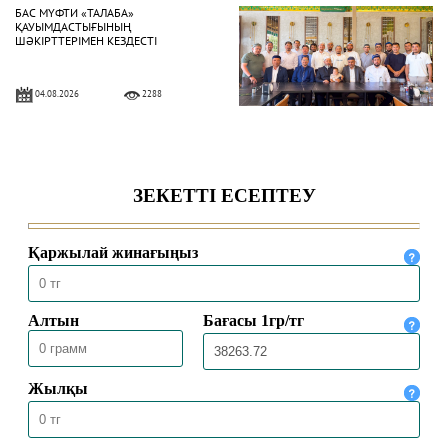
БАС МҮФТИ «ТАЛАБА»
ҚАУЫМДАСТЫҒЫНЫҢ
ШӘКІРТТЕРІМЕН КЕЗДЕСТІ
04.08.2026
2288
БАС МҮФТИ ҚАЗАҚСТАННЫҢ
ТҮРКИЯДАҒЫ ТӨТЕНШЕ ЖӘНЕ
ӨКІЛЕТТІ ЕЛШІСІМЕН КЕЗДЕСТІ
04.08.2026
1994
БАС МҮФТИ ТӨРАЛҚА МӘЖІЛІСІН
ӨТКІЗДІ
31.07.2026
2142