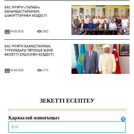
БАС МҮФТИ «ТАЛАБА»
ҚАУЫМДАСТЫҒЫНЫҢ
ШӘКІРТТЕРІМЕН КЕЗДЕСТІ
04.08.2026
2002
БАС МҮФТИ ҚАЗАҚСТАННЫҢ
ТҮРКИЯДАҒЫ ТӨТЕНШЕ ЖӘНЕ
ӨКІЛЕТТІ ЕЛШІСІМЕН КЕЗДЕСТІ
04.08.2026
1775
БАС МҮФТИ ТӨРАЛҚА МӘЖІЛІСІН
ӨТКІЗДІ
31.07.2026
2020
ҚМДБ ТӨРАҒАСЫ «НҰРСҰЛТАН»
МЕШІТІНДЕ ЖҰМА УАҒЫЗЫН АЙТТЫ