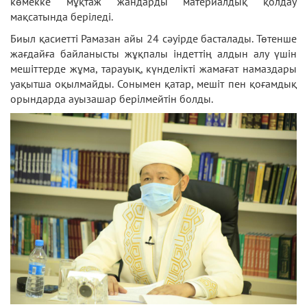
көмекке мұқтаж жандарды материалдық қолдау
мақсатында беріледі.
Биыл қасиетті Рамазан айы 24 сәуірде басталады. Төтенше
жағдайға байланысты жұқпалы індеттің алдын алу үшін
мешіттерде жұма, тарауық, күнделікті жамағат намаздары
уақытша оқылмайды. Сонымен қатар, мешіт пен қоғамдық
орындарда ауызашар берілмейтін болды.