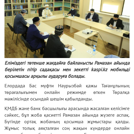
Еліміздегі төтенше жағдайға байланысты Рамазан айында
берілетін пітір садақасы мен зекетті kaspi.kz мобильді
қосымшасы арқылы аударуға болады.
Елордада Бас мүфти Наурызбай қажы Тағанұлының
төрағалығымен онлайн режимде өткен Төралқа
мәжілісінде осындай шешім қабылданды.
ҚМДБ және банк басшылығы арасында жасалған келісімге
сәйкес, бұл жоба қасиетті Рамазан айында жүзеге аспақ.
Бүгінде ортақ жобаның қосымша жұмыстары қалды.
Жұмыс толық аяқталған соң жақын күндерде онлайн