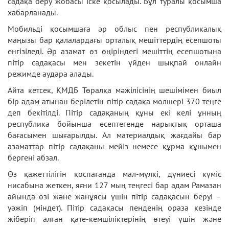
садақа беру жобасы іске қосылады. Бұл туралы қосымша
хабарланады.
Мобильді қосымшаға әр облыс пен республикалық
маңызы бар қалалардағы орталық мешіттердің есепшоты
енгізіледі. Әр азамат өз өңіріндегі мешіттің есепшотына
пітір садақасы мен зекетін үйден шықпай онлайн
режимде аудара алады.
Айта кетсек, ҚМДБ Төралқа мәжілісінің шешімімен биыл
бір адам атынан берілетін пітір садақа мөлшері 370 теңге
деп бекітілді. Пітір садақаның құны екі келі ұнның
республика бойынша есептегенде нарықтық орташа
бағасымен шығарылды. Ал материалдық жағдайы бар
азаматтар пітір садақаны мейіз немесе құрма құнымен
бергені абзал.
Өз қажеттілігін қоспағанда мал-мүлкі, дүниесі күміс
нисабына жеткен, яғни 127 мың теңгесі бар адам Рамазан
айында өзі және жанұясы үшін пітір садақасын беруі –
уәжіп (міндет). Пітір садақасы пенденің ораза кезінде
жіберіп алған қате-кемшіліктерінің өтеуі үшін және