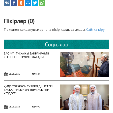
Пікірлер (0)
Тіркелген қолданушылар ғана пікір қалдыра алады.
Сайтқа кіру
Соңғылар
БАС МҮФТИ ХАЖЫ БАЙРАМ-УӘЛИ
КЕСЕНЕСІНЕ ЗИЯРАТ ЖАСАДЫ
05.08.2026
644
ҚМДБ ТӨРАҒАСЫ ТҮРКИЯ ДІН ІСТЕРІ
БАСҚАРМАСЫНЫҢ ТӨРАҒАСЫМЕН
КЕЗДЕСТІ
05.08.2026
990