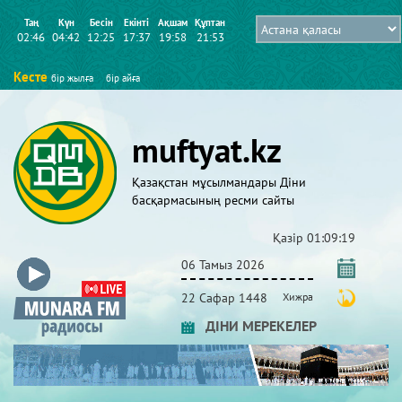
Таң
Күн
Бесін
Екінті
Ақшам
Құптан
02:46
04:42
12:25
17:37
19:58
21:53
Кесте
бір жылға
бір айға
muftyat.kz
Қазақстан мұсылмандары Діни
басқармасының ресми сайты
Қазір
01:09:20
06 Тамыз 2026
22 Сафар 1448
Хижра
ДІНИ МЕРЕКЕЛЕР