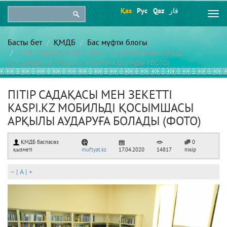
Қаз
Рус
Qaz
قاز
Togg
navi
Басты бет
ҚМДБ
Бас мүфти блогы
ПІТІР САДАҚАСЫ МЕН ЗЕКЕТТІ KASPI.KZ МОБИЛЬДІ
ҚОСЫМШАСЫ АРҚЫЛЫ АУДАРУҒА БОЛАДЫ (ФОТО)
ПІТІР САДАҚАСЫ МЕН ЗЕКЕТТІ
KASPI.KZ МОБИЛЬДІ ҚОСЫМШАСЫ
АРҚЫЛЫ АУДАРУҒА БОЛАДЫ (ФОТО)
ҚМДБ баспасөз
0
қызметі
muftyat.kz
17.04.2020
14817
пікір
–
|
A
|
+