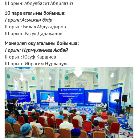
III орын: Абдулбасит Абдилазиз
10 пара аталымы бойынша:
I орын: Асылжан Әмір
II орын: Билал Абдукадиров
III орын: Расул Дадажанов
Мәнерлеп оқу аталымы бойынша:
I орын: Нұрмұхаммед Аюбай
II орын: Юсуф Каршиев
III орын: Ибрагим Нұрланұлы