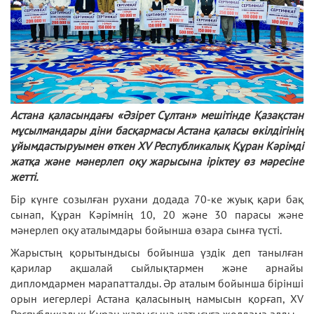
Астана қаласындағы «Әзірет Сұлтан» мешітінде Қазақстан
мұсылмандары діни басқармасы Астана қаласы өкілдігінің
ұйымдастыруымен өткен XV Республикалық Құран Кәрімді
жатқа және мәнерлеп оқу жарысына іріктеу өз мәресіне
жетті.
Бір күнге созылған рухани додада 70-ке жуық қари бақ
сынап, Құран Кәрімнің 10, 20 және 30 парасы және
мәнерлеп оқу аталымдары бойынша өзара сынға түсті.
Жарыстың қорытындысы бойынша үздік деп танылған
қарилар ақшалай сыйлықтармен және арнайы
дипломдармен марапатталды. Әр аталым бойынша бірінші
орын иегерлері Астана қаласының намысын қорғап, XV