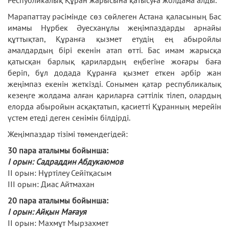
Республикалық Құран жарысына қатысуға жолдама алды.
Марапаттау рәсімінде сөз сөйлеген Астана қаласының Бас
имамы Нұрбек Әуесханұлы жеңімпаздарды арнайы
құттықтап, Құранға қызмет етудің ең абыройлы
амалдардың бірі екенін атап өтті. Бас имам жарысқа
қатысқан барлық қарилардың еңбегіне жоғары баға
беріп, бұл додада Құранға қызмет еткен әрбір жан
жеңімпаз екенін жеткізді. Сонымен қатар республикалық
кезеңге жолдама алған қариларға сәттілік тілеп, олардың
елорда абыройын асқақтатып, қасиетті Құранның мерейін
үстем етеді деген сенімін білдірді.
Жеңімпаздар тізімі төмендегідей:
30 пара аталымы бойынша:
I орын: Садраддин Абдукаюмов
II орын: Нұртілеу Сейітқасым
III орын: Диас Айтмахан
20 пара аталымы бойынша:
I орын: Айқын Мағауя
II орын: Махмұт Мырзахмет