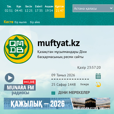
Таң
Күн
Бесін
Екінті
Ақшам
Құптан
02:51
04:45
12:25
17:35
19:54
21:47
Кесте
бір жылға
бір айға
muftyat.kz
Қазақстан мұсылмандары Діни
басқармасының ресми сайты
Қазір
23:57:24
09 Тамыз 2026
25 Сафар 1448
Хижра
ДІНИ МЕРЕКЕЛЕР