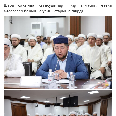
Шара соңында қатысушылар пікір алмасып, өзекті
мәселелер бойынша ұсыныстарын білдірді.