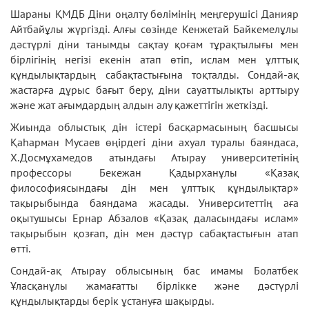
Шараны ҚМДБ Діни оңалту бөлімінің меңгерушісі Данияр
Айтбайұлы жүргізді. Алғы сөзінде Кенжетай Байкемелұлы
дәстүрлі діни танымды сақтау қоғам тұрақтылығы мен
бірлігінің негізі екенін атап өтіп, ислам мен ұлттық
құндылықтардың сабақтастығына тоқталды. Сондай-ақ
жастарға дұрыс бағыт беру, діни сауаттылықты арттыру
және жат ағымдардың алдын алу қажеттігін жеткізді.
Жиында облыстық дін істері басқармасының басшысы
Қаһарман Мусаев өңірдегі діни ахуал туралы баяндаса,
Х.Досмұхамедов атындағы Атырау университетінің
профессоры Бекежан Қадырханұлы «Қазақ
философиясындағы дін мен ұлттық құндылықтар»
тақырыбында баяндама жасады. Университеттің аға
оқытушысы Ернар Абзалов «Қазақ даласындағы ислам»
тақырыбын қозғап, дін мен дәстүр сабақтастығын атап
өтті.
Сондай-ақ Атырау облысының бас имамы Болатбек
Ұласқанұлы жамағатты бірлікке және дәстүрлі
құндылықтарды берік ұстануға шақырды.