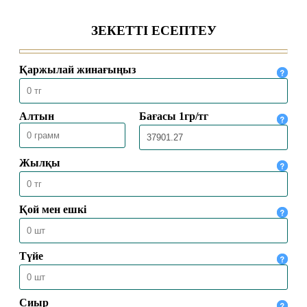
колледжінде қабылдау басталды
04.08.2026
304
Ақтөбеде XV республикалық Құран
жарысына іріктеу сайысы өтті
16.07.2026
736