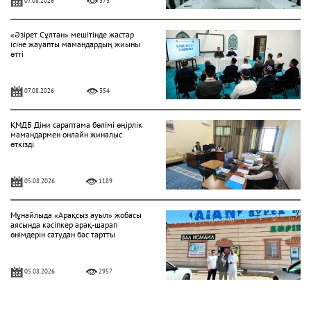
07.08.2026
373
«Әзірет Сұлтан» мешітінде жастар
ісіне жауапты мамандардың жиыны
өтті
07.08.2026
354
ҚМДБ Діни сараптама бөлімі өңірлік
мамандармен онлайн жиналыс
өткізді
05.08.2026
1189
Мұнайлыда «Арақсыз ауыл» жобасы
аясында кәсіпкер арақ-шарап
өнімдерін сатудан бас тартты
05.08.2026
2957
«Һибатулла Тарази» медресе-