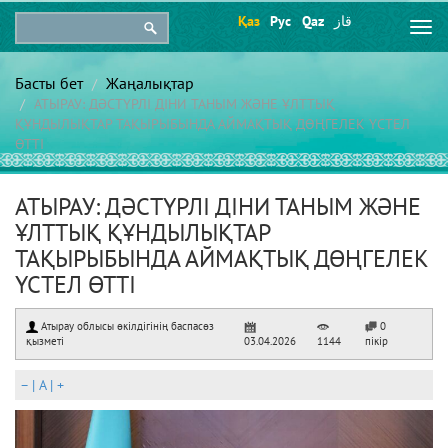
Қаз
Рус
Qaz
قاز
Togg
navi
Басты бет
Жаңалықтар
АТЫРАУ: ДӘСТҮРЛІ ДІНИ ТАНЫМ ЖӘНЕ ҰЛТТЫҚ
ҚҰНДЫЛЫҚТАР ТАҚЫРЫБЫНДА АЙМАҚТЫҚ ДӨҢГЕЛЕК ҮСТЕЛ
ӨТТІ
АТЫРАУ: ДӘСТҮРЛІ ДІНИ ТАНЫМ ЖӘНЕ
ҰЛТТЫҚ ҚҰНДЫЛЫҚТАР
ТАҚЫРЫБЫНДА АЙМАҚТЫҚ ДӨҢГЕЛЕК
ҮСТЕЛ ӨТТІ
Атырау облысы өкілдігінің баспасөз
0
қызметі
03.04.2026
1144
пікір
–
|
A
|
+