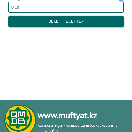
www.muftyat.kz
Қазақстан мұсылмандары Діни басқармасының
ресми сайты