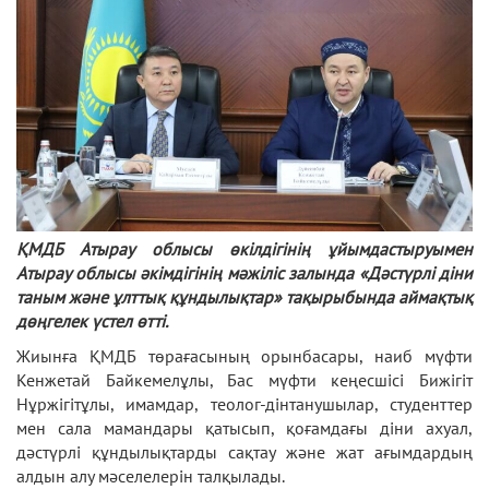
ҚМДБ Атырау облысы өкілдігінің ұйымдастыруымен
Атырау облысы әкімдігінің мәжіліс залында «Дәстүрлі діни
таным және ұлттық құндылықтар» тақырыбында аймақтық
дөңгелек үстел өтті.
Жиынға ҚМДБ төрағасының орынбасары, наиб мүфти
Кенжетай Байкемелұлы, Бас мүфти кеңесшісі Бижігіт
Нұржігітұлы, имамдар, теолог-дінтанушылар, студенттер
мен сала мамандары қатысып, қоғамдағы діни ахуал,
дәстүрлі құндылықтарды сақтау және жат ағымдардың
алдын алу мәселелерін талқылады.