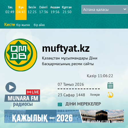
Таң
Күн
Бесін
Екінті
Ақшам
Құптан
02:49
04:43
12:25
17:36
19:56
21:50
Кесте
бір жылға
бір айға
muftyat.kz
Қазақстан мұсылмандары Діни
басқармасының ресми сайты
Қазір
11:06:24
07 Тамыз 2026
23 Сафар 1448
Хижра
ДІНИ МЕРЕКЕЛЕР