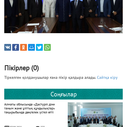
Пікірлер (0)
Тіркелген қолданушылар ғана пікір қалдыра алады.
Сайтқа кіру
Соңғылар
Алматы облысында «Дәстүрлі діни
таным және ұлттық құндылықтар»
тақырыбында дөңгелек үстел өтті