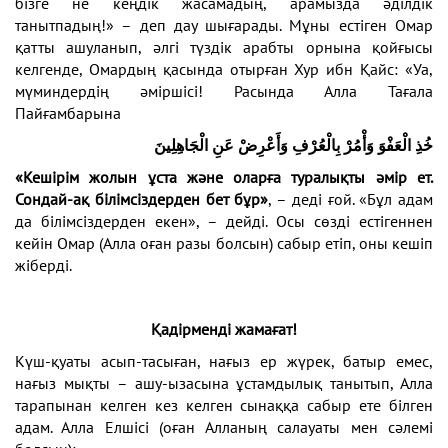
бізге не кеңдік жасамадың, арамызда әділдік
танытпадың!» – деп дау шығарады. Мұны естіген Омар
қатты ашуланып, әлгі түздік арабты орнына қойғысы
келгенде, Омардың қасында отырған Хур ибн Қайс: «Уа,
мүминдердің әміршісі! Расында Алла Тағала
Пайғамбарына
خُذِ
الْعَفْوَ
وَأْمُرْ
بِالْعُرْفِ
وَأَعْرِضْ
عَنِ
الْجَاهِلِينَ
«Кешірім жолын ұста және оларға туралықты әмір ет.
Сондай-ақ білімсіздерден бет бұр»
, – деді ғой. «Бұл адам
да білімсіздерден екен», – дейді. Осы сөзді естігеннен
кейін Омар (Алла оған разы болсын) сабыр етіп, оны кешіп
жіберді.
Қадірменді жамағат!
Күш-қуаты асып-тасыған, нағыз ер жүрек, батыр емес,
нағыз мықты – ашу-ызасына ұстамдылық танытып, Алла
тарапынан келген кез келген сынаққа сабыр ете білген
адам. Алла Елшісі (оған Алланың салауаты мен сәлемі