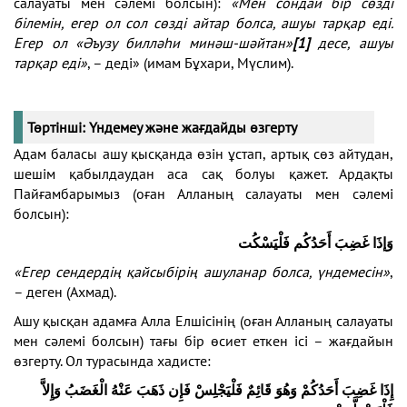
салауаты мен сәлемі болсын):
«Мен сондай бір сөзді
білемін, егер ол сол сөзді айтар болса, ашуы тарқар еді.
Егер ол «Әъузу билләһи минәш-шәйтан»
[1]
десе, ашуы
тарқар еді»
, – деді» (имам Бұхари, Мүслим).
Төртінші: Үндемеу және жағдайды өзгерту
Адам баласы ашу қысқанда өзін ұстап, артық сөз айтудан,
шешім қабылдаудан аса сақ болуы қажет. Ардақты
Пайғамбарымыз (оған Алланың салауаты мен сәлемі
болсын):
وَإذَا غَضِبَ أَحَدُكُم فَلْيَسْكُت
«Егер сендердің қайсыбірің ашуланар болса, үндемесін»
,
– деген (Ахмад).
Ашу қысқан адамға Алла Елшісінің (оған Алланың салауаты
мен сәлемі болсын) тағы бір өсиет еткен ісі – жағдайын
өзгерту. Ол турасында хадисте:
إِذَا غَضِبَ أَحَدُكُمْ وَهُوَ قَائِمٌ فَلْيَجْلِسْ فَإِن ذَهَبَ عَنْهُ الْغَضَبُ وَإِلاَّ