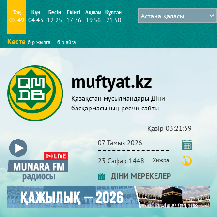
Таң
Күн
Бесін
Екінті
Ақшам
Құптан
02:49
04:43
12:25
17:36
19:56
21:50
Кесте
бір жылға
бір айға
muftyat.kz
Қазақстан мұсылмандары Діни
басқармасының ресми сайты
Қазір
03:21:59
07 Тамыз 2026
23 Сафар 1448
Хижра
ДІНИ МЕРЕКЕЛЕР