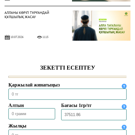
АЛЛАНЫ КӨРІП ТҰРҒАНДАЙ
ҚҰЛШЫЛЫҚ ЖАСАУ
10.07.2026
1115
ЫНСАП ПЕН ШҮКІР – НЫҒМЕТТІ
АРТТЫРАТЫН ҚАСИЕТ
03.07.2026
1019
НЕКЕ – САЛАУАТТЫ ӨМІР ШАРТЫ
26.06.2026
1524