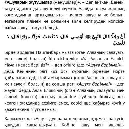
«Ашуларын жұтушылар
(жеңушілер)
»
, – деп айтқан. Демек,
тақуа адамға да ашу келуі мүмкін. Алайда тақуа жанның
өзге адамнан артықшылығы – келген ашуына ие болып,
өзгелерге тілімен не қолымен зиян келтіруден нәпсісін
тыйып, ашуын жұта біледі.
أَنَّ رَجُلًا قَالَ للنَّبِيِّ ﷺ: أَوْصِني، قَالَ: لا تَغْضَبْ، فَرَدَّدَ مِرَارًا قَالَ: لا
تَغْضَبْ
Бірде ардақты Пайғамбарымызға (оған Алланың салауаты
мен сәлемі болсын) бір кісі келіп: «Уа, Алланың Елшісі!
Маған кеңес беріңіз?» – деп өтінгенде:
«Ашуға берілме!»
–
деді. Кейіннен әлгі кісі осы сұрағын бірнеше мәрте
қайталаған еді, Пайғамбарымыз (оған Алланың салауаты
мен сәлемі болсын) да сонша рет:
«Ашуға берілме!»
– деп
жауап берді. Алла Елшісінің (оған Алланың салауаты мен
сәлемі болсын) осынау өсиетіне сүйенер болсақ, кез
келген жағдайда сезімге емес, керісінше сабырға жүгіну
қажет екендігі ұғынамыз.
Халқымыз да «Ашу – дұшпан» деп, оның қармағына түсіп
қалудан сақтандырған. Көбіне ашу мен ақылды