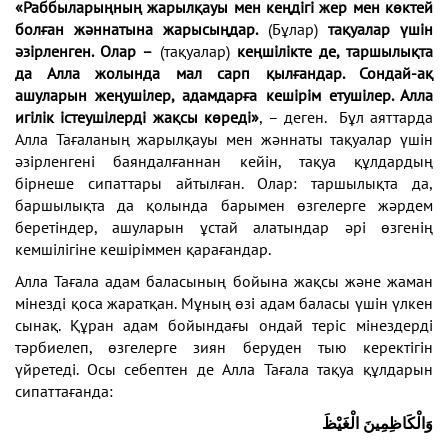
«Раббыларыңның жарылқауы мен кеңдігі жер мен көктей
болған жәннатына жарысыңдар.
(Бұлар)
тақуалар үшін
әзірленген. Олар –
(тақуалар)
кеңшілікте де, таршылықта
да Алла жолында мал сарп қылғандар. Сондай-ақ
ашуларын жеңушілер, адамдарға кешірім етушілер. Алла
игілік істеушілерді жақсы көреді»
, – деген. Бұл аяттарда
Алла Тағаланың жарылқауы мен жәннаты тақуалар үшін
әзірленгені баяндалғаннан кейін, тақуа құлдардың
бірнеше сипаттары айтылған. Олар: таршылықта да,
баршылықта да қолында барымен өзгелерге жәрдем
беретіндер, ашуларын ұстай алатындар әрі өзгенің
кемшілігіне кешіріммен қарағандар.
Алла Тағала адам баласының бойына жақсы және жаман
мінезді қоса жаратқан. Мұның өзі адам баласы үшін үлкен
сынақ. Құран адам бойындағы ондай теріс мінездерді
тәрбиелеп, өзгелерге зиян беруден тыю керектігін
үйретеді. Осы себептен де Алла Тағала тақуа құлдарын
сипаттағанда:
وَالْكَاظِمِينَ الْغَيْظَ