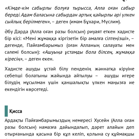
«Кімде-кім сабырлы болуға тырысса, Алла оған сабыр
береді. Адам баласына сабырдан артық қайырлы әрі үлкен
сыйлық берілмеген»
, – деген (имам Бұхари, Мүслим).
Әбу Дарда (Алла оған разы болсын) риуаят еткен хадисте
бір кісі: «Мені жұмаққа кіргізетін бір амалға сілтеңізші», –
дегенде, Пайғамбарымыз (оған Алланың салауаты мен
сәлемі болсын):
«Ашуыңа ұстамды бола білсең, жұмаққа
кіресің»
, – деген екен.
Хадисте ашуды ұстай білу пенденің жәннатқа кіруіне
себепші болатыны жайында айтылуы – ашуды игере
білудің мұсылман үшін қаншалықты үлкен маңызға ие
екендігін көрсетеді.
Қисса
Ардақты Пайғамбарымыздың немересі Хусейн (Алла оған
разы болсын) намазға дайындалып, дәрет алайын деп
отырғанында қасына бір құл келіп, қолына су құймақшы