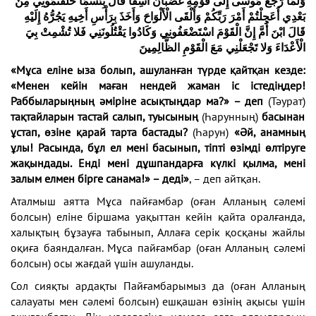
وَلَمَّا
رَجَعَ
مُوسَى
إِلَى
قَوْمِهِ
غَضْبَانَ
أَسِفاً
قَالَ
بِئْسَمَا
خَلَفْتُمُونِي
مِنْ
بَعْدِي
أَعَجِلْتُمْ
أَمْرَ
رَبِّكُمْ
وَأَلْقَى
الْأَلْوَاحَ
وَأَخَذَ
بِرَأْسِ
أَخِيهِ
يَجُرُّهُ
إِلَيْهِ
قَالَ
ابْنَ
أُمَّ
إِنَّ
الْقَوْمَ
اسْتَضْعَفُونِي
وَكَادُوا
يَقْتُلُونَنِي
فَلا
تُشْمِتْ
بِيَ
الْأَعْدَاءَ
وَلا
تَجْعَلْنِي
مَعَ
الْقَوْمِ
الظَّالِمِينَ
«Мұса еліне ыза болып, ашуланған түрде қайтқан кезде:
«Менен кейін маған нендей жаман іс істедіңдер!
Раббыларыңның әміріне асықтыңдар ма?» – деп
(Тәурат)
тақтайларын тастай салып, туысының
(Һарунның)
басынан
ұстап, өзіне қарай тарта бастады?
(Һарун)
«Әй, анамның
ұлы! Расында, бұл ел мені басынып, тіпті өзімді өлтіруге
жақындады. Енді мені дұшпандарға күлкі қылма, мені
залым елмен бірге санама!» – деді»
, – деп айтқан.
Аталмыш аятта Мұса пайғамбар (оған Алланың сәлемі
болсын) еліне біршама уақыттан кейін қайта оралғанда,
халықтың бұзауға табынып, Аллаға серік қосқаны жайлы
оқиға баяндалған. Мұса пайғамбар (оған Алланың сәлемі
болсын) осы жағдай үшін ашуланды.
Сол сияқты ардақты Пайғамбарымыз да (оған Алланың
салауаты мен сәлемі болсын) ешқашан өзінің ақысы үшін