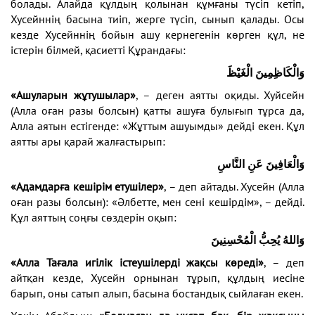
болады. Алайда құлдың қолынан құмғаны түсіп кетіп,
Хусейннің басына тиіп, жерге түсіп, сынып қалады. Осы
кезде Хусейннің бойын ашу кернегенін көрген құл, не
істерін білмей, қасиетті Құрандағы:
وَالْكَاظِمِينَ الْغَيْظَ
«Ашуларын жұтушылар»
, – деген аятты оқиды. Хуйсейн
(Алла оған разы болсын) қатты ашуға булығып тұрса да,
Алла аятын естігенде: «Жұттым ашуымды» дейді екен. Құл
аятты ары қарай жалғастырып:
وَالْعَافِينَ عَنِ النَّاسِ
«Адамдарға кешірім етушілер»
, – деп айтады. Хусейн (Алла
оған разы болсын): «Әлбетте, мен сені кешірдім», – дейді.
Құл аяттың соңғы сөздерін оқып:
وَاللهُ يُحِبُّ الْمُحْسِنِينَ
«Алла Тағала игілік істеушілерді жақсы көреді»
, – деп
айтқан кезде, Хусейн орнынан тұрып, құлдың иесіне
барып, оны сатып алып, басына бостандық сыйлаған екен.