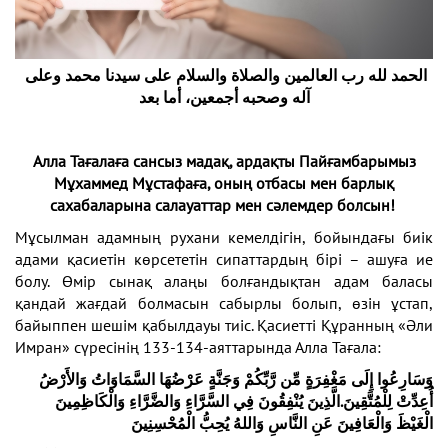
الحمد لله رب العالمين والصلاة والسلام على سيدنا محمد وعلى
آله وصحبه أجمعين، أما بعد
Алла Тағалаға сансыз мадақ, ардақты Пайғамбарымыз
Мұхаммед Мұстафаға, оның отбасы мен барлық
сахабаларына салауаттар мен сәлемдер болсын!
Мұсылман адамның рухани кемелдігін, бойындағы биік
адами қасиетін көрсететін сипаттардың бірі – ашуға ие
болу. Өмір сынақ алаңы болғандықтан адам баласы
қандай жағдай болмасын сабырлы болып, өзін ұстап,
байыппен шешім қабылдауы тиіс. Қасиетті Құранның «Әли
Имран» сүресінің 133-134-аяттарында Алла Тағала:
وَسَارِعُوا إِلَى مَغْفِرَةٍ مِّن رَّبِّكُمْ وَجَنَّةٍ عَرْضُهَا السَّمَاوَاتُ وَالأَرْضُ
أُعِدِّتْ لِلْمُتَّقِينَ.الَّذِينَ يُنْفِقُونَ فِي السَّرَّاءِ وَالضَّرَّاءِ وَالْكَاظِمِينَ
الْغَيْظَ وَالْعَافِينَ عَنِ النَّاسِ وَاللهُ يُحِبُّ الْمُحْسِنِينَ