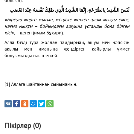
болсын):
لَيْسَ الشَّدِيدُ بِالصُّرَعَةِ، إِنَّمَا الشَّدِيدُ الَّذِي يَمْلِكُ نَفْسَهُ عِنْدَ الغَضَبِ
«Біреуді жерге жығып, жеңіске жеткен адам мықты емес,
нағыз мықты – бойындағы ашуына ұстамды бола білген
кісі»
, – деген (имам Бұхари).
Алла бізді тура жолдан тайдырмай, ашуы мен нәпсісін
ақылы мен иманына жеңдірген қайырлы үммет
болуымызды нәсіп еткей!
[1]
Аллаға шайтаннан сыйынамын.
Пікірлер (0)