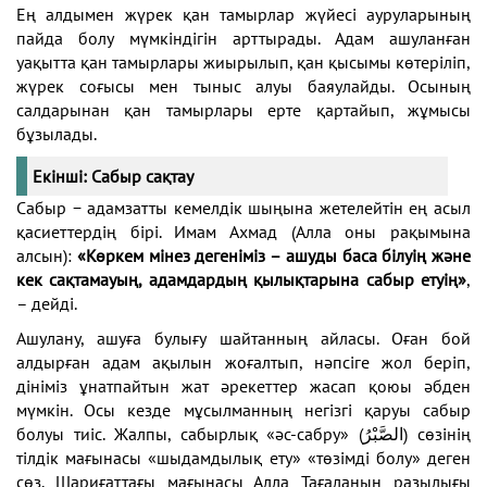
Ең алдымен жүрек қан тамырлар жүйесі ауруларының
пайда болу мүмкіндігін арттырады. Адам ашуланған
уақытта қан тамырлары жиырылып, қан қысымы көтеріліп,
жүрек соғысы мен тыныс алуы баяулайды. Осының
салдарынан қан тамырлары ерте қартайып, жұмысы
бұзылады.
Екінші: Сабыр сақтау
Сабыр − адамзатты кемелдік шыңына жетелейтін ең асыл
қасиеттердің бірі. Имам Ахмад (Алла оны рақымына
алсын):
«Көркем мінез дегеніміз – ашуды баса білуің және
кек сақтамауың, адамдардың қылықтарына сабыр етуің»
,
– дейді.
Ашулану, ашуға булығу шайтанның айласы. Оған бой
алдырған адам ақылын жоғалтып, нәпсіге жол беріп,
дініміз ұнатпайтын жат әрекеттер жасап қоюы әбден
мүмкін. Осы кезде мұсылманның негізгі қаруы сабыр
болуы тиіс. Жалпы, сабырлық «әс-сабру» (الصَّبْرُ) сөзінің
тілдік мағынасы «шыдамдылық ету» «төзімді болу» деген
сөз. Шариғаттағы мағынасы Алла Тағаланың разылығы