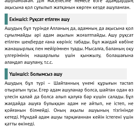
ашуланбаған. Дін мәселесіне немесе өзге адамдардың
ақысына қол сұғылып жатқанын көрген кезде ашуланған.
Екіншісі: Рұқсат етілген ашу
Ашудың бұл түрінде Алланың да, адамның да ақысына қол
сұғылмайды әрі адам ақылын жоғалтпайды. Ашу рұқсат
етілген шеңберде ғана көрініс табады. Бұл жағдай көбіне
жанашырлық пен мейірімнен туады. Мысалға, баланың оқу
үлгерімінің нашарлығы үшін қынжылу, болашағына
алаңдап ашулану, т.с.с.
Үшіншісі: Болымсыз ашу
Ашудың бұл түрі – Шайтанның үнемі құрығын тастап
отыратын тұсы. Егер адам ашуланар болса, шайтан одан өз
үлесін қалай да болса алып қалуға бар күшін салады. Бұл
жағдайда ашуға булыққан адам не айтып, не істеп, не
қойғанын білмейді. Оның ақылы ашуының тізгінінде
кетеді. Мұндай адам ашуы тарқағаннан кейін істегені үшін
қатты өкінеді.