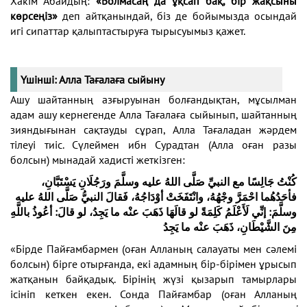
Хакім Абайдың:
«Болмасаң да ұқсап бақ, бір жақсыны
көрсеңіз»
деп айтқанындай, біз де бойымызда осындай
игі сипаттар қалыптастыруға тырысуымыз қажет.
Үшінші: Алла Тағалаға сыйыну
Ашу шайтанның азғыруынан болғандықтан, мұсылман
адам ашу кернегенде Алла Тағалаға сыйынып, шайтанның
зияндығынан сақтауды сұрап, Алла Тағаладан жәрдем
тілеуі тиіс. Сүлеймен ибн Сурадтан (Алла оған разы
болсын) мынадай хадисті жеткізген:
كُنْتُ جَالِسًا مع النبيِّ صَلَّى اللهُ عليه وسلَّمَ ورَجُلَانِ يَسْتَبَّانِ،
فأحَدُهُما احْمَرَّ وجْهُهُ، وانْتَفَخَتْ أوْدَاجُهُ، فَقالَ النبيُّ صَلَّى اللهُ عليه
وسلَّمَ: إنِّي لَأَعْلَمُ كَلِمَةً لو قالَهَا ذَهَبَ عنْه ما يَجِدُ، لو قالَ: أعُوذُ باللَّهِ
مِنَ الشَّيْطَانِ، ذَهَبَ عنْه ما يَجِدُ
«Бірде Пайғамбармен (оған Алланың салауаты мен сәлемі
болсын) бірге отырғанда, екі адамның бір-бірімен ұрысып
жатқанын байқадық. Бірінің жүзі қызарып тамырлары
ісініп кеткен екен. Сонда Пайғамбар (оған Алланың