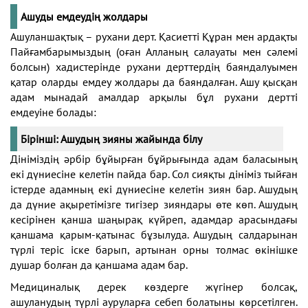
Ашуды емдеудің жолдары
Ашуланшақтық – рухани дерт. Қасиетті Құран мен ардақты
Пайғамбарымыздың (оған Алланың салауаты мен сәлемі
болсын) хадистерінде рухани дерттердің баяндалуымен
қатар оларды емдеу жолдары да баяндалған. Ашу қысқан
адам мынадай амалдар арқылы бұл рухани дертті
емдеуіне болады:
Бірінші: Ашудың зияны жайында білу
Дініміздің әрбір бұйырған бұйрығында адам баласының
екі дүниесіне келетін пайда бар. Сол сияқты дініміз тыйған
істерде адамның екі дүниесіне келетін зиян бар. Ашудың
да дүние ақыретімізге тигізер зияндары өте көп. Ашудың
кесірінен қанша шаңырақ күйреп, адамдар арасындағы
қаншама қарым-қатынас бұзылуда. Ашудың салдарынан
түрлі теріс іске барып, артынан орны толмас өкінішке
душар болған да қаншама адам бар.
Медициналық дерек көздерге жүгінер болсақ,
ашуланудың түрлі ауруларға себеп болатыны көрсетілген.