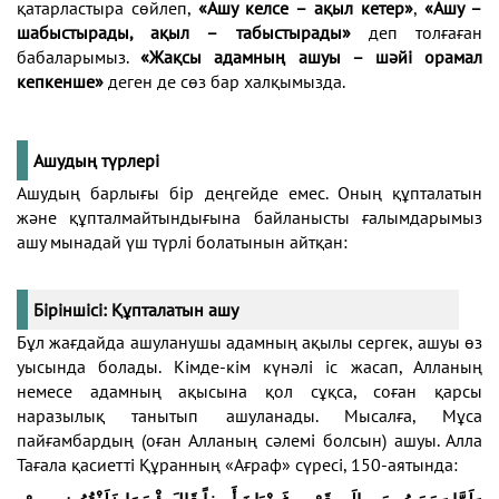
қатарластыра сөйлеп,
«Ашу келсе – ақыл кетер»
,
«Ашу –
шабыстырады, ақыл – табыстырады»
деп толғаған
бабаларымыз.
«Жақсы адамның ашуы – шәйі орамал
кепкенше»
деген де сөз бар халқымызда.
Ашудың түрлері
Ашудың барлығы бір деңгейде емес. Оның құпталатын
және құпталмайтындығына байланысты ғалымдарымыз
ашу мынадай үш түрлі болатынын айтқан:
Біріншісі: Құпталатын ашу
Бұл жағдайда ашуланушы адамның ақылы сергек, ашуы өз
уысында болады. Кімде-кім күнәлі іс жасап, Алланың
немесе адамның ақысына қол сұқса, соған қарсы
наразылық танытып ашуланады. Мысалға, Мұса
пайғамбардың (оған Алланың сәлемі болсын) ашуы. Алла
Тағала қасиетті Құранның «Ағраф» сүресі, 150-аятында: