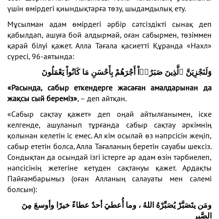
үшін өмірдегі қиындықтарға төзу, шыдамдылық ету.
Мұсылман адам өмірдегі әрбір сәтсіздікті сынақ деп
қабылдап, ашуға бой алдырмай, оған сабырмен, төзіммен
қарай білуі қажет. Алла Тағала қасиетті Құранда «Нахл»
сүресі, 96-аятында:
وَلَنَجْزِيَنَّ ٱلَّذِينَ صَبَرُوۤاْ أَجْرَهُمْ بِأَحْسَنِ مَا كَانُواْ يَعْمَلُونَ
«Расында, сабыр еткендерге жасаған амалдарынан да
жақсы сый береміз»
, – деп айтқан.
«Сабыр сақтау қажет» деп оңай айтылғанымен, іске
келгенде, ашуланып тұрғанда сабыр сақтау әркімнің
қолынан келетін іс емес. Ал кім осылай өз нәпрсісін жеңіп,
сабыр ететін болса, Алла Тағаланың беретін сауабы шексіз.
Сондықтан да осындай ізгі істерге әр адам өзін тәрбиелеп,
нәпсісінің жетегіне кетуден сақтануы қажет. Ардақты
Пайғамбарымыз (оған Алланың салауаты мен сәлемі
болсын):
ومَن يتَصَبَّرْ يُصَبِّرْهُ اللهُ ، وما أُعطيَ أحدٌ عطاءً خيرًا وأوسعَ مِنَ
الصَّبرِ