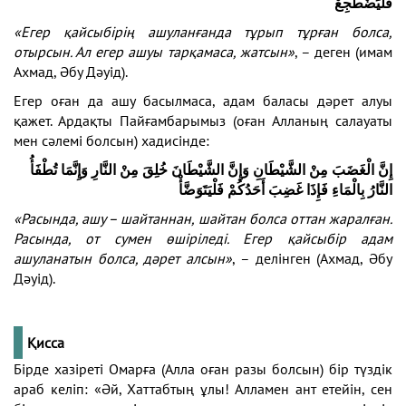
فَلْيَضْطَّجِعْ
«Егер қайсыбірің ашуланғанда тұрып тұрған болса,
отырсын. Ал егер ашуы тарқамаса, жатсын»
, – деген (имам
Ахмад, Әбу Дәуід).
Егер оған да ашу басылмаса, адам баласы дәрет алуы
қажет. Ардақты Пайғамбарымыз (оған Алланың салауаты
мен сәлемі болсын) хадисінде:
إِنَّ الْغَضَبَ مِنْ الشَّيْطَانِ وَإِنَّ الشَّيْطَانَ خُلِقَ مِنْ النَّارِ وَإِنَّمَا تُطْفَأُ
النَّارُ بِالْمَاءِ فَإِذَا غَضِبَ أَحَدُكُمْ فَلْيَتَوَضَّأْ
«Расында, ашу – шайтаннан, шайтан болса оттан жаралған.
Расында, от сумен өшіріледі. Егер қайсыбір адам
ашуланатын болса, дәрет алсын»
, – делінген (Ахмад, Әбу
Дәуід).
Қисса
Бірде хазіреті Омарға (Алла оған разы болсын) бір түздік
араб келіп: «Әй, Хаттабтың ұлы! Алламен ант етейін, сен