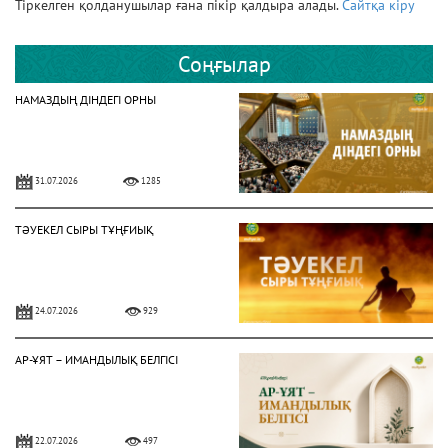
Тіркелген қолданушылар ғана пікір қалдыра алады.
Сайтқа кіру
Соңғылар
НАМАЗДЫҢ ДІНДЕГІ ОРНЫ
31.07.2026
1285
ТӘУЕКЕЛ СЫРЫ ТҰҢҒИЫҚ
24.07.2026
929
АР-ҰЯТ – ИМАНДЫЛЫҚ БЕЛГІСІ
22.07.2026
497