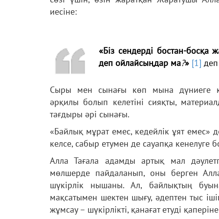
иесіне:
«Біз сендерді бостан-босқа ж
деп ойлайсыңдар ма
?
»
[1]
деп 
Сыры мен сынағы көп мына дүниеге к
әрқилы болып келетіні сияқты, матери
тағдыры әрі сынағы.
«Байлық мұрат емес, кедейлік ұят емес» д
келсе, сабыр етумен де сауапқа кенелуге б
Алла Тағала адамды артық мал дәулетп
мөлшерде пайдаланып, оны берген Алл
шүкірлік нышаны. Ал, байлықтың буын
мақсатымен шектен шығу, әдептен тыс ішіп
жұмсау – шүкірлікті, қанағат етуді қапері