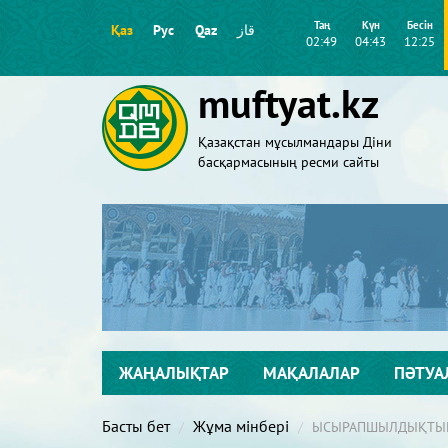
Таң
Күн
Бесін
Қаз
Рус
Qaz
قاز
02:49
04:43
12:25
muftyat.kz
Қазақстан мұсылмандары Діни
басқармасының ресми сайты
ЖАҢАЛЫҚТАР
МАҚАЛАЛАР
ПӘТУА
Басты бет
Жұма мінбері
ЫСЫРАПШЫЛДЫҚТЫҢ