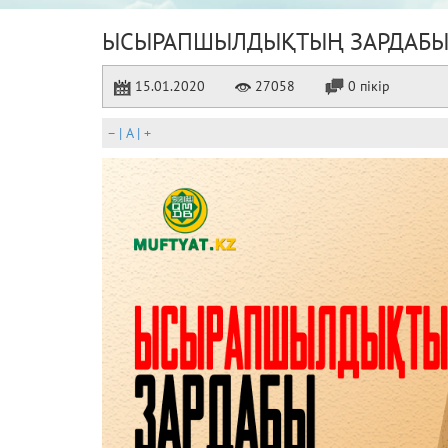
ЫСЫРАПШЫЛДЫҚТЫҢ ЗАРДАБ
15.01.2020
27058
0 пікір
–
|
A
|
+