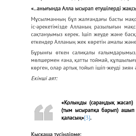
«..анығында Алла ысырап етушілерді жақс
Мұсылманның бұл жалғандағы басты мақс
іс-әрекетімізде Алланың разылығын мақс
сақтануымыз керек. Ішіп жеуде және бас
еткендер Алланың жек көретін амалы және
Бұрынғы өткен салиқалы ғалымдарымыз
мөлшермен ғана, қатты тоймай, құлшылығ
көрген, олар артық тойып ішіп-жеуді зиян 
Екінші аят:
«Қолыңды (сараңдық жасап)
(тым ысырапқа барып) ашып 
қаласың»
[3]
.
Қысқаша түсіндірме: