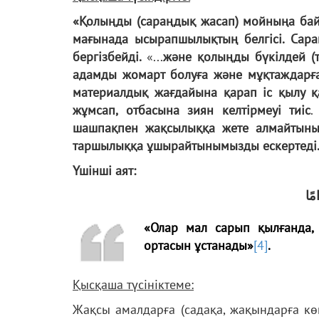
«Қолыңды (сараңдық жасап) мойныңа бай
мағынада ысырапшылықтың белгісі. Сар
бергізбейді.
«...
және қолыңды бүкілдей (
адамды жомарт болуға және мұқтаждарға
материалдық жағдайына қарап іс қылу қа
жұмсап, отбасына зиян келтірмеуі тиіс
.
шашпақпен жақсылыққа жете алмайтынымы
таршылыққа ұшырайтынымызды ескертеді
Үшінші аят:
امًا
«Олар мал сарып қылғанда, 
ортасын ұстанады»
[4]
.
Қысқаша түсініктеме:
Жақсы амалдарға (садақа, жақындарға көме