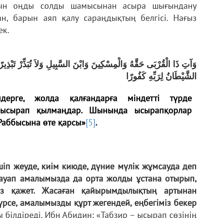
тын оңды солды шамысынан асыра шығындану
н, барын аяп қалу сараңдықтың белгісі. Нағыз
ек.
وَآتِ ذَا الْقُرْبَى حَقَّهُ وَالْمِسْكِينَ وَابْنَ السَّبِيلِ وَلاَ تُبَذِّرْ تَبْذِيرً
الشَّيْطَانُ لِرَبِّهِ كَفُورًا
ндерге, жолда қалғандарға міндетті түрде
 ысырап қылмаңдар. Шынында ысырапқорлар
 Раббысына өте қарсы»
[5]
.
шіп жеуде, киім киюде, дүние мүлік жұмсауда деп
сауап амалымызда да орта жолды ұстана отырып,
із қажет. Жасаған қайырымдылықтың артынан
үрсе, амалымызды құрт жегендей, еңбегіміз бекер
 білдіреді. Ибн Абидин: «Табзир – ысырап сөзінің