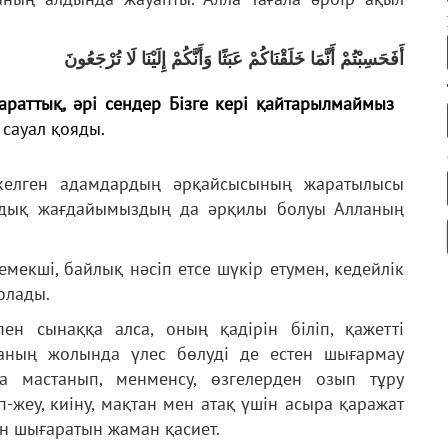
أَفَحَسِبْتُمْ أَنَّمَا خَلَقْنَاكُمْ عَبَثًا وَأَنَّكُمْ إِلَيْنَا لَا تُرْجَعُونَ
араттық, әрі сендер Бізге кері қайтарылмаймыз
сауал қояды.
елген адамдардың әрқайсысының жаратылысы
алдық жағдайымыздың да әрқилы болуы Алланың
емекші, байлық нәсіп етсе шүкір етумен, кедейлік
олады.
ен сынаққа алса, оның қадірін біліп, қажетті
аның жолында үлес бөлуді де естен шығармау
а мастанып, менменсу, өзгелерден озып тұру
-жеу, киіну, мақтан мен атақ үшін асыра қаражат
нен шығаратын жаман қасиет.