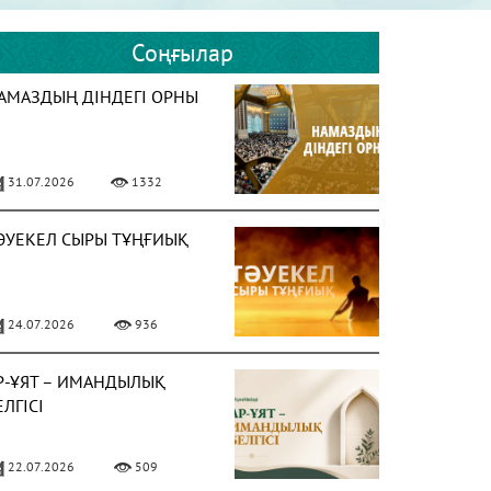
Соңғылар
АМАЗДЫҢ ДІНДЕГІ ОРНЫ
31.07.2026
1332
ӘУЕКЕЛ СЫРЫ ТҰҢҒИЫҚ
24.07.2026
936
Р-ҰЯТ – ИМАНДЫЛЫҚ
ЕЛГІСІ
22.07.2026
509