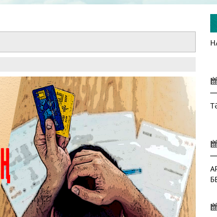
Ы
Н
Т
А
Б