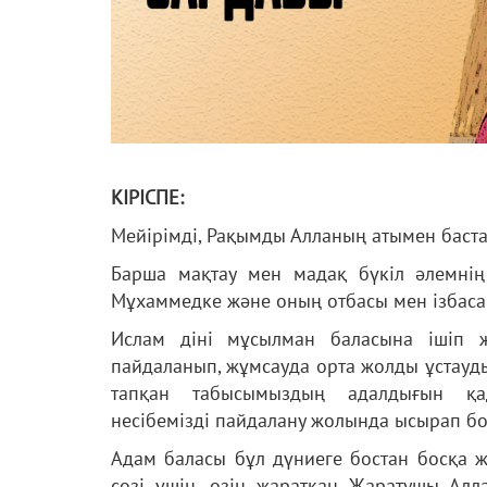
КІРІСПЕ:
Мейірімді, Рақымды Алланың атымен баст
Барша мақтау мен мадақ бүкіл әлемні
Мұхаммедке және оның отбасы мен ізбаса
Ислам діні мұсылман баласына ішіп 
пайдаланып, жұмсауда орта жолды ұстауды 
тапқан табысымыздың адалдығын қадағ
несібемізді пайдалану жолында ысырап бо
Адам баласы бұл дүниеге бостан босқа жа
сөзі үшін, өзін жаратқан Жаратушы Алл