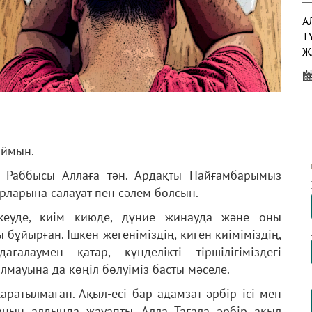
А
Т
Ж
Ы
Н
Қ
аймын.
ң Раббысы Аллаға тән. Ардақты Пайғамбарымыз
рларына салауат пен сәлем болсын.
Н
жеуде, киім киюде, дүние жинауда және оны
Ш
бұйырған. Ішкен-жегеніміздің, киген киіміміздің,
алаумен қатар, күнделікті тіршілігіміздегі
лмауына да көңіл бөлуіміз басты мәселе.
ратылмаған. Ақыл-есі бар адамзат әрбір ісі мен
аның алдында жауапты. Алла Тағала әрбір ақыл