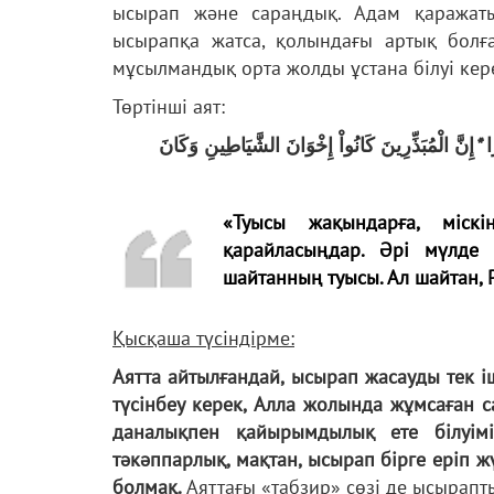
ысырап және сараңдық. Адам қаража
ысырапқа жатса, қолындағы артық болға
мұсылмандық орта жолды ұстана білуі кер
Төртінші аят:
إِنَّ الْمُبَذِّرِينَ كَانُواْ إِخْوَانَ الشَّيَاطِينِ وَكَانَ
*
ا
«Туысы жақындарға, міскі
қарайласыңдар. Әрі мүлде
шайтанның туысы. Ал шайтан,
Қысқаша түсіндірме:
Аятта айтылғандай, ысырап жасауды тек і
түсінбеу керек, Алла жолында жұмсаған 
даналықпен қайырымдылық ете білуім
тәкәппарлық, мақтан, ысырап бірге еріп ж
болмақ.
Аяттағы «табзир» сөзі де ысырапты