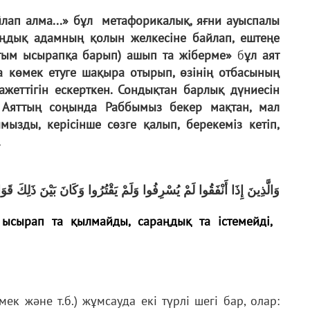
лап алма...» бұл метафорикалық, яғни ауыспалы
аңдық адамның қолын желкесіне байлап, ештеңе
тым ысырапқа барып) ашып та жіберме»
б
ұл аят
 көмек етуге шақыра отырып, өзінің отбасының
жеттігін ескерткен. Сондықтан барлық дүниесін
Аяттың соңында Раббымыз бекер мақтан, мал
зды, керісінше сөзге қалып, берекеміз кетіп,
.
وَالَّذِينَ إِذَا أَنْفَقُوا لَمْ يُسْرِفُوا وَلَمْ يَقْتُرُوا وَكَانَ بَيْنَ ذَلِكَ قَوَ
ысырап та қылмайды, сараңдық та істемейді,
к және т.б.) жұмсауда екі түрлі шегі бар, олар: