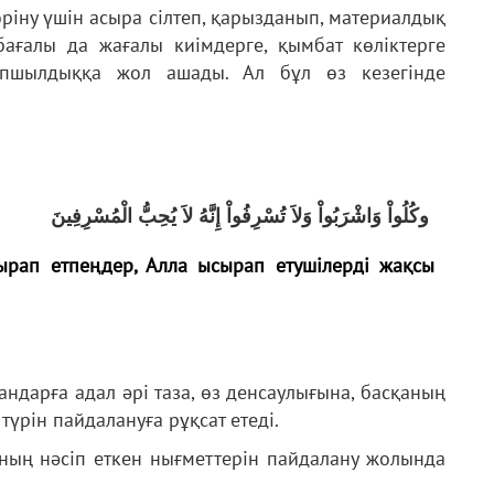
ріну үшін асыра сілтеп, қарызданып, материалдық
бағалы да жағалы киімдерге, қымбат көліктерге
апшылдыққа жол ашады. Ал бұл өз кезегінде
وكُلُواْ وَاشْرَبُواْ وَلاَ تُسْرِفُواْ إِنَّهُ لاَ يُحِبُّ الْمُسْرِفِينَ
сырап етпеңдер, Алла ысырап етушілерді жақсы
андарға адал әрі таза, өз денсаулығына, басқаның
түрін пайдалануға рұқсат етеді.
ның нәсіп еткен нығметтерін пайдалану жолында