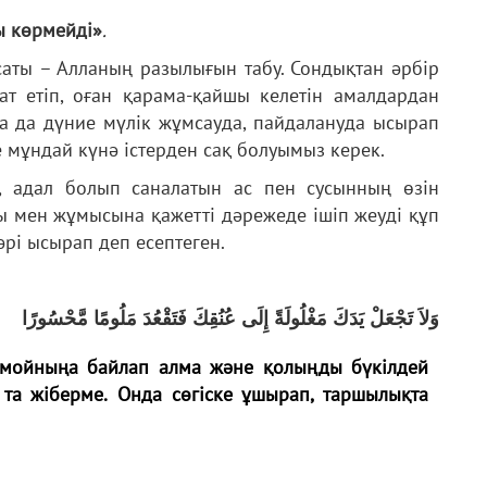
ы көрмейді»
.
аты – Алланың разылығын табу. Сондықтан әрбір
ат етіп, оған қарама-қайшы келетін амалдардан
қа да дүние мүлік жұмсауда, пайдалануда ысырап
 мұндай күнә істерден сақ болуымыз керек.
, адал болып саналатын ас пен сусынның өзін
ы мен жұмысына қажетті дәрежеде ішіп жеуді құп
әрі ысырап деп есептеген.
وَلاَ تَجْعَلْ يَدَكَ مَغْلُولَةً إِلَى عُنُقِكَ فَتَقْعُدَ مَلُومًا مَّحْسُورًا
 мойныңа байлап алма және қолыңды бүкілдей
та жіберме.
Онда сөгіске ұшырап, таршылықта