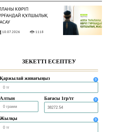
ЛЛАНЫ КӨРІП
ҰРҒАНДАЙ ҚҰЛШЫЛЫҚ
АСАУ
10.07.2026
1118
НСАП ПЕН ШҮКІР –
ЫҒМЕТТІ АРТТЫРАТЫН
АСИЕТ
03.07.2026
1023
ЕКЕ – САЛАУАТТЫ ӨМІР
АРТЫ
26.06.2026
1532