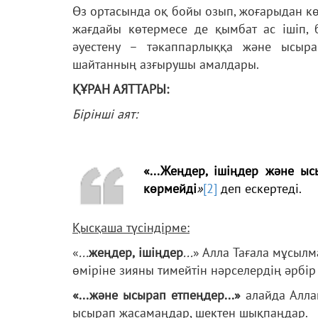
Өз ортасында оқ бойы озып, жоғарыдан кө
жағдайы көтермесе де қымбат ас ішіп, 
әуестену – тәкаппарлыққа және ысыр
шайтанның азғырушы амалдары.
ҚҰРАН АЯТТАРЫ:
Бірінші аят:
«...Жеңдер, ішіңдер және ы
көрмейді
»
[2]
деп ескертеді.
Қысқаша түсіндірме:
«
...
жеңдер, ішіңдер
...
» Алла Тағала мұсылм
өміріне зияны тимейтін нәрселердің әрбір 
«...және ысырап етпеңдер...»
алайда Алла
ысырап жасамаңдар, шектен шықпаңдар.