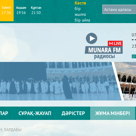
Кесте
Екінті
Ақшам
Құптан
бір
17:36
19:56
21:50
жылға
бір айға
0
2
ЛАР
СҰРАҚ-ЖАУАП
ДӘРІСТЕР
ЖҰМА МІНБЕРІ
 ЗАРДАБЫ