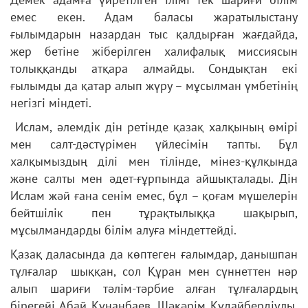
емес екен. Адам баласы жаратылыстану
ғылымдарын назардан тыс қалдырған жағдайда,
жер бетіне жіберілген халифалық миссиясын
толыққанды атқара алмайды. Сондықтан екі
ғылымды да қатар алып жүру – мұсылман үмбетінің
негізгі міндеті.
Ислам, әлемдік дін ретінде қазақ халқының өмірі
мен салт-дәстүрімен үйлесімін тапты. Бұл
халқымыздың ділі мен тілінде, мінез-құлқында
және салты мен әдет-ғұрпында айшықталады. Дін
Ислам жәй ғана сенім емес, бұл – қоғам мүшелерін
бейтшілік пен тұрақтылыққа шақырып,
мұсылмандарды білім алуға міндеттейді.
Қазақ даласында да көптеген ғалымдар, данышпан
тұлғалар шыққан, сол Құран мен сүннеттен нәр
алып шариғи тәлім-тәрбие алған тұлғалардың
бірегейі Абай Құнанбаев, Шәкәрім Құдайбердіұлы,