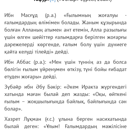
Ибн Масғұд (р.а.) «Ғылымның жоғалуы -
ғалымдардың өлімімен болады. Жаным құзырында
болған Алланың атымен ант етемін, Алла разылығы
үшін өлген шейіттер ғалымдарға берілген жоғарғы
дәрежелерді көргенде, ғалым болу үшін дүниеге
қайта келуді тілейді» дейді.
Ибн Аббас (р.а.): «Мен үшін түннің аз да болса
бөлігін ғылым үйренумен өткізу, түні бойы ғибадат
етуден жоғары» дейді.
Зүбәйр ибн Әбу Бәкір: «Әкем Иракта жүргендегі
хатында маған былай деп жазды: «Оқы, өйткені
ғылым – жоқшылығыңда байлық, байлығыңда сән
болар».
Хазрет Лұқман (ғ.с.) ұлына берген насихатында
былай деген: «Ұлым! Ғалымдардың мәжілісіне