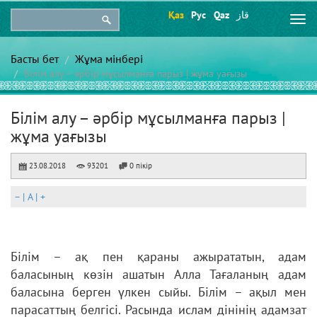
Қаз
Рус
Qaz
قاز
Togg
navi
Басты бет
Жұма мінбері
Білім алу – әрбір мұсылманға парыз | жұма уағызы
Білім алу – әрбір мұсылманға парыз |
жұма уағызы
23.08.2018
93201
0 пікір
–
|
A
|
+
Білім – ақ пен қараны ажырататын, адам
баласының көзін ашатын Алла Тағаланың адам
баласына берген үлкен сыйы. Білім – ақыл мен
парасаттың белгісі. Расында ислам дінінің адамзат