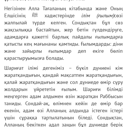
Негізінен Алла Тағаланың кітабында және Оның
Елшісінің ﷺ хадистерінде
ілім (ғылым)
сөзі
жалпылай түрде келген. Сондықтан бұл сөз
жақсылыққа бастайтын, жер бетін гүлдендіруге,
адамдарға қажетті барлық пайдалы ғылымдарға
қатысты кең мағынаны қамтиды. Ғылымдарды: діни
және зайырлы ғылымдар деп екіге бөліп
қарастыруымызға болады.
Шариғат ілімі дегеніміз – бүкіл дүниені кім
жаратқандығын, қандай мақсатпен жаратқандығын,
қалай жаратқандығын және сол дүниеде өмір сүру
жолдарын үйрететін ғылым. Шариғи білімді
меңгерген адам алдымен өзін жаратқан Раббысын
таниды. Сондай-ақ, өлімнен кейін де өмір бар
екенін, адам өзі Алланың алдында істеген істері
үшін сұраққа тартылатынын біледі. Сондықтан,
Алланың бекіткен адал заңын бұл дүниеде берік