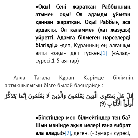
«Оқы! Сені жаратқан Раббыңның
атымен оқы! Ол адамды ұйыған
қаннан жаратқан. Оқы! Раббың аса
ардақты. Ол қаламмен (хат жазуды)
үйретті. Адамға білмеген нәрселерді
білгізді,» -
деп, Құранның ең алғашқы
аяты «оқы» деп түскен
.
[1]
(«Алақ»
сүресі,1-5 аяттар)
Алла Тағала Құран Кәрімде білімнің
артықшылығын бізге былай баяндайды:
قُلْ هَلْ يَسْتَوِي الَّذِينَ يَعْلَمُونَ وَالَّذِينَ لَا يَعْلَمُونَ إِنَّمَا يَتَذَكَّرُ
أُولُواْ الْأَلْبَابِ (9)
«Білетіндер мен білмейтіндер тең ба?
Шын мәнінде ақыл иелері ғана ғибрат
ала алады!»
[2]
,
деген. («Зумар» сүресі,