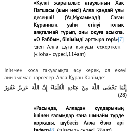
«Күллі жаратылыс атаулының Хақ
Патшасы (шын иесі) Алла қандай ұлы
десеңші! (Уа,Мұхаммад!) Саған
Құранның уаһи етілуі толық
аяқталмай тұрып, оны оқуға асықпа.
«О Раббым, білімімді арттыра гөр!»
[7]
-
деп Алла дұға қылуды ескерткен.
(«Тоһа» сүресі,114аят)
Іліммен қоса тақуалықта өсу керек, ол екеуі
айырылмас нәрселер. Алла Құран Кәрімде:
إِنَّمَا يَخْشَى اللَّهَ مِنْ عِبَادِهِ الْعُلَمَاءُ إِنَّ اللَّهَ عَزِيزٌ غَفُورٌ
(28)
«Расында, Алладан құлдарының
ішінен ғалымдар ғана шынайы түрде
қорқады, шүбәсіз Алла Әзиз әрі
Ғафур»
[8]
(«Фатыр» сүресі, 28аят)