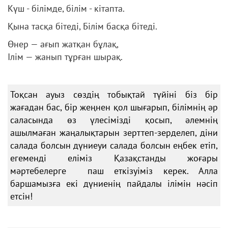
Күш - білімде, білім - кітапта.
Қына тасқа бітеді, Білім басқа бітеді.
Өнер — ағып жатқан бұлақ,
Ілім — жанып тұрған шырақ.
Тоқсан ауыз сөздің тобықтай түйіні біз бір
жағадан бас, бір жеңнен қол шығарып, білімнің әр
саласында өз үлесімізді қосып, әлемнің
ашылмаған жаңалықтарын зерттеп-зерделеп, діни
салада болсын дүниеуи салада болсын еңбек етіп,
егеменді еліміз Қазақстанды жоғары
мәртебелерге паш еткізуіміз керек. Алла
баршамызға екі дүниенің пайдалы ілімін нәсіп
етсін!