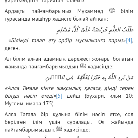
үйреткендігін тарихтан білеміз.
Ардақты пайғамбарымыз Мұхаммед ﷺ білім
турасында машһур хадисте былай айтқан:
طَلَبُ العِلْمِ فَرِيْضَةٌ عَلَىْ كُلِّ مُسْلِمٍ
«Білімді талап ету әрбір мұсылманға парыз
»
[4]
,
деген.
Ал білім алған адамның дәрежесі жоғары болатын
жайында пайғамбарымыздың ﷺ хадисінде:
مَنْ يُرِدِ اللّٰهُ بِهِ خَيْرًا يُفَقِّهْهُ فِي الدّ۪ينِ
«Алла Тағала кімге жақсылық қаласа, дінді терең
білуді нәсіп етеді»
[5]
дейді (Бұхари, ильм 10;
Муслим, имара 175).
Алла Тағала бір құлына білім нәсіп етсе, сол
берілген ілім үшін сұралады. Ол жайында
пайғамбарымыздың ﷺ хадисінде: