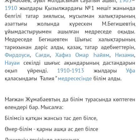
Жұмабаев, ауыл молдасынан сауатын ашып,
1905
–
1910
жылдары Қызылжардағы №1 мешіт жанында
белгілі татар зиялысы, мұсылман халықтарының
азаттығы жолында күрескен М.Бегишевтің
ұйымдастыруымен ашылған медреседе оқыды.
Медреседе Бегишевтен Шығыс халықтарының
тарихынан дәріс алды, қазақ, татар әдебиеттерін,
Фирдоуси
,
Сағди
,
Хафиз
Омар Һайям
,
Низами
,
Науаи
секілді шығыс ақындарының дастандарын
оқып үйренді.
1910
-
1913
жылдары
Уфа
қаласындағы
“
Ғалия
”
медресесінде
білім алды.
Мағжан Жұмабаевтың да білім турасында көптеген
өлеңдері бар. Мысалға:
Білімсіз қатқан жансыз тас деп білсе,
Өнер-білім - қарны ашқа ас деп білсе
Дүниенің теңізінде адасқанға