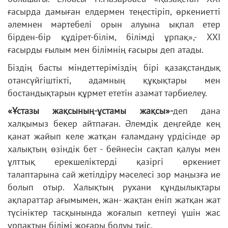
ғасырда дамыған елдермен теңестіріп, өркениетті
әлемнен мәртебелі орын алуына ықпал етер
бірден-бір құдірет-білім, білімді ұрпақ»,- ХХІ
ғасырды ғылым мен білімнің ғасыры деп атады.
Біздің басты міндеттеріміздің бірі қазақстандық
отансүйгіштікті, адамның құқықтары мен
бостандықтарын құрмет ететін азамат тәрбиелеу.
«Ұстазы жақсының-ұстамы жақсы»-
деп дана
халқымыз бекер айтпаған. Әлемдік деңгейде кең
қанат жайып келе жатқан ғаламдану үрдісінде әр
халықтың өзіндік бет - бейнесін сақтап қалуы мен
ұлттық ерекшеліктерді қазіргі өркениет
талаптарына сай жетілдіру мәселесі зор маңызға ие
болып отыр. Халықтың рухани құндылықтары
ақпараттар ағымымен, жан- жақтан еніп жатқан жат
түсініктер тасқынында жоғалып кетпеуі үшін жас
ұрпақтың білімі жоғары болуы тиіс.