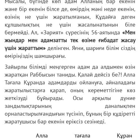
Мысалы, бүгінде көп адам Алланың бар екенін
және бір екенін білсе де, өмірдің мәні неде екенін,
өзінің не үшін жаратылғанын, Құдайға деген
құлшылықтың не үшін жасалынатынын біле
бермейді. Ал, «Зәрият» сүресінің 56-аятында
«Мен
жындар мен адамзатты тек өзіме ғибадат жасау
үшін жараттым»
делінген. Яғни, шариғи білім сіздің
өміріңіздің шамшырағы.
Зайырлы білімді меңгерген адам да алдымен өзін
жаратқан Раббысын таниды. Қалай дейсіз бе?! Алла
Тағала Құранда адамдарды ойлануға, айналадағы
жаратылыстарға қарап, оның кереметтігіне көз
жеткізуді бұйырады. Осы арқылы дүние
заңдылықтарының даналықпен
орналастырылғандығын түсініп, бұның бір құдіретті
жаратушысы бар екенін еріксіз сезінеді.
Алла тағала Құран