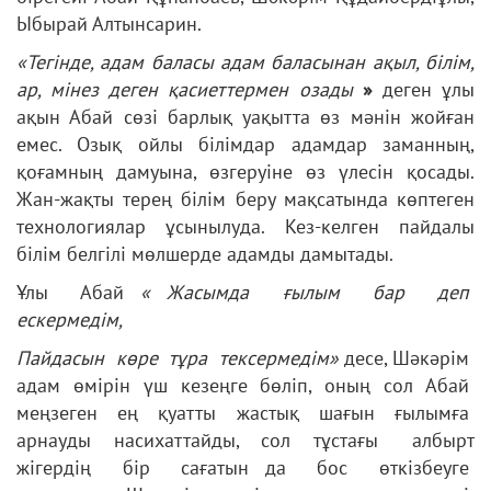
Ыбырай Алтынсарин.
«Тегінде, адам баласы адам баласынан ақыл, білім,
ар, мінез деген қасиеттермен озады
»
деген ұлы
ақын Абай сөзі барлық уақытта өз мәнін жойған
емес. Озық ойлы білімдар адамдар заманның,
қоғамның дамуына, өзгеруіне өз үлесін қосады.
Жан-жақты терең білім беру мақсатында көптеген
технологиялар ұсынылуда. Кез-келген пайдалы
білім белгілі мөлшерде адамды дамытады.
Ұлы Абай
« Жасымда ғылым бар деп
ескермедім,
Пайдасын көре тұра тексермедім»
десе, Шәкәрім
адам өмірін үш кезеңге бөліп, оның сол Абай
меңзеген ең қуатты жастық шағын ғылымға
арнауды насихаттайды, сол тұстағы албырт
жігердің бір сағатын да бос өткізбеуге