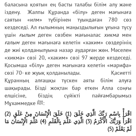
баласына қоятын ең басты талабы білім алу және
іздену. Жалпы Құранда «білу» деген мағынаға
саятын «илм» түбірінен туындаған 780 сөз
кездеседі. Ал ғылымның маңыздылығын ұғына түсу
үшін
ғылым
деген сөзбен мағыналас
хикма
мен
ғалым
деген мағынаға келетін «хаким» сөздерінің
де жиі қолданылуына назар аударған жөн. Мәселен
«хикма» сөзі 20, «хаким» сөзі 97 жерде кездеседі.
Қосымша «білу» деген мағынаға келетін «марифа»
сөзі 70- ке жуық қолданылады. Қасиетті
Құранның алғашқы түскен аяты білім алуға
шақырады. Бізді жоқтан бар еткен Алла соңғы
елшісіне, біздің сүйікті пайғамбарымыз
Мұхаммедке ﷺ:
اقْرَأْ بِاسْمِ رَبِّكَ الَّذِي خَلَقَ (1) خَلَقَ الْإِنْسَانَ مِنْ عَلَقٍ (2)
اقْرَأْ وَرَبُّكَ الْأَكْرَمُ (3) الَّذِي عَلَّمَ بِالْقَلَمِ (4) عَلَّمَ الْإِنْسَانَ مَا
لَمْ يَعْلَمْ (5)