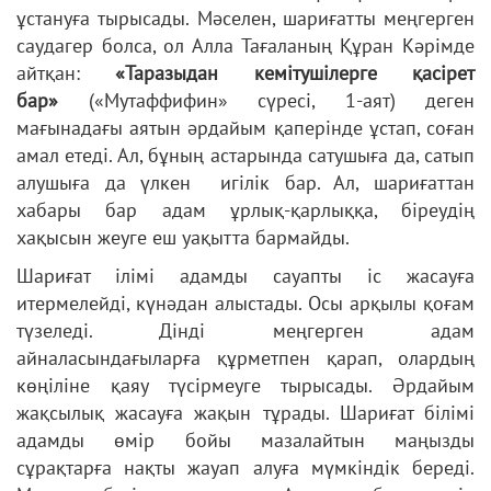
ұстануға тырысады. Мәселен, шариғатты меңгерген
саудагер болса, ол Алла Тағаланың Құран Кәрімде
айтқан:
«Таразыдан кемітушілерге қасірет
бар»
(«Мутаффифин» сүресі, 1-аят) деген
мағынадағы аятын әрдайым қаперінде ұстап, соған
амал етеді. Ал, бұның астарында сатушыға да, сатып
алушыға да үлкен игілік бар. Ал, шариғаттан
хабары бар адам ұрлық-қарлыққа, біреудің
хақысын жеуге еш уақытта бармайды.
Шариғат ілімі адамды сауапты іс жасауға
итермелейді, күнәдан алыстады. Осы арқылы қоғам
түзеледі. Дінді меңгерген адам
айналасындағыларға құрметпен қарап, олардың
көңіліне қаяу түсірмеуге тырысады. Әрдайым
жақсылық жасауға жақын тұрады. Шариғат білімі
адамды өмір бойы мазалайтын маңызды
сұрақтарға нақты жауап алуға мүмкіндік береді.