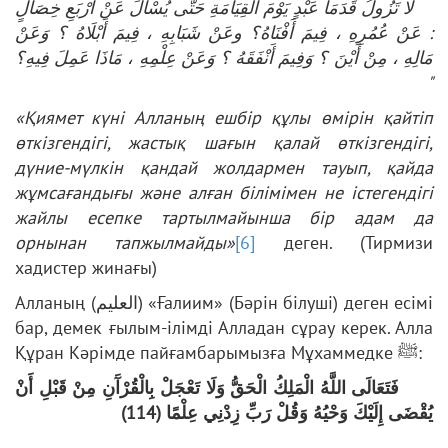
لَا تَزُولُ قَدَمَا عَبْدٍ يَوْمَ الْقِيَامَةِ حَتَّى يُسْأَلَ عَنْ أَرْبَعِ خِصَالٍ
: عَنْ عُمُرِهِ ، فِيمَ أَفْنَاهُ؟ وعَنْ شَبَابِهِ ، فِيمَ أَبْلَاهُ ؟ وَعَنْ
مَالِهِ ، مِنْ أَيْنَ ؟ وَفِيمَ أَنْفَقَهُ ؟ وَعَنْ عِلْمِهِ ، مَاذَا عَمِلَ فِيهِ؟
"
«Қиямет күні Алланың ешбір құлы өмірін қайтіп
өткізгендігі, жастық шағын қалай өткізгендігі,
дүние-мүлкін қандай жолдармен тауып, қайда
жұмсағандығы және алған білімімен не істегендігі
жайлы есепке тартылмайынша бір адам да
орнынан тапжылмайды»
[6]
деген. (Тирмизи
хадистер жинағы)
Алланың (العليم) «Ғалиим» (Бәрін білуші) деген есімі
бар, демек ғылым-ілімді Алладан сұрау керек. Алла
Құран Кәрімде пайғамбарымызға Мұхаммедке ﷺ:
فَتَعَالَى اللَّهُ الْمَلِكُ الْحَقُّ وَلَا تَعْجَلْ بِالْقُرْآَنِ مِنْ قَبْلِ أَنْ
يُقْضَى إِلَيْكَ وَحْيُهُ وَقُلْ رَبِّ زِدْنِي عِلْمًا (114)