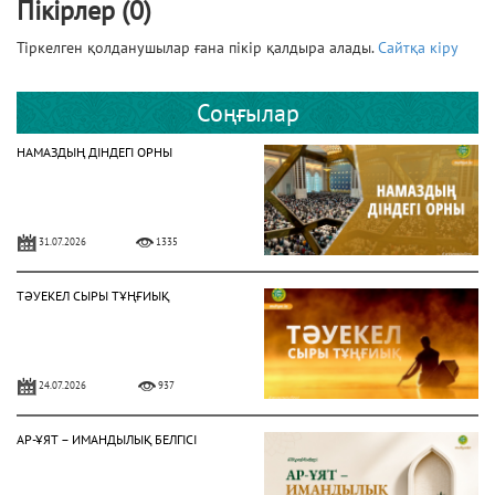
Пікірлер (0)
Тіркелген қолданушылар ғана пікір қалдыра алады.
Сайтқа кіру
Соңғылар
НАМАЗДЫҢ ДІНДЕГІ ОРНЫ
31.07.2026
1335
ТӘУЕКЕЛ СЫРЫ ТҰҢҒИЫҚ
24.07.2026
937
АР-ҰЯТ – ИМАНДЫЛЫҚ БЕЛГІСІ