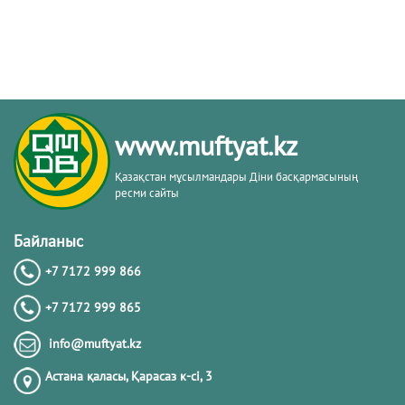
www.muftyat.kz
Қазақстан мұсылмандары Діни басқармасының
ресми сайты
Байланыс
+7 7172 999 866
+7 7172 999 865
info@muftyat.kz
Астана қаласы, Қарасаз к-сi, 3