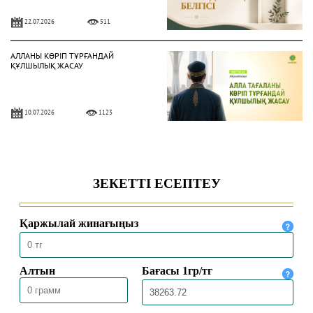
22.07.2026
511
АЛЛАНЫ КӨРІП ТҰРҒАНДАЙ
ҚҰЛШЫЛЫҚ ЖАСАУ
10.07.2026
1123
ЫНСАП ПЕН ШҮКІР – НЫҒМЕТТІ
АРТТЫРАТЫН ҚАСИЕТ
03.07.2026
1025
НЕКЕ – САЛАУАТТЫ ӨМІР ШАРТЫ
26.06.2026
1533