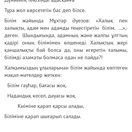
Тура жол көрсететін бас деп білсе.
Білім жайында Мұхтар Әуезов: «Халық пен
халықты, адам мен адамды теңестіретін білім. ...»,-
деген. Шындығында, адамның және жалпы ұлттың
қадірі оның білімімен өлшенеді. Халықтың жері
қаншалықты бай болса да, оны игеретін ғалымы,
білімді азаматы болмаса одан не пайда?!
Халқымыздың ұлыларынан білім жайында көптеген
мақал-мәтелдер жеткен:
Білім гауһар, бағасы жоқ.
Надандық кесел, дауасы жоқ.
Киіміне қарап қарсы алады,
Біліміне қарап шығарып салады.