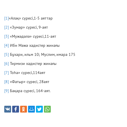
[1]
«Алақ» сүресі,1-5 аяттар
[2]
«Зумар» сүресі, 9-аят
[3]
«Мужәдәлә» сүресі,11-аят
[4]
Ибн Мәжә хадистер жинағы
[5]
Бұхари, ильм 10; Муслим, имара 175
[6]
Тирмизи хадистер жинағы
[7]
Тоһа» сүресі,114аят
[8]
«Фатыр» сүресі, 28аят
[9]
Бақара сүресі, 164-аят.