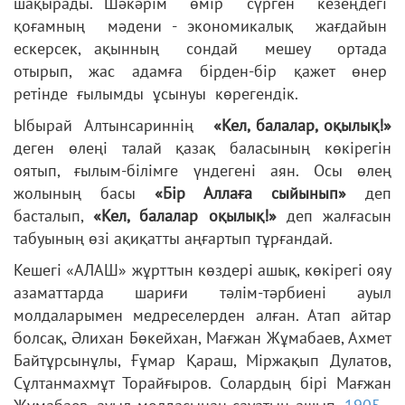
шақырады. Шәкәрім өмір сүрген кезеңдегі
қоғамның мәдени - экономикалық жағдайын
ескерсек, ақынның сондай мешеу ортада
отырып, жас адамға бірден-бір қажет өнер
ретінде ғылымды ұсынуы көрегендік.
Ыбырай Алтынсариннің
«Кел, балалар, оқылық!»
деген өлеңі талай қазақ баласының көкірегін
оятып, ғылым-білімге үндегені аян. Осы өлең
жолының басы
«Бір Аллаға сыйынып»
деп
басталып,
«Кел, балалар оқылық!»
деп жалғасын
табуының өзі ақиқатты аңғартып тұрғандай.
Кешегі «АЛАШ» жұрттын көздері ашық, көкірегі ояу
азаматтарда шариғи тәлім-тәрбиені ауыл
молдаларымен медреселерден алған. Атап айтар
болсақ, Әлихан Бөкейхан, Мағжан Жұмабаев, Ахмет
Байтұрсынұлы, Ғұмар Қараш, Міржақып Дулатов,
Сұлтанмахмұт Торайғыров. Солардың бірі Мағжан