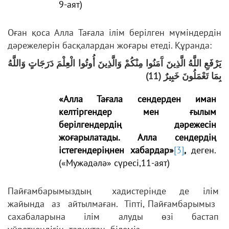
9-аят)
Оған қоса Алла Тағала ілім берілген мүміндердін
дәрежелерін басқалардан жоғары етеді. Құранда:
يَرْفَعِ اللَّهُ الَّذِينَ آَمَنُوا مِنْكُمْ وَالَّذِينَ أُوتُوا الْعِلْمَ دَرَجَاتٍ وَاللَّهُ
بِمَا تَعْمَلُونَ خَبِيرٌ (11)
«Алла Тағала сендерден иман
келтіргендер мен ғылым
берілгендердің дәрежесін
жоғарылатады. Алла сендердің
істегендеріңнен хабардар»
[3]
,
деген.
(«Мужәдәлә» сүресі,11-аят)
Пайғамбарымыздың хадистерінде де ілім
жайында аз айтылмаған. Тіпті, Пайғамбарымыз
сахабаларына ілім алуды өзі бастап