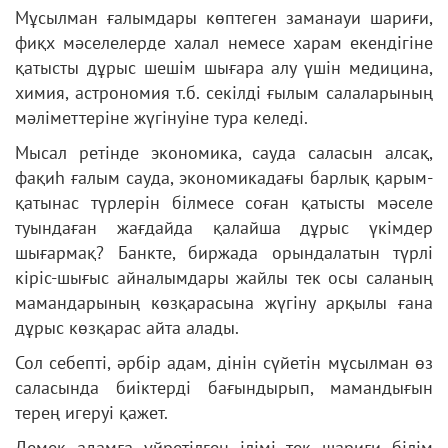
Мұсылман ғалымдары көптеген заманауи шариғи,
фиқх мәселелерде халал немесе харам екендігіне
қатысты дұрыс шешім шығара алу үшін медицина,
химия, астрономия т.б. секілді ғылым салаларының
мәліметтеріне жүгінуіне тура келеді.
Мысал ретінде экономика, сауда саласын алсақ,
фақиһ ғалым сауда, экономикадағы барлық қарым-
қатынас түрлерін білмесе соған қатысты мәселе
туындаған жағдайда қалайша дұрыс үкімдер
шығармақ? Банкте, биржада орындалатын түрлі
кіріс-шығыс айналымдары жайлы тек осы саланың
мамандарының көзқарасына жүгіну арқылы ғана
дұрыс көзқарас айта алады.
Сол себепті, әрбір адам, дінін сүйетін мұсылман өз
саласында биіктерді бағындырып, мамандығын
терең игеруі қажет.
Демек адамға үйретілген ілімі тек шариғи білім