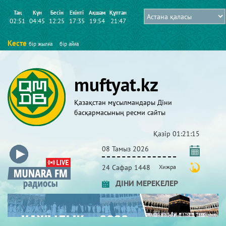
Таң
Күн
Бесін
Екінті
Ақшам
Құптан
02:51
04:45
12:25
17:35
19:54
21:47
Кесте
бір жылға
бір айға
muftyat.kz
Қазақстан мұсылмандары Діни
басқармасының ресми сайты
Қазір
01:21:16
08 Тамыз 2026
24 Сафар 1448
Хижра
ДІНИ МЕРЕКЕЛЕР