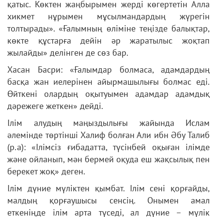
қатыс. Көктен жаңбырымен жерді көгертетін Алла
хикмет нұрымен мұсылмандардың жүрегін
толтырады». «Ғалымның өліміне теңізде балықтар,
көкте құстарға дейін әр жаратылыс жоқтап
жылайды» делінген де сөз бар.
Хасан Басри: «Ғалымдар болмаса, адамдардың
басқа жан иелерінен айырмашылығы болмас еді.
Өйткені олардың оқытуымен адамдар адамдық
дәрежеге жеткен» дейді.
Ілім алудың маңыздылығы жайында Ислам
әлемінде төртінші Халиф болған Али ибн Әбу Талиб
(р.а): «Ілімсіз ғибадатта, түсінбей оқыған ілімде
және ойланып, мән бермей оқуда еш жақсылық пен
берекет жоқ» деген.
Ілім дүние мүліктен қымбат. Ілім сені қорғайды,
малдың қорғаушысы сенсің. Онымен амал
еткеніңде ілім арта түседі, ал дүние – мүлік