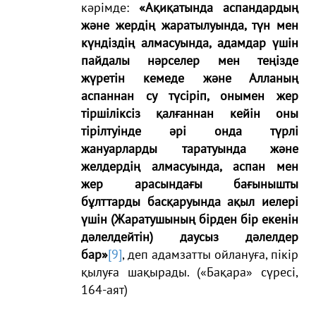
кәрімде:
«Ақиқатында аспандардың
және жердің жаратылуында, түн мен
күндіздің алмасуында, адамдар үшін
пайдалы нәрселер мен теңізде
жүретін кемеде және Алланың
аспаннан су түсіріп, онымен жер
тіршіліксіз қалғаннан кейін оны
тірілтуінде әрі онда түрлі
жануарларды таратуында және
желдердің алмасуында, аспан мен
жер арасындағы бағынышты
бұлттарды басқаруында ақыл иелері
үшін (Жаратушының бірден бір екенін
дәлелдейтін) даусыз дәлелдер
бар»
[9]
, деп адамзатты ойлануға, пікір
қылуға шақырады. («Бақара» сүресі,
164-аят)