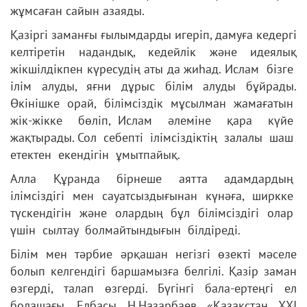
жұмсаған сайын азаяды.
Қазіргі заманғы ғылымдарды игеріп, дамуға кедергі
келтіретін надандық, кедейлік және идеялық
жікшілдікпен күресудің аты да жиһад. Ислам бізге
ілім алуды, яғни дұрыс білім алуды бұйрады.
Өкінішке орай, білімсіздік мұсылман жамағатын
жік-жікке бөліп, Ислам әлеміне қара күйе
жақтырады. Сол себепті ілімсіздіктің залалы шаш
етектен екендігін ұмытпайық.
Алла Құранда бірнеше аятта адамдардың
ілімсіздігі мен сауатсыздығынан күнәға, ширкке
түскендігін және олардың бұл білімсіздігі олар
үшін сылтау болмайтындығын білдіреді.
Білім мен тәрбие әрқашан негізгі өзекті мәселе
болып келгендігі баршамызға белгілі. Қазір заман
өзгерді, талап өзгерді. Бүгінгі бала-ертеңгі ел
болашағы. Елбасы Н.Назарбаев «Қазақстан ХХІ