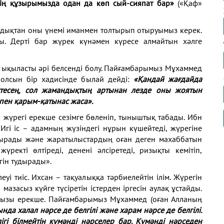
здің құзырымызда одан да көп сый-сияпат бар»
(«Қаф»
андықтан оны үнемі иманмен толтырып отыруымыз керек.
ы. Дерті бар жүрек күнәмен күресе алмайтын хәлге
те ықыласты әрі белсенді болу. Пайғамбарымыз Мұхаммед
болсын бір хадисінде былай дейді:
«Қандай жағдайда
 істесең, сол жамандықтың артынан лезде оны жоятын
пен қарым-қатынас жаса».
жүрегі ерекше сезімге бөленіп, тыныштық табады. Ибн
Игі іс – адамның жүзіндегі нұрын күшейтеді, жүрегіне
тырады және жаратылыстардың оған деген махаббатын
үректі өлтіреді, денені әлсіретеді, ризықты кемітіп,
гін тудырады».
і тиіс. Ихсан – тақуалыққа тәрбиелейтін ілім. Жүрегін
мазасыз күйге түсіретін істерден іргесін аулақ ұстайды.
аңызы ерекше. Пайғамбарымыз Мұхаммед (оған Алланың
нда халал нәрсе де белгілі және харам нәрсе де белгілі.
гі білмейтін күмәнді нәрселер бар. Күмәнді нәрседен