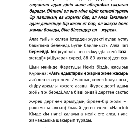
сақтанған адам дінін және абыройын сақтаған
барады. Өйткені ол әне-міне кіріп кеткелі тұр
Әр патшаның өз қорығы бар, ал Алла Тағаланы
адам денесінде бір кесек ет бар, ол жақсы болс
жаман болады, біле білсеңдер ол – жүрек».
Алла тыйым салған істерден жүректі аулақ ұстау
бақытына бөленеді. Бұған байланысты Алла Та
бермейді. Тек
(күпірлік пен екіжүзділіктен)
таза
жетеді)
»
(«Шұғара» сүресі, 88-89-аяттар) деп еск
Шын мәнінде Жаратушы Иеміз біздің жасырын
Құранда:
«Азғындықтардың жария және жасыры
аят) деп ескертілген. Иманның кемел болуы осы
сіңіру арқылы жүзеге асады. Жүрек дерті ада
жойып жібереді. Алла бізді ондай дерттен сақта
Жүрек дертінен арылудың бірден-бір жолы – н
рақымына алсын) былай деген екен: «Нәпсіні
Кімде-кім нәпсі қалауына иелік ете алса, нәп
жамандыққа шақырып тұрады.