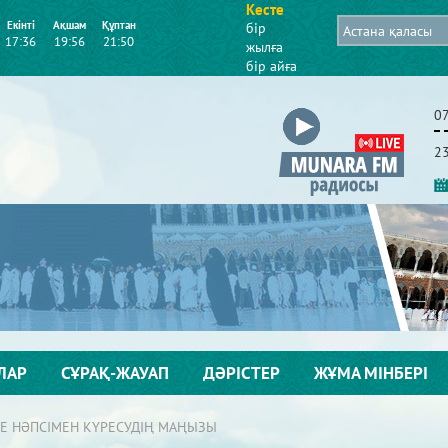
Кесте
Екінті
Ақшам
Құптан
бір
17:36
19:56
21:50
жылға
бір айға
0
2
ЛАР
СҰРАҚ-ЖАУАП
ДӘРІСТЕР
ЖҰМА МІНБЕРІ
Е НӘПСІМЕН КҮРЕСУДІҢ МАҢЫЗЫ