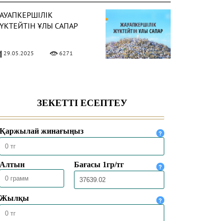
АУАПКЕРШІЛІК
ҮКТЕЙТІН ҰЛЫ САПАР
29.05.2025
6271
АДДАДИЛЕР АҒЫМЫ
АЙЛЫ НЕ БІЛЕМІЗ?
16.04.2025
8690
ҢБЕК ЕТУ ӘДЕБІ
24.02.2025
10567