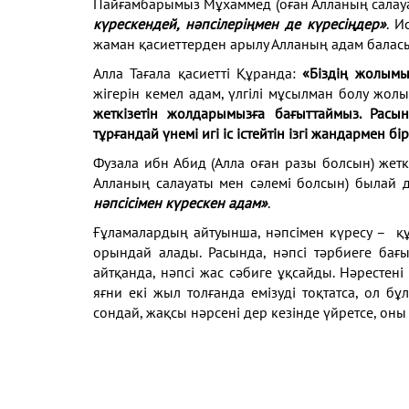
Пайғамбарымыз Мұхаммед (оған Алланың салауа
күрескендей, нәпсілеріңмен де күресіңдер»
. И
жаман қасиеттерден арылу Алланың адам баласын
Алла Тағала қасиетті Құранда:
«Біздің жолымы
жігерін кемел адам, үлгілі мұсылман болу жо
жеткізетін жолдарымызға бағыттаймыз. Расы
тұрғандай үнемі игі іс істейтін ізгі жандармен бі
Фузала ибн Абид (Алла оған разы болсын) жет
Алланың салауаты мен сәлемі болсын) былай 
нәпсісімен күрескен адам»
.
Ғұламалардың айтуынша, нәпсімен күресу – құ
орындай алады. Расында, нәпсі тәрбиеге ба
айтқанда, нәпсі жас сәбиге ұқсайды. Нәрестені ү
яғни екі жыл толғанда емізуді тоқтатса, ол б
сондай, жақсы нәрсені дер кезінде үйретсе, он