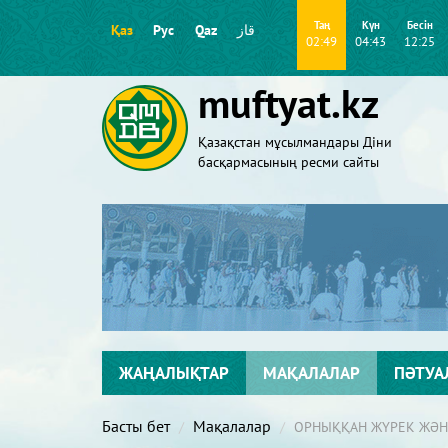
Таң
Күн
Бесін
Қаз
Рус
Qaz
قاز
02:49
04:43
12:25
muftyat.kz
Қазақстан мұсылмандары Діни
басқармасының ресми сайты
ЖАҢАЛЫҚТАР
МАҚАЛАЛАР
ПӘТУА
Басты бет
Мақалалар
ОРНЫҚҚАН ЖҮРЕК ЖӘН