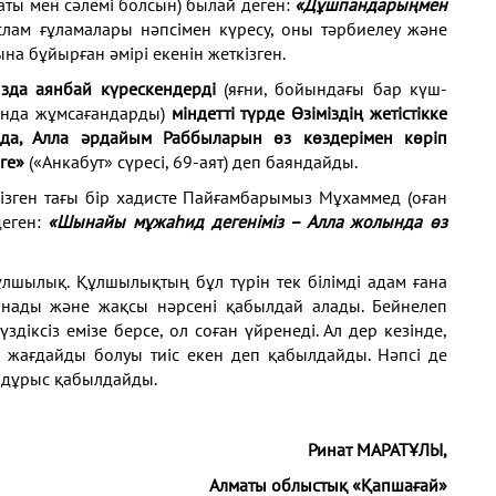
ты мен сәлемі болсын) былай деген:
«Дұшпандарыңмен
слам ғұламалары нәпсімен күресу, оны тәрбиелеу және
а бұйырған әмірі екенін жеткізген.
зда аянбай күрескендерді
(яғни, бойындағы бар күш-
лында жұмсағандарды)
міндетті түрде Өзіміздің жетістікке
нда, Алла әрдайым Раббыларын өз көздерімен көріп
рге»
(«Анкабут» сүресі, 69-аят) деп баяндайды.
кізген тағы бір хадисте Пайғамбарымыз Мұхаммед (оған
деген:
«Шынайы мұжаһид дегеніміз – Алла жолында өз
лшылық. Құлшылықтың бұл түрін тек білімді адам ғана
ғынады және жақсы нәрсені қабылдай алады. Бейнелеп
здіксіз емізе берсе, ол соған үйренеді. Ал дер кезінде,
ұл жағдайды болуы тиіс екен деп қабылдайды. Нәпсі де
ы дұрыс қабылдайды.
Ринат МАРАТҰЛЫ,
Алматы облыстық «Қапшағай»