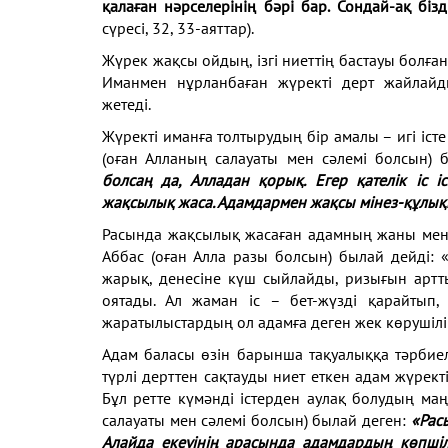
қалаған нәрселерінің бәрі бар. Сондай-ақ бі
сүресі, 32, 33-аяттар).
Жүрек жақсы ойдың, ізгі ниеттің бастауы болғ
Иманмен нұрланбаған жүректі дерт жайлайд
жетеді.
Жүректі иманға толтырудың бір амалы – игі іс
(оған Алланың салауаты мен сәлемі болсын) 
болсаң да, Алладан қорық. Егер қателік іс
жақсылық жаса. Адамдармен жақсы мінез-құлық
Расында жақсылық жасаған адамның жаны мен 
Аббас (оған Алла разы болсын) былай дейді: «
жарық, денесіне күш сыйлайды, ризығын арт
оятады. Ал жаман іс – бет-жүзді қарайтып, ж
жаратылыстардың ол адамға деген жек көрушілі
Адам баласы өзін барынша тақуалыққа тәрбиелеу
түрлі дерттен сақтауды ниет еткен адам жүректі 
Бұл ретте күмәнді істерден аулақ болудың м
салауаты мен сәлемі болсын) былай деген:
«Расы
Алайда екеуінің арасында адамдардың көпшілі