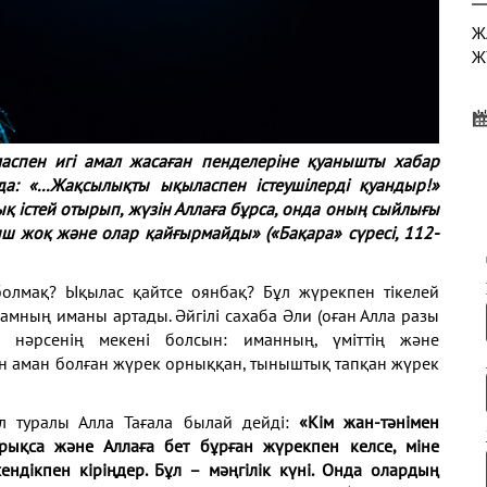
Ж
Ж
аспен игі амал жасаған пенделеріне қуанышты хабар
Х
да: «...Жақсылықты ықыласпен істеушілерді қуандыр!»
Ж
ық істей отырып, жүзін Аллаға бұрса, онда оның сыйлығы
ш жоқ және олар қайғырмайды» («Бақара» сүресі, 112-
болмақ? Ықылас қайтсе оянбақ? Бұл жүрекпен тікелей
Е
амның иманы артады. Әйгілі сахаба Әли (оған Алла разы
 нәрсенің мекені болсын: иманның, үміттің және
тен аман болған жүрек орныққан, тыныштық тапқан жүрек
л туралы Алла Тағала былай дейді:
«Кім жан-тәнімен
ықса және Аллаға бет бұрған жүрекпен келсе, міне
ендікпен кіріңдер. Бұл – мәңгілік күні. Онда олардың