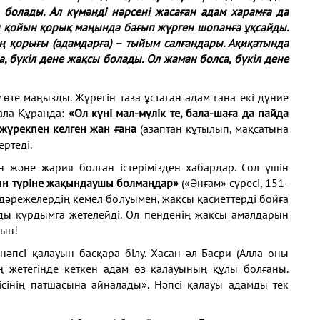
 болады. Ал күмәнді нәрсені жасаған адам харамға да
ған қойын қорық маңында бағып жүрген шопанға ұқсайды.
ң қорығы (адамдарға) – тыйым салғандары. Ақиқатында
а, бүкіл дене жақсы болады. Ол жаман болса, бүкіл дене
 өте маңызды. Жүрегін таза ұстаған адам ғана екі дүние
ғала Құранда:
«Ол күні мал-мүлік те, бала-шаға да пайда
 жүрекпен келген жан ғана
(азаптан құтылып, мақсатына
ертеді.
 және жария болған істерімізден хабардар. Сол үшін
н түріне жақындаушы болмаңдар»
(«Әнғам» сүресі, 151-
 дәрежелердің кемел болуымен, жақсы қасиеттерді бойға
мды құрдымға жетелейді. Ол пенденің жақсы амалдарын
сын!
әпсі қалауын басқара білу. Хасан әл-Басри (Алла оны
ң жетегінде кеткен адам өз қалауының құлы болғаны.
сісінің патшасына айналады». Нәпсі қалауы адамды тек