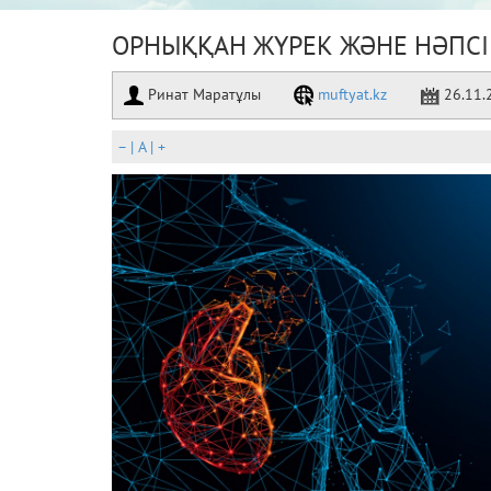
ОРНЫҚҚАН ЖҮРЕК ЖӘНЕ НӘПСІ
Ринат Маратұлы
muftyat.kz
26.11.
–
|
A
|
+