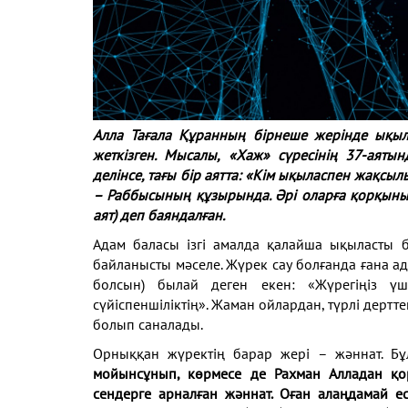
Алла Тағала Құранның бірнеше жерінде ықыл
жеткізген. Мысалы, «Хаж» сүресінің 37-аятын
делінсе, тағы бір аятта: «Кім ықыласпен жақсыл
– Раббысының құзырында. Әрі оларға қорқыны
аят) деп баяндалған.
Адам баласы ізгі амалда қалайша ықыласты 
байланысты мәселе. Жүрек сау болғанда ғана ад
болсын) былай деген екен: «Жүрегіңіз үш
сүйіспеншіліктің». Жаман ойлардан, түрлі дерт
болып саналады.
Орныққан жүректің барар жері – жәннат. Бұ
мойынсұнып, көрмесе де Рахман Алладан қор
сендерге арналған жәннат. Оған алаңдамай ес