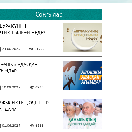
Соңғылар
ШУРА КҮНІНІҢ
РТЫҚШЫЛЫҒЫ НЕДЕ?
24.06.2026
21909
ЛҒАШҚЫ АДАСҚАН
ҒЫМДАР
10.09.2025
6930
АЖЫЛЫҚТЫҢ ӘДЕПТЕРІ
АНДАЙ?
01.06.2025
6811