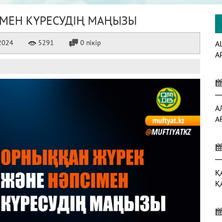
МЕН КҮРЕСУДІҢ МАҢЫЗЫ
2024
5291
0 пікір
А
А
А
А
Қ
Қ