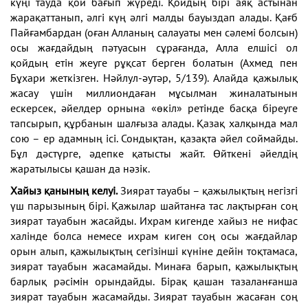
күңі тауда қой бағып жүреді. Қойдың бірі аяқ
астынан
жарақаттанып, әлгі күң әлгі малды бауыздап
алады. Қағб
Пайғамбардан (оған Алланың салауаты мен
сәлемі болсын)
осы жағдайдың пәтуасын сұрағанда,
Алла елшісі ол
қойдың етін жеуге рұқсат берген болатын
(Ахмед пен
Бұхари жеткізген. Нәйлул-әутәр, 5/139).
Алайда қажылық
жасау үшін миллиондаған мұсылман
жиналатынын
ескерсек, әйелдер орнына «өкіл» ретінде
басқа біреуге
тапсырып, құрбанын шалғыза алады.
Қазақ халқында мал
сою – ер адамның ісі. Сондықтан,
қазақта әйел соймайды.
Бұл дәстүрге, әдепке қатысты
жайт. Өйткені әйелдің
жаратылысы қашан да нәзік.
Хайыз қанының келуі.
Зиярат тауабы – қажылықтың
негізгі
үш парызының бірі. Қажылар шайтанға тас
лақтырған соң
зиярат тауабын жасайды. Ихрам кигенде
хайыз не нифас
халінде болса немесе ихрам киген соң
осы жағдайлар
орын алып, қажылықтың сегізінші күніне
дейін тоқтамаса,
зиярат тауабын жасамайды. Минаға
барып, қажылықтың
барлық рәсімін орындайды. Бірақ
қашан тазаланғанша
зиярат тауабын жасамайды. Зиярат
тауабын жасаған соң