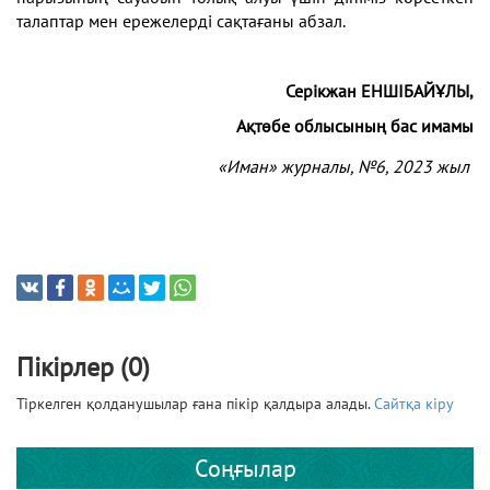
талаптар мен ережелерді сақтағаны абзал.
Серікжан ЕНШІБАЙҰЛЫ,
Ақтөбе облысының бас имамы
«Иман» журналы, №6
, 2023 жыл
Пікірлер (0)
Тіркелген қолданушылар ғана пікір қалдыра алады.
Сайтқа кіру
Соңғылар