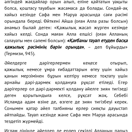
әлгіндей жағдайлар орын алып,
еліне қайтатын уақыты
болса, қоштасу тауабын жасамаса
да болады. Сондай-ақ
хайыз кезінде Сафа мен Мәруа
арасында сағи рәсімі
орындала береді. Өйткені Айша
(оған Алла разы болсын)
анамыз былай деген: «Қажылық
жасап жүрген кезімде
хайыз келді. Сонда маған Алла
елшісі (оған Алланың
салауаты мен сәлемі болсын):
«Қағбаны тауап етуден басқа
қажылық рәсімінің бәрін
орында»
, – деп бұйырды»
(Термизи, 945).
Әйелдерге дәрігерлермен кеңесе отырып,
қажылық
немесе ұмра ғибадаттарын өтеу үшін хайыз
қанын
мерзімінен бұрын келтіру немесе
тоқтату үшін
арнайы дәрі-дәрмек қол
дануға рұқсат етіледі. Егер
дәрігер
лер ол дәрі-дәрмекті қолдану әйел
ге зиян тигізеді
деген қорытындыға
келсе, рұқсат жоқ. Себебі
Исламда
адам өзіне де, өзгеге де зиян тигіз
беуі керек.
Сонымен қатар әйел тәл
бияны ерлер сияқты дауыстап
айт
пайды. Тауап кезінде және Сафа мен
Мәруа арасында
тездетіп жүрмейді.
Ислам дінінде әйелдер де
ерлер секілді Алланың парыз