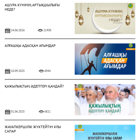
АШУРА КҮНІНІҢ АРТЫҚШЫЛЫҒЫ
НЕДЕ?
24.06.2026
21930
АЛҒАШҚЫ АДАСҚАН АҒЫМДАР
10.09.2025
6944
ҚАЖЫЛЫҚТЫҢ ӘДЕПТЕРІ ҚАНДАЙ?
01.06.2025
6821
ЖАУАПКЕРШІЛІК ЖҮКТЕЙТІН ҰЛЫ
САПАР