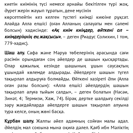
киетін
киімінің түсі немесе арнайы бекітілген түрі жоқ.
Әурет
жерін жауып тұратын, дене мүсінін
көрсетпейтін кез келген түстегі
киімді киюіне рұқсат.
Алайда Алла
елшісі (оған Алланың салауаты мен
сәлемі
болсын) хадисінде:
«Ақ киім
киіңдер, өйткені ол –
киімдеріңнің
ең жақсысы»
, – деген (Риадус
Солихин, І том,
779-хадис).
Шаш алу.
Сафа және Мәруа тө
белерінің арасында сағи
рәсімін
орындаған соң әйелдер де шашын
қысқартады.
Олар қажылық кезінде
шашының ұшын саусақтың
ұшын
дай көлемде алдырады. Әйелдерге
шашын түгел
тақырлап алдыруға болмайды. Өйткені
хазіреті Әли (Алла
оған разы болсын): «Алла елшісі әй
елдердің шашын
тақырлап алуға тыйым салды», – деген
болатын (Нәсәи,
Зинәт, 4; Термизи, Хаж, 74). Бірақ дерт
ке шалдығу секілді
зәру жағдайларда әйелдерге шашын
тақырлап алуына
тура келсе, оның жөні басқа.
Құрбан шалу.
Жалпы әйел адамның сойған малы
адал.
Әйелдің мал союына мына оқиға дәлел. Қағб ибн
Мәліктің