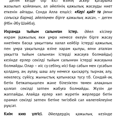
деген кезде бір кісі өзінің әскер қатарына
жазылып
қойғанын, ал әйелінің қажылық жасауды ниет
еткенін
айтады. Сонда Алла елшісі:
«Кері қайт та
(яғни
соғысқа
барма), әйеліңмен бірге қажылық жаса»
, – деген
(Ибн
Әбу Шәйбә).
Ихрамда тыйым салынған істер.
Әйел кісілер
ихрам
(қажылық яки ұмра немесе екеуін бірге жасау
ниетімен
басқа уақыттағы халал кейбір істерді қажылық
пен ұмра
уақытында өзіне харам қылуы, яғни аталған
уақытта
тыйым салынған істерді жасауға болмайды)
кезінде ер
лер секілді тыйым салынған істерді жасауына
болмайды.
Олар – иіс су себіну, иісі бар сабын мен сусабын
қолдану,
аң аулау, шаш алу немесе қысқарту, тырнақ алу,
некеле
су, сүйісу, жыныстық қатынасқа түсу т.б. Сондай-ақ
бетін
бетжапқышпен және білезіктен төмен алақанын
қолғап
секілді затпен жабуға болмайды. Жүзін де
жаппайды.
Алайда ерлер көп жүретін жерлерде бетін
орамал секіл
ді затпен бетіне тигізбей сәл көлегейлеуіне
рұқсат.
Киім кию үлгісі.
Әйелдердің қажылық кезінде