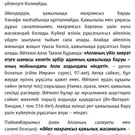
үйленуге болмайды.
Әйелдердің қажылыққа махрамсыз баруы
Ханафи
мәзһабында құпталмайды. Қажылығы мен ұмрасы
дұрыс
саналғанымен, махрамсыз барғаны үшін күнә
жасаған
дай болады. Күйеуі өзінің рұқсатынсыз әйелінің
үйден
шығуына тыйым сала алады. Алайда әйелінің
жанында
жақын туысы болса, қажылыққа рұқсатсыз бара
ала
ды. Өйткені Алла Тағала Құранда:
«Алланың үйін зия
рат
етуге шамасы келетін әрбір адамның қажылыққа
баруы –
оның мойнындағы Алла алдындағы міндеті»
,
– деген
болатын («Әли Имран» сүресі, 97-аят). Аятқа
сәйкес, бұл
жерде ерінің рұқсаты қажет емес. Өйткені
ердің құқығы
«айн» (өтелуі тиіс) парыздың (Намаз, ора
за, зекет, қажылық
секілді рәсімдер. Өйткені бұлар әр
мұсылманға шарттарға
сәйкес жекелей парыз) алдында
қауқарсыз (Әл-Фәтәуәл-
Хиндия, І том. 556-бет). Алай
да екінші рет қажылыққа бару
үшін күйеуінің рұқсатын
алуы – міндет.
Пайғамбарымыз (оған Алланың салауаты мен
сәлемі
болсын):
«Әйел махрамсыз қажылық жасамасын»
, –