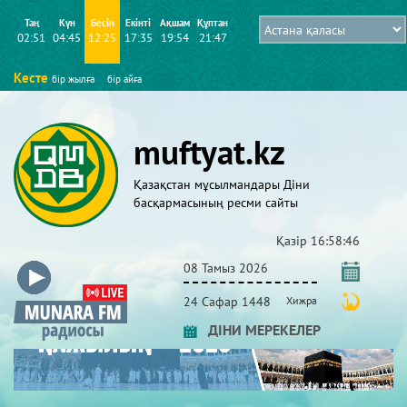
Таң
Күн
Бесін
Екінті
Ақшам
Құптан
02:51
04:45
12:25
17:35
19:54
21:47
Кесте
бір жылға
бір айға
muftyat.kz
Қазақстан мұсылмандары Діни
басқармасының ресми сайты
Қазір
16:58:46
08 Тамыз 2026
24 Сафар 1448
Хижра
ДІНИ МЕРЕКЕЛЕР