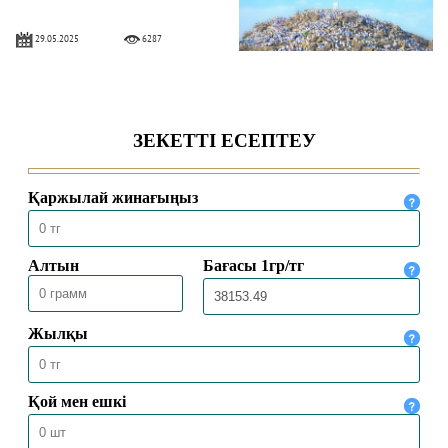
29.05.2025
6287
ХАДДАДИЛЕР АҒЫМЫ ЖАЙЛЫ НЕ
БІЛЕМІЗ?
16.04.2025
8710
ЕҢБЕК ЕТУ ӘДЕБІ
24.02.2025
10580