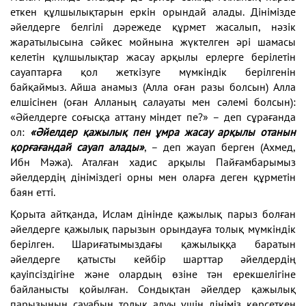
еткен
құлшылықтарын еркін орындай
алады. Дінімізде
әйелдерге белгілі дәрежеде құрмет
жасалып, нәзік
жаратылысына сәйкес мойнына жүктел
ген әрі шамасы
келетін құлшылықтар жасау арқылы
ерлерге берілетін
сауаптарға қол жеткізуге мүмкіндік
берілгенін
байқаймыз.
Айша анамыз (Алла оған разы болсын) Алла
елшісінен
(оған Алланың салауаты мен сәлемі болсын):
«Әйелдерге
соғысқа аттану міндет пе?» – деп сұрағанда
ол:
«Әйелдер
қажылық пен ұмра жасау арқылы отанын
қорғағандай
сауап алады»
, – деп жауап берген (Ахмед,
Ибн Мәжа).
Аталған хадис арқылы Пайғамбарымыз
әйелдердің
дініміздегі орны мен оларға деген құрметін
баян етті.
Қорыта айтқанда, Ислам дінінде қажылық парыз
болған
әйелдерге қажылық парызын орындауға толық
мүмкіндік
берілген. Шариғатымыздағы қажылыққа
баратын
әйелдерге қатысты кейбір шарттар
әйелдердің
қауіпсіздігіне және олардың өзіне тән
ерекшелігіне
байланысты қойылған. Сондықтан әйелдер
қажылық
парызының сауабын толық алуы үшін дініміз
көрсеткен