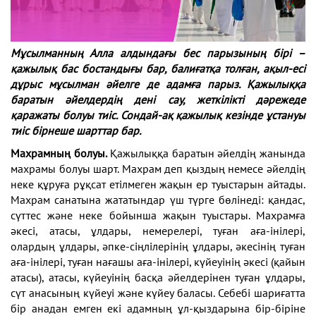
Мұсылманның Алла алдындағы бес парызының бірі –
қажылық бас бостандығы бар, бали
ғатқа толған, ақыл-есі
дұрыс мұсылман әйелге де адамға парыз. Қажылыққа
баратын
әйелдердің дені сау, жеткілікті дәрежеде
қаражаты болуы тиіс. Сондай-ақ қажылық кезінде
ұстануы
тиіс бірнеше шарттар бар.
Махрамның болуы.
Қажылыққа баратын әйелдің
жанында
махрамы болуы шарт. Махрам деп қыздың
немесе әйелдің
неке құруға рұқсат етілмеген жақын ер
туыстарын айтады.
Махрам санатына жататындар үш
түрге бөлінеді: қандас,
сүттес және неке бойынша жақын
туыстары. Махрамға
әкесі, атасы, ұлдары, немерелері,
туған аға-інілері,
олардың ұлдары, әпке-сіңлілерінің ұл
дары, әкесінің туған
аға-інілері, туған нағашы аға-інілері,
күйеуінің әкесі (қайын
атасы), атасы, күйеуінің басқа
әйелдерінен туған ұлдары,
сүт анасының күйеуі және
күйеу баласы. Себебі шариғатта
бір анадан емген екі
адамның ұл-қыздарына бір-біріне