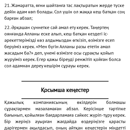
21. Жәмәратта, яғни шайтанға тас лақтыратын жерде түске
дейін адам көп болады. Сол үшін ол жаққа кеш батқан соң
барған абзал;
22. Әрқашан сүннетке сай амал ету керек. Таңертең
оянғанда Алланы еске алып, кеш батқан кездегі іс-
әрекеттерімізді көз алдымыздан өткізіп, өзімізге есеп
беруіміз керек. «Мен бүгін Алланы разы ететін амал
жасадым ба?» деп, үнемі өзімізге осы сұрақты қойып
жүруіміз керек. Егер қажы біреуді ренжітіп қойған болса
сол адамнан дереу кешірім сұрауы керек.
Қосымша кеңестер
Қажылық компаниясының өкілдерін болмашы
сұрақтармен мазаламаған абзал. Керісінше тәртіпке
бағынып, қойылған бағдарламаға сәйкес жүріп-тұру керек.
Бір жеріңіз ауырған жағдайда өздеріңізге қарасты
дәрігермен ақылдасып, оның айтқан кеңестерін міндетті