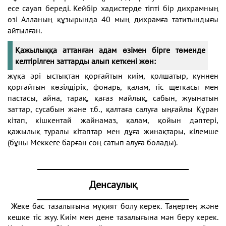
есе сауап береді. Кейбір хадистерде тіпті бір дихрамның
өзі Алланың құзырында 40 мың дихрамға татитындығы
айтылған.
Қажылыққа аттанған адам өзімен бірге төменде
келтірілген заттарды алып кеткені жөн:
жұқа әрі ыстықтан қорғайтын киім, қолшатыр, күннен
қорғайтын көзілдірік, фонарь, қалам, тіс щеткасы мен
пастасы, айна, тарақ, қағаз майлық, сабын, жуынатын
заттар, сусабын және т.б., қалтаға салуға ыңғайлы Құран
кітап, кішкентай жайнамаз, қалам, қойын дәптері,
қажылық туралы кітаптар мен дұға жинақтары, кілемше
(бұны Меккеге барған соң сатып алуға болады).
Денсаулық
Жеке бас тазалығына мұқият болу керек. Таңертең және
кешке тіс жуу. Киім мен дене тазалығына мән беру керек.