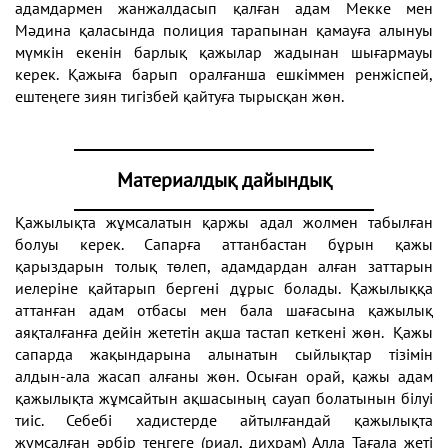
адамдармен жанжалдасып қалған адам Мекке мен
Мәдина қаласында полиция тарапынан қамауға алынуы
мүмкін екенін барлық қажылар жадынан шығармауы
керек. Қажыға барып оралғанша ешкіммен ренжіспей,
ештеңеге зиян тигізбей қайтуға тырысқан жөн.
Материалдық дайындық
Қажылықта жұмсалатын қаржы адал жолмен табылған
болуы керек. Сапарға аттанбастан бұрын қажы
қарыздарын толық төлеп, адамдардан алған заттарын
иелеріне қайтарып бергені дұрыс болады. Қажылыққа
аттанған адам отбасы мен бала шағасына қажылық
аяқталғанға дейін жететін ақша тастап кеткені жөн. Қажы
сапарда жақындарына алынатын сыйлықтар тізімін
алдын-ала жасап алғаны жөн. Осыған орай, қажы адам
қажылықта жұмсайтын ақшасының сауап болатынын білуі
тиіс. Себебі хадистерде айтылғандай қажылықта
жұмсалған әрбір теңгеге (риал, дихрам) Алла Тағала жеті