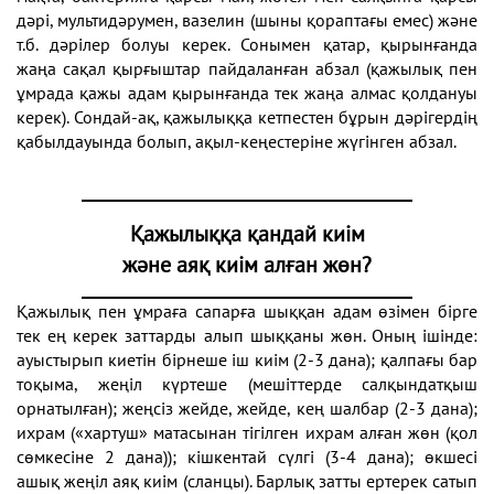
дәрі, мультидәрумен, вазелин (шыны қораптағы емес) және
т.б. дәрілер болуы керек. Сонымен қатар, қырынғанда
жаңа сақал қырғыштар пайдаланған абзал (қажылық пен
ұмрада қажы адам қырынғанда тек жаңа алмас қолдануы
керек). Сондай-ақ, қажылыққа кетпестен бұрын дәрігердің
қабылдауында болып, ақыл-кеңестеріне жүгінген абзал.
Қажылыққа қандай киім
және аяқ киім алған жөн?
Қажылық пен ұмраға сапарға шыққан адам өзімен бірге
тек ең керек заттарды алып шыққаны жөн. Оның ішінде:
ауыстырып киетін бірнеше іш киім (2-3 дана); қалпағы бар
тоқыма, жеңіл күртеше (мешіттерде салқындатқыш
орнатылған); жеңсіз жейде, жейде, кең шалбар (2-3 дана);
ихрам («хартуш» матасынан тігілген ихрам алған жөн (қол
сөмкесіне 2 дана)); кішкентай сүлгі (3-4 дана); өкшесі
ашық жеңіл аяқ киім (сланцы). Барлық затты ертерек сатып