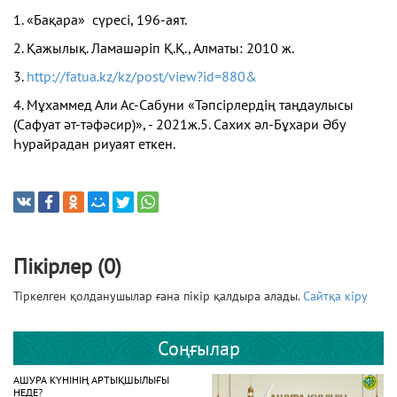
1. «Бақара» сүресі, 196-аят.
2. Қажылық. Ламашәріп Қ.Қ., Алматы: 2010 ж.
3.
http://fatua.kz/kz/post/view?id=880&
4. Мұхаммед Али Ас-Сабуни «Тәпсірлердің таңдаулысы
(Сафуат әт-тәфәсир)», - 2021ж.5. Сахих әл-Бұхари Әбу
Һурайрадан риуаят еткен.
Пікірлер (0)
Тіркелген қолданушылар ғана пікір қалдыра алады.
Сайтқа кіру
Соңғылар
АШУРА КҮНІНІҢ АРТЫҚШЫЛЫҒЫ
НЕДЕ?