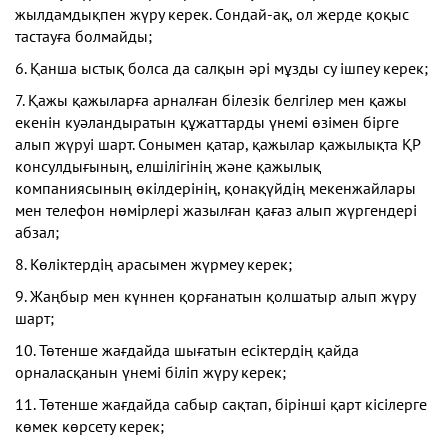
жылдамдықпен жүру керек. Сондай-ақ, ол жерде қоқыс
тастауға болмайды;
6. Қанша ыстық болса да салқын әрі мұзды су ішпеу керек;
7. Қажы қажыларға арналған білезік белгілер мен қажы
екенін куәландыратын құжаттарды үнемі өзімен бірге
алып жүруі шарт. Сонымен қатар, қажылар қажылықта ҚР
консулдығының, елшілігінің және қажылық
компаниясының өкілдерінің, қонақүйдің мекенжайлары
мен телефон нөмірлері жазылған қағаз алып жүргендері
абзал;
8. Көліктердің арасымен жүрмеу керек;
9. Жаңбыр мен күннен қорғанатын қолшатыр алып жүру
шарт;
10. Төтенше жағдайда шығатын есіктердің қайда
орналасқанын үнемі біліп жүру керек;
11. Төтенше жағдайда сабыр сақтап, бірінші қарт кісілерге
көмек көрсету керек;