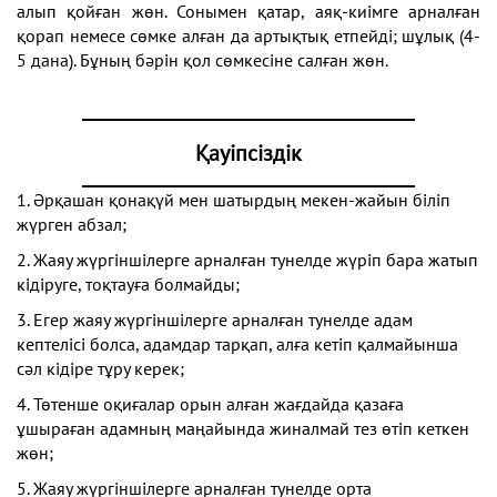
алып қойған жөн. Сонымен қатар, аяқ-киімге арналған
қорап немесе сөмке алған да артықтық етпейді; шұлық (4-
5 дана). Бұның бәрін қол сөмкесіне салған жөн.
Қауіпсіздік
1. Әрқашан қонақүй мен шатырдың мекен-жайын біліп
жүрген абзал;
2. Жаяу жүргіншілерге арналған тунелде жүріп бара жатып
кідіруге, тоқтауға болмайды;
3. Егер жаяу жүргіншілерге арналған тунелде адам
кептелісі болса, адамдар тарқап, алға кетіп қалмайынша
сәл кідіре тұру керек;
4. Төтенше оқиғалар орын алған жағдайда қазаға
ұшыраған адамның маңайында жиналмай тез өтіп кеткен
жөн;
5. Жаяу жүргіншілерге арналған тунелде орта