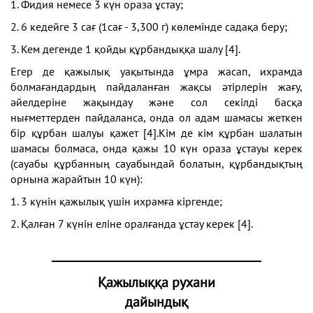
1. Фидия немесе 3 күн ораза ұстау;
2. 6 кедейге 3 сағ (1сағ - 3,300 г) көлемінде садақа беру;
3. Кем дегенде 1 қойды құрбандыққа шалу [4].
Егер де қажылық уақытында ұмра жасап, ихрамда
болмағандардың пайдаланған жақсы әтірлерін жағу,
әйелдеріне жақындау және сол секілді басқа
нығметтерден пайдаланса, онда ол адам шамасы жеткен
бір құрбан шалуы қажет [4].Кім де кім құрбан шалатын
шамасы болмаса, онда қажы 10 күн ораза ұстауы керек
(сауабы құрбанның сауабындай болатын, құрбандықтың
орнына жарайтын 10 күн):
1. 3 күнін қажылық үшін ихрамға кіргенде;
2. Қалған 7 күнін еліне оралғанда ұстау керек [4].
Қажылыққа рухани
дайындық