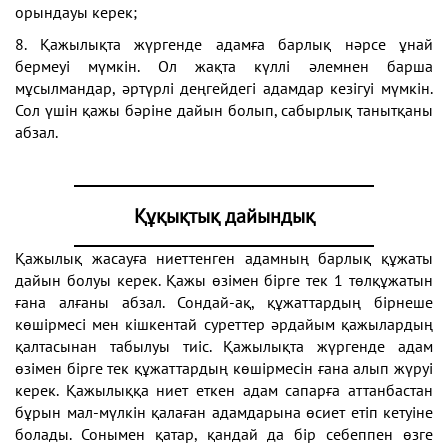
орындауы керек;
8. Қажылықта жүргенде адамға барлық нәрсе ұнай
бермеуі мүмкін. Ол жақта күллі әлемнен барша
мұсылмандар, әртүрлі деңгейдегі адамдар кезігуі мүмкін.
Сол үшін қажы бәріне дайын болып, сабырлық танытқаны
абзал.
Құқықтық дайындық
Қажылық жасауға ниеттенген адамның барлық құжаты
дайын болуы керек. Қажы өзімен бірге тек 1 төлқұжатын
ғана алғаны абзал. Сондай-ақ, құжаттардың бірнеше
көшірмесі мен кішкентай суреттер әрдайым қажылардың
қалтасынан табылуы тиіс. Қажылықта жүргенде адам
өзімен бірге тек құжаттардың көшірмесін ғана алып жүруі
керек. Қажылыққа ниет еткен адам сапарға аттанбастан
бұрын мал-мүлкін қалаған адамдарына өсиет етіп кетуіне
болады. Сонымен қатар, қандай да бір себеппен өзге