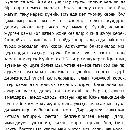
Күніне ең көбі 6 сағат ұйықтау керек; денеде қандай да
бір жара немесе жарақат болса дереу спирт пен йод
жағып, таңу керек; күннің астында көп тұрмау керек (бұл
қажының қан қысымын көтеріп, терісін күйдіріп,
денсаулығына кері әсер етуі мүмкін). Күннің астында
жүрген қажы қолшатыр және көзілдірік киіп жүруі керек.
Сондай-ақ, азық-түлікті пайдаланар алдында міндетті
түрде жақсылап жуу керек. Ас-ауқатты бактериялар мен
құрттардан сақтау керек. Күніне тек 3 мезгіл ғана
тамақтану керек. Күніне тек 1-2 литр су ішу керек. Кранның
аузынан су ішуге болмайды. Астма немесе тағы сол секілді
аурумен ауыратын адамдар өздеріне керекті дәрі-
дәрмектерді үнемі қалталарында алып жүрулері керек.
Егер қажы өзін жайсыз сезініп, әлсіреп, басы айналып,
ауырып қалса, дереу топ жетекшісіне барып, қажетті
амалдарды, ем-домдарды жасауы керек. Қажылыққа дейін
күніне 6-7 км жаяу жүріп, денсаулықты жақсартып, түрлі
дәрумендер қабылдаған жөн. Дәрі-дәрмек салынған
құтыда аспирин, фестал, белсендірілген көмір (дәрі),
иммодиум, супрастин, визин, жара таңғыш, йод, бинт,
мақта, бактерияға қарсы май, жөтел мен салқынға қарсы