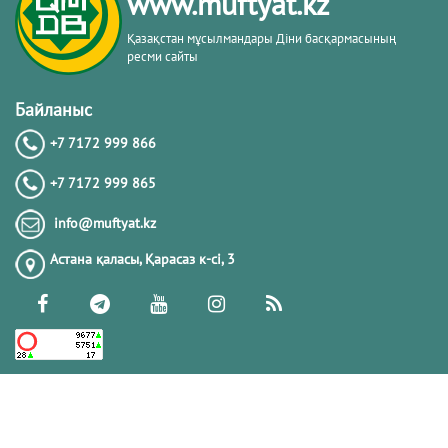
www.muftyat.kz
Қазақстан мұсылмандары Діни басқармасының
ресми сайты
Байланыс
+7 7172 999 866
+7 7172 999 865
info@muftyat.kz
Астана қаласы, Қарасаз к-сi, 3