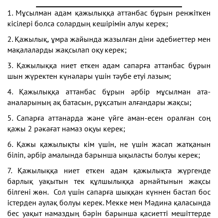
1. Мұсылман адам қажылыққа аттанбас бұрын ренжіткен
кісілері болса солардың кешірімін алуы керек;
2. Қажылық, ұмра жайында жазылған діни әдебиеттер мен
мақалаларды жақсылап оқу керек;
3. Қажылыққа ниет еткен адам сапарға аттанбас бұрын
шын жүректен күнәлары үшін тәубе етуі лазым;
4. Қажылыққа аттанбас бұрын әрбір мұсылман ата-
аналарының ақ батасын, рұқсатын алғандары жақсы;
5. Сапарға аттанарда және үйге аман-есен оралған соң
қажы 2 рәкағат намаз оқуы керек;
6. Қажы қажылықты кім үшін, не үшін жасап жатқанын
біліп, әрбір амалында барынша ықыласты болуы керек;
7. Қажылыққа ниет еткен адам қажылықта жүргенде
барлық уақытын тек құлшылыққа арнайтынын жақсы
білгені жөн. Сол үшін сапарға шыққан күннен бастап бос
істерден аулақ болуы керек. Мекке мен Мәдина қаласында
бес уақыт намаздың бәрін барынша қасиетті мешіттерде