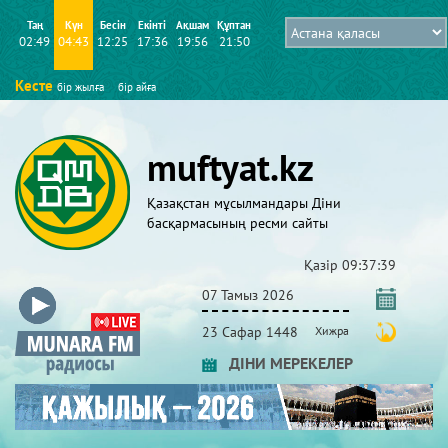
Таң
Күн
Бесін
Екінті
Ақшам
Құптан
02:49
04:43
12:25
17:36
19:56
21:50
Кесте
бір жылға
бір айға
muftyat.kz
Қазақстан мұсылмандары Діни
басқармасының ресми сайты
Қазір
09:37:40
07 Тамыз 2026
23 Сафар 1448
Хижра
ДІНИ МЕРЕКЕЛЕР