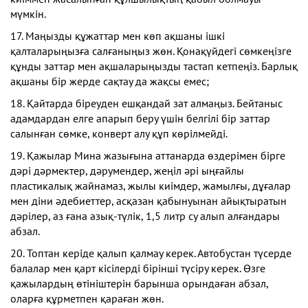
мүмкін.
17. Маңызды құжаттар мен көп ақшаны ішкі
қалталарыңызға салғаныңыз жөн. Қонақүйдегі сөмкеңізге
құнды заттар мен ақшаларыңызды тастап кетпеңіз. Барлық
ақшаны бір жерде сақтау да жақсы емес;
18. Қайтарда біреуден ешқандай зат алмаңыз. Бейтаныс
адамдардан елге апарып беру үшін белгілі бір заттар
салынған сөмке, конверт алу құп көрілмейді.
19. Қажылар Мина жазығына аттанарда өздерімен бірге
дәрі дәрмектер, дәрумендер, жеңіл әрі ыңғайлы
пластикалық жайнамаз, жылы киімдер, жамылғы, дұғалар
мен діни әдебиеттер, асқазан қабынуынан айықтыратын
дәрілер, аз ғана азық-түлік, 1,5 литр су алып алғандары
абзал.
20. Топтан керіде қалып қалмау керек. Автобустан түсерде
балалар мен қарт кісілерді бірінші түсіру керек. Өзге
қажылардың өтініштерін барынша орындаған абзал,
оларға құрметпен қараған жөн.