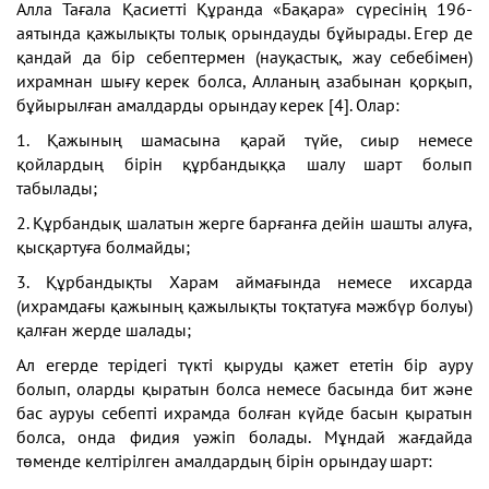
Алла Тағала Қасиетті Құранда «Бақара» сүресінің 196-
аятында қажылықты толық орындауды бұйырады. Егер де
қандай да бір себептермен (науқастық, жау себебімен)
ихрамнан шығу керек болса, Алланың азабынан қорқып,
бұйырылған амалдарды орындау керек [4]. Олар:
1. Қажының шамасына қарай түйе, сиыр немесе
қойлардың бірін құрбандыққа шалу шарт болып
табылады;
2. Құрбандық шалатын жерге барғанға дейін шашты алуға,
қысқартуға болмайды;
3. Құрбандықты Харам аймағында немесе ихсарда
(ихрамдағы қажының қажылықты тоқтатуға мәжбүр болуы)
қалған жерде шалады;
Ал егерде терідегі түкті қыруды қажет ететін бір ауру
болып, оларды қыратын болса немесе басында бит және
бас ауруы себепті ихрамда болған күйде басын қыратын
болса, онда фидия уәжіп болады. Мұндай жағдайда
төменде келтірілген амалдардың бірін орындау шарт: