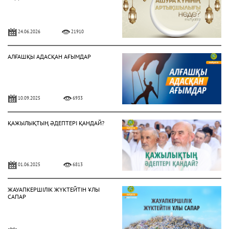
24.06.2026
21910
АЛҒАШҚЫ АДАСҚАН АҒЫМДАР
10.09.2025
6933
ҚАЖЫЛЫҚТЫҢ ӘДЕПТЕРІ ҚАНДАЙ?
01.06.2025
6813
ЖАУАПКЕРШІЛІК ЖҮКТЕЙТІН ҰЛЫ
САПАР