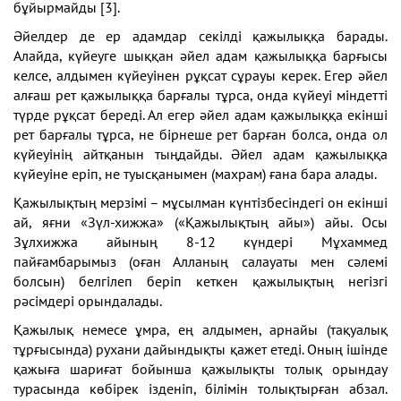
бұйырмайды [3].
Әйелдер де ер адамдар секілді қажылыққа барады.
Алайда, күйеуге шыққан әйел адам қажылыққа барғысы
келсе, алдымен күйеуінен рұқсат сұрауы керек. Егер әйел
алғаш рет қажылыққа барғалы тұрса, онда күйеуі міндетті
түрде рұқсат береді. Ал егер әйел адам қажылыққа екінші
рет барғалы тұрса, не бірнеше рет барған болса, онда ол
күйеуінің айтқанын тыңдайды. Әйел адам қажылыққа
күйеуіне еріп, не туысқанымен (махрам) ғана бара алады.
Қажылықтың мерзімі – мұсылман күнтізбесіндегі он екінші
ай, яғни «Зүл-хижжа» («Қажылықтың айы») айы. Осы
Зұлхижжа айының 8-12 күндері Мұхаммед
пайғамбарымыз (оған Алланың салауаты мен сәлемі
болсын) белгілеп беріп кеткен қажылықтың негізгі
рәсімдері орындалады.
Қажылық немесе ұмра, ең алдымен, арнайы (тақуалық
тұрғысында) рухани дайындықты қажет етеді. Оның ішінде
қажыға шариғат бойынша қажылықты толық орындау
турасында көбірек ізденіп, білімін толықтырған абзал.