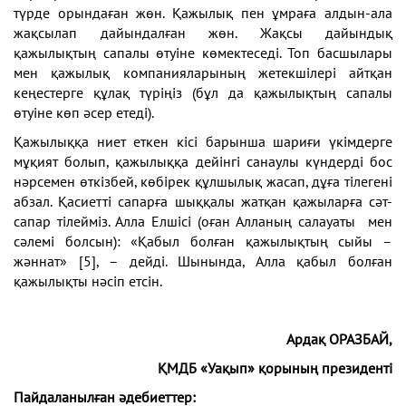
түрде орындаған жөн. Қажылық пен ұмраға алдын-ала
жақсылап дайындалған жөн. Жақсы дайындық
қажылықтың сапалы өтуіне көмектеседі. Топ басшылары
мен қажылық компанияларының жетекшілері айтқан
кеңестерге құлақ түріңіз (бұл да қажылықтың сапалы
өтуіне көп әсер етеді).
Қажылыққа ниет еткен кісі барынша шариғи үкімдерге
мұқият болып, қажылыққа дейінгі санаулы күндерді бос
нәрсемен өткізбей, көбірек құлшылық жасап, дұға тілегені
абзал. Қасиетті сапарға шыққалы жатқан қажыларға сәт-
сапар тілейміз. Алла Елшісі (оған Алланың салауаты мен
сәлемі болсын): «Қабыл болған қажылықтың сыйы –
жәннат» [5], – дейді. Шынында, Алла қабыл болған
қажылықты нәсіп етсін.
Ардақ ОРАЗБАЙ,
ҚМДБ «Уақып» қорының президенті
Пайдаланылған әдебиеттер: