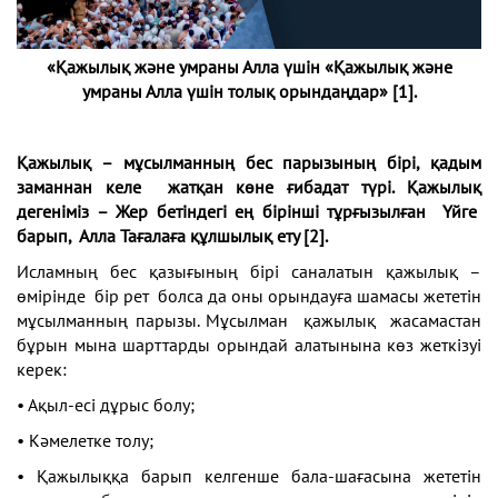
«Қажылық және умраны Алла үшін «Қажылық және
умраны Алла үшін толық орындаңдар» [1].
Қажылық – мұсылманның бес парызының бірі, қадым
заманнан келе жатқан көне ғибадат түрі. Қажылық
дегеніміз – Жер бетіндегі ең бірінші тұрғызылған Үйге
барып, Алла Тағалаға құлшылық ету [2].
Исламның бес қазығының бірі саналатын қажылық –
өмірінде бір рет болса да оны орындауға шамасы жететін
мұсылманның парызы. Мұсылман қажылық жасамастан
бұрын мына шарттарды орындай алатынына көз жеткізуі
керек:
• Ақыл-есі дұрыс болу;
• Кәмелетке толу;
• Қажылыққа барып келгенше бала-шағасына жететін