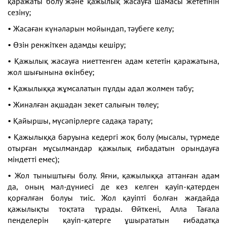
қаражаты болу және қажылық жасауға шамасы жететінін
сезіну;
• Жасаған күнәларын мойындап, тәубеге келу;
• Өзін ренжіткен адамды кешіру;
• Қажылық жасауға ниеттенген адам кететін қаражатына,
жол шығынына өкінбеу;
• Қажылыққа жұмсалатын пұлды адал жолмен табу;
• Жиналған ақшадан зекет салығын төлеу;
• Қайыршы, мүсәпірлерге садақа тарату;
• Қажылыққа баруына кедергі жоқ болу (мысалы, түрмеде
отырған мұсылмандар қажылық ғибадатын орындауға
міндетті емес);
• Жол тыныштығы болу. Яғни, қажылыққа аттанған адам
да, оның мал-дүниесі де кез келген қауіп-қатерден
қорғалған болуы тиіс. Жол қауіпті болған жағдайда
қажылықты тоқтата тұрады. Өйткені, Алла Тағала
пенделерін қауіп-қатерге ұшырататын ғибадатқа