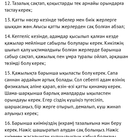
12. Тазалық сақтап, қоқыстарды тек арнайы орындарға
тастау керек;
13. Қатты нөсер кезінде төбелер мен биік жерлерге
шыққан жөн. Ағысы қатты жерлерден сақ болған абзал;
14. Кептеліс кезінде, адамдар қысылып қалған кезде
қажылар мейлінше сабырлы болулары керек. Кикілжің
шығып қалу ықтималдығы болған жерлерде барынша
сабыр сақтап, қажылық пен ұмра туралы ойлап, әрқашан
төзімді болу керек;
15. Қажылықта барынша ықыласты болу керек. Сапа
саннан әрдайым артық болады. Сол себепті адам өзінің
физикалық әліне қарап, өзін-өзі қатты қинамау керек.
Шама-шарқынша барлық амалдарды ықыласпен
орындауы керек. Егер сіздің күшіңіз түгесіліп,
шаршасаңыз, бір жерге отырып, демалып, күш жинап
алуыңыз керек;
16. Барынша киіміңіздің (ихрам) тазалығына мән беру
керек. Нәжіс шашыратып алудан сақ болыңыз. Нәжіс
киіммен жасалынған құлшылықтың қабыл болмауы