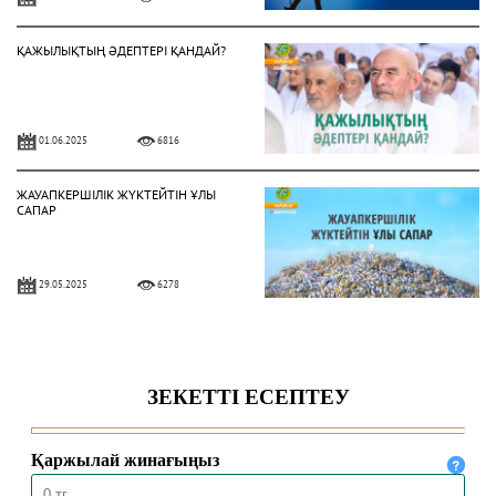
ҚАЖЫЛЫҚТЫҢ ӘДЕПТЕРІ ҚАНДАЙ?
01.06.2025
6816
ЖАУАПКЕРШІЛІК ЖҮКТЕЙТІН ҰЛЫ
САПАР
29.05.2025
6278
ХАДДАДИЛЕР АҒЫМЫ ЖАЙЛЫ НЕ
БІЛЕМІЗ?
16.04.2025
8698
ЕҢБЕК ЕТУ ӘДЕБІ