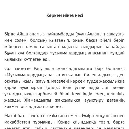
Көркем мінез иесі
Бірде Айша анамыз пайғамбарды (оған Алланың салауаты
мен сәлемі болсын) қызғанып, оның басқа әйелі беріп
жіберген тамақ салынған ыдысты сындырып тастайды.
Бұған куә болғандар мұсылмандардың анасынан мұндай
қылықты күтпеген еді.
Сол мезетте Расулалла жанындағыларға бар болғаны:
«Мұсылмандардың анасын қызғаныш билеп алды», – деп
оқиғаны жылы жауып, мәселені көркем түрде жақсылыққа
қарай ауыстырып қойды. Өзін ұстай алды әрі әйелін
ұстамдылыққа тәрбиелей білді. Кекшілдік емес, кеңшілік
жасады. Жамандықты жақсылыққа ауыстыру дегеннің
хикметі осында жатса керек.
Махаббат – тек тәтті сезім ғана емес... Өмір тек қуаныш пен
махаббаттан тұрмайды. Кейде қиындыққа төзіп, барға
қанағат етіп, сабыр сақтайтын кезеңдер де кездеседі.