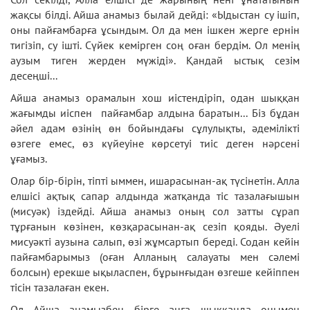
жақсы білді. Айша анамыз былай дейді: «Ыдыстан су ішіп,
оны пайғамбарға ұсындым. Ол да мен ішкен жерге ернін
тигізіп, су ішті. Сүйек кемірген соң оған бердім. Ол менің
аузым тиген жерден мүжіді». Қандай ыстық сезім
десеңші...
Айша анамыз орамалын хош иістендіріп, одан шыққан
жағымды иіспен пайғамбар алдына баратын... Біз бұдан
әйел адам өзінің өн бойындағы сұлулықты, әдемілікті
өзгеге емес, өз күйеуіне көрсетуі тиіс деген нәрсені
ұғамыз.
Олар бір-бірін, тіпті ыммен, ишарасынан-ақ түсінетін. Алла
елшісі ақтық сапар алдында жатқанда тіс тазалағышын
(мисуәк) іздейді. Айша анамыз оның сол затты сұрап
тұрғанын көзінен, көзқарасынан-ақ сезіп қояды. Әуелі
мисуәкті аузына салып, өзі жұмсартып береді. Содан кейін
пайғамбарымыз (оған Алланың салауаты мен сәлемі
болсын) ерекше ықыласпен, бұрынғыдан өзгеше кейіппен
тісін тазалаған екен.
Ол Айша анамызбен бірге аңға шыққанда онымен