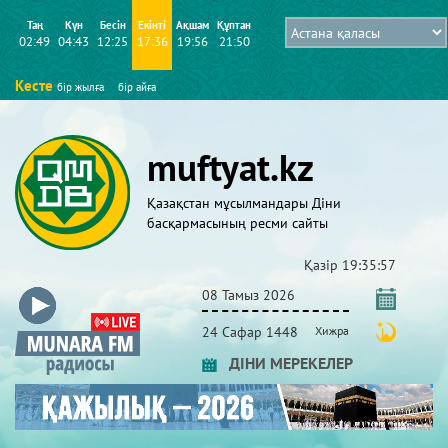
Таң
Күн
Бесін
Екінті
Ақшам
Құптан
02:49
04:43
12:25
17:36
19:56
21:50
Кесте
бір жылға
бір айға
muftyat.kz
Қазақстан мұсылмандары Діни
басқармасының ресми сайты
Қазір
19:35:58
08 Тамыз 2026
24 Сафар 1448
Хижра
ДІНИ МЕРЕКЕЛЕР