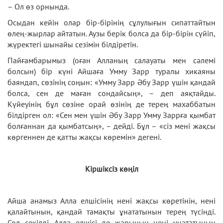
– Ол өз орнында.
Осыдан кейін олар бір-бірінің сұлулығын сипаттайтын
өлең-жырлар айтатын. Аузы берік болса да бір-бірін сүйіп,
жүректегі шынайы сезімін білдіретін.
Пайғамбарымыз (оған Алланың салауаты мен сәлемі
болсын) бір күні Айшаға Умму Зарр туралы хикаяны
баяндап, сөзінің соңын: «Умму Зарр Әбу Зарр үшін қандай
болса, сен де маған сондайсың», – деп аяқтайды.
Күйеуінің бұл сөзіне орай өзінің де терең махаббатын
білдірген ол: «Сен мен үшін Әбу Зарр Умму Заррға қымбат
болғаннан да қымбатсың», – дейді. Бұл – «сіз мені жақсы
көргеннен де қатты жақсы көремін» дегені.
Кіршіксіз көңіл
Айша анамыз Алла елшісінің нені жақсы көретінін, нені
қалайтынын, қандай тамақты ұнататынын терең түсінді.
Сол секілді, Алла елшісі де жарының нені ұнататынын