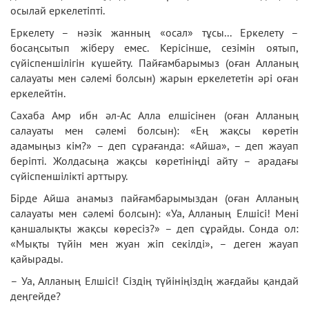
осылай еркелетіпті.
Еркелету – нәзік жанның «осал» тұсы... Еркелету –
босаңсытып жіберу емес. Керісінше, сезімін оятып,
сүйіспеншілігін күшейту. Пайғамбарымыз (оған Алланың
салауаты мен сәлемі болсын) жарын еркелететін әрі оған
еркелейтін.
Сахаба Амр ибн әл-Ас Алла елшісінен (оған Алланың
салауаты мен сәлемі болсын): «Ең жақсы көретін
адамыңыз кім?» – деп сұрағанда: «Айша», – деп жауап
беріпті. Жолдасыңа жақсы көретініңді айту – арадағы
сүйіспеншілікті арттыру.
Бірде Айша анамыз пайғамбарымыздан (оған Алланың
салауаты мен сәлемі болсын): «Уа, Алланың Елшісі! Мені
қаншалықты жақсы көресіз?» – деп сұрайды. Сонда ол:
«Мықты түйін мен жуан жіп секілді», – деген жауап
қайырады.
– Уа, Алланың Елшісі! Сіздің түйініңіздің жағдайы қандай
деңгейде?