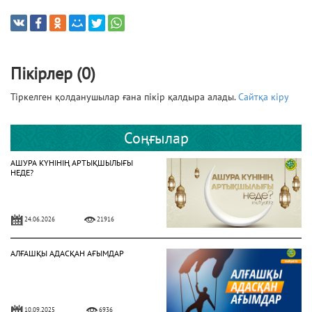
Пікірлер (0)
Тіркелген қолданушылар ғана пікір қалдыра алады.
Сайтқа кіру
Соңғылар
АШУРА КҮНІНІҢ АРТЫҚШЫЛЫҒЫ
НЕДЕ?
24.06.2026
21916
АЛҒАШҚЫ АДАСҚАН АҒЫМДАР
10.09.2025
6936