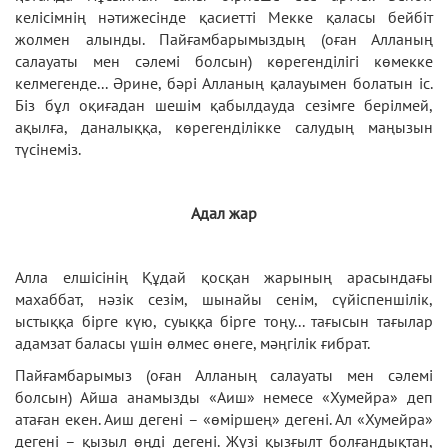
келісімнің нәтижесінде қасиетті Мекке қаласы бейбіт
жолмен алынды. Пайғамбарымыздың (оған Алланың
салауаты мен сәлемі болсын) көрегенділігі көмекке
келмегенде... Әрине, бәрі Алланың қалауымен болатын іс.
Біз бұл оқиғадан шешім қабылдауда сезімге берілмей,
ақылға, даналыққа, көрегенділікке салудың маңызын
түсінеміз.
Адал жар
Алла елшісінің Құдай қосқан жарының арасындағы
махаббат, нәзік сезім, шынайы сенім, сүйіспеншілік,
ыстыққа бірге күю, суыққа бірге тоңу... тағысын тағылар
адамзат баласы үшін өлмес өнеге, мәңгілік ғибрат.
Пайғамбарымыз (оған Алланың салауаты мен сәлемі
болсын) Айша анамызды «Аиш» немесе «Хумейра» деп
атаған екен. Аиш дегені – «өміршең» дегені. Ал «Хумейра»
дегені – қызыл өңді дегені. Жүзі қызғылт болғандықтан,