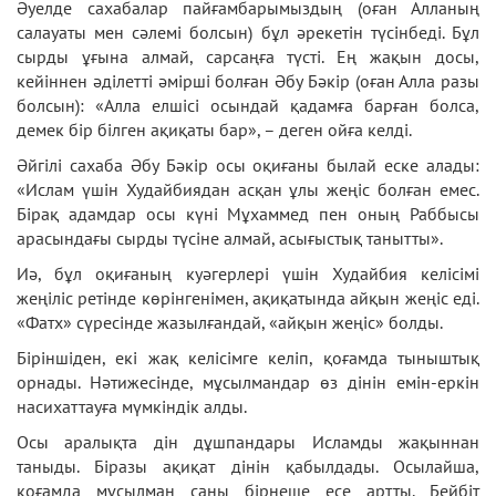
Әуелде сахабалар пайғамбарымыздың (оған Алланың
салауаты мен сәлемі болсын) бұл әрекетін түсінбеді. Бұл
сырды ұғына алмай, сарсаңға түсті. Ең жақын досы,
кейіннен әділетті әмірші болған Әбу Бәкір (оған Алла разы
болсын): «Алла елшісі осындай қадамға барған болса,
демек бір білген ақиқаты бар», – деген ойға келді.
Әйгілі сахаба Әбу Бәкір осы оқиғаны былай еске алады:
«Ислам үшін Худайбиядан асқан ұлы жеңіс болған емес.
Бірақ адамдар осы күні Мұхаммед пен оның Раббысы
арасындағы сырды түсіне алмай, асығыстық танытты».
Иә, бұл оқиғаның куәгерлері үшін Худайбия келісімі
жеңіліс ретінде көрінгенімен, ақиқатында айқын жеңіс еді.
«Фатх» сүресінде жазылғандай, «айқын жеңіс» болды.
Біріншіден, екі жақ келісімге келіп, қоғамда тыныштық
орнады. Нәтижесінде, мұсылмандар өз дінін емін-еркін
насихаттауға мүмкіндік алды.
Осы аралықта дін дұшпандары Исламды жақыннан
таныды. Біразы ақиқат дінін қабылдады. Осылайша,
қоғамда мұсылман саны бірнеше есе артты. Бейбіт