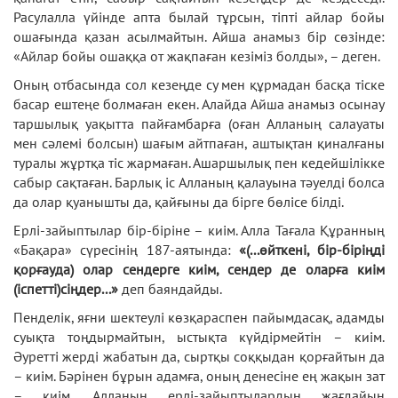
Расулалла үйінде апта былай тұрсын, тіпті айлар бойы
ошағында қазан асылмайтын. Айша анамыз бір сөзінде:
«Айлар бойы ошаққа от жақпаған кезіміз болды», – деген.
Оның отбасында сол кезеңде су мен құрмадан басқа тіске
басар ештеңе болмаған екен. Алайда Айша анамыз осынау
таршылық уақытта пайғамбарға (оған Алланың салауаты
мен сәлемі болсын) шағым айтпаған, аштықтан қиналғаны
туралы жұртқа тіс жармаған. Ашаршылық пен кедейшілікке
сабыр сақтаған. Барлық іс Алланың қалауына тәуелді болса
да олар қуанышты да, қайғыны да бірге бөлісе білді.
Ерлі-зайыптылар бір-біріне – киім. Алла Тағала Құранның
«Бақара» сүресінің 187-аятында:
«(...өйткені, бір-біріңді
қорғауда) олар сендерге киім, сендер де оларға киім
(іспетті)сіңдер...»
деп баяндайды.
Пенделік, яғни шектеулі көзқараспен пайымдасақ, адамды
суықта тоңдырмайтын, ыстықта күйдірмейтін – киім.
Әуретті жерді жабатын да, сыртқы соққыдан қорғайтын да
– киім. Бәрінен бұрын адамға, оның денесіне ең жақын зат
– киім. Алланың ерлі-зайыптылардың жағдайын