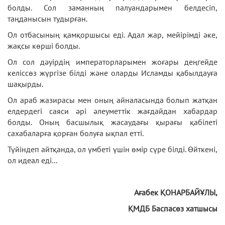
болды. Сол заманның палуандарымен белдесіп,
таңданысын тудырған.
Ол отбасының қамқоршысы еді. Адал жар, мейірімді әке,
жақсы көрші болды.
Ол сол дәуірдің императорларымен жоғары деңгейде
келіссөз жүргізе білді және оларды Исламды қабылдауға
шақырды.
Ол араб жазирасы мен оның айналасында болып жатқан
елдердегі саяси әрі әлеуметтік жағдайдан хабардар
болды. Оның басшылық жасаудағы қырағы қабілеті
сахабаларға қорған болуға ықпал етті.
Түйіндеп айтқанда, ол үмбеті үшін өмір сүре білді. Өйткені,
ол идеал еді...
Ағабек ҚОНАРБАЙҰЛЫ
,
ҚМДБ Баспасөз хатшысы