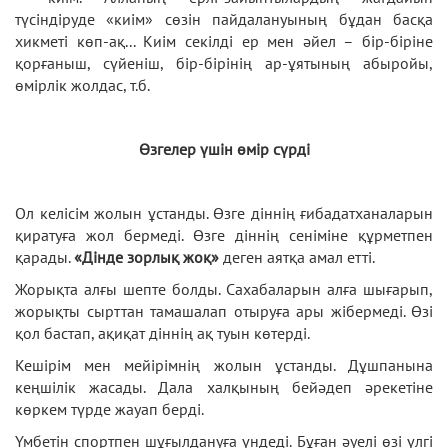
түсіндіруде «киім» сөзін пайдалануының бұдан басқа
хикметі көп-ақ... Киім секілді ер мен әйел – бір-біріне
қорғаныш, сүйеніш, бір-бірінің ар-ұятының абыройы,
өмірлік жолдас, т.б.
Өзгелер үшін өмір сүрді
Ол келісім жолын ұстанды. Өзге діннің ғибадатханаларын
қиратуға жол бермеді. Өзге діннің сеніміне құрметпен
қарады.
«Дінде зорлық жоқ»
деген аятқа амал етті.
Жорықта алғы шепте болды. Сахабаларын алға шығарып,
жорықты сырттан тамашалап отыруға ары жібермеді. Өзі
қол бастап, ақиқат діннің ақ туын көтерді.
Кешірім мен мейірімнің жолын ұстанды. Дұшпанына
кеңшілік жасады. Дала халқының бейәдеп әрекетіне
көркем түрде жауап берді.
Үмбетін спортпен шұғылдануға үндеді. Бұған әуелі өзі үлгі