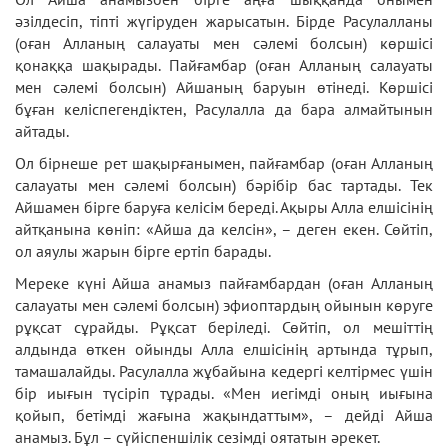
әзілдесіп, тіпті жүгіруден жарысатын. Бірде Расулалланы
(оған Алланың салауаты мен сәлемі болсын) көршісі
қонаққа шақырады. Пайғамбар (оған Алланың салауаты
мен сәлемі болсын) Айшаның баруын өтінеді. Көршісі
бұған келіспегендіктен, Расулалла да бара алмайтынын
айтады.
Ол бірнеше рет шақырғанымен, пайғамбар (оған Алланың
салауаты мен сәлемі болсын) бәрібір бас тартады. Тек
Айшамен бірге баруға келісім береді. Ақыры Алла елшісінің
айтқанына көніп: «Айша да келсін», – деген екен. Сөйтіп,
ол аяулы жарын бірге ертіп барады.
Мереке күні Айша анамыз пайғамбардан (оған Алланың
салауаты мен сәлемі болсын) эфиоптардың ойынын көруге
рұқсат сұрайды. Рұқсат беріледі. Сөйтіп, ол мешіттің
алдында өткен ойынды Алла елшісінің артында тұрып,
тамашалайды. Расулалла жұбайына кедергі келтірмес үшін
бір иығын түсіріп тұрады. «Мен иегімді оның иығына
қойып, бетімді жағына жақындаттым», – дейді Айша
анамыз. Бұл – сүйіспеншілік сезімді оятатын әрекет.