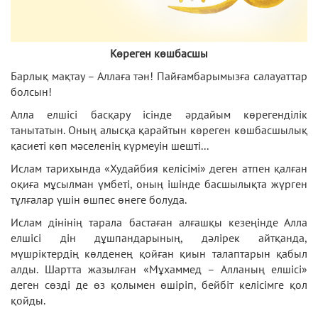
Көреген көшбасшы
Барлық мақтау – Аллаға тән! Пайғамбарымызға салауаттар
болсын!
Алла елшісі басқару ісінде әр­дайым көрегенділік
танытатын. Оның алысқа қарайтын көреген көшбасшылық
қасиеті көп мәселенің күрмеуін шешті...
Ислам тарихында «Худайбия келісімі» деген атпен қалған
оқиға мұсылман үмбеті, оның ішінде басшылықта жүрген
тұлғалар үшін өшпес өнеге болуда.
Ислам дінінің тарала бастаған алғашқы кезеңінде Алла
елшісі дін дұшпандарының, дәлірек айтқанда,
мүшріктердің көлденең қойған қиын талаптарын қабыл
алды. Шартта жазылған «Мұхаммед – Алланың елшісі»
деген сөзді де өз қолымен өшіріп, бейбіт келісімге қол
қойды.