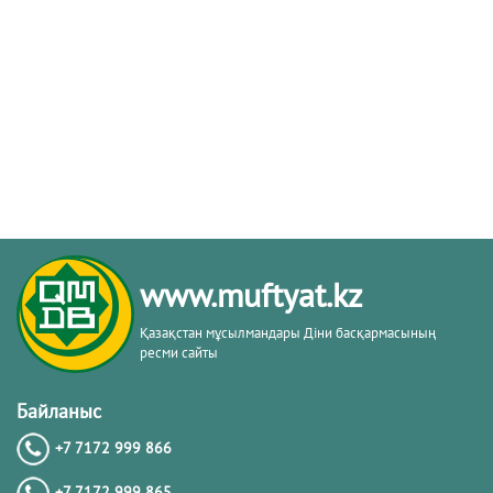
www.muftyat.kz
Қазақстан мұсылмандары Діни басқармасының
ресми сайты
Байланыс
+7 7172 999 866
+7 7172 999 865