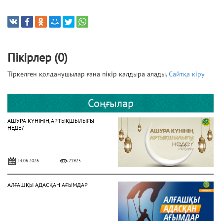
Пікірлер (0)
Тіркелген қолданушылар ғана пікір қалдыра алады.
Сайтқа кіру
Соңғылар
АШУРА КҮНІНІҢ АРТЫҚШЫЛЫҒЫ
НЕДЕ?
24.06.2026
21925
АЛҒАШҚЫ АДАСҚАН АҒЫМДАР