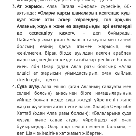
Ат жарысы.
Алла Тағала «Әнфал» сүресінің 60-
аятында:
«Оларға қарсы шамаларың келгенше күш-
қуат және атты әскер әзірлеңдер, сол арқылы
Алланың жауын және өз жауларыңды әрі өзгелерді
де сескендіру қажет»,
– деп бұйырады.
Пайғамбарымыз (оған Алланың салауаты мен сәлемі
болсын) өзінің Қасуа атымен жарысып, еш
жеңілмеген. Бірақ бірде ауылдан келген арабпен
жарысып, жеңілген кезде сахабалар ренішке батқан
екен. Ибн Омар (одан Алла разы болсын): «Алла
елшісі ат жарысын ұйымдастырып, оған сыйлық
тігетін еді», – деген.
Суда жүзу.
Алла елшісі (оған Алланың салауаты мен
сәлемі болсын) анасымен бірге нағашыларының
үйінде болған кезде суда жүзуді үйренгенін және
жақсы жүзетінін айтып еске алған. Халифа Омар ибн
Хаттаб (одан Алла разы болсын): «Балаларыңа суда
жүзуді және садақ атуды үйретіңдер әрі оған
бұйырыңдар. Олар атқа секіріп мінетін болсын», –
деп Шам әкімдігіне хат жазып жіберген.