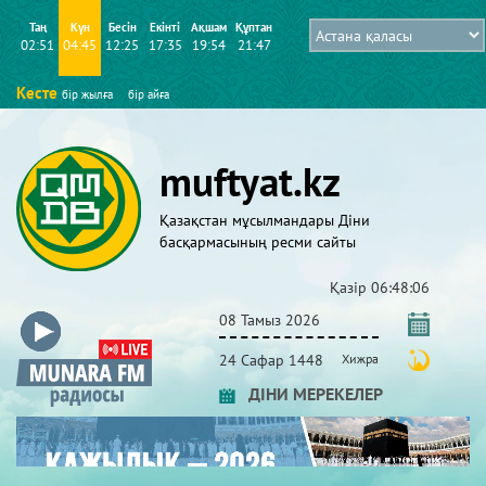
Таң
Күн
Бесін
Екінті
Ақшам
Құптан
02:51
04:45
12:25
17:35
19:54
21:47
Кесте
бір жылға
бір айға
muftyat.kz
Қазақстан мұсылмандары Діни
басқармасының ресми сайты
Қазір
06:48:07
08 Тамыз 2026
24 Сафар 1448
Хижра
ДІНИ МЕРЕКЕЛЕР