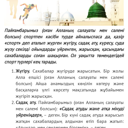
Пайғамбарымыз (оған Алланың салауаты мен сәлемі
болсын) спортпен кәсіби түрде айналыспаса да, қазір
«спорт» деп аталып жүрген жүгіру, садақ ату, күресу, суда
жүзу секілді ойындарды үйренген, жарысқан, қасындағы
сахабаларды соған шақырған. Ол уақытта төмендегідей
спорт түрлері кең тарады.
Жүгіру.
Сахабалар жүгіруде жарысатын. Бір жолы
Алла елшісі (оған Алланың салауаты мен сәлемі
болсын) Айша анамыздың көңілін көтеру және
басқаларға үлгі көрсету мақсатында жұбайымен
жүгіріп жарысқан.
Садақ ату.
Пайғамбарымыз (оған Алланың салауаты
мен сәлемі болсын):
«Садақ атуды және атқа мінуді
үйреніңдер»,
– деген. Бір күні садақ атуда жарысып
жатқан сахабалардың алдынан өтіп бара жатып:
«Атыңдар, мен сендермен біргемін», – деген.