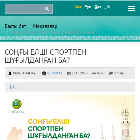
Қаз
Рус
Qaz
قاز
Togg
navi
Басты бет
Мақалалар
СОҢҒЫ ЕЛШІ СПОРТПЕН ШҰҒЫЛДАНҒАН БА?
СОҢҒЫ ЕЛШІ СПОРТПЕН
ШҰҒЫЛДАНҒАН БА?
Хасан АМАНҚҰЛ
muftyat.kz
27.10.2020
8870
0 пікір
–
|
A
|
+