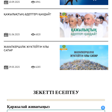
10.09.2025
6941
ҚАЖЫЛЫҚТЫҢ ӘДЕПТЕРІ ҚАНДАЙ?
01.06.2025
6820
ЖАУАПКЕРШІЛІК ЖҮКТЕЙТІН ҰЛЫ
САПАР
29.05.2025
6283
ХАДДАДИЛЕР АҒЫМЫ ЖАЙЛЫ НЕ
БІЛЕМІЗ?
16.04.2025
8704
ЕҢБЕК ЕТУ ӘДЕБІ