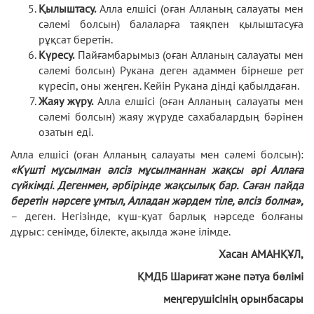
Қылыштасу.
Алла елшісі (оған Алланың салауаты мен
сәлемі болсын) балаларға таяқпен қылыштасуға
рұқсат беретін.
Күресу.
Пайғамбарымыз (оған Алланың салауаты мен
сәлемі болсын) Рукана деген адаммен бірнеше рет
күресіп, оны жеңген. Кейін Рукана дінді қабылдаған.
Жаяу жүру.
Алла елшісі (оған Алланың салауаты мен
сәлемі болсын) жаяу жүруде сахабалардың бәрінен
озатын еді.
Алла елшісі (оған Алланың салауаты мен сәлемі болсын):
«Күшті мұсылман әлсіз мұсылманнан жақсы әрі Аллаға
сүйкімді. Дегенмен, әрбірінде жақсылық бар. Саған пайда
беретін нәрсеге ұмтыл, Алладан жәрдем тіле, әлсіз болма»,
– деген. Негізінде, күш-қуат барлық нәрседе болғаны
дұрыс: сенімде, білекте, ақылда және ілімде.
Хасан
АМАНҚҰЛ
,
ҚМДБ
Шариғат
және
пәтуа
бөлімі
меңгерушісінің орынбасары