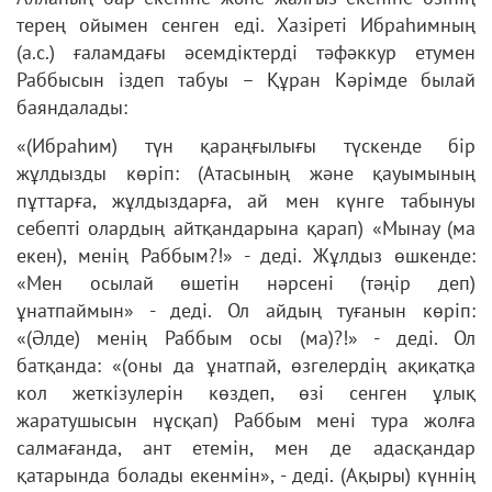
терең ойымен сенген еді. Хазіреті Ибраһимның
(а.с.) ғаламдағы әсемдіктерді тәфәккур етумен
Раббысын іздеп табуы – Құран Кәрімде былай
баяндалады:
«(Ибраһим) түн қараңғылығы түскенде бір
жұлдызды көріп: (Атасының және қауымының
пұттарға, жұлдыздарға, ай мен күнге табынуы
себепті олардың айтқандарына қарап) «Мынау (ма
екен), менің Раббым?!» - деді. Жұлдыз өшкенде:
«Мен осылай өшетін нәрсені (тәңір деп)
ұнатпаймын» - деді. Ол айдың туғанын көріп:
«(Әлде) менің Раббым осы (ма)?!» - деді. Ол
батқанда: «(оны да ұнатпай, өзгелердің ақиқатқа
кол жеткізулерін көздеп, өзі сенген ұлық
жаратушысын нұсқап) Раббым мені тура жолға
салмағанда, ант етемін, мен де адасқандар
қатарында болады екенмін», - деді. (Ақыры) күннің