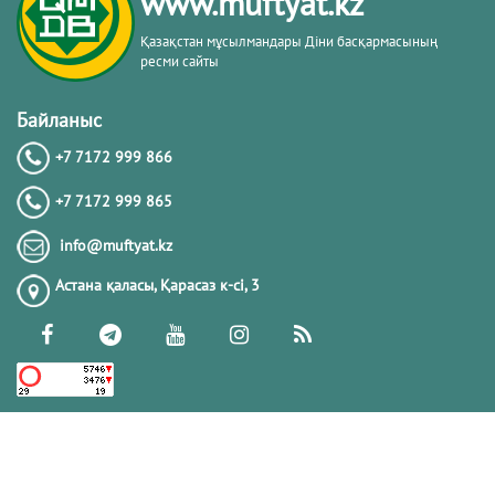
www.muftyat.kz
Қазақстан мұсылмандары Діни басқармасының
ресми сайты
Байланыс
+7 7172 999 866
+7 7172 999 865
info@muftyat.kz
Астана қаласы, Қарасаз к-сi, 3