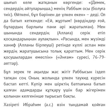
шығып келе жатқанын көргенде: «(Демек,
сендердің айтуларыңша,) менің Раббым осы (болуға
тиіс). Өйткені, бұл бәрінен де үлкен екен» – деді. Ол
да батып кеткенде: «Ей, жұртым! (көрдіңдер ғой,
бұлардың барлығы пәни әрі жаратылған). Мен
шынында сендердің (Аллаға) серік етіп
қосқандарыңнан аулақпын». «Расында, мен жүзімді
ханиф (Алланы бірлеуші) ретінде күллі аспан мен
жердің жаратушысына толық қараттым. Мен серік
қосушылардан емеспін» («Әнғам» сүресі, 76-79-
аяттар).
Бұл зерек те ақылды жас жігіт Раббысын іздеп
тапқан соң Оның жолында үлкен таухид күресін
бастап кетті. Күпір мен шірктің батпағына батып
қалған адамдарды құтқару үшін бар жігерімен
қолынан келгенінше тырысып бақты.
Хазіреті Ибраһим (а.с.) өзін тыңдамай қойған