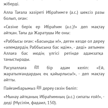
жіберді.
Алла Тағала хазіреті Ибраһимге (а.с.) шексіз разы
болып, оған:
«Сөзіне берік ер Ибраһим (а.с.)!» деп мақтау
айтқан. Тағы да Жаратушы Ие оны:
«Раббысы оған: «Басыңды и!», деген кезде ол дереу
«әлемдердің Раббысына бас идім», - деді» аятымен
Аллаға бас июдің үлгісі ретінде адамзатқа
таныстырады.
Расулаллаға ﷺ бір адам келіп:
«Ей,
жаратылғандардың ең қайырлысы!», - деп мақтау
айтты.
Пайғамбарымыз ﷺ дереу сөзін бөліп:
«Мынау айтқаның Ибраһимның (а.с.) сипаты ғой!», -
деді (Мүсілім, фәдаил, 150).