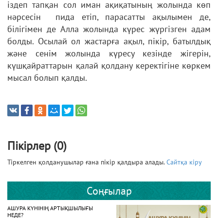
іздеп тапқан сол иман ақиқатының жолында көп
нәрсесін пида етіп, парасатты ақылымен де,
білігімен де Алла жолында күрес жүргізген адам
болды. Осылай ол жастарға ақыл, пікір, батылдық
және сенім жолында күресу кезінде жігерін,
күшқайраттарын қалай қолдану керектігіне көркем
мысал болып қалды.
Пікірлер (0)
Тіркелген қолданушылар ғана пікір қалдыра алады.
Сайтқа кіру
Соңғылар
АШУРА КҮНІНІҢ АРТЫҚШЫЛЫҒЫ
НЕДЕ?