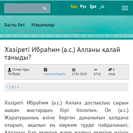
Қаз
Рус
Qaz
قاز
Togg
navi
Басты бет
Мақалалар
Хазіреті Ибраһим (а.с.) Алланы қалай таныды?
Хазіреті Ибраһим (а.с.) Алланы қалай
таныды?
Осман Нұри
0
ТОПБАШ
www.muftyat.kz
17.01.2019
6742
пікір
–
|
A
|
+
Хазіреті Ибраһим (а.с.) Аллаға достықтың сырын
ашқан жастардың бірі болатын. Ол (а.с.)
Жаратушының өзіне берген даналығын қолдана
отырып, ақылын ең көркем түрде пайдаланып,
Алланың бар екеніне және жалғыз екеніне өзінің