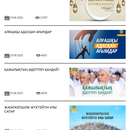
24.06.2026
21937
АЛҒАШҚЫ АДАСҚАН АҒЫМДАР
10.09.2025
6955
ҚАЖЫЛЫҚТЫҢ ӘДЕПТЕРІ ҚАНДАЙ?
01.06.2025
6828
ЖАУАПКЕРШІЛІК ЖҮКТЕЙТІН ҰЛЫ
САПАР