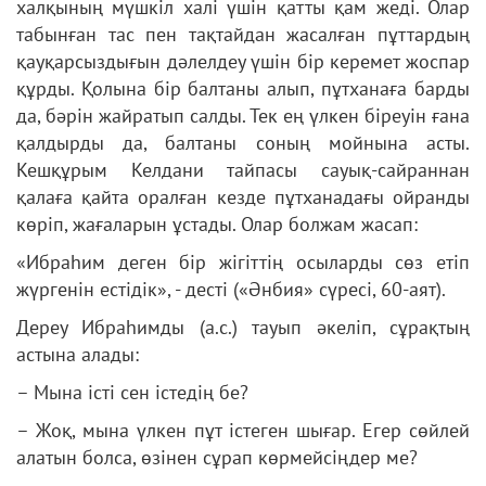
халқының мүшкіл халі үшін қатты қам жеді. Олар
табынған тас пен тақтайдан жасалған пұттардың
қауқарсыздығын дәлелдеу үшін бір керемет жоспар
құрды. Қолына бір балтаны алып, пұтханаға барды
да, бәрін жайратып салды. Тек ең үлкен біреуін ғана
қалдырды да, балтаны соның мойнына асты.
Кешқұрым Келдани тайпасы сауық-сайраннан
қалаға қайта оралған кезде пұтханадағы ойранды
көріп, жағаларын ұстады. Олар болжам жасап:
«Ибраһим деген бір жігіттің осыларды сөз етіп
жүргенін естідік», - десті («Әнбия» сүресі, 60-аят).
Дереу Ибраһимды (а.с.) тауып әкеліп, сұрақтың
астына алады:
– Мына істі сен істедің бе?
– Жоқ, мына үлкен пұт істеген шығар. Егер сөйлей
алатын болса, өзінен сұрап көрмейсіңдер ме?