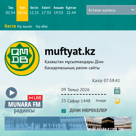
Таң
Күн
Бесін
Екінті
Ақшам
Құптан
02:54
04:46
12:25
17:33
19:53
21:44
Кесте
бір жылға
бір айға
muftyat.kz
Қазақстан мұсылмандары Діни
басқармасының ресми сайты
Қазір
07:58:41
09 Тамыз 2026
25 Сафар 1448
Хижра
ДІНИ МЕРЕКЕЛЕР