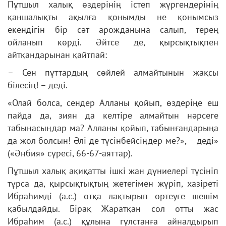
Пұтшыл халық өздерінің істеп жүргендерінің
қаншалықты ақылға қонымды не қонымсыз
екендігін бір сәт арожданына салып, терең
ойланып көрді. Әйтсе де, қырсықтықпен
айтқандарынан қайтпай:
– Сен пұттардың сөйлей алмайтынын жақсы
білесің! – деді.
«Олай болса, сендер Алланы қойып, өздеріңе еш
пайда да, зиян да келтіре алмайтын нәрсеге
табынасыңдар ма? Алланы қойып, табынғандарыңа
да жол болсын! Әлі де түсінбейсіңдер ме?», – деді»
(«Әнбия» сүресі, 66-67-аяттар).
Пұтшыл халық ақиқатты ішкі жан дүниелері түсініп
тұрса да, қырсықтықтың жетегімен жүріп, хазіреті
Ибраһимді (а.с.) отқа лақтырып өртеуге шешім
қабылдайды. Бірақ Жаратқан сол отты жас
Ибраһим (а.с.) құлына гүлстанға айналдырып