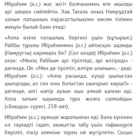
Ибраһим (а.с.) жас жігіт болғанымен, өте ақылды
әрі шешен сөйлейтін. Хақ Тағала оның Нәмрудтай
залым патшаның парасаттылықпен көсем тілімен
жеңуін былай баян етеді:
«Алла өзіне патшалық бергені үшін (құтырып,)
Раббы туралы Ибраһиммен (а.с.) айтысқан адамды
(Нәмрутты) көрмедің бе? (Сол кезде) Ибраһим (а.с.)
оған: «Менің Раббым әрі тірілтеді, әрі өлтіреді» -
дегенде, Ол: «Мен де тірілтіп, өлтіре аламын», - деді.
Ибраһим (а.с.): «Алла расында, күнді шығыстан
шығарады, ал сен оны батыстан шығарып көрші!» -
дегенде, әлгі кәпір аузын аша алмай қалған еді.
Алла залым қауымды тура жолға салмайды»
(«Бақара» сүресі, 258-аят).
Ибраһим (а.с.) ерекше жаратылған еді. Бала күнінен
ол таухидті іздеп, ақиқатты табу үшін тәфәккурге
беріліп, пікір әлеміне терең ой жүгіртетін. Сосын