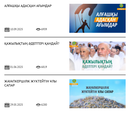
АЛҒАШҚЫ АДАСҚАН АҒЫМДАР
10.09.2025
6939
ҚАЖЫЛЫҚТЫҢ ӘДЕПТЕРІ ҚАНДАЙ?
01.06.2025
6819
ЖАУАПКЕРШІЛІК ЖҮКТЕЙТІН ҰЛЫ
САПАР
29.05.2025
6280
ХАДДАДИЛЕР АҒЫМЫ ЖАЙЛЫ НЕ
БІЛЕМІЗ?