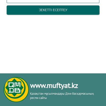
www.muftyat.kz
Қазақстан мұсылмандары Діни басқармасының
ресми сайты