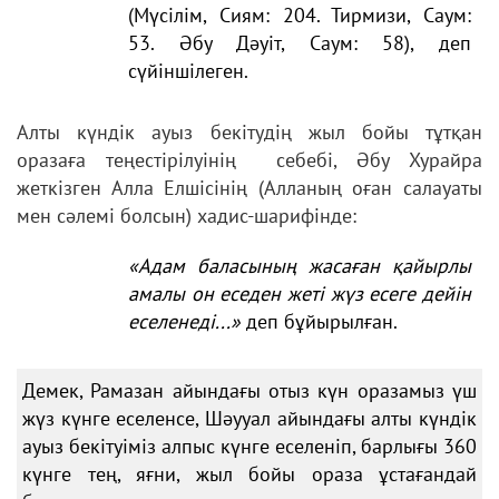
(Мүсілім, Сиям: 204. Тирмизи, Саум:
53. Әбу Дәуіт, Саум: 58), деп
сүйіншілеген.
Алты күндік ауыз бекітудің жыл бойы тұтқан
оразаға теңестірілуінің себебі, Әбу Хурайра
жеткізген Алла Елшісінің (Алланың оған салауаты
мен сәлемі болсын) хадис-шарифінде:
«Адам баласының жасаған қайырлы
амалы он еседен жеті жүз есеге дейін
еселенеді...»
деп бұйырылған.
Демек, Рамазан айындағы отыз күн оразамыз үш
жүз күнге еселенсе, Шәууал айындағы алты күндік
ауыз бекітуіміз алпыс күнге еселеніп, барлығы 360
күнге тең, яғни, жыл бойы ораза ұстағандай