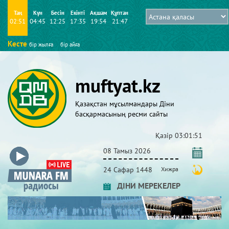
Таң
Күн
Бесін
Екінті
Ақшам
Құптан
02:51
04:45
12:25
17:35
19:54
21:47
Кесте
бір жылға
бір айға
muftyat.kz
Қазақстан мұсылмандары Діни
басқармасының ресми сайты
Қазір
03:01:52
08 Тамыз 2026
24 Сафар 1448
Хижра
ДІНИ МЕРЕКЕЛЕР