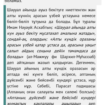
боламыз.
Шәууал айында ауыз бекітуге ниеттенген жан
алты күннің арасын үзбей ұстауына немесе
бөліп-бөліп тұтуына да болады. Бұл туралы
Имам Нәуәуй: Асхабтың:
«Шәууал айында алты
күн ауыз бекіту мұсатахап амалына жатады»,
сондай-ақ, олардың: «Алты күндік оразаны
арасын үзбей қатар ұстаса да, арасына уақыт
салып айдың соңына дейін тәмамдаса да
болады»
(әл-Мәжмуу фи Шархил-Муһаззаб)
деп айтқанын жазып қалдырған. Дегенмен,
Шәууал айының алты күндік оразасын әр
аптада екі күнге бөліп, әсіресе, аптаның
дүйсенбі және бейсенбі күндері ұстаса, нұр
үстіне нұр. Себебі, Парасат падишасы
(Алланың оған салауаты мен сәлемі болсын):
«Аптаның дүйсенбі және бейсінбі күндері
жұмақтың қақпалары ашылады»
деп