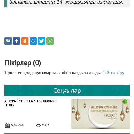
басталып, шілденің 14- жұлдызында аяқталады.
Пікірлер (0)
Тіркелген қолданушылар ғана пікір қалдыра алады.
Сайтқа кіру
Соңғылар
АШУРА КҮНІНІҢ АРТЫҚШЫЛЫҒЫ
НЕДЕ?
24.06.2026
21922