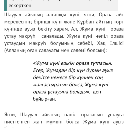
ескерткен.
Шәууал айының алғашқы күні, яғни, Ораза айт
мерекесінің бірінші күні және Құрбан айттың төрт
күнінде ауыз бекіту харам. Ал, Жұма күні ораза
ұстау макрұһ саналады. Жұма күні нәпіл ораза
ұстаудың макрұһ болуының себебі, Хақ Елшісі
(Алланың оған салауаты мен сәлемі болсын):
«Жұма күні ешкім ораза тұтпасын.
Егер, Жұмадан бір күн бұрын ауыз
бекітсе немесе бір күннен соң
жалғастыратын болса, Жұма күні
ораза ұстауына болады»,-
деп
бұйырған.
Яғни, Шәууал айының нәпіл оразасын ұстауға
ниеттенген жан мүмкін болса Жұма күні ауыз