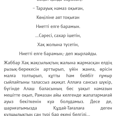
− Тарауық намаз оқыған,
Көңіліне аят тоқыған
Ниетті елге барамын.
…Сәресі, сахар ішетін,
Хақ жолына түсетін,
Ниетті елге барамын,-
деп жырлайды.
Жаббар Хақ жақсылықтың жалына жармасқан елдің
рызық-берекесін арттырып, үйін жанға, өрісін
малға толтырып, құтты һәм бейбіт ғұмыр
сыйлайтыны талассыз ақиқат. Аллаға сансыз шүкір,
бүгінде Алаш баласының бес уақыт намазын
мешітте оқып, Рамазан айы келгенде жапатармағай
ауыз бекіткенін куә болудамыз. Десе де,
шариғатымызда Құдай-Тағалаға деген
құлшылықтың сан түрі бар екені белгілі...