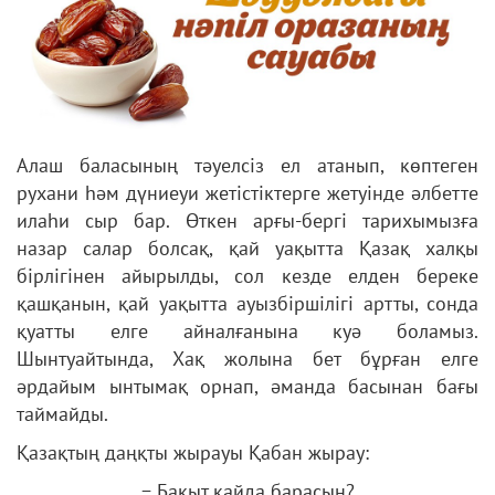
Алаш баласының тәуелсіз ел атанып, көптеген
рухани һәм дүниеуи жетістіктерге жетуінде әлбетте
илаһи сыр бар. Өткен арғы-бергі тарихымызға
назар салар болсақ, қай уақытта Қазақ халқы
бірлігінен айырылды, сол кезде елден береке
қашқанын, қай уақытта ауызбіршілігі артты, сонда
қуатты елге айналғанына куә боламыз.
Шынтуайтында, Хақ жолына бет бұрған елге
әрдайым ынтымақ орнап, әманда басынан бағы
таймайды.
Қазақтың даңқты жырауы Қабан жырау:
− Бақыт қайда барасың?