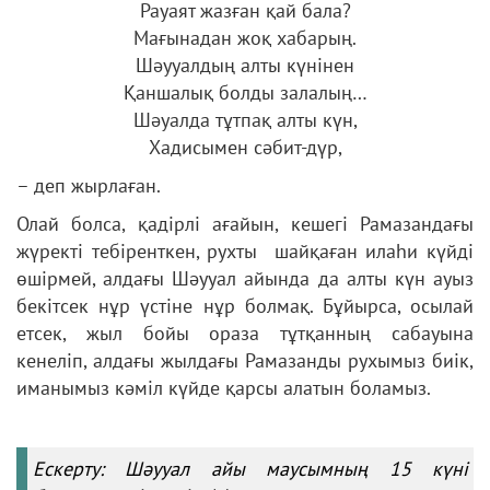
Рауаят жазған қай бала?
Мағынадан жоқ хабарың.
Шәууалдың алты күнінен
Қаншалық болды залалың…
Шәуалда тұтпақ алты күн,
Хадисымен сәбит-дүр,
– деп жырлаған.
Олай болса, қадірлі ағайын, кешегі Рамазандағы
жүректі тебіренткен, рухты шайқаған илаһи күйді
өшірмей, алдағы Шәууал айында да алты күн ауыз
бекітсек нұр үстіне нұр болмақ. Бұйырса, осылай
етсек, жыл бойы ораза тұтқанның сабауына
кенеліп, алдағы жылдағы Рамазанды рухымыз биік,
иманымыз кәміл күйде қарсы алатын боламыз.
Ескерту: Шәууал айы маусымның 15 күні