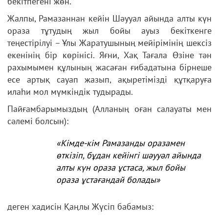
бекітпегені жөн.
Жалпы, Рамазаннан кейін Шәууал айында алты күн
ораза тұтудың жыл бойы ауыз бекіткенге
теңестірілуі – Ұлы Жаратушының мейірімінің шексіз
екенінің бір көрінісі. Яғни, Хақ Тағала Өзіне тән
рахымымен құлының жасаған ғибадатына бірнеше
есе артық сауап жазып, ақыретімізді құтқаруға
илаһи мол мүмкіндік тудырады.
Пайғамбарымыздың (Алланың оған салауаты мен
сәлемі болсын):
«Кімде-кім Рамазанды оразамен
өткізіп, бұдан кейінгі шәууәл айында
алты күн ораза ұстаса, жыл бойы
ораза ұстағандай болады»
деген хадисін Қаңлы Жүсіп бабамыз: