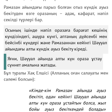
Рамазан айындағы парыз болған отыз күндік ауыз
бекітуден өзге оразаның – адақ, кафарат, нәпіл
секілді түрлері бар.
Осының ішінде нәпіл оразаға барағат кешінің
күндізіндегі, ашура күнгі, аптаның дүйсенбі мен
бейсінбі күндері және Рамазаннан кейінгі Шәууал
айындағы алты күндік ауыз бекіту кіреді.
Яғни, Шәууал айында алты күн ораза ұстау
сүннет амалына жатады.
Бұл туралы Хақ Елшісі (Алланың оған салауаты мен
сәлемі болсын):
«Кімде-кім Рамазан айында ауыз
бекітіп, одан кейінгі Шәууал айында
алты күн ораза ұстайтын болса, жыл
бойы ауыз бекіткендей болады»