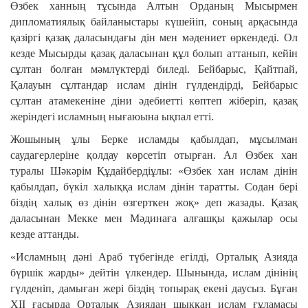
Өзбек ханның тұсында Алтын Орданың Мысырмен
дипломатия­лық байланыстары күшейіп, соның арқа­сында
қазіргі қазақ даласын­дағы дін мен мәдениет өркендеді. Ол
кез­де Мысыр­ды қазақ даласынан құл болып аттанып, кейін
сұлтан болған мәмлүктер­ді биледі. Бейба­рыс, Қайтпай,
Қалауын сұлтандар ислам дінін гүлдендірді, Бей­барыс
сұлтан атаме­кеніне діни әдебиетті көптеп жіберіп, қа­зақ
жеріндегі исламның нығаюына ықпал етті.
Жошының ұлы Берке исламды қабыл­дап, мұсылман
саудагерлеріне қолдау көрсетіп отырған. Ал Өзбек хан
туралы Шәкәрім Құдайбердіұлы: «Өзбек хан ислам дінін
қабылдап, бүкіл халыққа ис­лам дінін таратты. Содан бері
біздің халық өз дінін өзгерткен жоқ» деп жазады. Қазақ
дала­сы­нан Мекке мен Мәдинаға алғашқы қажы­лар осы
кезде аттанды.
«Исламның дәні Араб түбегінде егілді, Орталық Азияда
бүршік жарды» дейтін үлкендер. Шынында, ислам дінінің
гүлде­ніп, дамыған жері біздің топырақ екені даусыз. Бұған
ХІІ ғасырда Орталық Азия­дан шыққан ислам ғұламасы