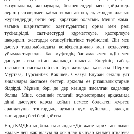
жазу­шылары, жыраулары, би-шешендері мен қайраткер­
лерінің сөздерімен қабыстырып айтып, ақ жолдан адасып
жүргендердің бе­тін бері қаратқан болатын. Мешіт жама­
ғатына шариғаттағы әдет-ғұрыптың орны мен рөлі
түсіндірілді, салт-дәстүрді құр­мет­теуге, қастерлеуге
шақырып, жастарды отансүйгіштікке тәр­биеледі. Дін мен
дәстүр тақырыбындағы кон­ференциялар мен кездесулер
ұйым­дас­тырылды. Бас мүфтидің бастамасымен «Дін мен
дәстүр» атты кітап жарыққа шықты. Екеуінің са­бақ­
тастығын насихаттайтын бұл жинаққа қатысты Шерхан
Мұртаза, Тұр­сын­бек Кәкішев, Смағұл Елубай секілді ұлт
зиялылары баспасөз беттері арқылы өз ризашылықтарын
білдірді. Мұның бәрі де дер кезінде жасалған қадамдар
болды. Міне, осындай толағай жұмыстардың арқа­сында
дінді дәстүрге қарсы қойып немесе бөлектеп жүрген
арандатушы топтардың аузына құм құйылды, адасқан
жастардың беті бері қайтты.
Енді ҚМДБ-ның биылғы жылды «Дін және тарих тағылымы
жылы» деп жария­лауы да осындай қыруар қызмет атқаруға