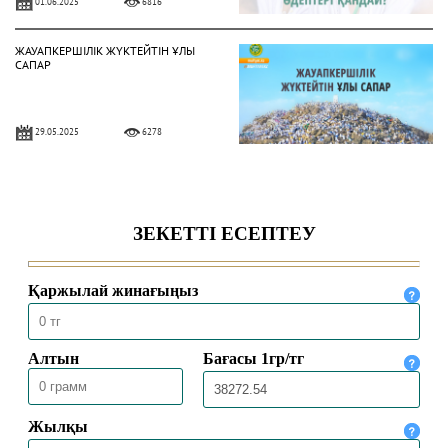
01.06.2025
6816
ЖАУАПКЕРШІЛІК ЖҮКТЕЙТІН ҰЛЫ
САПАР
29.05.2025
6278
ХАДДАДИЛЕР АҒЫМЫ ЖАЙЛЫ НЕ
БІЛЕМІЗ?
16.04.2025
8695
ЕҢБЕК ЕТУ ӘДЕБІ
24.02.2025
10572