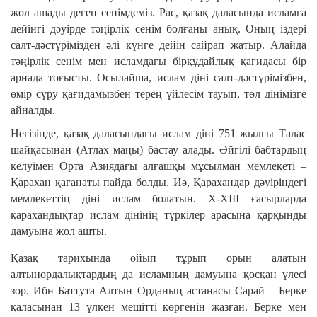
жол ашады деген сенімдеміз. Рас, қазақ даласында исламға
дейінгі дәуірде тәңір­лік сенім болғаны анық. Оның іздері
салт-дәстүрімізден әлі күнге дейін сайрап жатыр. Алайда
тәңірлік сенім мен ислам­дағы бір­құдай­лық қағидасы бір
арнада тоғысты. Осылайша, ислам діні салт-дәс­түрімізбен,
өмір сүру қағидамыз­бен терең үй­лесім тауып, төл дінімізге
айнал­ды.
Негізінде, қазақ даласындағы ислам діні 751 жылғы Талас
шайқасынан (Атлах маңы) бастау алады. Әйгілі бабтардың
ке­луімен Орта Азиядағы алғашқы мұсылман мем­лекеті –
Қарахан қағанаты пайда бол­ды. Иә, Қарахандар дәуіріндегі
мемлекет­тің діні ислам болатын. Х-ХІІІ ғасырларда
қарахандықтар ислам дінінің түркілер арасына қарқынды
дамуына жол ашты.
Қазақ тарихында ойып тұрып орын алатын
алтынордалықтардың да ислам­ның дамуына қосқан үлесі
зор. Ибн Бат­ту­та Алтын Орданың астанасы Сарай – Берке
қаласынан 13 үлкен мешітті көр­генін жаз­ған. Берке мен