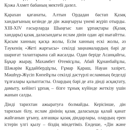
Қожа Ахмет бабаның мектебі дәлел.
Қарахан қағанаты, Алтын Ордадан бастап Қазақ
хандығының кезінде де дін жаңғыруы үнемі жүріп отырды.
ХІІІ-ХІV ғасырларда Шыңғыс хан ұрпақтары (Қа­зақ
хандары) қазақ даласындағы ислам дінін одан әрі нығайтты.
Қасым ханның қасқа жолы, Есім ханның ескі жолы, әз
Тәукенің «Жеті жарғысы» секілді заңна­малардың бәрі де
шариғат талаптарына сай жасалды. Одан беріде Асанқайғы,
Бұқар жырау, Махамбет Өтемісұлы, Абай Құнанбайұлы,
Шәкәрім Құдайбердіұлы, Ғұмар Қараш, Науан хазірет,
Мәшһүр-Жүсіп Көпейұлы се­кілді дәстүрлі ислам­ның беделді
тұлға­лары қалыптасты. Олар­дың бәрі де ата дінді асқақтату,
дамыту, кейінгі ұрпақ – бізге тұнық күйінде жеткізу үшін
жанын салды.
Дінді тарихтан ажыратуға болмайды. Керісінше, дін
тарихын білу, ислам дінінің қазақ даласында қалай қанат
жайғанын ұғыну, алғашқы қазақ діндарлары, олар­дың ерен
істерін үлгі қылу – біздің мінде­тіміз. Ендеше, «Дін және