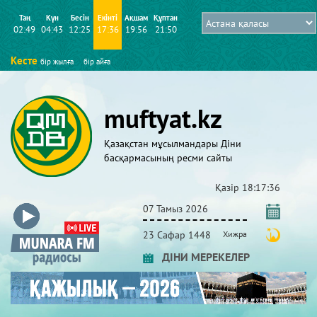
Таң
Күн
Бесін
Екінті
Ақшам
Құптан
02:49
04:43
12:25
17:36
19:56
21:50
Кесте
бір жылға
бір айға
muftyat.kz
Қазақстан мұсылмандары Діни
басқармасының ресми сайты
Қазір
18:17:37
07 Тамыз 2026
23 Сафар 1448
Хижра
ДІНИ МЕРЕКЕЛЕР