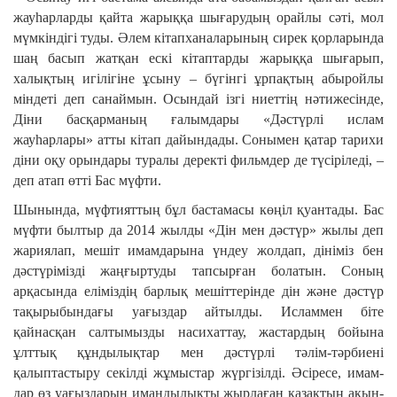
жауһарларды қай­та жарыққа шығарудың орайлы сәті, мол
мүмкіндігі туды. Әлем кітапхана­лары­ның сирек қорларында
шаң басып жатқан ескі кітаптарды жарыққа шыға­рып,
халық­тың игілігіне ұсыну – бүгінгі ұрпақтың абы­рой­лы
міндеті деп санай­мын. Осындай ізгі ниет­тің нәтижесінде,
Діни басқарманың ға­лымдары «Дәстүрлі ислам
жауһарлары» атты кітап дайындады. Сонымен қатар тари­хи
діни оқу орындары туралы деректі фильмдер де түсіріледі, –
деп атап өтті Бас мүфти.
Шынында, мүфтияттың бұл бастамасы көңіл қуантады. Бас
мүфти былтыр да 2014 жылды «Дін мен дәстүр» жылы деп
жария­лап, мешіт имамдарына үндеу жол­дап, дініміз бен
дәстүрімізді жаңғыртуды тап­сыр­ған болатын. Соның
арқасында еліміз­дің барлық мешіттерінде дін және дәстүр
тақырыбындағы уағыздар айтылды. Ислам­мен біте
қайнасқан салтымызды насихаттау, жастардың бойына
ұлттық құндылықтар мен дәстүрлі тәлім-тәрбиені
қалыптастыру секілді жұмыстар жүргізіл­ді. Әсіресе, имам­
дар өз уағыздарын иман­дылықты жырлаған қазақтың ақын-