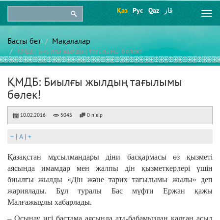
Қаз
Рус
Qaz
قاز
Togg
navi
Басты бет
Мақалалар
ҚМДБ: Биылғы жылдың тағылымы бөлек!
ҚМДБ: Биылғы жылдың тағылымы
бөлек!
10.02.2016
5045
0 пікір
–
|
A
|
+
Қазақстан мұсылмандары діни басқармасы өз қызметі
аясында имамдар мен жалпы дін қызметкерлері үшін
биылғы жылды «Дін және тарих тағылымы жылы» деп
жариялады. Бұл туралы Бас мүфти Ержан қажы
Малғажыұлы хабарлады.
– Осынау игі бастама аясында ата-бабамыздан қалған асыл