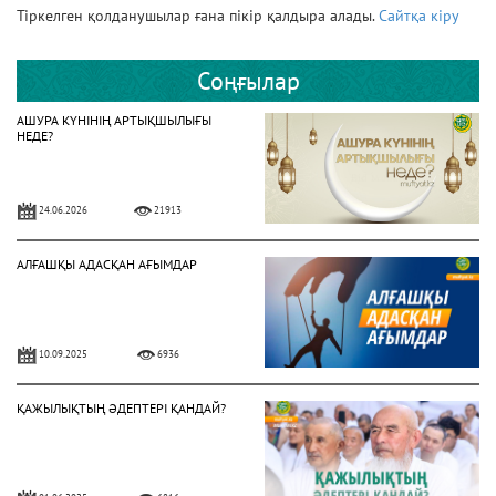
Тіркелген қолданушылар ғана пікір қалдыра алады.
Сайтқа кіру
Соңғылар
АШУРА КҮНІНІҢ АРТЫҚШЫЛЫҒЫ
НЕДЕ?
24.06.2026
21913
АЛҒАШҚЫ АДАСҚАН АҒЫМДАР
10.09.2025
6936
ҚАЖЫЛЫҚТЫҢ ӘДЕПТЕРІ ҚАНДАЙ?