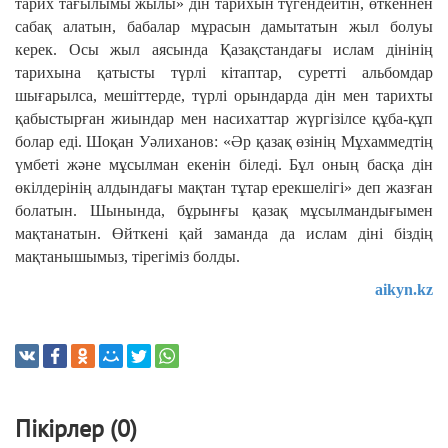
тарих тағылымы жылы» дін тарихын түгендейтін, өткеннен
сабақ алатын, бабалар мұрасын дамытатын жыл болуы
керек. Осы жыл аясында Қазақстан­дағы ислам дінінің
тарихына қатысты түрлі кітаптар, суретті альбомдар
шығарылса, ме­шіт­терде, түрлі орындарда дін мен тарих­ты
қабыстырған жиындар мен насихаттар жүргізілсе құба-құп
болар еді. Шоқан Уәли­ханов: «Әр қазақ өзінің Мұхаммедтің
үмбеті және мұсыл­ман екенін біледі. Бұл оның басқа дін
өкілдерінің алдындағы мақ­тан тұтар ерекшелігі» деп жазған
бола­тын. Шынында, бұрынғы қазақ мұсыл­манды­ғымен
мақтанатын. Өйткені қай заманда да ислам діні біздің
мақтанышымыз, тірегіміз болды.
aikyn.kz
Пікірлер (0)