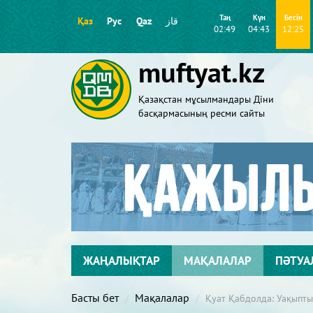
Таң
Күн
Бесін
Қаз
Рус
Qaz
قاز
02:49
04:43
12:25
muftyat.kz
Қазақстан мұсылмандары Діни
басқармасының ресми сайты
ЖАҢАЛЫҚТАР
МАҚАЛАЛАР
ПӘТУА
Басты бет
Мақалалар
Қуат Қабдолда: Уақыпты