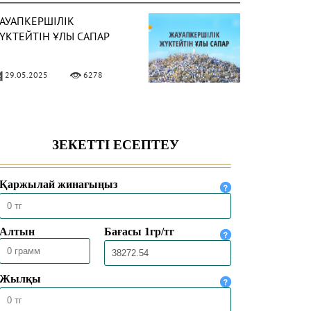
АУАПКЕРШІЛІК
ҮКТЕЙТІН ҰЛЫ САПАР
29.05.2025
6278
АДДАДИЛЕР АҒЫМЫ
АЙЛЫ НЕ БІЛЕМІЗ?
16.04.2025
8695
ҢБЕК ЕТУ ӘДЕБІ
24.02.2025
10572