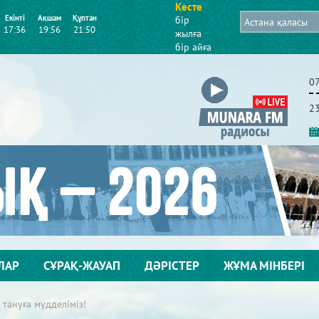
Кесте
Екінті
Ақшам
Құптан
бір
17:36
19:56
21:50
жылға
бір айға
0
2
ЛАР
СҰРАҚ-ЖАУАП
ДӘРІСТЕР
ЖҰМА МІНБЕРІ
 тануға мүдделіміз!