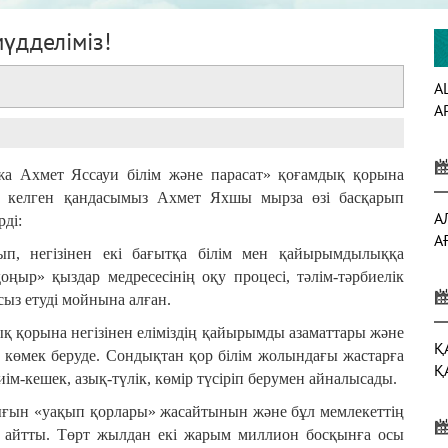
үдделіміз!
А
А
жа Ахмет Яссауи білім және парасат» қоғамдық қорына
 келген қандасымыз Ахмет Яхшы мырза өзі басқарып
А
ді:
А
ып, негізінен екі бағытқа білім мен қайырымдылыққа
ңыр» қыздар медресесінің оқу процесі, тәлім-тәрбиелік
ыз етуді мойнына алған.
қ қорына негізінен еліміздің қайырымды азаматтары және
Қ
көмек беруде. Сондықтан қор білім жолындағы жастарға
Қ
м-кешек, азық-түлік, көмір түсіріп берумен айналысады.
ғын «уақып қорлары» жасайтынын және бұл мемлекеттің
ін айтты. Төрт жылдан екі жарым миллион босқынға осы