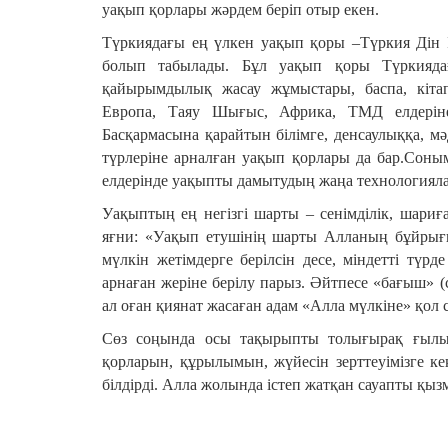
уақып қорлары жәрдем беріп отыр екен.
Түркиядағы ең үлкен уақып қоры –Түркия Дін 
болып табылады. Бұл уақып қоры Түркияда
қайырымдылық жасау жұмыстары, баспа, кіта
Европа, Таяу Шығыс, Африка, ТМД елдеріне
Басқармасына қарайтын білімге, денсаулыққа, м
түрлеріне арналған уақып қорлары да бар.Соныме
елдерінде уақыпты дамытудың жаңа технологиял
Уақыптың ең негізгі шарты – сенімділік, шариғ
яғни: «Уақып етушінің шарты Алланың бұйрығы
мүлкін жетімдерге берілсін десе, міндетті түрд
арнаған жеріне берілу парыз. Әйтпесе «бағыш» (
ал оған қиянат жасаған адам «Алла мүлкіне» қол
Сөз соңында осы тақырыпты толығырақ ғылым
қорларын, құрылымын, жүйесін зерттеуімізге ке
білдірді. Алла жолында істеп жатқан сауапты қыз