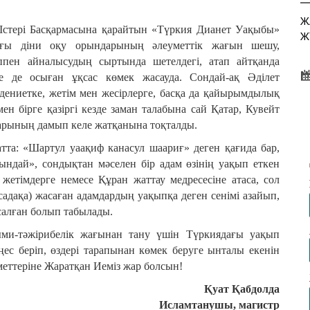
Ж
Істері Басқармасына қарайтын «Түркия Дианет Уақыбы»
Ж
ғы діни оқу орындарының әлеуметтік жағын шешу,
ппен айналысудың сыртында шетелдегі, атап айтқанда
 де осыған ұқсас көмек жасауда. Сондай-ақ Әділет
әдениетке, жетім мен жесірлерге, басқа да қайырымдылық
н бірге қазіргі кезде заман талабына сай Қатар, Кувейт
Х
арының дамып келе жатқанына тоқталды.
Ж
атта: «Шартул уаақиф канасул шаариғ» деген қағида бар,
ндай», сондықтан мәселен бір адам өзінің уақып еткен
е жетімдерге немесе Құран жаттау медресесіне атаса, сол
садақа) жасаған адамдардың уақыпқа деген сенімі азайып,
Е
 салған болып табылады.
и-тәжірибелік жағынан тану үшін Түркиядағы уақып
ңес беріп, өздері тарапынан көмек беруге ынталы екенін
меттеріне Жаратқан Иеміз жар болсын!
Қуат Қабдолда
Исламтанушы, магистр