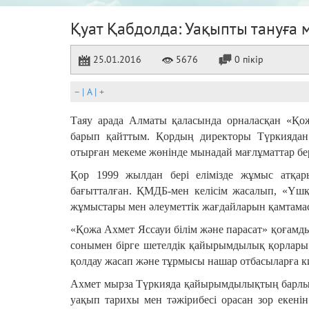
Қуат Қабдолда: Уақыпты тануға м
25.01.2016
5676
0 пікір
–
|
A
|
+
Таяу арада Алматы қаласында орналасқан «Қо
барып қайттым. Қордың директоры Түркиядан
отырған мекеме жөнінде мынадай мағлұматтар бер
Қор 1999 жылдан бері елімізде жұмыс атқар
бағытталған. ҚМДБ-мен келісім жасалып, «Үшқо
жұмыстары мен әлеуметтік жағдайларын қамтамас
«Қожа Ахмет Яссауи білім және парасат» қоғамды
сонымен бірге шетелдік қайырымдылық қорлары 
қолдау жасап және тұрмысы нашар отбасыларға киі
Ахмет мырза Түркияда қайырымдылықтың барлы
уақып тарихы мен тәжірибесі орасан зор екен