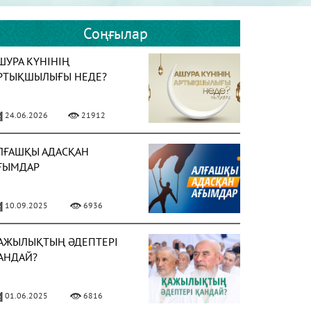
Соңғылар
ШУРА КҮНІНІҢ
РТЫҚШЫЛЫҒЫ НЕДЕ?
24.06.2026
21912
ЛҒАШҚЫ АДАСҚАН
ҒЫМДАР
10.09.2025
6936
АЖЫЛЫҚТЫҢ ӘДЕПТЕРІ
АНДАЙ?
01.06.2025
6816