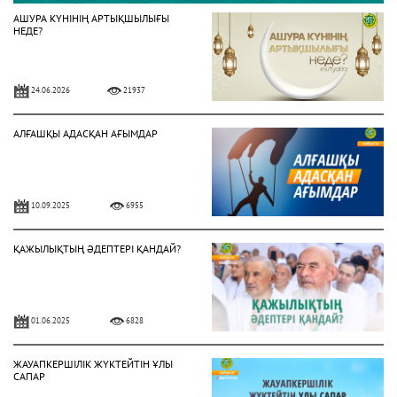
АШУРА КҮНІНІҢ АРТЫҚШЫЛЫҒЫ
НЕДЕ?
24.06.2026
21937
АЛҒАШҚЫ АДАСҚАН АҒЫМДАР
10.09.2025
6955
ҚАЖЫЛЫҚТЫҢ ӘДЕПТЕРІ ҚАНДАЙ?
01.06.2025
6828
ЖАУАПКЕРШІЛІК ЖҮКТЕЙТІН ҰЛЫ
САПАР