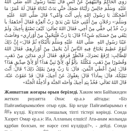
رَوَي الحَاكِمُ وَاْلبَيْهَقِيُّ عَنْ أَنَسٍ قَالَ بَيْنَمَا رَسُولُ اللهِ صَلَّي اللهُ
عَلَيْهِ وَسَلَّمَ جَالِسٌ رَأَيْنَاهُ ضَحِكَ حَتَّي بَدَتْ ثَنَايَاهُ فَقَالَ لَهُ عُمَرُ: مَا
أَضْحَكَكَ يَا رَسُولَ اللهِ بِأبِي أَنْتَ وَأُمِّي؟ قَالَ صَلَّي اللهُ عَلَيْهِ
وَسَلَّمَ:» رَجُلاَنِ مِنْ أُمَّتِي جَثَيَا بَيْنَ يَدَيْ رَبِّ اْلعِزَّةِ فَقَالَ أَحَدُهمُاَ: ياَ
رَبِّ خُذْ لِي حَقِّي مِنْ أَخِي، فَقَالَ اللهُ تَعاَليَ: كَيْفَ تَصْنَعُ بِأَخِيكَ وَلَمْ
يَبْقَي مِنْ حَسَنَاتِهِ شَيْءٌ؟ قَالَ: يَا رَبِّ فَلْيَحْمِلْ مِنْ أَوْزاَرِي» وَفاَضَتْ
عَيْنَا رَسُولِ اللهِ صَلَّي اللهُ عَلَيْهِ وَسَلَّمَ بَاْلُبُكَاءِ ثُمَّ قَالَ:» إِنَّ ذَلِكَ
لَيَوْمٌ عَظِيمٌ يَحْتَاجُ فِيهِ النَّاسُ أَنْ يَحْمِلَ مِنْ أَوْزاَرِهِمْ، فَقَالَ اللهُ
للِطَّالِبِ: اِرْفَعْ بَصَرَكَ، فَانْظُرْ فَرَفَعَ، فَقَالَ أَرَي مَدَائِنَ مِنْ ذَهَبٍ،
وَقُصُورًا مِنْ ذَهَبٍ، مُكَلَّلَةً باِلُّؤْ لُؤٍ، لِأَيِّ نَبِيٍّ هَذاَ؟ أَوْ لِأَيِّ صِدِّيقٍ هَذَا؟
قَالَ: لِمَنْ أَعْطَي الثَّمَنَ، قاَلَ: يَا رَبِّ وَمَنْ يَمْلِكُ ذَلِكَ؟ قَالَ: أَنْتَ
تَمْلِكُهُ، قاَلَ: بِماَذاَ؟ قَالَ: بِعَفْوِكَ عَنْ أَخِيكَ، قَالَ: قَدْ عَفَوْتُ عَنْهُ،
قَالَ اللهُ تَعَالَي: فَخُذْ بِيَدِ أَخِيكَ وَأخله الجَنَّة وَ أَدْخِلْهُ الْجَنَّةَ»
Жәннаттан жоғары орын беріледі.
Хаким мен Байһакиден
жеткен риуаятта Әнәс ﴾р.а.﴿ айтады: «Біз
Пайғамбарымызбен отыр едік. Бір кезде Пайғамбарымыз ﴾
ﷺ﴿ күлді. Күлгені соншалық тіпті тістері көрінді. Сонда
Хазрет Омар ﴾р.а.﴿: Иә, Алланың елшісі! Ата-анам жолыңда
құрбан болсын, не нәрсе сені күлдірді?», - дейді. Сонда