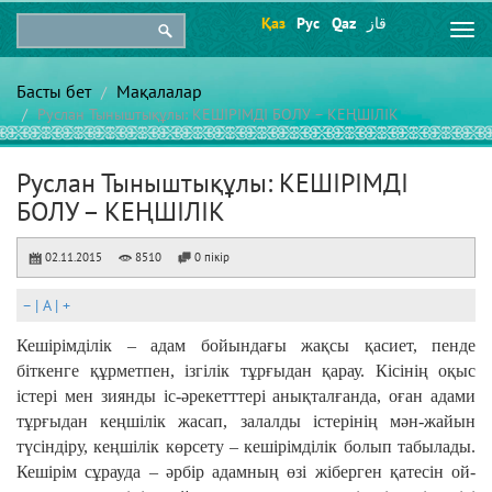
Қаз
Рус
Qaz
قاز
Togg
navi
Басты бет
Мақалалар
Руслан Тыныштықұлы: КЕШІРІМДІ БОЛУ – КЕҢШІЛІК
Руслан Тыныштықұлы: КЕШІРІМДІ
БОЛУ – КЕҢШІЛІК
02.11.2015
8510
0 пікір
–
|
A
|
+
Кешірімділік – адам бойындағы жақсы қасиет, пенде
біткенге құрметпен, ізгілік тұрғыдан қарау. Кісінің оқыс
істері мен зиянды іс-әрекетттері анықталғанда, оған адами
тұрғыдан кеңшілік жасап, залалды істерінің мән-жайын
түсіндіру, кеңшілік көрсету – кешірімділік болып табылады.
Кешірім сұрауда – әрбір адамның өзі жіберген қатесін ой-