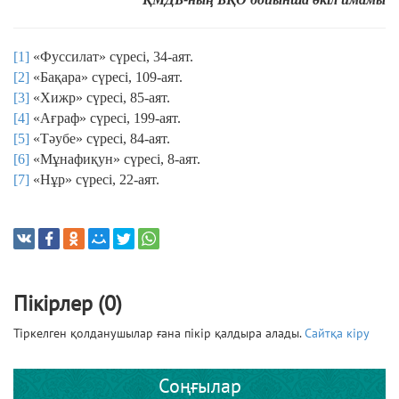
[1]
«Фуссилат» сүресі, 34-аят.
[2]
«Бақара» сүресі, 109-аят.
[3]
«Хижр» сүресі, 85-аят.
[4]
«Ағраф» сүресі, 199-аят.
[5]
«Тәубе» сүресі, 84-аят.
[6]
«Мұнафиқун» сүресі, 8-аят.
[7]
«Нұр» сүресі, 22-аят.
Пікірлер (0)
Тіркелген қолданушылар ғана пікір қалдыра алады.
Сайтқа кіру
Соңғылар