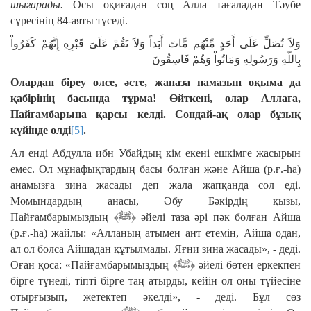
шығарады.
Осы оқиғадан соң Алла тағаладан Тәубе
сүресінің 84-аяты түседі.
وَلاَ تُصَلِّ عَلَى أَحَدٍ مِّنْهُم مَّاتَ أَبَداً وَلاَ تَقُمْ عَلَىَ قَبْرِهِ إِنَّهُمْ كَفَرُواْ
بِاللّهِ وَرَسُولِهِ وَمَاتُواْ وَهُمْ فَاسِقُونَ
Олардан біреу өлсе, әсте, жаназа намазын оқыма да
қабірінің басында тұрма! Өйткені, олар Аллаға,
Пайғамбарына қарсы келді. Сондай-ақ олар бұзық
күйінде өлді
[5]
.
Ал енді Абдулла ибн Убайдың кім екені ешкімге жасырын
емес. Ол мұнафықтардың басы болған және Айша (р.ғ.-һа)
анамызға зина жасады деп жала жапқанда сол еді.
Момындардың анасы, Әбу Бәкірдің қызы,
Пайғамбарымыздың ﴾ﷺ﴿ әйелі таза әрі пәк болған Айша
(р.ғ.-һа) жайлы: «Алланың атымен ант етемін, Айша одан,
ал ол болса Айшадан құтылмады. Яғни зина жасады», - деді.
Оған қоса: «Пайғамбарымыздың ﴾ﷺ﴿ әйелі бөтен еркекпен
бірге түнеді, тіпті бірге таң атырды, кейін ол оны түйесіне
отырғызып, жетектеп әкелді», - деді. Бұл сөз