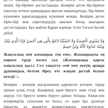
жеңіп, бір-бірімен достастырады. Кешірім деген бір-бірінен
алыстап кеткен адамдардың арасын жақындатады. Бір-біріне
күмәнмен қарағандардың күмәнын жояды. Кешірім деген
бірін-бірі жек көретіндердің амалын босқа шығарып
достастырады. Бұл жайлы Құран кәрімде Алла Тағала былай
дейді:
وَلَا تَسْتَوِي الْحَسَنَةُ وَلَا السَّيِّئَةُ ادْفَعْ بِالَّتِي هِيَ أَحْسَنُ فَإِذَا الَّذِي بَيْنَكَ
وَبَيْنَهُ عَدَاوَةٌ كَأَنَّهُ وَلِيٌّ حَمِيمٌ
Жақсылық пен жамандық тең емес. Жамандықты ең
көркем түрде жолға сал. (Жамандыққа қарсы
жақсылық қыл.) Сол уақытта сені мен екеуің араңда
дұшпандық болған біреу, өте жақын достай болып
кетеді
[1]
.
Кешірім - кешірім жасаушының дәрежесін көтеріп, барар
орнын ұлық етеді. Кешірімді адам біреуге зиян етуді жек
көреді. Ол біреуге көмек беруге дайын болады. Кімде-кім
кешірімділік сипатына ие болса, ол адам бұл дүниеде
бақытты, ал ақыретте жомарттықпен нығметтеледі.