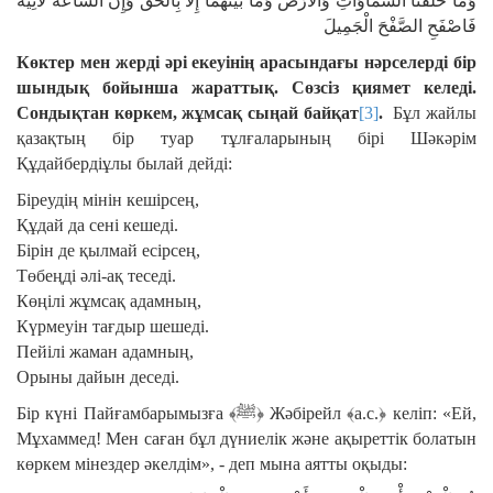
وَمَا خَلَقْنَا السَّمَاوَاتِ وَالأَرْضَ وَمَا بَيْنَهُمَا إِلاَّ بِالْحَقِّ وَإِنَّ السَّاعَةَ لآتِيَةٌ
فَاصْفَحِ الصَّفْحَ الْجَمِيلَ
Көктер мен жерді әрі екеуінің арасындағы нәрселерді бір
шындық бойынша жараттық. Сөзсіз қиямет келеді.
Сондықтан көркем, жұмсақ сыңай байқат
[3]
.
Бұл жайлы
қазақтың бір туар тұлғаларының бірі Шәкәрім
Құдайбердіұлы былай дейді:
Біреудің мінін кешірсең,
Құдай да сені кешеді.
Бірін де қылмай есірсең,
Төбеңді әлі-ақ теседі.
Көңілі жұмсақ адамның,
Күрмеуін тағдыр шешеді.
Пейілі жаман адамның,
Орыны дайын деседі.
Бір күні Пайғамбарымызға ﴾ﷺ﴿ Жәбірейл ﴾а.с.﴿ келіп: «Ей,
Мұхаммед! Мен саған бұл дүниелік және ақыреттік болатын
көркем мінездер әкелдім», - деп мына аятты оқыды: