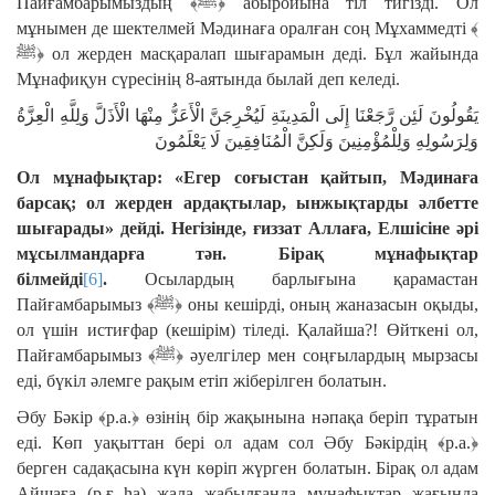
Пайғамбарымыздың ﴾ﷺ﴿ абыройына
тіл тигізді. Ол
мұнымен де шектелмей Мәдинаға оралған соң Мұхаммедті ﴾
ﷺ﴿ ол жерден масқаралап шығарамын деді. Бұл жайында
Мұнафиқун сүресінің 8-аятында былай деп келеді.
يَقُولُونَ لَئِن رَّجَعْنَا إِلَى الْمَدِينَةِ لَيُخْرِجَنَّ الْأَعَزُّ مِنْهَا الْأَذَلَّ وَلِلَّهِ الْعِزَّةُ
وَلِرَسُولِهِ وَلِلْمُؤْمِنِينَ وَلَكِنَّ الْمُنَافِقِينَ لَا يَعْلَمُونَ
Ол мұнафықтар: «Егер соғыстан қайтып, Мәдинаға
барсақ; ол жерден ардақтылар, ынжықтарды әлбетте
шығарады» дейді. Негізінде, ғиззат Аллаға, Елшісіне әрі
мұсылмандарға тән. Бірақ мұнафықтар
білмейді
[6]
.
Осылардың барлығына қарамастан
Пайғамбарымыз ﴾ﷺ﴿ оны кешірді, оның жаназасын оқыды,
ол үшін истиғфар (кешірім) тіледі. Қалайша?! Өйткені ол,
Пайғамбарымыз ﴾ﷺ﴿ әуелгілер мен соңғылардың мырзасы
еді, бүкіл әлемге рақым етіп жіберілген болатын.
Әбу Бәкір ﴾р.а.﴿ өзінің бір жақынына нәпақа беріп тұратын
еді. Көп уақыттан бері ол адам сол Әбу Бәкірдің ﴾р.а.﴿
берген садақасына күн көріп жүрген болатын. Бірақ ол адам
Айшаға (р.ғ.-һа) жала жабылғанда мұнафықтар жағында