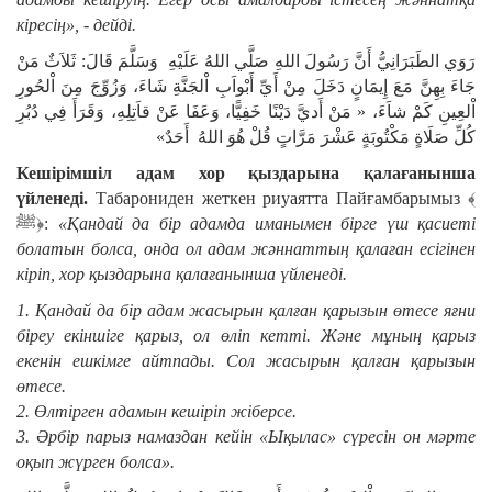
кіресің», - дейді.
رَوَي الطَبَرَانِيُّ أَنَّ رَسُولَ اللهِ صَلَّي اللهُ عَلَيْهِ وَسَلَّمَ قَالَ: ثَلاَثٌ مَنْ
جَاءَ بِهِنَّ مَعَ إِيمَانٍ دَخَلَ مِنْ أَيِّ أَبْواَبِ اْلجَنَّةِ شَاءَ، وَزُوِّجَ مِنَ اْلحُورِ
اْلعِينِ كَمْ شاَءَ، « مَنْ أَديَّ دَيْنًا خَفِيًّا، وَعَفَا عَنْ قاَتِلِهِ، وَقَرَأَ فِي دُبُرِ
كُلِّ صَلَاةٍ مَكْتُوبَةٍ عَشْرَ مَرَّاتٍ قُلْ هُوَ اللهُ أَحَدٌ»
Кешірімшіл адам хор қыздарына қалағанынша
үйленеді.
Табарониден жеткен риуаятта Пайғамбарымыз ﴾
ﷺ﴿:
«Қандай да бір адамда иманымен бірге үш қасиеті
болатын болса, онда ол адам жәннаттың қалаған есігінен
кіріп, хор қыздарына қалағанынша үйленеді.
1. Қандай да бір адам жасырын қалған қарызын өтесе яғни
біреу екіншіге қарыз, ол өліп кетті. Және мұның қарыз
екенін ешкімге айтпады. Сол жасырын қалған қарызын
өтесе.
2. Өлтірген адамын кешіріп жіберсе.
3. Әрбір парыз намаздан кейін
«
Ықылас
»
сүресін он мәрте
оқып жүрген болса».