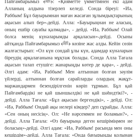
Пайғамбарымыз ﴾ﷺ﴿: «Қияметте үмметімнен екі адам
Алланың алдына тізерлеп келеді. Сонда біреуі: «Иә,
Раббым! Бұл бауырымнан маған жасаған зұлымдықтарының
ақысын алып бер»-дейді. Алла: «Бауырыңнан не аласың,
оның ешбір сауабы қалмады», - дейді. «Иә, Раббым! Олай
болса менің күнәларымды арқаласын»-дейді. Осыны
айтқанда Пайғамбарымыз ﴾ﷺ﴿ көзіне жас алды. Кейін сөзін
жалғастырып: «Ол күн сондай ұлы күн, адамдар күнәларын
біреудің арқалағанына мұқтаж болады. Сонда Алла Тағала
ақысын талап етушіге: жанарыңды көтер де қара», - дейді.
Әлгі адам: «Иә, Раббым! Мен алтыннан болған зәулім
үйлерді, алтыннан болған сарайларды олардың жақұт-
маржандармен безендірілгенін көріп тұрмын. Бұл қай
Пайғамбардікі не қай шыншылдікі не қай шәһидтікі?», -
дейді. Алла Тағала: «Бұл ақысын бергендікі», - дейді. Ол:
«Иә, Раббым! Ондай ақы иелері кімдер? деп сұрайды. Алла:
«Сен оның иесісің». Ол: «Не нәрсеммен ие боламын?», -
дейді. Алла Тағала: «Өз бауырыңа деген кешіріміңмен ие
боласың»-дейді. Әлгі адам: «Иә, Раббым! расында мен оны
кешірдім»-дейді. Алла Тағала: «Онда бауырыңды қолынан