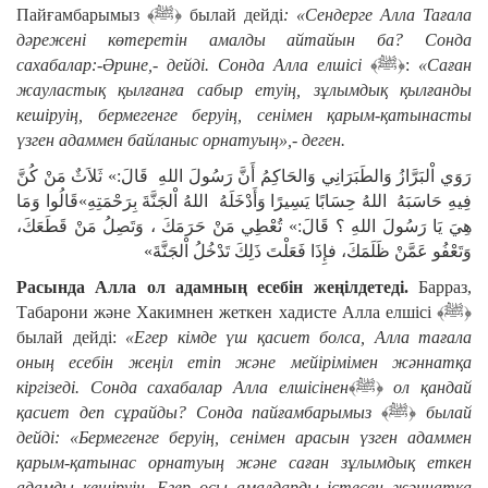
Пайғамбарымыз ﴾ﷺ﴿ былай дейді
: «Сендерге Алла Тағала
дәрежені көтеретін амалды айтайын ба? Сонда
сахабалар:-Әрине,- дейді. Сонда Алла елшісі
﴾ﷺ﴿:
«Саған
жауластық қылғанға сабыр етуің, зұлымдық қылғанды
кешіруің, бермегенге беруің, сенімен қарым-қатынасты
үзген адаммен байланыс орнатуың»,- деген.
رَوَي اْلبَرَّازُ وَالطَبَرَانِي وَالحَاكِمُ أَنَّ رَسُولَ اللهِ قَالَ:» ثَلاَثٌ مَنْ كُنَّ
فِيهِ حَاسَبَهُ اللهُ حِسَابًا يَسِيرًا وَأَدْخَلَهُ اللهُ اْلجَنَّةَ بِرَحْمَتِهِ»قَالُوا وَمَا
هِيَ يَا رَسُولَ اللهِ ؟ قَالَ:» تُعْطِي مَنْ حَرَمَكَ ، وَتَصِلُ مَنْ قَطَعَكَ،
وَتَعْفُو عَمَّنْ ظَلَمَكَ، فإِذَا فَعَلْتَ ذَلِكَ تَدْخُلُ اْلجَنَّةَ»
Расында Алла ол адамның есебін жеңілдетеді.
Барраз,
Табарони және Хакимнен жеткен хадисте Алла елшісі ﴾ﷺ﴿
былай дейді:
«Егер кімде үш қасиет болса, Алла тағала
оның есебін жеңіл етіп және мейірімімен жәннатқа
кіргізеді. Сонда сахабалар Алла елшісінен
﴾ﷺ﴿
ол қандай
қасиет деп сұрайды? Сонда пайғамбарымыз
﴾ﷺ﴿
былай
дейді: «Бермегенге беруің, сенімен арасын үзген адаммен
қарым-қатынас орнатуың және саған зұлымдық еткен
адамды кешіруің. Егер осы амалдарды істесең жәннатқа