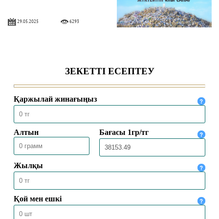
29.05.2025
6293
ХАДДАДИЛЕР АҒЫМЫ ЖАЙЛЫ НЕ
БІЛЕМІЗ?
16.04.2025
8714
ЕҢБЕК ЕТУ ӘДЕБІ
24.02.2025
10585