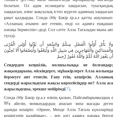
болатын. Ол адам исламдағы хаққысын, туысқандық
хаққысын, өзіне жақсылық істеп жүрген адамның хаққысын
ұмыт қалдырды. Сонда Әбу Бәкір ﴾р.а.﴿ қатты ашуланып:
«Алланың атымен ант етемін, енді ол адамға ешқашан
нәпақа бермеспін»-деді. Сол сәтте Алла Тағаладан мына аят
түседі.
وَلَا يَأْتَلِ أُوْلُوا الْفَضْلِ مِنكُمْ وَالسَّعَةِ أَن يُؤْتُوا أُوْلِي الْقُرْبَى
وَالْمَسَاكِينَ وَالْمُهَاجِرِينَ فِي سَبِيلِ اللَّهِ وَلْيَعْفُوا وَلْيَصْفَحُوا أَلَا تُحِبُّونَ
أَن يَغْفِرَ اللَّهُ لَكُمْ وَاللَّهُ غَفُورٌ رَّحِيمٌ
Сендерден кеңшілік, молшылыққа ие болғандар;
жақындарына, міскіндерге, мұһажірлерге Алла жолында
бермеуге ант етпесін. Ғапу етіп, кешірсін. Алланың
сендерді жарылқауын жақсы көрмейсіңдер ме? Алла аса
жарылқаушы, ерекше мейірімді
[7]
.
Сонда Әбу Бәкір ﴾р.а.﴿ өзінің қызын, Пайғамбарымыздың ﴾
ﷺ﴿ әйелін, момындардың анасын зина жасады деген
адамды кешіріп: «Әрине, Менде Алла Тағала күнәларімді
кешіргенін қалаймын», - деп әлгі адамға нәпақа беруді