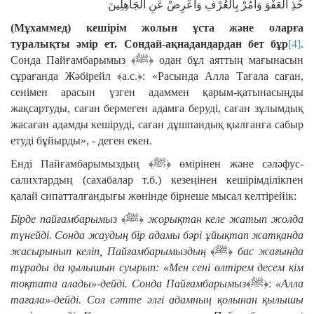
خُذِ الْعَفْوَ وَأْمُرْ بِالْعُرْفِ وَأَعْرِضْ عَنِ الْجَاهِلِينَ
(Мұхаммед) кешірім жолын ұста және оларға
туралықты әмір ет.
Сондай-ақ
надандардан
бет бұр
[4]
.
Сонда Пайғамбарымыз ﴾ﷺ﴿ одан бұл аяттың мағынасын
сұрағанда Жәбірейл ﴾а.с.﴿: «Расында Алла Тағала саған,
сенімен арасын үзген адаммен қарым-қатынасыңды
жақсартуды, саған бермеген адамға беруді, саған зұлымдық
жасаған адамды кешіруді, саған дұшпандық қылғанға сабыр
етуді бұйырды», - деген екен.
Енді Пайғамбарымыздың ﴾ﷺ﴿ өмірінен және сәләфус-
салихтардың (сахабалар т.б.) кезеңінен кешірімділікпен
қалай сипатталғандығы жөнінде бірнеше мысал келтірейік:
Бірде пайғамбарымыз
﴾ﷺ﴿
жорықтан келе жатып жолда
түнейді. Сонда жаудың бір адамы бәрі ұйықтап жатқанда
жасырынып келіп, Пайғамбарымыздың
﴾ﷺ﴿
бас жағында
тұрады да қылышын суырып: «Мен сені өлтірем десем кім
тоқтата алады»-дейді. Сонда Пайғамбарымыз
﴾ﷺ﴿:
«Алла
тағала»-дейді. Сол сәтте әлгі адамның қолынан қылышы