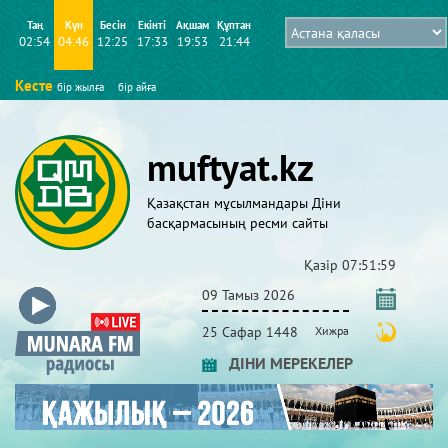
Таң
Күн
Бесін
Екінті
Ақшам
Құптан
02:54
04:46
12:25
17:33
19:53
21:44
Кесте
бір жылға
бір айға
muftyat.kz
Қазақстан мұсылмандары Діни
басқармасының ресми сайты
Қазір
07:52:00
09 Тамыз 2026
25 Сафар 1448
Хижра
ДІНИ МЕРЕКЕЛЕР