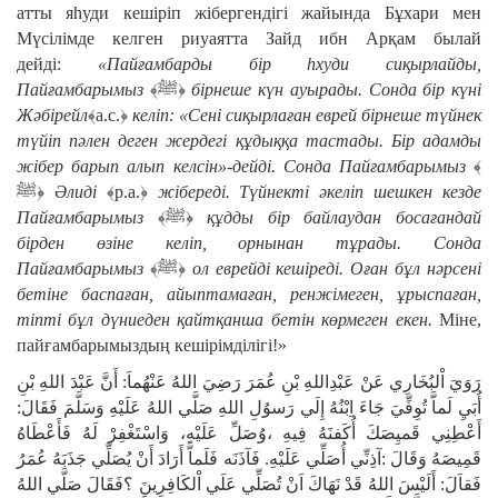
атты яһуди кешіріп жібергендігі жайында Бұхари мен
Мүсілімде келген риуаятта Зайд ибн Арқам былай
дейді:
«Пайғамбарды бір һхуди сиқырлайды,
Пайғамбарымыз
﴾ﷺ﴿
бірнеше күн ауырады. Сонда бір күні
Жәбірейл
﴾а.с.﴿
келіп: «Сені сиқырлаған еврей бірнеше түйнек
түйіп пәлен деген жердегі құдыққа тастады. Бір адамды
жібер барып алып келсін»-дейді. Сонда Пайғамбарымыз
﴾
ﷺ﴿
Әлиді
﴾р.а.﴿
жібереді. Түйнекті әкеліп шешкен кезде
Пайғамбарымыз
﴾ﷺ﴿
құдды бір байлаудан босағандай
бірден өзіне келіп, орнынан тұрады. Сонда
Пайғамбарымыз
﴾ﷺ﴿
ол еврейді кешіреді. Оған бұл нәрсені
бетіне баспаған, айыптамаған, ренжімеген, ұрыспаған,
тіпті бұл дүниеден қайтқанша бетін көрмеген екен.
Міне,
пайғамбарымыздың кешірімділігі!»
رَوَيَ اْلبُخَارِي عَنْ عَبْدِاللهِ بْنِ عُمَرَ رَضِيَ اللهُ عَنْهُماَ: أَنَّ عَبْدَ اللهِ بْنِ
أُبَيِ لَماَّ تُوِفِّيَ جَاءَ اِبْنُهُ إِلَي رَسوُلِ اللهِ صَلَّي اللهُ عَلَيْهِ وَسَلَّمَ فَقَالَ:
أَعْطِنِي قَميِصَكَ أُكَفنَهُ فِيهِ ،وُصَلِّ عَلَيْهِ، وَاسْتَغْفِرْ لَهُ فَأَعْطَاهُ
قَمِيصَهُ وَقَالَ :آذِنِّي أُصَلِّي عَلَيْهِ. فَآذَنَه فَلَماَّ أَرَادَ أَنْ يُصَلِّي جَذَبَهُ عُمَرُ
فَقاَلَ: أَلَيْسَ اللهُ قَدْ نَهَاكَ اَنْ تُصَلِّي عَلَي اْلكَافِرِينَ ؟فَقَالَ صَلَّي اللهُ