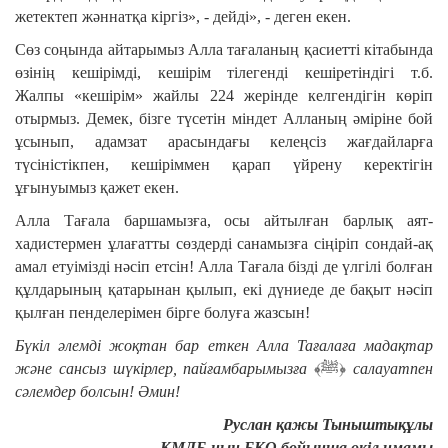
жетектеп жәннатқа кіргіз», - дейді», - деген екен.
Сөз соңында айтарымыз Алла тағаланың қасиетті кітабында
өзінің кешірімді, кешірім тілегенді кешіретіндігі т.б.
Жалпы «кешірім» жайлы 224 жерінде келгендігін көріп
отырмыз. Демек, бізге түсетін міндет Алланың әміріне бой
ұсынып, адамзат арасындағы келеңсіз жағдайларға
түсіністікпен, кешіріммен қарап үйрену керектігін
ұғынуымыз қажет екен.
Алла Тағала баршамызға, осы айтылған барлық аят-
хадистермен ұлағатты сөздерді санамызға сіңіріп сондай-ақ
амал етуімізді нәсіп етсін! Алла Тағала бізді де үлгілі болған
құлдарының қатарынан қылып, екі дүниеде де бақыт нәсіп
қылған пенделерімен бірге болуға жазсын!
Бүкіл әлемді жоқтан бар еткен Алла Тағалаға мадақтар
және сансыз шүкірлер, пайғамбарымызға
﴾ﷺ﴿
салауатпен
сәлемдер болсын! Әмин!
Руслан қажы Тыныштықұлы
ҚМДБ-ның БҚО бойынша өкіл имамы