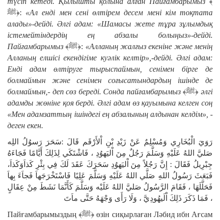
түсіп кетеді. Қылышты қолына алған Пайғамбарымыз
﴾
ﷺ﴿:
«Ал енді мен сені өлтірем десем мені кім тоқтата
алады»-дейді. Әлгі адам: «Шамасы жете тұра зұлымдық
істемейтіндердің ең абзалы болыңыз»-дейді.
Пайғамбарымыз
﴾ﷺ﴿:
«Алланың жалғыз екеніне және менің
Алланың елшісі екендігіме куәлік келтір»,-дейді. Әлгі адам:
Енді адам өлтіруге тырыспаймын, сенімен бірге де
болмаймын және сенімен соғысатындардың ішінде де
болмаймын,- деп сөз береді. Сонда пайғамбарымыз
﴾ﷺ﴿
әлгі
адамды жөніне қоя берді. Әлгі адам өз қауымына келген соң
«Мен адамзаттың ішіндегі ең абзалының алдынан келдім», -
деген екен.
رَوَيَ الْبُخَارِي وَمُسْلِمٌ عَنْ زَيْدِ بْنِ اْلأَرْقَم قَالَ :سَحَرَ رَسوُلُ اللِه
صَليَّ اللهُ عَلَيْهِ وَسَلَّمَ رَجُلٌ مِنَ اْليَهوُدِ ، فَاشْتَكَي لِذَلِكَ أَيَّامًا فَجَاءَهُ
جِبْرِيلُ فَقَالَ : إِنَّ رَجُلاً مِنَ اْليَهوُدِ سَحَرَكَ عَقَدَ لَكَ فِي بِئْرِ كَذاَوَكَذاَ،
فَبَعَثَ رَسُولُ اللهِ صَلَّي اللهُ عَلَيْهِ وَسَلَّمَ عَلِيًا فَاسْتَخْرَجَهاَ فَجاَءَ بِهاَ
فَحَلَّلَهَا ، فَقَامَ الرَّسُولُ صَليَّ اللهُ عَلَيْه وَسَلَّمَ كَأَنَّمَا نَشَطَ مِنْ عِقَالٍ
، فَمَا ذَكَرَ ذَلِكَ اْلَيهُودِيَّ ، وَلَا رَأَى وَجْهَهُ حَتَّى ماَتَ
Пайғамбарымыздың ﴾ﷺ﴿ өзін сиқырлаған Ләбид ибн Ағсам