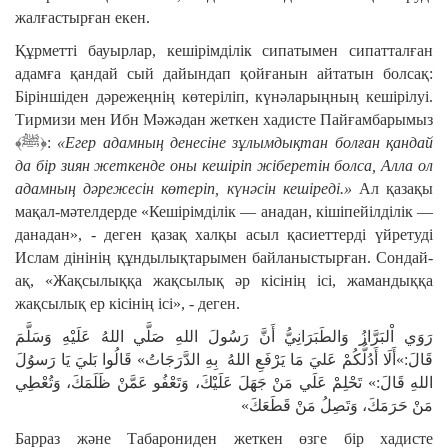
жалғастырған екен.
Құрметті бауырлар, кешірімділік сипатымен сипатталған
адамға қандай сый дайындап қойғанын айтатын болсақ:
Біріншіден дәрежеңнің көтеріліп, күнәларыңның кешірілуі.
Тирмизи мен Ибн Мәжәдан жеткен хадисте Пайғамбарымыз
﴾ﷺ﴿:
«Егер адамның денесіне зұлымдықтан болған қандай
да бір зиян жеткенде оны кешіріп жіберетін болса, Алла ол
адамның дәрежесін көтеріп, күнәсін кешіреді.»
Ал қазақы
мақал-мәтелдерде «Кешірімділік — анадан, кішіпейілділік —
данадан», - деген қазақ халқы асыл қасиеттерді үйретуді
Ислам дінінің құндылықтарымен байланыстырған. Сондай-
ақ, «Жақсылыққа жақсылық әр кісінің ісі, жамандыққа
жақсылық ер кісінің ісі», - деген.
رَوَي اْلبَرَّازُ وَالطَبَرَانِيُّ أَنَّ رَسُولَ اللهِ صَلَّي اللهُ عَلَيْهِ وَسَلَّمَ
قَالَ:»أَلَا أَدُلُّكُمْ عَليَ مَا يَرْفَعِ اللهُ بِهِ الدَّرَجَاتُ» قَالُوا بَليَ يَا رَسوُلَ
اللهِ قَالَ:» تَحْلِمْ عَلَي مَنْ جَهَلَ عَلَيْكَ، وَتَعْفُو عَمَّنْ ظَلَمَكَ، وَتُعْطِي
مَنْ حَرَمَكَ، وَتَصِلُ مَنْ قَطَعَكَ»
Барраз және Табарониден жеткен өзге бір хадисте