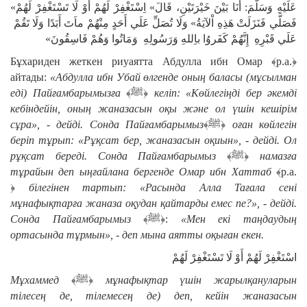
عَلَيْهِ وَسَلَّمَ: أَنَا بَيْنَ خَيْرَتَيْنِ، قَالَ» اِسْتَغْفِرْ لَهُمْ أَوْ لَا تَسْتَغْفِرْ لَهُمْ»
فَصَلَّي فَنَزَلَتْ هَذِهِ اْلآيَةُ» وَلَا تُصَلِّ عَلَي أَحَدٍ مِنْهُمْ ماَتَ أَبَدًا وَلَا تَقُمْ
عَلَي قَبْرِهِ إِنَّهُمْ كَفَروُا باِللهِ وَرَسُولِهِ وَمَاتُوا وَهُمْ فَاسِقُونَ»
Бұхариден жеткен риуаятта Абдулла ибн Омар ﴾р.а.﴿
айтады:
«
Абдулла ибн Убай өлгенде оның баласы (мұсылман
еді) Пайғамбарымызға
﴾ﷺ﴿
келіп: «Көйлегіңді бер әкемді
кебіндейін, оның жаназасын оқы және ол үшін кешірім
сұра», - дейді. Сонда Пайғамбарымыз
﴾ﷺ﴿
оған көйлегін
беріп тұрып: «Рұқсат бер, жаназасын оқиын», - дейді. Ол
рұқсат береді. Сонда Пайғамбарымыз
﴾ﷺ﴿
намазға
тұрайын деп ыңғайлана бергенде Омар ибн Хаттаб
﴾р.а.
﴿
білегінен тартып: «Расында Алла Тағала сені
мұнафықтарға жаназа оқудан қайтарды емес пе?», - дейді.
Сонда Пайғамбарымыз
﴾ﷺ﴿:
«Мен екі таңдаудың
ортасында тұрмын», - деп мына аятты оқыған екен.
اسْتَغْفِرْ لَهُمْ أَوْ لَا تَسْتَغْفِرْ لَهُمْ
Мұхаммед
﴾ﷺ﴿
мұнафықтар үшін жарылқануларын
тілесең де, тілемесең де) деп, кейін жаназасын