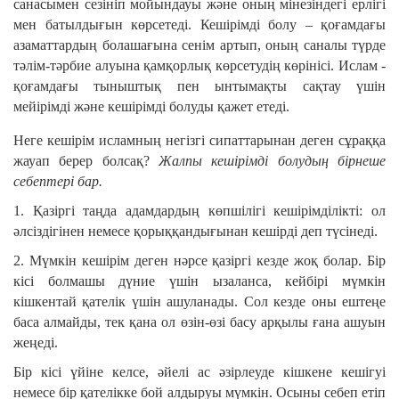
санасымен сезініп мойындауы және оның мінезіндегі ерлігі
мен батылдығын көрсетеді. Кешірімді болу – қоғамдағы
азаматтардың болашағына сенім артып, оның саналы түрде
тәлім-тәрбие алуына қамқорлық көрсетудің көрінісі. Ислам -
қоғамдағы тыныштық пен ынтымақты сақтау үшін
мейірімді және кешірімді болуды қажет етеді.
Неге кешірім исламның негізгі сипаттарынан деген сұраққа
жауап берер болсақ?
Жалпы кешірімді болудың бірнеше
себептері бар.
1. Қазіргі таңда адамдардың көпшілігі кешірімділікті: ол
әлсіздігінен немесе қорыққандығынан кешірді деп түсінеді.
2. Мүмкін кешірім деген нәрсе қазіргі кезде жоқ болар. Бір
кісі болмашы дүние үшін ызаланса, кейбірі мүмкін
кішкентай қателік үшін ашуланады. Сол кезде оны ештеңе
баса алмайды, тек қана ол өзін-өзі басу арқылы ғана ашуын
жеңеді.
Бір кісі үйіне келсе, әйелі ас әзірлеуде кішкене кешігуі
немесе бір қателікке бой алдыруы мүмкін. Осыны себеп етіп