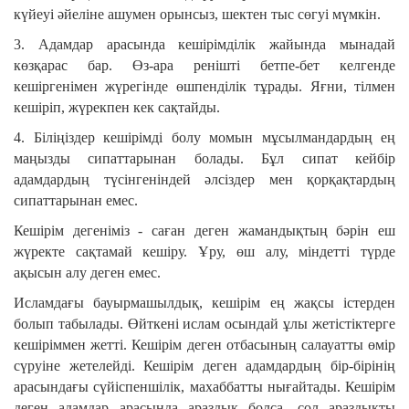
күйеуі әйеліне ашумен орынсыз, шектен тыс сөгуі мүмкін.
3. Адамдар арасында кешірімділік жайында мынадай
көзқарас бар. Өз-ара ренішті бетпе-бет келгенде
кешіргенімен жүрегінде өшпенділік тұрады. Яғни, тілмен
кешіріп, жүрекпен кек сақтайды.
4. Біліңіздер кешірімді болу момын мұсылмандардың ең
маңызды сипаттарынан болады. Бұл сипат кейбір
адамдардың түсінгеніндей әлсіздер мен қорқақтардың
сипаттарынан емес.
Кешірім дегеніміз - саған деген жамандықтың бәрін еш
жүректе сақтамай кешіру. Ұру, өш алу, міндетті түрде
ақысын алу деген емес.
Исламдағы бауырмашылдық, кешірім ең жақсы істерден
болып табылады. Өйткені ислам осындай ұлы жетістіктерге
кешіріммен жетті. Кешірім деген отбасының салауатты өмір
сүруіне жетелейді. Кешірім деген адамдардың бір-бірінің
арасындағы сүйіспеншілік, махаббатты нығайтады. Кешірім
деген адамдар арасында араздық болса, сол араздықты