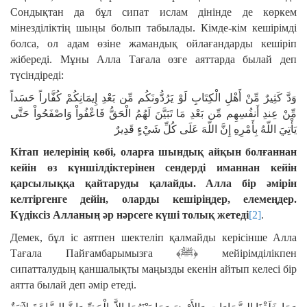
Сондықтан да бұл сипат ислам дінінде де көркем
мінезділіктің шыңы болып табылады. Кімде-кім кешірімді
болса, ол адам өзіне жамандық ойлағандарды кешіріп
жібереді. Мұны Алла Тағала өзге аяттарда былай деп
түсіндіреді:
وَدَّ كَثِيرٌ مِّنْ أَهْلِ الْكِتَابِ لَوْ يَرُدُّونَكُم مِّن بَعْدِ إِيمَانِكُمْ كُفَّاراً حَسَداً
مِّنْ عِندِ أَنفُسِهِم مِّن بَعْدِ مَا تَبَيَّنَ لَهُمُ الْحَقُّ فَاعْفُواْ وَاصْفَحُواْ حَتَّى
يَأْتِيَ اللّهُ بِأَمْرِهِ إِنَّ اللّهَ عَلَى كُلِّ شَيْءٍ قَدِيرٌ
Кітап иелерінің көбі, оларға шындық айқын болғаннан
кейін өз күншілдіктерінен сендерді иманнан кейін
қарсылыққа қайтаруды қалайды. Алла бір әмірін
келтіргенге дейін, оларды кешіріңдер, елемеңдер.
Күдіксіз Алланың әр нәрсеге күші толық жетеді
[2]
.
Демек, бұл іс аятпен шектеліп қалмайды керісінше Алла
Тағала Пайғамбарымызға ﴾ﷺ﴿ мейірімділікпен
сипатталудың қаншалықты маңызды екенін айтып келесі бір
аятта былай деп әмір етеді.