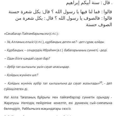
قال : سنة أبيكم إبراهيم .
قالوا : فما لنا فيها يا رسول الله ؟ قال: بكل شعرة حسنة
قالوا : فالصوف يا رسول الله ؟ قال : بكل شعرة من
الصوف حسنة
«Сахабалар Пайғамбарымызға
(с.ғ.с.)
:
– Уа, Алланың елшісі
(с.ғ.с.)
, құрбандық деген не? - деп сұрақ қойды.
– Құрбандық – сендердің Ибраһим
(а.с.)
бабаларыңның сүннеті, - деді.
– Одан бізге қандай сауап бар?
– Әрбір тал қылшығы үшін сауап аласыңдар.
– Қойдың жүнінен ше?
10
– Қойдың жүнінің әрбір тал қылшығына да сауап жазылады»
,
- деп
сүйіншілеген-ді.
Иә! Алла Тағаланың бұйрығы мен пайғамбарлар сүннетін орындау -
Жаратушы Иеміздің мейіріміне кенелтіп, екі дүниенің сый-сияпатына
бөлендіріп, Раббымызға жақындатары сөзсіз.