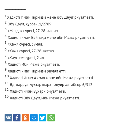
______________
1
Хадисті Имам Тирмизи және Әбу Дәуіт риуаят етті.
2
Әбу Дәуіт, құрбан, 1/2789
3
«Маида» сүресі, 27-28-аяттар.
4
Хадисті имам Бәйһақи және ибн Мәжә риуаят етті.
5
«Хаж» сүресі, 37-аят.
6
«Хаж» сүресі, 27-28-аяттар.
7
«Кәусар» сүресі, 2-аят.
8
Хадисті Ибн Мәжә риуаят етті.
9
Хадисті имам Тирмизи риуаят етті.
10
Хадисті Имам Ахмад және ибн Мәжә риуаят етті.
11
Әд-дәррул мухтар шарх тәнуир әл-әбсор 6/312
12
Хадисті имам Бұхари риуаят етті.
13
Хадисті Әбу Дәуіт, Ибн Мәжә риуаят етті.