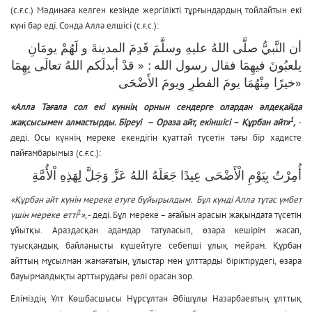
(с.ғ.с.) Мәдинаға келген кезінде жергілікті тұрғындардың тойлайтын екі
күні бар еді. Сонда Алла елшісі (с.ғ.с.):
أن النَّبيُّ صلَّى اللهُ عليهِ وسلَّمَ قَدِمَ المدينةَ و لَهُمْ يومَانِ
يلعبُونَ فيهِمَا فقال رسول الله : « قدْ أبدلَكم اللهُ تعالَى بِهِمَا
خيرًا مِنْهُمَا يومَ الفطرِ ويومَ الأَضْحَى»
«Алла Тағала сол екі күннің орнын сендерге олардан әлдеқайда
1
жақсысымен алмастырды. Біреуі – Ораза айт, екіншісі – Құрбан айт»
,
-
деді. Осы күннің мереке екендігін қуаттай түсетін тағы бір хадисте
пайғамбарымыз (с.ғ.с.):
أُمِرْتُ بِيَوْمِ الْأَضْحَى عِيدًا جَعَلَهُ اللهُ عَزَّ وَجَلَّ لِهَذِهِ اْلأُمَّةِ
«Құрбан айт күнін мереке етуге бұйырылдым. Бұл күнді Алла тұтас үмбет
2
үшін мереке етті
»
, - деді. Бұл мереке – ағайын арасын жақындата түсетін
ұйытқы. Араздасқан адамдар татуласып, өзара кешірім жасап,
туысқандық байланысты күшейтуге себепші ұлық мейрам. Құрбан
айттың мұсылман жамағатын, ұлыстар мен ұлттарды біріктірудегі, өзара
бауырмалдықты арттырудағы рөлі орасан зор.
Еліміздің Ұлт Көшбасшысы
Нұрсұлтан Әбішұлы Назарбаевтың ұлттық