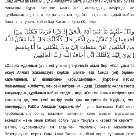
Сондықтан да аталмыш ұлы ғибадатты ынта ықыласпен жүзеге асыру өте
маңызды. Құран Кәрімде Адам (а.с.) атамыздың дәуірінде де
құрбандықтың тек Алла разылығын іздейтін ықыласқа қарай қабыл
болатыны туралы хабар бар. Қасиетті Құран Кәрімде:
{وَاتْلُ عَلَيْهِمْ نَبَأَ ابْنَيْ آدَمَ بِالْحَقِّ إِذْ قَرَّبا قُرْبانًا فَتُقُبِّلَ مِنْ
أَحَدِهِما وَلَمْ يُتَقَبَّلْ مِنَ الْآخَرِ قالَ لَأَقْتُلَنَّكَ قالَ إِنَّما يَتَقَبَّلُ اللَّهُ
مِنَ الْمُتَّقِينَ لَئِنْ بَسَطْتَ إِلَيَّ يَدَكَ لِتَقْتُلَنِي ما أَنَا بِباسِطٍ
يَدِيَ إِلَيْكَ لِأَقْتُلَكَ إِنِّي أَخافُ اللَّهَ رَبَّ الْعالَمِينَ }
«Оларға Адамның
(а.с.)
екі ұлының әңгімесін оқып бер: «Сол уақытта
екеуі Аллаға жақындауға құрбан шалған еді. Сонда (ол) бірінен
қабылданып, ал екіншісінен қабылданбады». (Құрбаны қабыл
болмағаны): «Әлбетте, мен сені өлтіремін», - деді. (Екіншісі): «Алла сөзсіз
тақуалардың құрбанын қабыл етеді», - деді. «Сен мені шын өлтіруге қол
көтерсең де, мен сені өлтіру үшін қол көтермеспін. Күдіксіз, мен
3
әлемдердің Раббы Алладан қорқамын!»
- деп баяндады. Раббымыз
құрбандықтың сонау ықылым заманнан келе жатқан құлшылық
екендігін және оның қабыл болуы үшін тақуалық керектігін көрсетті.
Демек, құрбандықты ең алдымен, тақуалық және ықыласпен
безендіруіміз керек. Оны Алла Тағаланың бізді көріп тұрғанын сезе