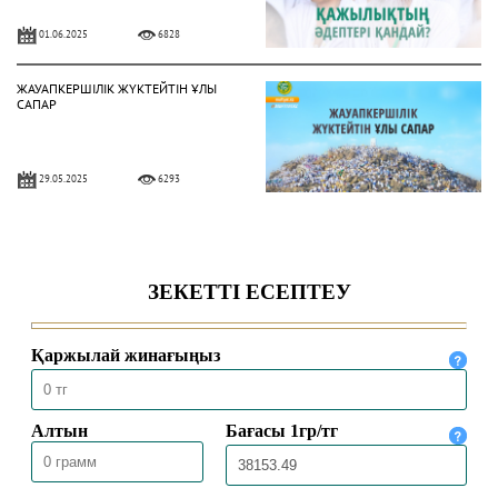
01.06.2025
6828
ЖАУАПКЕРШІЛІК ЖҮКТЕЙТІН ҰЛЫ
САПАР
29.05.2025
6293
ХАДДАДИЛЕР АҒЫМЫ ЖАЙЛЫ НЕ
БІЛЕМІЗ?
16.04.2025
8714
ЕҢБЕК ЕТУ ӘДЕБІ
24.02.2025
10585