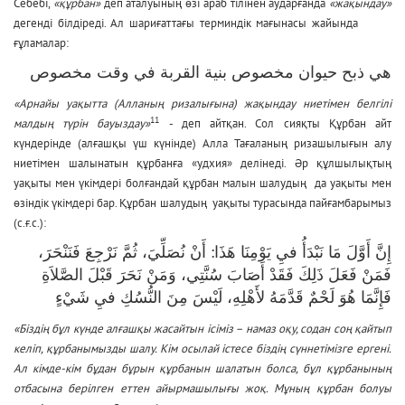
Себебі,
«құрбан»
деп аталуының өзі араб тілінен аударғанда
«жақындау»
дегенді білдіреді. Ал шариғаттағы терминдік мағынасы жайында
ғұламалар:
هي ذبح حيوان مخصوص بنية القربة في وقت مخصوص
«Арнайы уақытта (Алланың ризалығына) жақындау ниетімен белгілі
11
малдың түрін бауыздау»
- деп айтқан. Сол сияқты Құрбан айт
күндерінде (алғашқы үш күнінде) Алла Тағаланың ризашылығын алу
ниетімен шалынатын құрбанға «удхия» делінеді. Әр құлшылықтың
уақыты мен үкімдері болғандай құрбан малын шалудың да уақыты мен
өзіндік үкімдері бар. Құрбан шалудың уақыты турасында пайғамбарымыз
(с.ғ.с.):
إِنَّ أَوَّلَ مَا نَبْدَأُ فيِ يَوْمِنَا هَذَا: أَنْ نُصَلِّيَ، ثُمَّ نَرْجِعَ فَنَنْحَرَ،
فَمَنْ فَعَلَ ذَلِكَ فَقَدْ أَصَابَ سُنَّتِي، وَمَنْ نَحَرَ قَبْلَ الصَّلاَةِ
فَإِنَّمَا هُوَ لَحْمٌ قَدَّمَهُ لأَهْلِهِ، لَيْسَ مِنَ النُّسُكِ فيِ شَيْءٍ
«Біздің бұл күнде алғашқы жасайтын ісіміз – намаз оқу, содан соң қайтып
келіп, құрбанымызды шалу. Кім осылай істесе біздің сүннетімізге ергені.
Ал кімде-кім бұдан бұрын құрбанын шалатын болса, бұл құрбанының
отбасына берілген еттен айырмашылығы жоқ. Мұның құрбан болуы