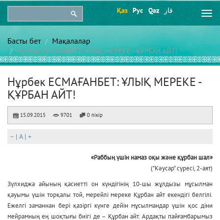
Қаз
Рус
Qaz
قاز
Togg
navi
Басты бет
Мақалалар
Нұрбек ЕСМАҒАНБЕТ: ҰЛЫҚ МЕРЕКЕ - ҚҰРБАН АЙТ!
Нұрбек ЕСМАҒАНБЕТ: ҰЛЫҚ МЕРЕКЕ -
ҚҰРБАН АЙТ!
15.09.2015
9701
0 пікір
–
|
A
|
+
«Раббың үшін намаз оқы
және құрбан шал»
("Кәусар" сүресі, 2-аят)
Зүлхиджа айының қасиетті он күндігінің 10-шы жұлдызы мұсылман
қауымы үшін торқалы той, мерейлі мереке Құрбан айт екендігі белгілі.
Ежелгі заманнан бері қазіргі күнге дейін мұсылмандар үшін қос діни
мейрамның ең шоқтығы биігі де – Құрбан айт. Ардақты пайғамбарымыз