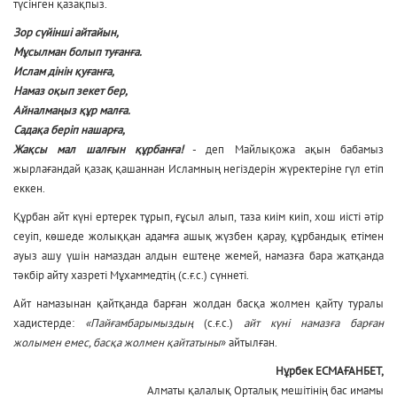
түсінген қазақпыз.
Зор сүйінші айтайын,
Мұсылман болып туғанға.
Ислам дінін қуғанға,
Намаз оқып зекет бер,
Айналмаңыз құр малға.
Садақа беріп нашарға,
Жақсы мал шалғын құрбанға!
- деп Майлықожа ақын бабамыз
жырлағандай қазақ қашаннан Исламның негіздерін жүректеріне гүл етіп
еккен.
Құрбан айт күні ертерек тұрып, ғұсыл алып, таза киім киіп, хош иісті әтір
сеуіп, көшеде жолыққан адамға ашық жүзбен қарау, құрбандық етімен
ауыз ашу үшін намаздан алдын ештеңе жемей, намазға бара жатқанда
тәкбір айту хазреті Мұхаммедтің (с.ғ.с.) сүннеті.
Айт намазынан қайтқанда барған жолдан басқа жолмен қайту туралы
хадистерде:
«Пайғамбарымыздың
(с.ғ.с.)
айт күні намазға барған
жолымен емес, басқа жолмен қайтатыны
» айтылған.
Нұрбек ЕСМАҒАНБЕТ,
Алматы қалалық Орталық мешітінің бас имамы