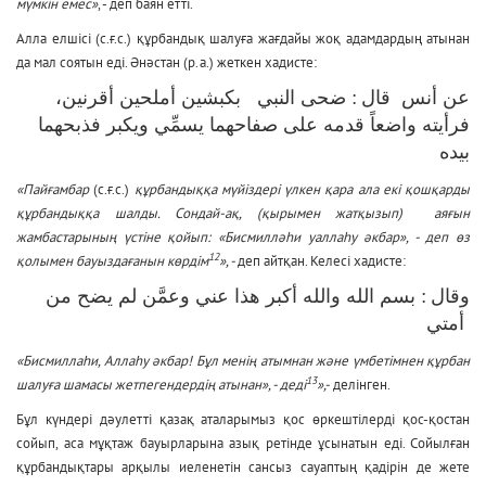
мүмкін емес»
, - деп баян етті.
Алла елшісі (с.ғ.с.) құрбандық шалуға жағдайы жоқ адамдардың атынан
да мал соятын еді. Әнәстан (р.а.) жеткен хадисте:
عن أنس قال : ضحى النبي بكبشين أملحين أقرنين،
فرأيته واضعاً قدمه على صفاحهما يسمِّي ويكبر فذبحهما
بيده
«Пайғамбар
(с.ғ.с.)
құрбандыққа мүйіздері үлкен қара ала екі қошқарды
құрбандыққа шалды. Сондай-ақ, (қырымен жатқызып) аяғын
жамбастарының үстіне қойып: «Бисмилләһи уаллаһу әкбар», - деп өз
12
қолымен бауыздағанын көрдім
», -
деп айтқан. Келесі хадисте:
وقال : بسم الله والله أكبر هذا عني وعمَّن لم يضح من
أمتي
«Бисмиллаһи, Аллаһу әкбар! Бұл менің атымнан және үмбетімнен құрбан
13
шалуға шамасы жетпегендердің атынан», - деді
»,-
делінген.
Бұл күндері дәулетті қазақ аталарымыз қос өркештілерді қос-қостан
сойып, аса мұқтаж бауырларына азық ретінде ұсынатын еді. Сойылған
құрбандықтары арқылы иеленетін сансыз сауаптың қадірін де жете