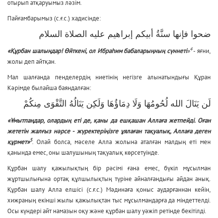
отырып атқаруымыз ләзім.
Пайғамбарымыз (с.ғ.с.) хадисінде:
ضحوا فإنها سنَّةُ أبيكم إبراهيم عليه الصلاة السلام
4
«Құрбан
шалыңдар! Өйткені, ол Ибраһим
бабаларыңның сүннеті
»
- яғни,
жолы деп айтқан.
Мал шалғанда пенделердің ниетінің негізге алынатындығы Құран
Кәрімде былайша баяндалған:
لَن يَنَالَ الله لُحُومُهَا وَلَا دِمَاؤُهَا وَلَكِن يَنَالُهُ التَّقْوَى مِنكُمْ
«Ұмытпаңдар, олардың еті де, қаны да ешқашан Аллаға жетпейді. Оған
жететін жалғыз нәрсе - жүректеріңізге ұялаған тақуалық, Аллаға деген
5
құрмет»
. Олай болса, мәселе Алла жолына аталған малдың еті мен
қанында емес, оны шалушының тақуалық көрсетуінде.
Құрбан шалу қажылықтың бір рәсімі ғана емес, бүкіл мұсылман
жұртшылығына ортақ құлшылықтың түріне айналғандығы айдан анық.
Құрбан шалу Алла елшісі (с.ғ.с.) Мәдинаға қоныс аударғаннан кейін,
хижраның екінші жылы қажылықтан тыс мұсылмандарға да міндеттелді.
Осы күндері айт намазын оқу және құрбан шалу уәжіп ретінде бекітілді.