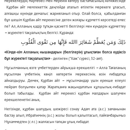
мерекелердің мәртебесі мен мерейін көтеру бастамасының нәтижесінде
Құрбан айт мемлекеттік деңгейде аталып өтілетін мерекеге ұласып,
алғашқы күнінде демалыс жарияланып отыр. Олай болса, қабылданған
бұл шешім Құрбан айт мерекесіне деген жоғары құрметті керсетеді емес
пе? Ал, Алланың қадір тұтқан қасиетті белгілері мен күндерін құрметтеу
–
жүректегі тақуалықтың белгісі. Құранда:
ذَلِكَ وَمَن يُعَظِّمْ شَعَائِرَ االله فَإِنَّهَا مِن تَقْوَى الْقُلُوبِ
«Кімде-кім Алланың нышандарын (белгілерін) ұлықтаған болса күдіксіз
бұл жүректегі тақуалықтан»
- делінген ("Хаж" сүресі, 32-аят).
Мұсылманның өзге үмбеттерден айрықша ерекшелігі
–
Алла Тағаланың
мұсылман үмбетінің көңіл көтеретін мерекесінің өзін ғибадатқа
айналдыруы. Демек, Құрбан айт
–
мұсылмандар үшін ерекше елеулі
мейрам болуымен қатар Жаратқанға жақындататын құлшылық-ғибадат
болып табылады. Құрбан айт мерекесі құрбан малдарын шалумен
ерекшеленетіні анық.
Негізінде, құрбан шалудың шежіресі сонау Адам ата (а.с.) заманынан
бастау алып, Ибраһимнің (а.с.) жолы болып қалыптасып, пайғамбарымыз
Мұхаммедтен (с.ғ.с.) жалғасын тапқан ұлық ғибадат.