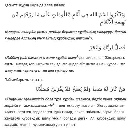
Қасиетті Құран Кәрімде Алла Тағала:
وَيَذْكُرُوا اسْمَ الله فِي أَيَّامٍ مَّعْلُومَاتٍ عَلَى مَا رَزَقَهُم مِّن
بَهِيمَةِ الْأَنْعَامِ
«Алладан өздеріне ризық ретінде берілген құрбандық малдарды белгілі
6
күндерде Алланың атын айтып, құрбандық шалсын
»
.
فَصَلِّ لِرَبِّكَ وَانْحَرْ
7
«Раббың үшін намаз оқы және құрбан шал»
-
деп әмір еткен. Жоғарыдағы
аятты Қатада, Ато, Икрима секілді ғалымдар айт намазы мен құрбан мал
шалу жайында меңзелген деп түсіндірген.
Пайғамбарымыз (с.ғ.с.):
مَنْ كَانَ لَهُ سَعَةٌ وَلَمْ يُضَحِّ فَلَا يَقْرَبَنَّ مُصَلَّانَا
«Кімде-кім мүмкіншілігі бола тұра құрбан шалмаса, біздің намаз оқитын
8
жерімізге жақындамасын!»
, - деп ескерту жасаған. Жоғарыдағы аят-
хадисті зерттеп-зерделеген ғұла-малар; зекет ғибадаты парыз болған
жандарға құрбандық шалу уәжіп болады деген. Ал, құрбандық шалу
жағдайы келетін мұсылмандар үшін сүннет.