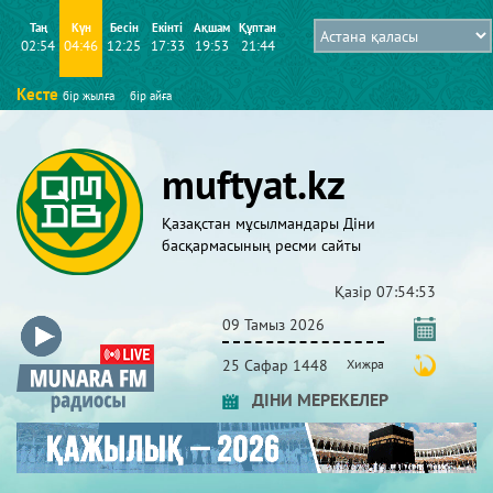
Таң
Күн
Бесін
Екінті
Ақшам
Құптан
02:54
04:46
12:25
17:33
19:53
21:44
Кесте
бір жылға
бір айға
muftyat.kz
Қазақстан мұсылмандары Діни
басқармасының ресми сайты
Қазір
07:54:54
09 Тамыз 2026
25 Сафар 1448
Хижра
ДІНИ МЕРЕКЕЛЕР