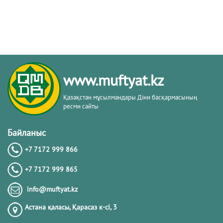
www.muftyat.kz
Қазақстан мұсылмандары Діни басқармасының
ресми сайты
Байланыс
+7 7172 999 866
+7 7172 999 865
info@muftyat.kz
Астана қаласы, Қарасаз к-сi, 3