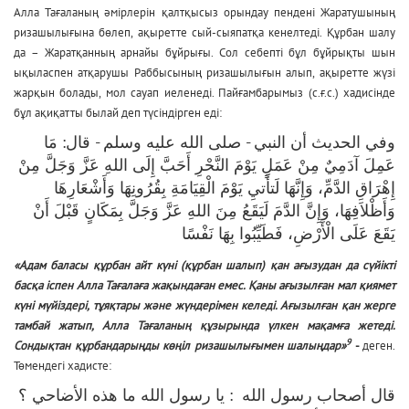
Алла Тағаланың әмірлерін қалтқысыз орындау пендені Жаратушының
ризашылығына бөлеп, ақыретте сый-сыяпатқа кенелтеді. Құрбан шалу
да – Жаратқанның арнайы бұйрығы. Сол себепті бұл бұйрықты шын
ықыласпен атқарушы Раббысының ризашылығын алып, ақыретте жүзі
жарқын болады, мол сауап иеленеді. Пайғамбарымыз (с.ғ.с.) хадисінде
бұл ақиқатты былай деп түсіндірген еді:
وفي الحديث أن النبي - صلى الله عليه وسلم - قال: مَا
عَمِلَ آدَمِيٌ مِنْ عَمَلٍ يَوْمَ النَّحْرِ أَحَبَّ إِلَى اللهِ عَزَّ وَجَلَّ مِنْ
إِهْرَاقِ الدَّمِّ، وَإِنَّهَا لَتأَتيِ يَوْمَ الْقِيَامَةِ بِقُرُونِهَا وَأَشْعَارِهَا
وَأَظْلاَفِهَا، وَإِنَّ الدَّمَ لَيَقَعُ مِنَ اللهِ عَزَّ وَجَلَّ بِمَكَانٍ قَبْلَ أَنْ
يَقَعَ عَلَى الْأَرْضِ، فَطَيِّبُوا بِهَا نَفْسًا
«Адам баласы құрбан айт күні (құрбан шалып) қан ағызудан да сүйікті
басқа іспен Алла Тағалаға жақындаған емес. Қаны ағызылған мал қиямет
күні мүйіздері, тұяқтары және жүндерімен келеді. Ағызылған қан жерге
тамбай жатып, Алла Тағаланың құзырында үлкен мақамға жетеді.
9
Сондықтан құрбандарыңды көңіл ризашылығымен шалыңдар»
-
деген.
Төмендегі хадисте:
قال أصحاب رسول الله : يا رسول الله ما هذه الأضاحي ؟