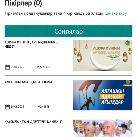
Пікірлер (0)
Тіркелген қолданушылар ғана пікір қалдыра алады.
Сайтқа кіру
Соңғылар
АШУРА КҮНІНІҢ АРТЫҚШЫЛЫҒЫ
НЕДЕ?
24.06.2026
21937
АЛҒАШҚЫ АДАСҚАН АҒЫМДАР
10.09.2025
6955
ҚАЖЫЛЫҚТЫҢ ӘДЕПТЕРІ ҚАНДАЙ?