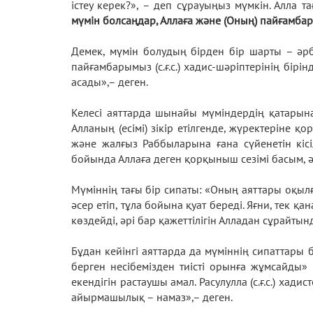
істеу керек?», – деп сұрауыңыз мүмкін. Алла т
мүмін болсаңдар, Аллаға және (Оның) пайғамб
Демек, мүмін болудың бірден бір шарты – әрб
пайғамбарымыз (с.ғ.с.) хадис-шәріптерінің бір
асады»,– деген.
Келесі аяттарда шынайы мүміндердің қатары
Алланың (есімі) зікір етілгенде, жүректеріне қ
және жалғыз Раббыларына ғана сүйенетін кісі
бойында Аллаға деген қорқыныш сезімі басым, 
Мүміннің тағы бір сипаты: «Оның аяттары оқыл
әсер етіп, тұла бойына қуат береді. Яғни, тек қ
көздейді, әрі бар қажеттілігін Алладан сұрайтын
Бұдан кейінгі аяттарда да мүміннің сипаттары
берген несібемізден тиісті орынға жұмсайды» 
екендігін растаушы амал. Расулулла (с.ғ.с.) хад
айырмашылық – намаз»,– деген.