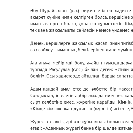
Әбу Шұрайыхтан (р.а.) риуаят етілген хадисте 
ақырет күніне иман келтірген болса, көршісіне
иман келтірген болса, қонағын құрметтесін. Кім
тек қана жақсылықты сөйлесін немесе үндемесін
Демек, көршілерге жақсылық жасап, зиян тигізб
сөз сөйлеу – иманның белгілерінен және мүмінн
Ата-анаға мейірімді болу, ағайын-туысқандар
тұрғыда Расулулла (с.ғ.с.) былай деген: «Иман
бөлігі». Осы хадистерде айтылған барша сипатт
Адам қандай амал етсе де, әлбетте бір мақсат
Сондықтан, істелетін әрбір амалда ниет тек қа
сырт келбетіне емес, жүрегіне қарайды. Кімнің 
«Кімде-кім ішкі жан-дүниесін (жүрегін) игі етсе,
Жүрек өте әлсіз, әрі өте құбылмалы болып келед
етеді: «Адамның жүрегі бейне бір шөлде жатқа