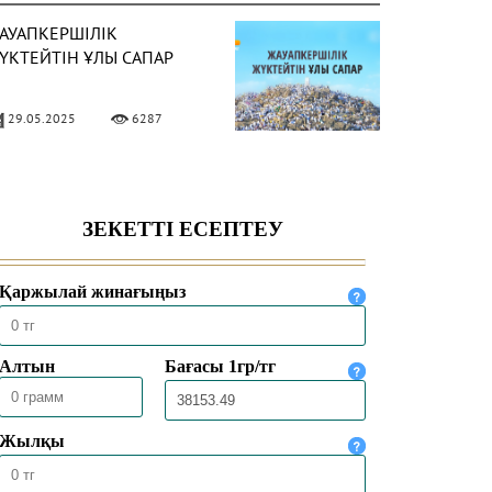
АУАПКЕРШІЛІК
ҮКТЕЙТІН ҰЛЫ САПАР
29.05.2025
6287
АДДАДИЛЕР АҒЫМЫ
АЙЛЫ НЕ БІЛЕМІЗ?
16.04.2025
8710
ҢБЕК ЕТУ ӘДЕБІ
24.02.2025
10580