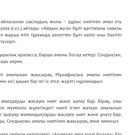
айласынан сақтаудың жолы – дұрыс ниетпен амал ету.
улла (с.ғ.с.) айтады: «Айдың жүзін бұлт қаптағаны сияқты
п жарық етіп тұрғанда, кенеттен бұлт келіп оны бекітіп
түседі».
ушылық араласса, барша амалы босқа кетеді. Сондықтан,
ауы керек.
ниеті амалынан жақсырақ. Мұнафиқтың амалы ниетінен
н кісі қашан бір ізгі іс етсе, жүрегі нұрланады».
амалдарды жасауға ниет және қалау бар. Бірақ, оны
ін мүміннің жүрегіндегі ниеті істеп жатқан амалынан
де қыруар жамандықтарды жасауға ниет және ұнату бар.
ды. Сондықтан, амалы ниетінен жақсырақ, яғни зиянсыз.
ел ретінде келтіріледі: «Адамдар төрт түрлі болады: Бір