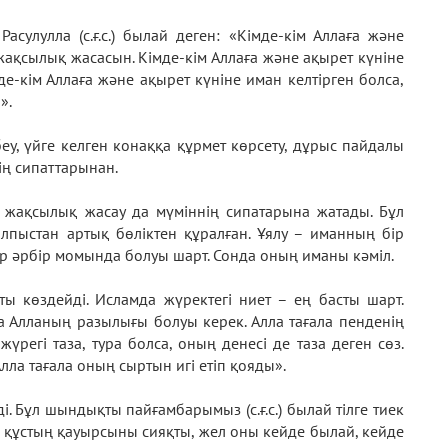
Расулулла (с.ғ.с.) былай деген: «Кімде-кім Аллаға және
 жақсылық жасасын. Кімде-кім Аллаға және ақырет күніне
де-кім Аллаға және ақырет күніне иман келтірген болса,
».
еу, үйге келген конаққа құрмет көрсету, дұрыс пайдалы
ің сипаттарынан.
ға жақсылық жасау да мүміннің сипатарына жатады. Бұл
 алпыстан артық бөліктен құралған. Ұялу – иманның бір
ар әрбір момында болуы шарт. Сонда оның иманы кәміл.
ты көздейді. Исламда жүректегі ниет – ең басты шарт.
на Алланың разылығы болуы керек. Алла тағала пенденің
жүрегі таза, тура болса, оның денесі де таза деген сөз.
 Алла тағала оның сыртын игі етіп қояды».
і. Бұл шындықты пайғамбарымыз (с.ғ.с.) былай тілге тиек
н құстың қауырсыны сияқты, жел оны кейде былай, кейде