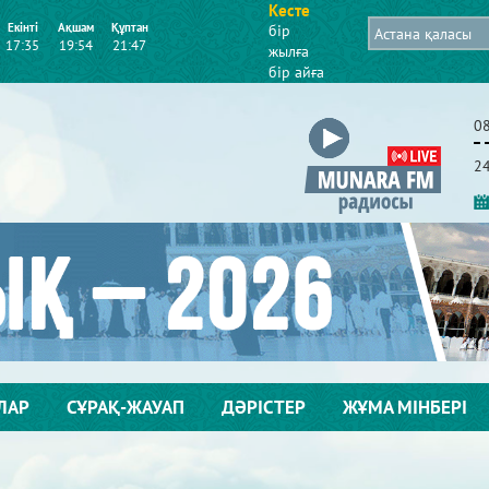
Кесте
Екінті
Ақшам
Құптан
бір
17:35
19:54
21:47
жылға
бір айға
0
2
ЛАР
СҰРАҚ-ЖАУАП
ДӘРІСТЕР
ЖҰМА МІНБЕРІ