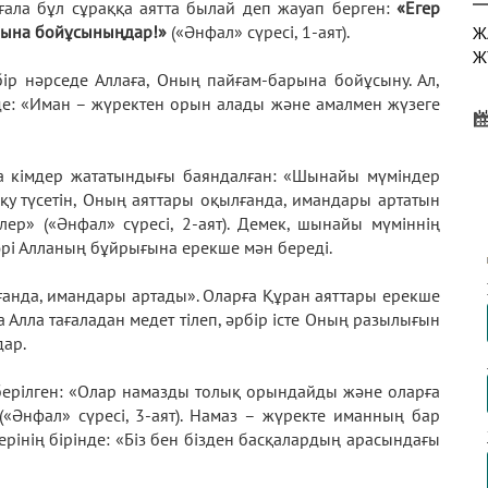
ағала бұл сұраққа аятта былай деп жауап берген:
«Егер
арына бойұсыныңдар!»
(«Әнфал» сүресі, 1-аят).
Ж
Ж
ір нәрседе Аллаға, Оның пайғам-барына бойұсыну. Ал,
інде: «Иман – жүректен орын алады және амалмен жүзеге
Х
на кімдер жататындығы баяндалған: «Шынайы мүміндер
Ж
орқу түсетін, Оның аяттары оқылғанда, имандары артатын
лер» («Әнфал» сүресі, 2-аят). Демек, шынайы мүміннің
әрі Алланың бұйрығына ерекше мән береді.
ғанда, имандары артады». Оларға Құран аяттары ерекше
Е
ана Алла тағаладан медет тілеп, әрбір істе Оның разылығын
дар.
 берілген: «Олар намазды толық орындайды және оларға
(«Әнфал» сүресі, 3-аят). Намаз – жүректе иманның бар
истерінің бірінде: «Біз бен бізден басқалардың арасындағы