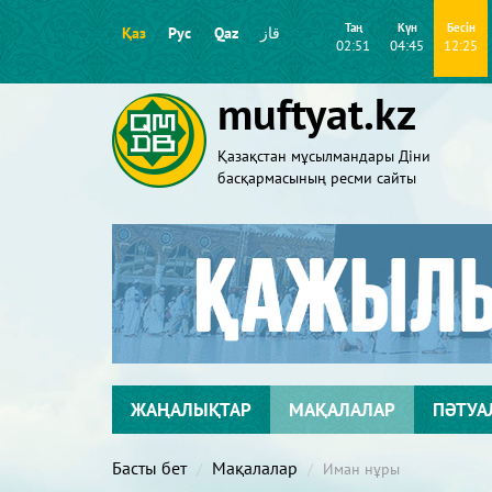
Таң
Күн
Бесін
Қаз
Рус
Qaz
قاز
02:51
04:45
12:25
muftyat.kz
Қазақстан мұсылмандары Діни
басқармасының ресми сайты
ЖАҢАЛЫҚТАР
МАҚАЛАЛАР
ПӘТУА
Басты бет
Мақалалар
Иман нұры