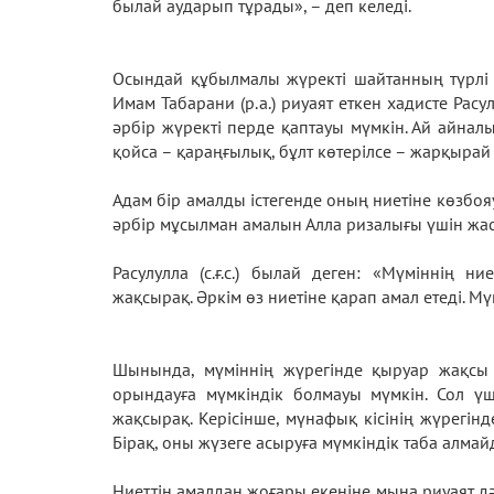
былай аударып тұрады», – деп келеді.
Осындай құбылмалы жүректі шайтанның түрлі 
Имам Табарани (р.а.) риуаят еткен хадисте Расул
әрбір жүректі перде қаптауы мүмкін. Ай айналы
қойса – қараңғылық, бұлт көтерілсе – жарқырай 
Адам бір амалды істегенде оның ниетіне көзбоя
әрбір мұсылман амалын Алла ризалығы үшін жас
Расулулла (с.ғ.с.) былай деген: «Мүміннің 
жақсырақ. Әркім өз ниетіне қарап амал етеді. Мүмі
Шынында, мүміннің жүрегінде қыруар жақсы 
орындауға мүмкіндік болмауы мүмкін. Сол үш
жақсырақ. Керісінше, мүнафық кісінің жүрегін
Бірақ, оны жүзеге асыруға мүмкіндік таба алмай
Ниеттің амалдан жоғары екеніне мына риуаят дәл