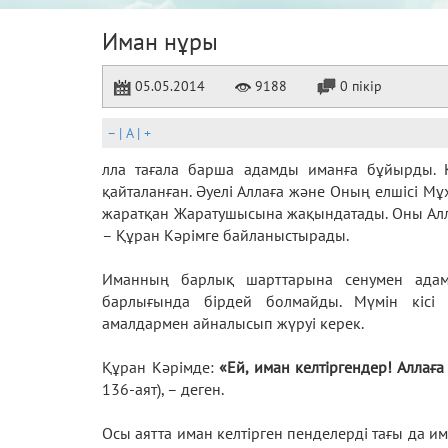
Иман нұры
05.05.2014
9188
0 пікір
–
|
A
|
+
лла тағала барша адамды иманға бұйырды. 
қайталанған. Әуелі Аллаға және Оның елшісі Мұх
жаратқан Жаратушысына жақындатады. Оны Алла
– Құран Кәрімге байланыстырады.
Иманның барлық шарттарына сенумен ада
барлығында бірдей болмайды. Мүмін кісі
амалдармен айналысып жүруі керек.
Құран Кәрімде:
«Ей, иман келтіргендер! Аллағ
136-аят), – деген.
Осы аятта иман келтірген пенделерді тағы да им