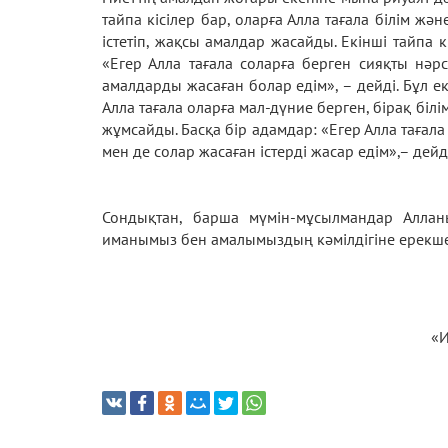
тайпа кісілер бар, оларға Алла тағала білім жә
істетіп, жақсы амалдар жасайды. Екінші тайпа к
«Егер Алла тағала соларға берген сияқты нәр
амалдарды жасаған болар едім», – дейді. Бұл екі
Алла тағала оларға мал-дүние берген, бірақ біл
жұмсайды. Басқа бір адамдар: «Егер Алла тағала
мен де солар жасаған істерді жасар едім»,– дейд
Сондықтан, барша мүмін-мұсылмандар Аллан
иманымыз бен амалымыздың кәмілдігіне ерекше 
«И