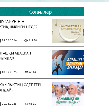
Соңғылар
ШУРА КҮНІНІҢ
РТЫҚШЫЛЫҒЫ НЕДЕ?
24.06.2026
21930
ЛҒАШҚЫ АДАСҚАН
ҒЫМДАР
10.09.2025
6944
АЖЫЛЫҚТЫҢ ӘДЕПТЕРІ
АНДАЙ?
01.06.2025
6821