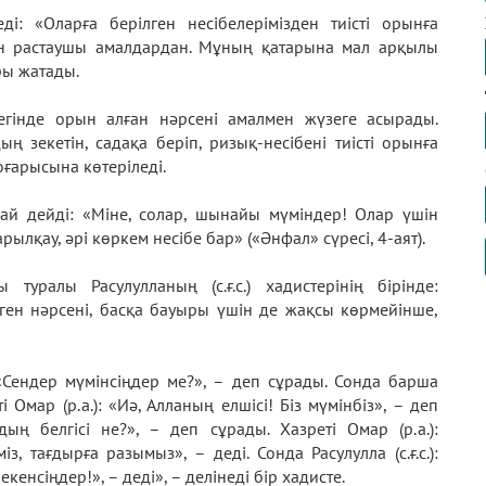
і: «Оларға берілген несібелерімізден тиісті орынға
ін растаушы амалдардан. Мұның қатарына мал арқылы
ры жатады.
гінде орын алған нәрсені амалмен жүзеге асырады.
 зекетін, садақа беріп, ризық-несібені тиісті орынға
ғарысына көтеріледі.
ай дейді: «Міне, солар, шынайы мүміндер! Олар үшін
қау, әрі көркем несібе бар» («Әнфал» сүресі, 4-аят).
уралы Расулулланың (с.ғ.с.) хадистерінің бірінде:
ген нәрсені, басқа бауыры үшін де жақсы көрмейінше,
п: «Сендер мүмінсіңдер ме?», – деп сұрады. Сонда барша
 Омар (р.а.): «Иә, Алланың елшісі! Біз мүмінбіз», – деп
здың белгісі не?», – деп сұрады. Хазреті Омар (р.а.):
 тағдырға разымыз», – деді. Сонда Расулулла (с.ғ.с.):
енсіңдер!», – деді», – делінеді бір хадисте.