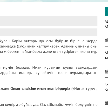
А
А
Құран Кәрім аяттарында осы бұйрық бірнеше жерде
аммедке (с.ғ.с.) иман келтіру керек. Адамның иманы оны
 жіберген пайғамбарға және оған түсірілген иләһи нұр
А
А
м мүмін болады. Иман нұрының қуаты адамдардың
 әрдайым иманды күшейтетін және нұрландыратын
Қ
а және Оның елшісіне иман келтіріңдер!»
(«Ниса» сүресі,
Қ
ан келтіруге бұйыруда. Сіз: «Шынайы мүмін болу үшін не