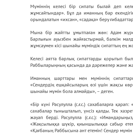
Мүміннің келесі бір сипаты былай деп келед
жұмсайтындар». Бұл да иманның бар екендіг
орындалатын «ихсан», «садақа» беру ғибадатта
Мына бір жайтты ұмытпаған жөн: Адам жүре
Барлығын ауызбен жайғастырмай, бәлкім малдың
жұмсаумен кісі шынайы мүміндік сипаттың ең жо
Келесі аятта барлық сипаттарды қорытып был
Раббыларыңның қасында да дәрежелер және жарыл
Иманның шарттары мен мүміннің сипаттары т
«Сендердің ешқайсыларың өзі үшін жақсы көр
шынайы мүмін бола алмайды», – деген.
«Бір күні Расулулла (с.ғ.с.) сахабаларға қара
сахабалар тынышталып, үнсіз қалды. Тек хазреті
жауап берді. Расулулла (с.ғ.с.): «Имандарыңы
«Жақсылыққа шүкір, қиыншылыққа сабыр етеміз,
«Қағбаның Раббысына ант етемін! Сендер мүмін ек