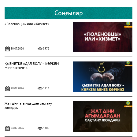
Соңғылар
«Гюленовцы» или «Хизмет»
30.07.2026
3972
ҚЫЗМЕТКЕ АДАЛ БОЛУ – КӨРКЕМ
МІНЕЗ КӨРІНІСІ
28.07.2026
1116
Жат діни ағымдардан сақтану
жолдары
24.07.2026
1405