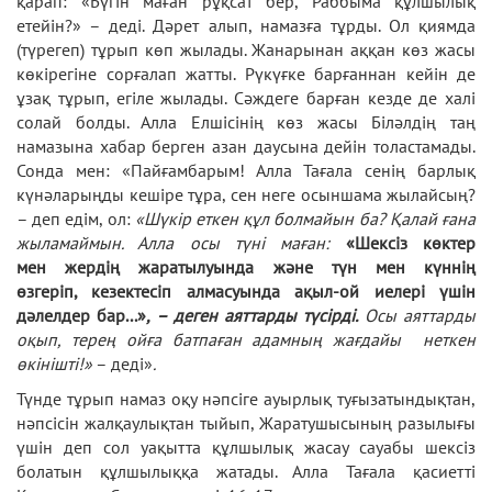
қарап: «Бүгін маған рұқсат бер, Раббыма құлшылық
етейін?» – деді. Дәрет алып, намазға тұрды. Ол қиямда
(түрегеп) тұрып көп жылады. Жанарынан аққан көз жасы
көкірегіне сорғалап жатты. Рүкүғке барғаннан кейін де
ұзақ тұрып, егіле жылады. Сәждеге барған кезде де халі
солай болды. Алла Елшісінің көз жасы Біләлдің таң
намазына хабар берген азан даусына дейін толастамады.
Сонда мен: «Пайғамбарым! Алла Тағала сенің барлық
күнәларыңды кешіре тұра, сен неге осыншама жылайсың?
– деп едім, ол:
«Шүкір еткен құл болмайын ба? Қалай ғана
жыламаймын. Алла осы түні маған:
«Шексіз көктер
мен жердің жаратылуында және түн мен күннің
өзгеріп, кезектесіп алмасуында ақыл-ой иелері үшін
дәлелдер бар...»
, – деген аяттарды түсірді.
Осы аяттарды
оқып, терең ойға батпаған адамның жағдайы неткен
өкінішті!»
– деді»
.
Түнде тұрып намаз оқу нәпсіге ауырлық туғызатындықтан,
нәпсісін жалқаулықтан тыйып, Жаратушысының разылығы
үшін деп сол уақытта құлшылық жасау сауабы шексіз
болатын құлшылыққа жатады. Алла Тағала қасиетті