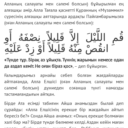
Алланың салауаты мен сәлемі болсын) бұйырылған ең
алғашқы әмір. Алла Тағала қасиетті Құранның «Мүзаммил»
сүресінің алғашқы аяттарында ардақты Пайғамбарымызға
(оған Алланың салауаты мен сәлемі болсын):
قُمِ اللَّيْلَ إِلاَّ قَلِيلاً نِصْفَهُ أَوِ
انقُصْ مِنْهُ قَلِيلاً أَوْ زِدْ عَلَيْهِ
«Түнде тұр. Бірақ аз ұйықта. Түннің жарымын немесе одан
да аздап кеміт. Не оған біраз қос»
, – деп бұйырған.
Ғалымдарымыз арнайы себеп болған жағдайларды
айтпағанда, Алла Елшісі (оған Алланың салауаты мен
сәлемі болсын) дүниеден озғанша түнгі намазды
тастамағандығын айтқан.
Бірде Ата есімді табиғин Айша анамыздан былай деп
сұрайды: «Алла Елшісінің ерекше бір жағдайын айтып
бересіз бе?» Сонда Айша анамыз: «Оның ерекше болмаған
халі бар ма? Бірде түнде бөлмеме келді. Аздан кейін маған