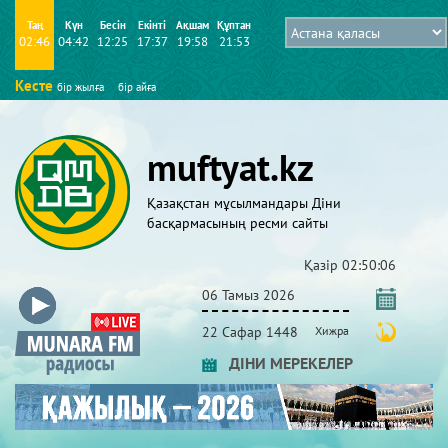
Таң
Күн
Бесін
Екінті
Ақшам
Құптан
02:46
04:42
12:25
17:37
19:58
21:53
Кесте
бір жылға
бір айға
muftyat.kz
Қазақстан мұсылмандары Діни
басқармасының ресми сайты
Қазір
02:50:06
06 Тамыз 2026
22 Сафар 1448
Хижра
ДІНИ МЕРЕКЕЛЕР