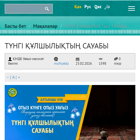
Қаз
Рус
Qaz
قاز
Togg
navi
Басты бет
Мақалалар
ТҮНГІ ҚҰЛШЫЛЫҚТЫҢ САУАБЫ
ТҮНГІ ҚҰЛШЫЛЫҚТЫҢ САУАБЫ
ҚМДБ Уағыз-насихат
0
бөлімі
muftyatkz
23.02.2026
1598
пікір
–
|
A
|
+