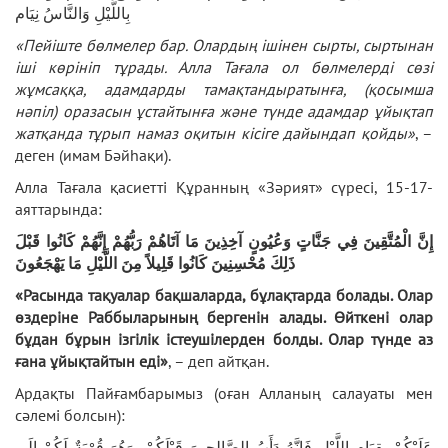
بِاللَّيْلِ وَالنَّاسُ نِيَام
«Пейіште бөлмелер бар. Олардың ішінен сырты, сыртынан
іші көрініп тұрады. Алла Тағала ол бөлмелерді сөзі
жұмсаққа, адамдарды тамақтандыратынға, (қосымша
нәпіл) оразасын ұстайтынға және түнде адамдар ұйықтап
жатқанда тұрып намаз оқитын кісіге дайындап қойды»
, –
деген (имам Бәйһақи).
Алла Тағала қасиетті Құранның «Зәрият» сүресі, 15-17-
аяттарында:
إِنَّ الْمُتَّقِينَ فِي جَنَّاتٍ وَعُيُونٍ آخِذِينَ مَا آتَاهُمْ رَبُّهُمْ إِنَّهُمْ كَانُوا قَبْلَ
ذَلِكَ مُحْسِنِينَ كَانُوا قَلِيلاً مِنَ اللَّيْلِ مَا يَهْجَعُونَ
«Расында
тақуалар бақшаларда, б
ұ
лақтарда болады. Олар
өздеріне Раббыларының бергенін алады. Өйткені олар
бұдан б
ұ
рын
ізгілік
істе
ушілерден болды
. Олар түнде аз
ғана ұйықта
йтын
еді
»
, – деп айтқан.
Ардақты Пайғамбарымыз (оған Алланың салауаты мен
сәлемі болсын):
عَلَيْكُمْ بِقِيَامِ اللَّيْلِ فَإِنَّهُ دَأَبُ الصَّالِحِينَ قَبْلَكُمْ، وَهُوَ قُرْبَةٌ لَكُمْ إِلَى