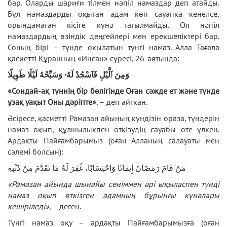
бар. Оларды шариғи тілмен нәпіл намаздар деп атайды.
Бұл намаздарды оқыған адам көп сауапқа кенелсе,
орындамаған кісіге күнә тағылмайды. Ол нәпіл
намаздардың өзіндік деңгейлері мен ерекшеліктері бар.
Соның бірі – түнде оқылатын түнгі намаз. Алла Тағала
қасиетті Құранның «Инсан» сүресі, 26-аятында:
وَمِنَ ٱلَّيْلِ فَٱسْجُدْ لَهُۥ وَسَبِّحْهُ لَيْلًا طَوِيلًا
«Сондай-ақ түннің бір бөлігінде Оған сәжде ет және түнде
ұзақ уақыт Оны дәріпте»
, – деп айтқан.
Әсіресе, қасиетті Рамазан айының күндізін ораза, түндерін
намаз оқып, құлшылықпен өткізудің сауабы өте үлкен.
Ардақты Пайғамбарымыз (оған Алланың салауаты мен
сәлемі болсын):
مَنْ قَامَ رَمَضَانَ إِيمَانًا وَاحْتِسَابًا، غُفِرَ لَهُ مَا تَقَدَّمَ مِنْ ذَنْبِهِ
«Рамазан айында шынайы сеніммен әрі ықыласпен түнді
намаз оқып өткізген адамның бұрынғы күнәлары
кешіріледі»
, – деген.
Түнгі намаз оқу – ардақты Пайғамбарымызға (оған