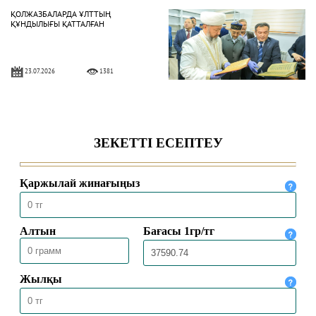
ҚОЛЖАЗБАЛАРДА ҰЛТТЫҢ
ҚҰНДЫЛЫҒЫ ҚАТТАЛҒАН
23.07.2026
1381
БҮГІНГІ МҰСЫЛМАН БОЛМЫСЫ
16.07.2026
1801
ПОЧЕМУ САЛАФИТЫ ОТРИЦАЮТ
МАТУРИДИ?
15.07.2026
3005