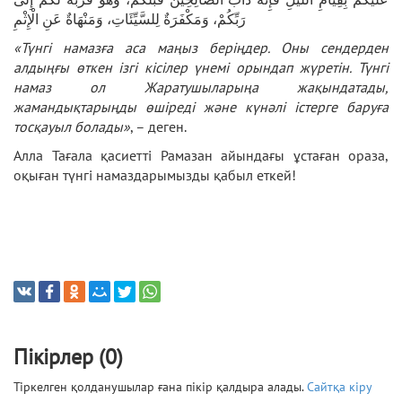
رَبِّكُمْ، وَمَكْفَرَةٌ لِلسَّيِّئَاتِ، وَمَنْهَاةٌ عَنِ الْإِثْمِ
«Түнгі намазға аса маңыз беріңдер. Оны сендерден
алдыңғы өткен ізгі кісілер үнемі орындап жүретін. Түнгі
намаз ол Жаратушыларыңа жақындатады,
жамандықтарыңды өшіреді және күнәлі істерге баруға
тосқауыл болады»
, – деген.
Алла Тағала қасиетті Рамазан айындағы ұстаған ораза,
оқыған түнгі намаздарымызды қабыл еткей!
Пікірлер (0)
Тіркелген қолданушылар ғана пікір қалдыра алады.
Сайтқа кіру