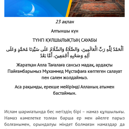
23 ақпан
Алтыншы күн
ТҮНГІ ҚҰЛШЫЛЫҚТЫҢ САУАБЫ
اَلْحَمْدُ لِلّٰهِ رَبِّ الْعَالَمِينَ، وَالصَّلَاةُ وَالسَّلَامُ عَلَى سَيِّدِنَا مُحَمَّدٍ وَعَلَى
آلِهِ وَصَحْبِهِ أَجْمَعِينَ، أَمَّا بَعْدُ
Жаратқан Алла Тағалаға сансыз мадақ, ардақты
Пайғамбарымыз Мұхаммед Мұстафаға көптеген салауат
пен сәлем жолдаймыз.
Аса рақымды, ерекше мейірімді Алланың атымен
бастаймын.
Ислам шариғатында бес негіздің бірі – намаз құлшылығы.
Намаз кәмелетке толған барша ер мен әйелге парыз
болғанымен, орындалуы міндет болмаған намаздар да