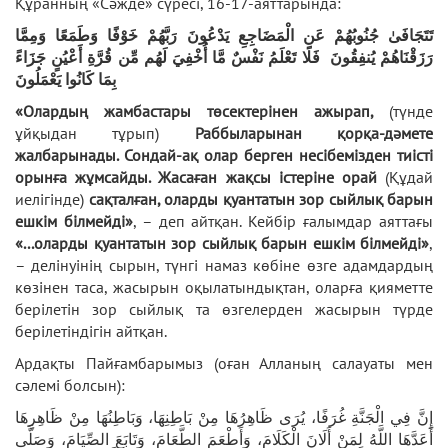
Құранның «Сәжде» сүресі, 16-17-аяттарында:
تَتَجَافَىٰ جُنُوبُهُمْ عَنِ الْمَضَاجِعِ يَدْعُونَ رَبَّهُمْ خَوْفًا وَطَمَعًا وَمِمَّا
رَزَقْنَاهُمْ يُنفِقُونَ فَلَا تَعْلَمُ نَفْسٌ مَّا أُخْفِيَ لَهُم مِّن قُرَّةِ أَعْيُنٍ جَزَاءً
بِمَا كَانُوا يَعْمَلُونَ
«Олардың жамбастары төсектерінен ажырап,
(түнде
ұйқыдан тұрып)
Раббыларынан қорқа-дәмете
жалбарынады. Сондай-ақ олар берген несібемізден тиісті
орынға жұмсайды. Жасаған жақсы істеріне орай
(Құдай
иелігінде)
сақталған, оларды қуантатын зор сыйлық барын
ешкім білмейді»
, – деп айтқан. Кейбір ғалымдар аяттағы
«...оларды қуантатын зор сыйлық барын ешкім білмейді»
,
– делінуінің сырын, түнгі намаз көбіне өзге адамдардың
көзінен таса, жасырын оқылатындықтан, оларға қияметте
берілетін зор сыйлық та өзгелерден жасырын түрде
берілетіндігін айтқан.
Ардақты Пайғамбарымыз (оған Алланың салауаты мен
сәлемі болсын):
إِنَّ فِي الْجَنَّةِ غُرَفًا، يُرَى ظَاهِرُهَا مِنْ بَاطِنِهَا، وَبَاطِنُهَا مِنْ ظَاهِرِهَا
أَعَدَّهَا اللَّهُ لِمَنْ أَلَانَ الْكَلَامَ، وَأَطْعَمَ الطَّعَامَ، وَتَابَعَ الصِّيَامَ، وَصَلَّى