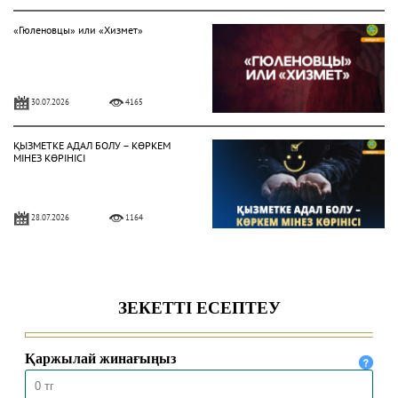
«Гюленовцы» или «Хизмет»
30.07.2026
4165
ҚЫЗМЕТКЕ АДАЛ БОЛУ – КӨРКЕМ
МІНЕЗ КӨРІНІСІ
28.07.2026
1164
Жат діни ағымдардан сақтану
жолдары
24.07.2026
1443
ҚОЛЖАЗБАЛАРДА ҰЛТТЫҢ
ҚҰНДЫЛЫҒЫ ҚАТТАЛҒАН