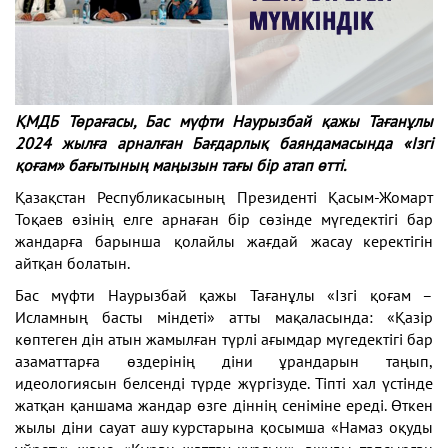
ҚМДБ Төрағасы, Бас мүфти Наурызбай қажы Тағанұлы
2024 жылға арналған Бағдарлық баяндамасында «Ізгі
қоғам» бағытының маңызын тағы бір атап өтті.
Қазақстан Республикасының Президенті Қасым-Жомарт
Тоқаев өзінің елге арнаған бір сөзінде мүгедектігі бар
жандарға барынша қолайлы жағдай жасау керектігін
айтқан болатын.
Бас мүфти Наурызбай қажы Тағанұлы «Ізгі қоғам –
Исламның басты міндеті» атты мақаласында: «Қазір
көптеген дін атын жамылған түрлі ағымдар мүгедектігі бар
азаматтарға өздерінің діни ұрандарын таңып,
идеологиясын белсенді түрде жүргізуде. Тіпті хал үстінде
жатқан қаншама жандар өзге діннің сеніміне ереді. Өткен
жылы діни сауат ашу курстарына қосымша «Намаз оқуды