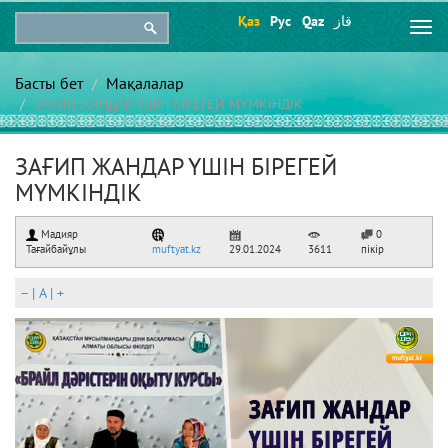
Қаз
Рус
Qaz
قاز
Togg
navi
Басты бет
Мақалалар
ЗАҒИП ЖАНДАР ҮШІН БІРЕГЕЙ МҮМКІНДІК
ЗАҒИП ЖАНДАР ҮШІН БІРЕГЕЙ
МҮМКІНДІК
Мадияр
0
Тағайбайұлы
muftyat.kz
29.01.2024
3611
пікір
–
|
A
|
+