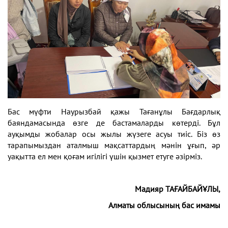
Бас мүфти Наурызбай қажы Тағанұлы Бағдарлық
баяндамасында өзге де бастамаларды көтерді. Бұл
ауқымды жобалар осы жылы жүзеге асуы тиіс. Біз өз
тарапымыздан аталмыш мақсаттардың мәнін ұғып, әр
уақытта ел мен қоғам игілігі үшін қызмет етуге әзірміз.
Мадияр ТАҒАЙБАЙҰЛЫ,
Алматы облысының бас имамы