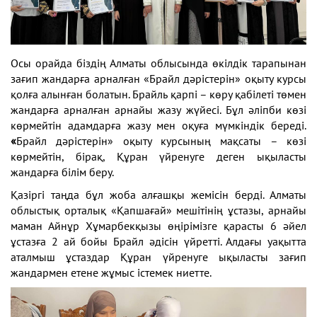
Осы орайда біздің Алматы облысында өкілдік тарапынан
зағип жандарға арналған «Брайл дәрістерін» оқыту курсы
қолға алынған болатын. Брайль қарпі – көру қабілеті төмен
жандарға арналған арнайы жазу жүйесі. Бұл әліпби көзі
көрмейтін адамдарға жазу мен оқуға мүмкіндік береді.
«
Брайл дәрістерін» оқыту курсының мақсаты – көзі
көрмейтін, бірақ, Құран үйренуге деген ықыласты
жандарға білім беру.
Қазіргі таңда бұл жоба алғашқы жемісін берді. Алматы
облыстық орталық «Қапшағай» мешітінің ұстазы, арнайы
маман Айнұр Хұмарбекқызы өңірімізге қарасты 6 әйел
ұстазға 2 ай бойы Брайл әдісін үйретті. Алдағы уақытта
аталмыш ұстаздар Құран үйренуге ықыласты зағип
жандармен етене жұмыс істемек ниетте.