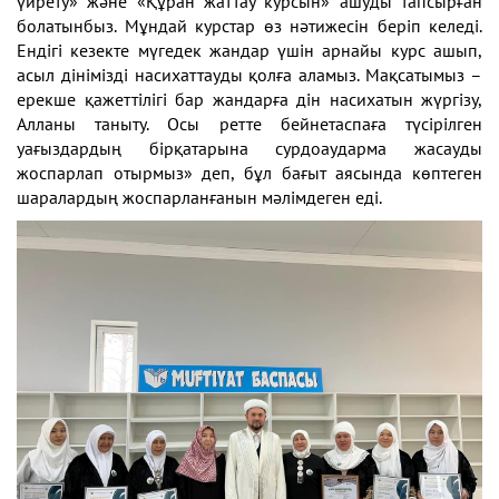
үйрету» және «Құран жаттау курсын» ашуды тапсырған
болатынбыз. Мұндай курстар өз нәтижесін беріп келеді.
Ендігі кезекте мүгедек жандар үшін арнайы курс ашып,
асыл дінімізді насихаттауды қолға аламыз. Мақсатымыз –
ерекше қажеттілігі бар жандарға дін насихатын жүргізу,
Алланы таныту. Осы ретте бейнетаспаға түсірілген
уағыздардың бірқатарына сурдоаударма жасауды
жоспарлап отырмыз» деп, бұл бағыт аясында көптеген
шаралардың жоспарланғанын мәлімдеген еді.