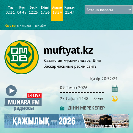
Таң
Күн
Бесін
Екінті
Ақшам
Құптан
02:51
04:45
12:25
17:35
19:54
21:47
Кесте
бір жылға
бір айға
muftyat.kz
Қазақстан мұсылмандары Діни
басқармасының ресми сайты
Қазір
20:52:24
09 Тамыз 2026
25 Сафар 1448
Хижра
ДІНИ МЕРЕКЕЛЕР