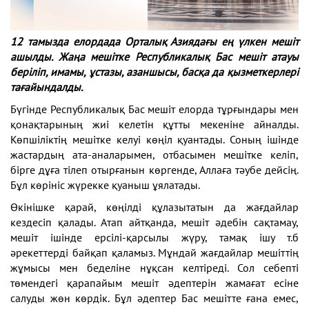
1
2 тамыз
да
елордада Орталық Азиядағы ең үлкен мешіт
ашылды. Жаңа мешітке Республикалық
Б
ас мешіт атау
ы
беріліп, имамы, ұстазы, азаншысы, басқа да қызметкерлері
тағайындалды.
Бүгінде Республикалық Бас мешіт елорда тұрғындары мен
қонақтарының жиі келетін құтты мекеніне айналды.
Көпшіліктің мешітке келуі көңіл қуантады. Соның ішінде
жастардың ата-аналарымен, отбасымен мешітке келіп,
бірге дұға тілеп отырғанын көргенде, Аллаға тәубе дейсің.
Бұл көрініс жүрекке қуаныш ұялатады.
Өкінішке қарай, көңілді құлазытатын да жағдайлар
кездесіп қалады. Атап айтқанда, мешіт әдебін сақтамау,
мешіт ішінде ерсілі-қарсылы жүру, тамақ ішу т.б
әрекеттерді байқап қаламыз. Мұндай жағдайлар мешіттің
жұмысы мен беделіне нұқсан келтіреді. Сол себепті
төмендегі қарапайым мешіт әдептерін жамағат есіне
салуды жөн көрдік. Бұл әдептер Бас мешітте ғана емес,