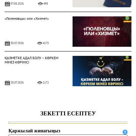
07.08.2026
498
«Гюленовцы» или «Хизмет»
30.07.2026
4175
ҚЫЗМЕТКЕ АДАЛ БОЛУ – КӨРКЕМ
МІНЕЗ КӨРІНІСІ
28.07.2026
1172
Жат діни ағымдардан сақтану
жолдары
24.07.2026
1453