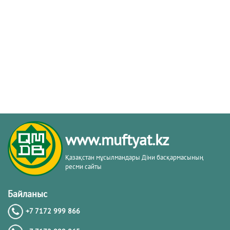
www.muftyat.kz
Қазақстан мұсылмандары Діни басқармасының
ресми сайты
Байланыс
+7 7172 999 866