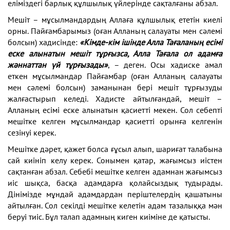
еліміздегі барлық құлшылық үйлерінде сақталғаны абзал.
Мешіт – мұсылмандардың Аллаға құлшылық ететін киелі
орны. Пайғамбарымыз (оған Алланың салауаты мен сәлемі
болсын) хадисінде:
«Кімде-кім ішінде Алла Тағаланың есімі
еске алынатын мешіт тұрғызса, Алла Тағала ол адамға
жәннаттан үй тұрғызады»
, – деген. Осы хадиске амал
еткен мұсылмандар Пайғамбар (оған Алланың салауаты
мен сәлемі болсын) заманынан бері мешіт тұрғызуды
жалғастырып келеді. Хадисте айтылғандай, мешіт –
Алланың есімі еске алынатын қасиетті мекен. Сол себепті
мешітке келген мұсылмандар қасиетті орынға келгенін
сезінуі керек.
Мешітке дәрет, қажет болса ғұсыл алып, шариғат талабына
сай киініп келу керек. Сонымен қатар, жағымсыз иістен
сақтанған абзал. Себебі мешітке келген адамнан жағымсыз
иіс шықса, басқа адамдарға қолайсыздық тудырады.
Дінімізде мұндай адамдардан періштелердің қашатыны
айтылған. Сол секілді мешітке келетін адам тазалыққа мән
беруі тиіс. Бұл талап адамның киген киіміне де қатысты.