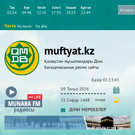
Таң
Күн
Бесін
Екінті
Ақшам
Құптан
02:54
04:46
12:25
17:33
19:53
21:44
Кесте
бір жылға
бір айға
muftyat.kz
Қазақстан мұсылмандары Діни
басқармасының ресми сайты
Қазір
01:13:44
09 Тамыз 2026
25 Сафар 1448
Хижра
ДІНИ МЕРЕКЕЛЕР