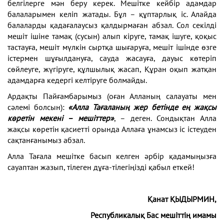
белгілерге мән беру керек. Мешітке кейбір адамдар
балаларымен келіп жатады. Бұл – құптарлық іс. Алайда
балаларды қадағалаусыз қалдырмаған абзал. Сол секілді
мешіт ішіне тамақ (сусын) алып кіруге, тамақ ішуге, қоқыс
тастауға, мешіт мүлкін сыртқа шығаруға, мешіт ішінде өзге
істермен шұғылдануға, сауда жасауға, дауыс көтеріп
сөйлеуге, жүгіруге, құлшылық жасап, Құран оқып жатқан
адамдарға кедергі келтіруге болмайды.
Ардақты Пайғамбарымыз (оған Алланың салауаты мен
сәлемі болсын):
«Алла Тағаланың жер бетiнде ең жақсы
көретiн мекені – мешiттер»
, – деген. Сондықтан Алла
жақсы көретін қасиетті орында Аллаға ұнамсыз іс істеуден
сақтанғанымыз абзал.
Алла Тағала мешітке басып келген әрбір қадамыңызға
сауаптан жазып, тілеген дұға-тілегіңізді қабыл еткей!
Қанат ҚЫДЫРМИН,
Республикалық Бас мешіттің имамы