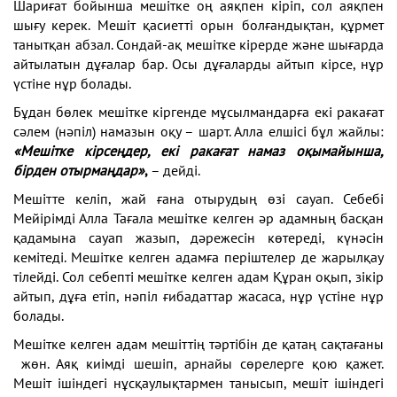
Шариғат бойынша мешітке оң аяқпен кіріп, сол аяқпен
шығу керек. Мешіт қасиетті орын болғандықтан, құрмет
танытқан абзал. Сондай-ақ мешітке кірерде және шығарда
айтылатын дұғалар бар. Осы дұғаларды айтып кірсе, нұр
үстіне нұр болады.
Бұдан бөлек мешітке кіргенде мұсылмандарға екі ракағат
сәлем (нәпіл) намазын оқу – шарт. Алла елшісі бұл жайлы:
«Мешітке кірсеңдер, екі ракағат намаз оқымайынша,
бірден отырмаңдар»
,
– дейді.
Мешітте келіп, жай ғана отырудың өзі сауап. Себебі
Мейірімді Алла Тағала мешітке келген әр адамның басқан
қадамына сауап жазып, дәрежесін көтереді, күнәсін
кемітеді. Мешітке келген адамға періштелер де жарылқау
тілейді. Сол себепті мешітке келген адам Құран оқып, зікір
айтып, дұға етіп, нәпіл ғибадаттар жасаса, нұр үстіне нұр
болады.
Мешітке келген адам мешіттің тәртібін де қатаң сақтағаны
жөн. Аяқ киімді шешіп, арнайы сөрелерге қою қажет.
Мешіт ішіндегі нұсқаулықтармен танысып, мешіт ішіндегі