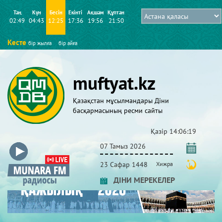
Таң
Күн
Бесін
Екінті
Ақшам
Құптан
02:49
04:43
12:25
17:36
19:56
21:50
Кесте
бір жылға
бір айға
muftyat.kz
Қазақстан мұсылмандары Діни
басқармасының ресми сайты
Қазір
14:06:19
07 Тамыз 2026
23 Сафар 1448
Хижра
ДІНИ МЕРЕКЕЛЕР