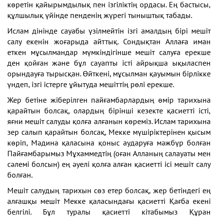
көретін қайырымдылық пен ізгіліктің ордасы. Ең бастысы,
құлшылық үйінде пенденің жүрегі тыныштық табады.
Ислам дінінде сауабы үзілмейтін ізгі амалдың бірі мешіт
салу екенін жоғарыда айттық. Сондықтан Аллаға иман
еткен мұсылмандар мүм­кіндігінше мешіт салуға ерекше
ден қойған және бұл сауапты істі айрықша ықыласпен
орындауға тырысқан. Өйткені, мұсылман қауымын бірлікке
үндеп, ізгі істерге ұйытуда мешіттің рөлі ерекше.
Жер бетіне жіберілген пайғамбарлардың өмір тарихына
қарайтын болсақ, олардың бірінші кезекте қасиетті істі,
яғни мешіт салуды қолға алғанын көреміз. Ислам тарихына
зер салып қарайтын болсақ, Мекке мүшіріктерінен қысым
көріп, Мәдина қаласына қоныс аударуға мәжбүр болған
Пайғамбарымыз Мұхаммедтің (оған Алланың салауаты мен
сәлемі болсын) ең әуелі қолға алған қасиетті ісі мешіт салу
болған.
Мешіт салудың тарихын сөз етер болсақ, жер бетіндегі ең
алғашқы мешіт Мекке қаласындағы қасиетті Қағба екені
белгілі. Бұл туралы қасиетті кітабымыз Құран