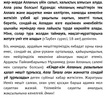
жер-жерде Алланың үйін салып, халықтың алғысын алуда.
Алла разы болсын! Құранда: «Алланың мешіттерін тек
Аллаға және ақыретке иман келтірген, намазды кемеліне
жеткізіп үзбей әрі уақытылы оқитын, зекетті толық
беретін, сондай-ақ Алладан өзге ешкімнен именбейтін
шынайы мүміндер ғана лайықты түрде көркейте алады.
Міне, солар тура жолдан таймауға, мақсат-мұраттарына
жетуге үміт ете алады»
(«Тәубе» сүресі, 18-аят) делінген.
Біз, имамдар, әрдайым мешіттеріміздің ғибадат орны ғана
емес, сондай-ақ діни-рухани орталыққа, қайырымдылық
пен мейірімділік мекеніне айналуын мақсат етеміз.
Ардақты Пайғамбарымыз Мұхаммед (оған Алланың сәлемі
мен салауаты болсын):
«Кімде-кім Алланың разы­лығын
қалап мешіт тұрғызса, Алла Тағала оған жәннатта сондай
үй тұрғызады»
деген сүйінші хабар жеткізген. Жаратушы
Иеміз мешіт салған, оған үлес қосқан барша адамға мол
сауаптан жазғай. Үзілмейтін сауапты амалдың
жақсылығына кенелгей. Әмин!