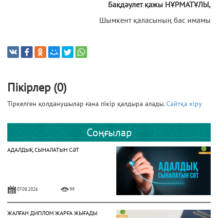
Бақдәулет қажы НҰРМАТҰЛЫ,
Шымкент қаласының бас имамы
Пікірлер (0)
Тіркелген қолданушылар ғана пікір қалдыра алады.
Сайтқа кіру
Соңғылар
АДАЛДЫҚ СЫНАЛАТЫН СӘТ
07.08.2026
99
ЖАЛҒАН ДИПЛОМ ЖАРҒА ЖЫҒАДЫ