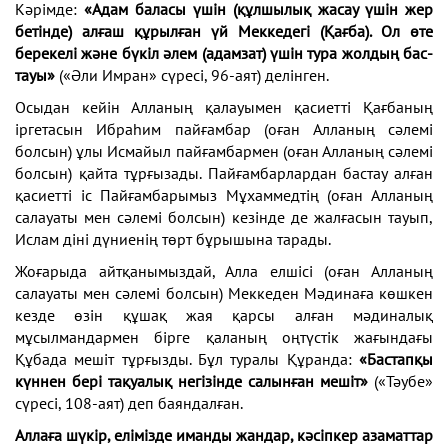
Кәрімде:
«Адам баласы үшін (құл­шылық жасау үшін жер
бетінде) алғаш құ­рылған үй Меккедегі (Қағба). Ол өте
берекелі және бүкіл әлем (адамзат) үшін тура жолдың бас­
тауы»
(«Әли Имран» сүресі, 96-аят) делінген.
Осыдан кейін Алланың қалауымен қасиетті Қағбаның
іргетасын Ибраһим пайғамбар (оған Алланың сәлемі
болсын) ұлы Исмайыл пайғамбармен (оған Алланың сәлемі
болсын) қайта тұрғызады. Пайғамбарлардан бастау алған
қасиетті іс Пайғамбарымыз Мұхаммедтің (оған Алланың
салауаты мен сәлемі болсын) кезінде де жалғасын тауып,
Ислам діні дүниенің төрт бұрышына тарады.
Жоғарыда айтқанымыздай, Алла елшісі (оған Алланың
салауаты мен сәлемі болсын) Меккеден Мәдинаға көшкен
кезде өзін құшақ жая қарсы алған мәдиналық
мұсылмандармен бірге қаланың оңтүстік жағындағы
Құбада мешіт тұрғызды. Бұл туралы Құранда:
«Бастапқы
күннен бері тақуалық негізінде салынған мешіт»
(«Тәубе»
сүресі, 108-аят) деп баяндалған.
Аллаға шүкір, елімізде иманды жандар, кәсіпкер азаматтар