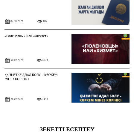
07.08.2026
107
«Гюленовцы» или «Хизмет»
30.07.2026
4074
ҚЫЗМЕТКЕ АДАЛ БОЛУ – КӨРКЕМ
МІНЕЗ КӨРІНІСІ
28.07.2026
1143
Жат діни ағымдардан сақтану
жолдары