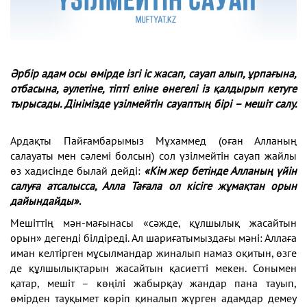
Әрбір адам осы өмірде ізгі іс жасап, сауап алып, ұрпағына,
отбасына, әулетіне, тіпті еліне өнегелі із қалдырып кетуге
тырысады. Дінімізде үзілмейтін сауаптың бірі – мешіт салу.
Ардақты Пайғамбарымыз Мұхаммед (оған Алланың
салауаты мен сәлемі болсын) сол үзілмейтін сауап жайлы
өз хадисінде былай дейді:
«Кім жер бетінде Алланың үйін
салуға атсалысса, Алла Тағала ол кісіге жұмақтан орын
дайындайды»
.
Мешіттің мән-мағынасы «сәжде, құлшылық жасайтын
орын» дегенді білдіреді. Ал шариға­тымыздағы мәні: Аллаға
иман келтірген мұсылмандар жиналып намаз оқитын, өзге
де құлшылықтарын жасайтын қасиетті мекен. Сонымен
қатар, мешіт – көңілі жабырқау жандар пана тауып,
өмірден тауқымет көріп қиналып жүрген адамдар демеу