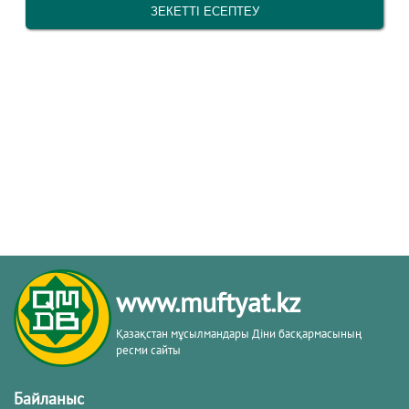
www.muftyat.kz
Қазақстан мұсылмандары Діни басқармасының
ресми сайты
Байланыс