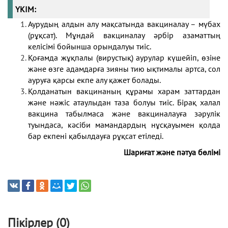
ҮКІМ:
Аурудың алдын алу мақсатында вакциналау ­– мүбах
(рұқсат). Мұндай вакциналау әрбір азаматтың
келісімі бойынша орындалуы тиіс.
Қоғамда жұқпалы (вирустық) аурулар күшейіп, өзіне
және өзге адамдарға зияны тию ықтималы артса, сол
ауруға қарсы екпе алу қажет болады.
Қолданатын вакцинаның құрамы харам заттардан
және нәжіс атаулыдан таза болуы тиіс. Бірақ халал
вакцина табылмаса және вакциналауға зәрулік
туындаса, кәсіби мамандардың нұсқауымен қолда
бар екпені қабылдауға рұқсат етіледі.
Шариғат және пәтуа бөлімі
Пікірлер (0)