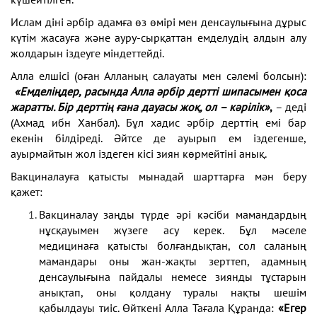
Ислам діні әрбір адамға өз өмірі мен денсаулығына дұрыс
күтім жасауға және ауру-сырқаттан емделудің алдын алу
жолдарын іздеуге міндеттейді.
Алла елшісі (оған Алланың салауаты мен сәлемі болсын):
«Емделіңдер, расында Алла әрбір дертті шипасымен қоса
жаратты. Бір дерттің ғана дауасы жоқ, ол – кәрілік»
,
– деді
(Ахмад ибн Ханбал). Бұл хадис әрбір дерттің емі бар
екенін білдіреді. Әйтсе де ауырып ем іздегенше,
ауырмайтын жол іздеген кісі зиян көрмейтіні анық.
Вакциналауға қатысты мынадай шарттарға мән беру
қажет:
Вакциналау заңды түрде әрі кәсіби мамандардың
нұсқауымен жүзеге асу керек. Бұл мәселе
медицинаға қатысты болғандықтан, сол саланың
мамандары оны жан-жақты зерттеп, адамның
денсаулығына пайдалы немесе зиянды тұстарын
анықтап, оны қолдану туралы нақты шешім
қабылдауы тиіс. Өйткені Алла Тағала Құранда:
«Егер