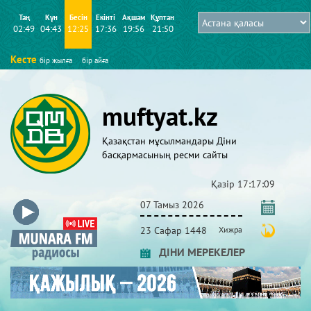
Таң
Күн
Бесін
Екінті
Ақшам
Құптан
02:49
04:43
12:25
17:36
19:56
21:50
Кесте
бір жылға
бір айға
muftyat.kz
Қазақстан мұсылмандары Діни
басқармасының ресми сайты
Қазір
17:17:10
07 Тамыз 2026
23 Сафар 1448
Хижра
ДІНИ МЕРЕКЕЛЕР