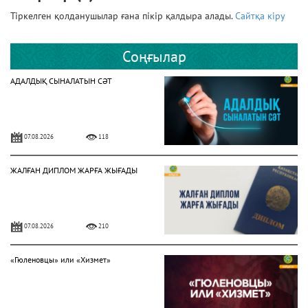
Тіркелген қолданушылар ғана пікір қалдыра алады.
Сайтқа кіру
Соңғылар
АДАЛДЫҚ СЫНАЛАТЫН СӘТ
07.08.2026
118
ЖАЛҒАН ДИПЛОМ ЖАРҒА ЖЫҒАДЫ
07.08.2026
210
«Гюленовцы» или «Хизмет»