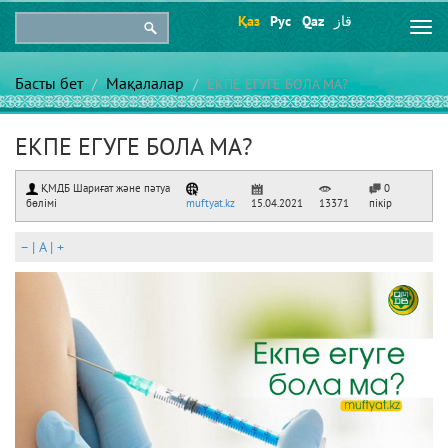
Қаз
Рус
Qaz
قاز
Togg
navi
Басты бет
Мақалалар
ЕКПЕ ЕГУГЕ БОЛА МА?
ЕКПЕ ЕГУГЕ БОЛА МА?
ҚМДБ Шариғат және пәтуа
0
бөлімі
muftyat.kz
15.04.2021
13371
пікір
–
|
A
|
+