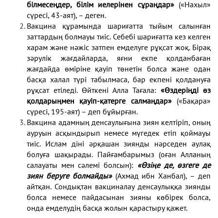
білмесеңдер, білім иелерінен сұраңдар»
(«Нахыл»
сүресі, 43-аят), – деген.
Вакцина құрамында шариғатта тыйым салынған
заттардың болмауы тиіс. Себебі шариғатта кез келген
харам және нәжіс затпен емделуге рұқсат жоқ. Бірақ
зәрулік жағдайларда, яғни екпе қолданбаған
жағдайда өміріне қауіп төнетін болса және одан
басқа халал түрі табылмаса, бар екпені қолдануға
рұқсат етіледі. Өйткені Алла Тағала:
«Өздеріңді өз
қолдарыңмен қауіп-қатерге салмаңдар»
(«Бақара»
сүресі, 195-аят) – деп бұйырған.
Вакцина адамның денсаулығына зиян келтіріп, оның
ауруын асқындырып немесе мүгедек етіп қоймауы
тиіс. Ислам діні әрқашан зиянды нәрседен аулақ
болуға шақырады. Пайғамбарымыз (оған Алланың
салауаты мен сәлемі болсын):
«Өзіңе де, өзгеге де
зиян беруге болмайды»
(Ахмад ибн Ханбал), – деп
айтқан. Сондықтан вакциналау денсаулыққа зиянды
болса немесе пайдасынан зияны көбірек болса,
онда емделудің басқа жолын қарастыру қажет.