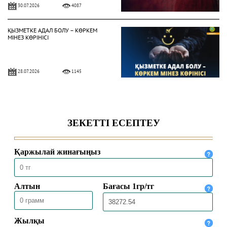
30.07.2026
4087
ҚЫЗМЕТКЕ АДАЛ БОЛУ – КӨРКЕМ
МІНЕЗ КӨРІНІСІ
28.07.2026
1145
Жат діни ағымдардан сақтану
жолдары
24.07.2026
1425
ҚОЛЖАЗБАЛАРДА ҰЛТТЫҢ
ҚҰНДЫЛЫҒЫ ҚАТТАЛҒАН
23.07.2026
1393