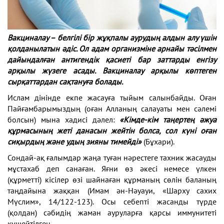
Вакциналау – белгілі бір жұқпалы аурудың алдын алу үшін
қолданылатын әдіс. Ол адам организміне арнайы тәсілмен
дайындалған антигендік қасиеті бар заттарды енгізу
арқылы жүзеге асады. Вакциналау арқылы көптеген
сырқаттардан сақтануға болады.
Ислам дінінде екпе жасауға тыйым салынбайды. Оған
Пайғамбарымыздың (оған Алланың салауаты мен сәлемі
болсын) мына хадисі дәлел:
«Кімде-кім таңертең әжуа
құрмасының жеті данасын жейтін болса, сол күні оған
сиқырдың және удың зияны тимейді»
(Бұхари).
Сондай-ақ ғалымдар жаңа туған нәрестеге тахник жасауды
мұстахаб деп санаған. Яғни өз әкесі немесе үлкен
(құрметті) кісілер өзі шайнаған құрманың сөлін баланың
таңдайына жаққан (Имам ән-Нәуауи, «Шарху сахих
Мүслим», 14/122-123). Осы себепті жасанды түрде
(қолдан) сәбидің жаман ауруларға қарсы иммунитеті
күшейтілген.