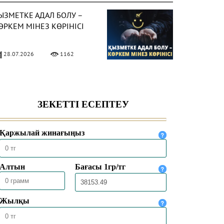
ЫЗМЕТКЕ АДАЛ БОЛУ –
ӨРКЕМ МІНЕЗ КӨРІНІСІ
28.07.2026
1162
ат діни ағымдардан
ақтану жолдары
24.07.2026
1442
ОЛЖАЗБАЛАРДА ҰЛТТЫҢ
ҰНДЫЛЫҒЫ ҚАТТАЛҒАН
23.07.2026
1419