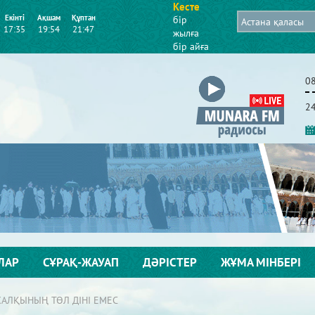
Кесте
Екінті
Ақшам
Құптан
бір
17:35
19:54
21:47
жылға
бір айға
0
2
ЛАР
СҰРАҚ-ЖАУАП
ДӘРІСТЕР
ЖҰМА МІНБЕРІ
ХАЛҚЫНЫҢ ТӨЛ ДІНІ ЕМЕС