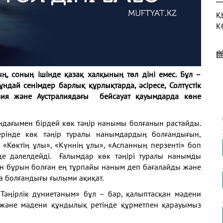
Қ
К
ың, соның ішінде қазақ халқының төл діні емес. Бұл –
Ж
дай сенімдер барлық құрлықтарда, әсіресе, Солтүстік
с
Азия және Аустралиядағы бейсауат қауымдарда көне
ындағымен бірдей көк тәңір нанымы болғанын растайды.
рінде көк тәңір туралы нанымдардың болғандығын,
Қ
«Көктің ұлы», «Күннің ұлы», «Аспанның перзенті» боп
Қ
де дәлелдейді. Ғалымдар көк тәңірі туралы нанымды
ден бұрын болған ең тұрпайы наным деп бағалайды және
а болғандығы ғылыми ақиқат.
е «Тәңірлік дүниетаным» бұл – бар, қалыптасқан мәдени
және мәдени құндылық ретінде құрметпен қарауымыз