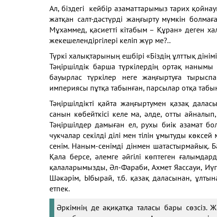
Ал, біздегі кейбір азаматтарымыз тарих қойнауы
жатқан салт-дәстүрді жаңғырту мүмкін болмағ
Мұхаммед, қасиетті кітабым – Құран» деген х
жекешелендіргілері келіп жүр ме?..
Түркі халықтарының ешбірі «Біздің ұлттық дінімі
Тәңіршілдік барша түркілердің ортақ нанымы е
бауырлас түркілер неге жаңғыртуға тырыспа
империясы пұтқа табынған, парсылар отқа табы
Тәңіршілдікті қайта жаңғыртумен қазақ далас
санын көбейткісі келе ма, әлде, отты айнал
Тәңіршілдер дамыған ел, рухы биік азамат бо
чукчалар секілді ділі мен тілін ұмытуды көксей 
сенім. Наным-сенімді дінмен шатастырмайық. 
Қала берсе, әлемге әйгілі көптеген ғалымдар
қалаларымызды, Әл-Фараби, Ахмет Яассауи, Иүгі
Шәкәрім, Ыбырай, т.б. қазақ даласынан, ұлты
етпек.
Әркімнің де ақиқатқа таласы бары сөзсіз. Ж