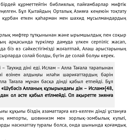
 бірдей құрметтейтін библиялық пайғамбарлар мифтік
теңелген. Бұл Қытайдың Орталық Азияға кеңеюін тоқтату
рін құрбан еткен қаһарман мен шахид мұсылмандардың
сырлық мифтер тұтқынынан және ырымшылдық пен соқыр
 арқасында түркілер дамуда үлкен серпіліс жасап,
а біз өз сәйкестігімізді жоғалтпай, Алаш арыстарының
ғасырларда солай болды, бүгін де солай болуы керек.
– Таухид діні еді. Ислам – Алла Тағала тарапынан
іні өзінен алдыңғы иләһи шариғаттардың бәрін
ла Тағала мұнан басқа дінді қабыл етпейді. Бұл
:
«Шүбәсіз Алланың құзырындағы дін – Ислам»[48,
одан ол әсте қабыл етілмейді. Ол ақыретте зиянға
ғы құқығы біздің азаматтарға кез-келген дінді ұстануға
ның импорты, шовинизм мен зорлық-зомбылық культі,
рды насихаттау туралы болса, онда шынында қоғамдық