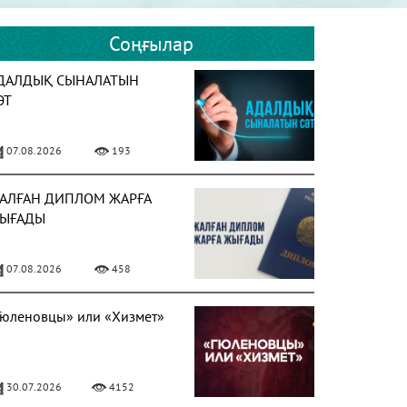
Соңғылар
ДАЛДЫҚ СЫНАЛАТЫН
ӘТ
07.08.2026
193
АЛҒАН ДИПЛОМ ЖАРҒА
ЫҒАДЫ
07.08.2026
458
Гюленовцы» или «Хизмет»
30.07.2026
4152