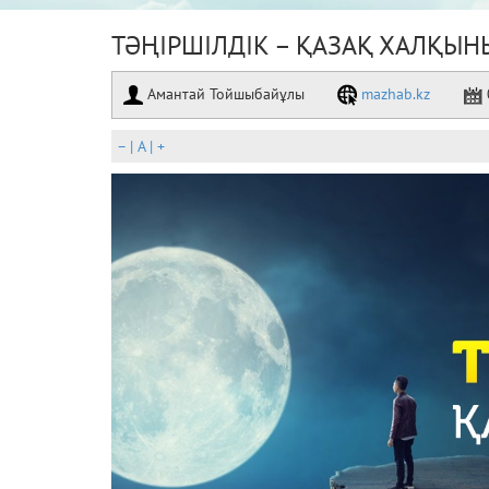
ТӘҢІРШІЛДІК – ҚАЗАҚ ХАЛҚЫНЫ
Амантай Тойшыбайұлы
mazhab.kz
–
|
A
|
+