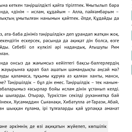
на кеткен тәңіршілдікті қайта тірілтпек. Ұмытылып бара
анда, «дінім – ислам, құдайым – Алла, пайғамбарым –
алықтың ұмытылған нанымын қайтпек. Әлде, Құдайды да
з, ата-баба дініміз тәңіршілдік» деп ұрандап жатқан жоқ.
кендігін ескерсек, расында да ақиқат дін болса, өзге
йды. Себебі ол күлкілі әрі надандық. Атышулы Рим
нған.
ында онсыз да жағымсыз кейіптегі бақсы-балгерлердің
ып, жауырынға қарап бал ашатын шамандықты аңсай ма?
луды қаламаса, тұқымы құруға аз қалған ханты, манси,
ме? Тәңіршілдік – бұл дін емес. Тәңіршілдік – тек наным-
Бабаларымыз ғасырлар бойы ислам дінін ұстанып келді.
ды шығарды. Отырар, Түркістан секілді руханиятқа бай
неки, Хусамиддин Сығанақи, Хибатулла әт-Тарази, Абай,
нан шыққан ғұлама, ірі тұлғаларды қай ұрпаққа аманат
әне әркімнің де өзі ақиқатын жүйелеп, көпшілік