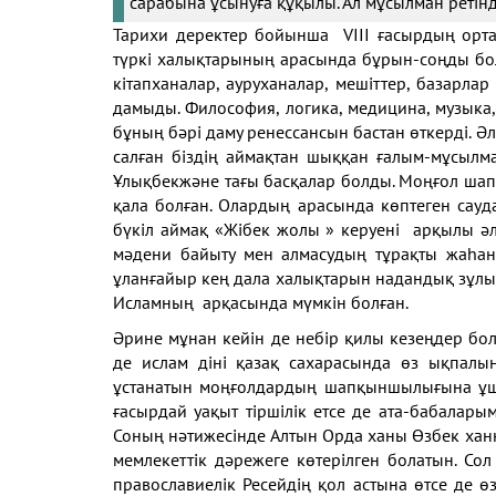
сарабына ұсынуға құқылы. Ал мұсылман ретінд
Тарихи деректер бойынша VIII ғасырдың орта
түркі халықтарының арасында бұрын-соңды бол
кітапханалар, ауруханалар, мешіттер, базарл
дамыды. Философия, логика, медицина, музыка, 
бұның бәрі даму ренессансын бастан өткерді. Ә
салған біздің аймақтан шыққан ғалым-мұсылм
Ұлықбекжәне тағы басқалар болды. Моңғол ша
қала болған. Олардың арасында көптеген сауд
бүкіл аймақ «Жібек жолы » керуені арқылы ә
мәдени байыту мен алмасудың тұрақты жаһан
ұланғайыр кең дала халықтарын надандық зұл
Исламның арқасында мүмкін болған.
Әрине мұнан кейін де небір қилы кезеңдер б
де ислам діні қазақ сахарасында өз ықпалын
ұстанатын моңғолдардың шапқыншылығына ұш
ғасырдай уақыт тіршілік етсе де ата-бабалары
Соның нәтижесінде Алтын Орда ханы Өзбек ханн
мемлекеттік дәрежеге көтерілген болатын. Сол
православиелік Ресейдің қол астына өтсе де ө