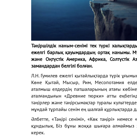
Тәңіршілдік наным-сенімі тек түркі халықтард
ежелгі барлық қауымдардың ортақ нанымы. Мұн
және Оңтүстік Америка, Африка, Солтүстік 
замандардан белгілі болған.
Л.Н. Гумилев ежелгі қытайлықтарда түрік ұғым
Көне Қытай, Мысыр, Рим, Месопотамия елде
аталмыш елдердің патшаларының атағы көбіне 
аталғандығын «Древние тюрки» атты еңбегін
тәңірлер және тәңірсымақтар туралы культтер
мұндай тұрпайы сенім ең шалғай құрлықтарда д
Әлбетте, «Тәңірі сенімі», «Көк тәңірі» немес
құндылық. Біз бұны жоққа шығара алмаймыз 
керек.