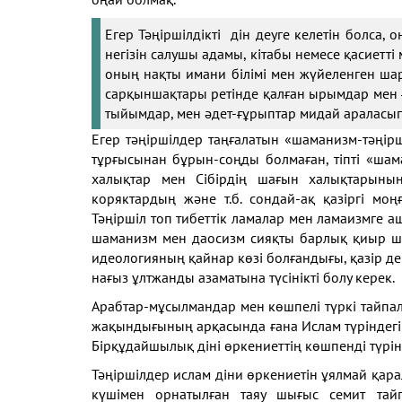
Егер Тәңіршілдікті дін деуге келетін болса,
негізін салушы адамы, кітабы немесе қасиетті
оның нақты имани білімі мен жүйеленген шари
сарқыншақтары ретінде қалған ырымдар мен 
тыйымдар, мен әдет-ғұрыптар мидай араласы
Егер тәңіршілдер таңғалатын «шаманизм-тәңірш
тұрғысынан бұрын-соңды болмаған, тіпті «шама
халықтар мен Сібірдің шағын халықтарының 
коряктардың және т.б. сондай-ақ қазіргі моң
Тәңіршіл топ тибеттік ламалар мен ламаизмге а
шаманизм мен даосизм сияқты барлық қиыр ш
идеологияның қайнар көзі болғандығы, қазір де
нағыз ұлтжанды азаматына түсінікті болу керек.
Арабтар-мұсылмандар мен көшпелі түркі тай
жақындығының арқасында ғана Ислам түріндегі 
Бірқұдайшылық діні өркениеттің көшпенді түрі
Тәңіршілдер ислам діни өркениетін ұялмай қа
күшімен орнатылған таяу шығыс семит тай