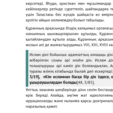
көрсетеді. Яһуди, христиан мен мұсылмандар
кейіпкерлер ретінде суреттеліп, шайтандарға 
үшін Таластағы бес күндік шайқаста өз өмі
ерлігін айқын келемеждеу болып табылады.
Құранның арқасында біздің халқымыз ортаға
нанымның шынжырларынан құтылды, Құранның
қытайланудан құтыла алды, Құранның арқасынд
жолын әлі де жалғастырудамыз. VIII, XIII, XVIII 
Ислам діні бойынша адамзаттың алғашқы діні 
жіберілген соңғы әрі иләһи дін. Ислам д
толықтырушы әрі кәміл дін болғандықтан, Ал
туралы өзінің кітабында былай деп ескертеді
3/19], «Кім исламнан басқа бір дін іздесе, 
ұшыраушылардан болады
[48, 3/85].
Ұлттық заңнама шеңберінде діни сенім бостанды
ерік береді. Алайда, әңгіме жат идеология
иррационалды және ғылымға қарсы доктринала
наразылық қажет.