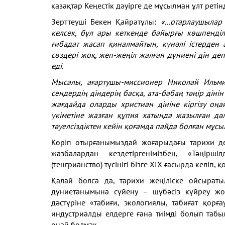
қазақтар Кеңестік дәуірге де мұсылман ұлт ретін
Зерттеуші Бекен Қайратұлы:
«...отарлаушылар
келсек, бұл ары кеткенде байырғы көшпенділ
ғибадат жасап қиналмайтын, күнәлі істерде
сөздері жоқ, жеп-жеңіл жалған дүниені дін де
еді.
Мысалы, ағартушы-миссионер Николай Ильмин
сендердің діндерің басқа, ата-бабаң тәңір дінін
жағдайда оларды христиан дініне кіргізу о
үкіметіне жазған құпия хатында жазылған дәл
тәуелсіздіктен кейін қоғамда пайда болған мұ
Көріп отырғанымыздай жоғарыдағы тарихи дер
жазбалардан кездетіргенімізбен, «Тәңірші
(тенгрианство) түсінігі бізге XIX ғасырда келіп, 
Қалай болса да, тарихи жеңіліске ойсыраты
дүниетанымына сүйену – шүбәсіз күйреу жо
дәстүріне «табиғи, экологиялы, табиғат қор
индустриалды елдерге ғана тиімді болып таб
оңай болмақ.