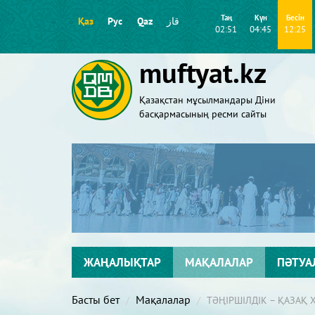
Таң
Күн
Бесін
Қаз
Рус
Qaz
قاز
02:51
04:45
12:25
muftyat.kz
Қазақстан мұсылмандары Діни
басқармасының ресми сайты
ЖАҢАЛЫҚТАР
МАҚАЛАЛАР
ПӘТУА
Басты бет
Мақалалар
ТӘҢІРШІЛДІК – ҚАЗАҚ 