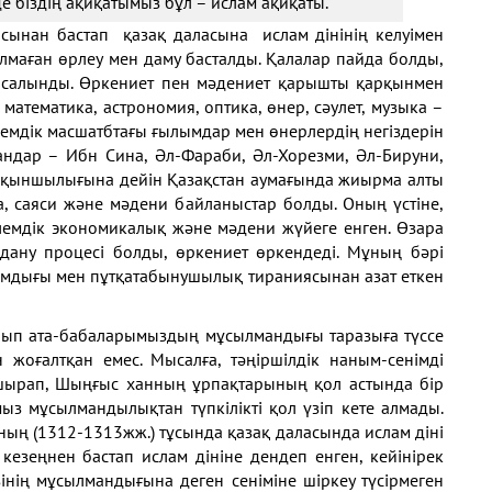
е біздің ақиқатымыз бұл – ислам ақиқаты.
сынан бастап қазақ даласына ислам дінінің келуімен
маған өрлеу мен даму басталды. Қалалар пайда болды,
ар салынды. Өркениет пен мәдениет қарышты қарқынмен
математика, астрономия, оптика, өнер, сәулет, музыка –
лемдік масшатбтағы ғылымдар мен өнерлердің негіздерін
андар – Ибн Сина, Әл-Фараби, Әл-Хорезми, Әл-Бируни,
пқыншылығына дейін Қазақстан аумағында жиырма алты
а, саяси және мәдени байланыстар болды. Оның үстіне,
лемдік экономикалық және мәдени жүйеге енген. Өзара
дану процесі болды, өркениет өркендеді. Мұның бәрі
ымдығы мен пұтқатабынушылық тираниясынан азат еткен
олып ата-бабаларымыздың мұсылмандығы таразыға түссе
 жоғалтқан емес. Мысалға, тәңіршілдік наным-сенімді
ырап, Шыңғыс ханның ұрпақтарының қол астында бір
мыз мұсылмандылықтан түпкілікті қол үзіп кете алмады.
ың (1312-1313жж.) тұсында қазақ даласында ислам діні
 кезеңнен бастап ислам дініне дендеп енген, кейінірек
зінің мұсылмандығына деген сеніміне шіркеу түсірмеген