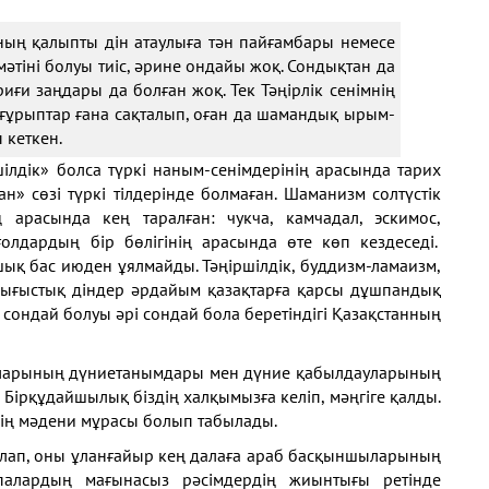
 оның қалыпты дін атаулыға тән пайғамбары немесе
 мәтіні болуы тиіс, әрине ондайы жоқ. Сондықтан да
ғи заңдары да болған жоқ. Тек Тәңірлік сенімнің
ғұрыптар ғана сақталып, оған да шамандық ырым-
п кеткен.
ілдік» болса түркі наным-сенімдерінің арасында тарих
н» сөзі түркі тілдерінде болмаған. Шаманизм солтүстік
арасында кең таралған: чукча, камчадал, эскимос,
ғолдардың бір бөлігінің арасында өте көп кездеседі.
шық бас июден ұялмайды. Тәңіршілдік, буддизм-ламаизм,
ығыстық діндер әрдайым қазақтарға қарсы дұшпандық
 сондай болуы әрі сондай бола беретіндігі Қазақстанның
паларының дүниетанымдары мен дүние қабылдауларының
Бірқұдайшылық біздің халқымызға келіп, мәңгіге қалды.
нің мәдени мұрасы болып табылады.
ралап, оны ұланғайыр кең далаға араб басқыншыларының
палардың мағынасыз рәсімдердің жиынтығы ретінде