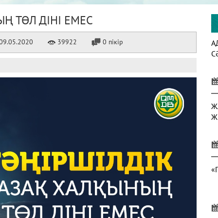
Ң ТӨЛ ДІНІ ЕМЕС
09.05.2020
39922
0 пікір
А
С
Ж
Ж
«