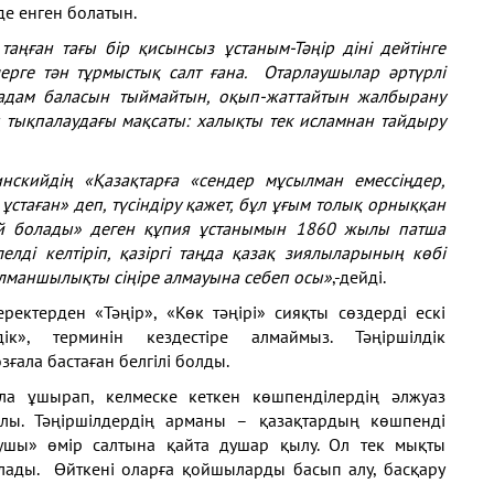
де енген болатын.
 таңған тағы бір қисынсыз ұстаным-Тәңір діні дейтінге
ерге тән тұрмыстық салт ғана. Отарлаушылар әртүрлі
н адам баласын тыймайтын, оқып-жаттайтын жалбырану
п тықпалаудағы мақсаты: халықты тек исламнан тайдыру
скийдің «Қазақтарға «сендер мұсылман емессіңдер,
 ұстаған» деп, түсіндіру қажет, бұл ұғым толық орныққан
ңай болады» деген құпия ұстанымын 1860 жылы патша
елді келтіріп, қазіргі таңда қазақ зиялыларының көбі
сылманшылықты сіңіре алмауына себеп осы»
,-дейді.
ектерден «Тәңір», «Көк тәңірі» сияқты сөздерді ескі
лдік», терминін кездестіре алмаймыз. Тәңіршілдік
қозғала бастаған белгілі болды.
ла ұшырап, келмеске кеткен көшпенділердің әлжуаз
лы. Тәңіршілдердің арманы – қазақтардың көшпенді
ғаушы» өмір салтына қайта душар қылу. Ол тек мықты
ылады. Өйткені оларға қойшыларды басып алу, басқару