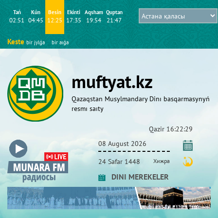
Tań
Kún
Besіn
Ekіntі
Aqsham
Quptan
02:51
04:45
12:25
17:35
19:54
21:47
Keste
bіr jylǵa
bіr aıǵa
muftyat.kz
Qazaqstan Musylmandary Dіnı basqarmasynyń
resmı saıty
Qazіr
16:22:30
08 August 2026
24 Safar 1448
Хижра
DINI MEREKELER