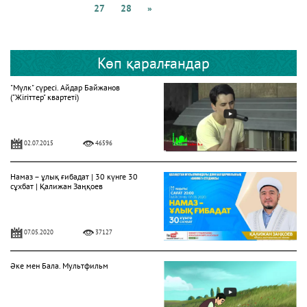
27
28
»
Көп қаралғандар
"Мүлк" сүресі. Айдар Байжанов
("Жігіттер" квартеті)
02.07.2015
46596
Намаз – ұлық ғибадат | 30 күнге 30
сұхбат | Қалижан Заңқоев
07.05.2020
37127
Әке мен Бала. Мультфильм