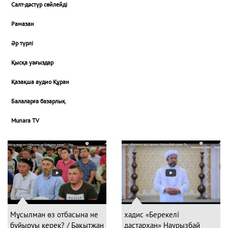
Салт-дәстүр сөйлейді
Рамазан
Әр түрлі
Қысқа уағыздар
Қазақша аудио Құран
Балаларға базарлық
Munara TV
Мұсылман өз отбасына не
хадис «Берекелі
бұйыруы керек? / Бақытжан
дастархан» Наурызбай