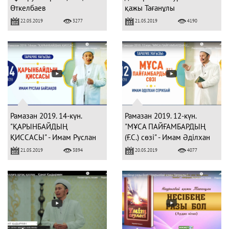
Өткелбаев
қажы Тағанұлы
22.05.2019
21.05.2019
3277
4190
Рамазан 2019. 14-күн.
Рамазан 2019. 12-күн.
"ҚАРЫНБАЙДЫҢ
"МҰСА ПАЙҒАМБАРДЫҢ
ҚИССАСЫ" - Имам Руслан
(Ғ.С.) сөзі" - Имам Әділхан
БАЙЗАҚОВ
СЕРІКБАЙ
21.05.2019
20.05.2019
3894
4077