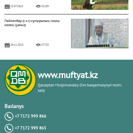
15.07.2015
31139
Пайғамбар (с.ғ.с) ғұмырының соңғы
кезеңі (уағыз)
24.11.2013
27723
"Фатиха" сүресі
www.muftyat.kz
11.04.2016
27171
Qazaqstan Musylmandary Dіnı basqarmasynyń resmı
saıty
Жалқаулық - жат қылық | Қуаныш
АБИШЕВ
Baılanys
+7 7172 999 866
23.10.2015
26401
+7 7172 999 865