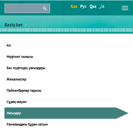
Қаз
Рус
Qaz
قاز
Togg
navi
Basty bet
Beıne
All
Мүфтият тынысы
Бас мүфтидің уағыздары
Жаңалықтар
Пайғамбарлар тарихы
Сұрақ-жауап
Уағыздар
Рамазандағы Құран хатым