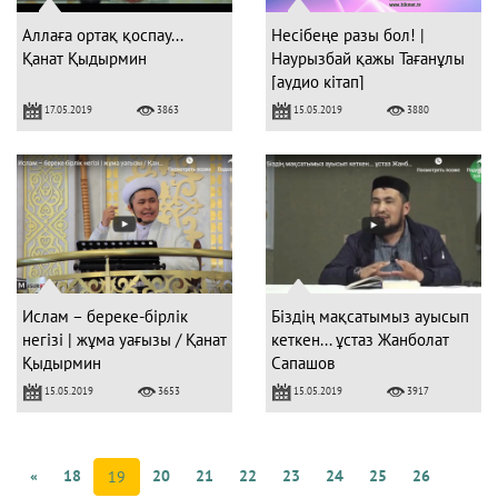
Аллаға ортақ қоспау...
Несібеңе разы бол! |
Қанат Қыдырмин
Наурызбай қажы Тағанұлы
[аудио кітап]
17.05.2019
15.05.2019
3863
3880
Ислам – береке-бірлік
Біздің мақсатымыз ауысып
негізі | жұма уағызы / Қанат
кеткен... ұстаз Жанболат
Қыдырмин
Сапашов
15.05.2019
15.05.2019
3653
3917
«
18
20
21
22
23
24
25
26
19