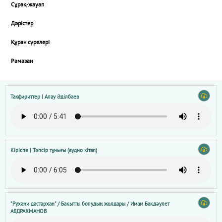
Сұрақ-жауап
Дәрістер
Құран сүрелері
Рамазан
Такфириттер | Алау Әділбаев
Кіріспе | Тәпсір тұнығы (аудио кітап)
"Рухани дастархан" / Бақытты болудың жолдары / Имам Бақдәулет
АБДРАХМАНОВ