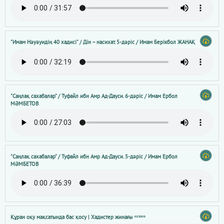
"Имам Нәуәуидің 40 хадисі" / Дін – насихат. 5-дәріс / Имам Берікбол ЖАНАҚ
"Саңлақ сахабалар" / Туфайл ибн Амр Ад-Дауси. 6-дәріс / Имам Ербол
МӘМБЕТОВ
"Саңлақ сахабалар" / Туфайл ибн Амр Ад-Дауси. 5-дәріс / Имам Ербол
МӘМБЕТОВ
Құран оқу мақсатында бас қосу | Хадистер жинағы ᴬᵁᴰᴵᴼ