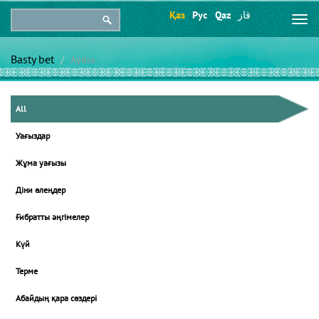
Қаз
Рус
Qaz
قاز
Togg
navi
Basty bet
Aýdıo
All
Уағыздар
Жұма уағызы
Діни өлеңдер
Ғибратты әңгімелер
Күй
Терме
Абайдың қара сөздері