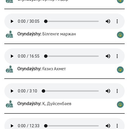
Oryndaýshy:
Білгенге маржан
Oryndaýshy:
Ғазиз Ахмет
Oryndaýshy:
Қ. Дүйсенбаев