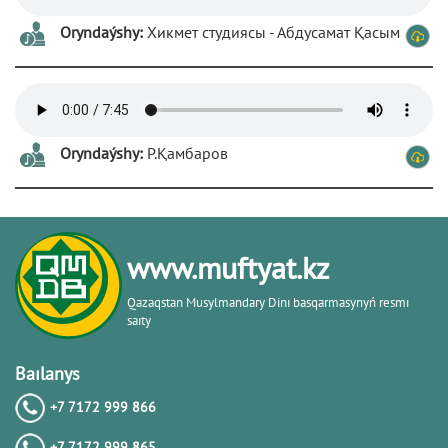
Oryndaýshy:
Хикмет студиясы - Абдусамат Қасым
Oryndaýshy:
Р.Қамбаров
www.muftyat.kz
Qazaqstan Musylmandary Dіnı basqarmasynyń resmı
saıty
Baılanys
+7 7172 999 866
+7 7172 999 865