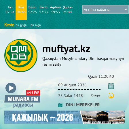
Tań
Kún
Besіn
Ekіntі
Aqsham
Quptan
02:54
04:46
12:25
17:33
19:53
21:44
Keste
bіr jylǵa
bіr aıǵa
muftyat.kz
Qazaqstan Musylmandary Dіnı basqarmasynyń
resmı saıty
Qazіr
11:20:40
09 August 2026
25 Safar 1448
Хижра
DINI MEREKELER