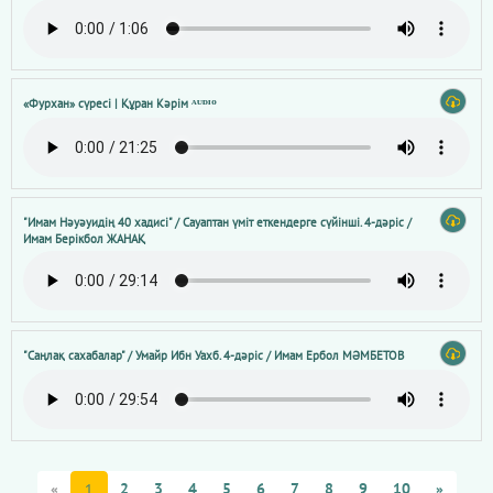
«Фурхан» сүресі | Құран Кәрім ᴬᵁᴰᴵᴼ
"Имам Нәуәуидің 40 хадисі" / Сауаптан үміт еткендерге сүйінші. 4-дәріс /
Имам Берікбол ЖАНАҚ
"Саңлақ сахабалар" / Умайр Ибн Уахб. 4-дәріс / Имам Ербол МӘМБЕТОВ
«
2
3
4
5
6
7
8
9
10
»
1