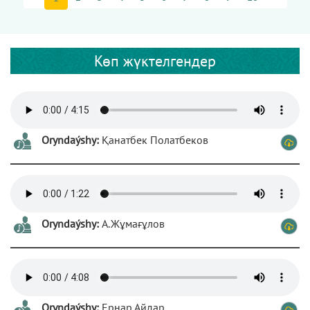
Көп жүктелгендер
Oryndaýshy:
Қанатбек Полатбеков
Oryndaýshy:
А.Жұмағұлов
Oryndaýshy:
Ернар Айдар