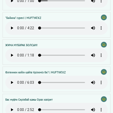
"Бәйинә" сүресі | MUFTYAT.KZ
ЖҰМА МҮБӘРАК БОЛСЫН!
Өлгеннен кейін қайта тірілеміз бе? | MUFTYAT.KZ
Бас мүфти Серікбай қажы Ораз хазірет