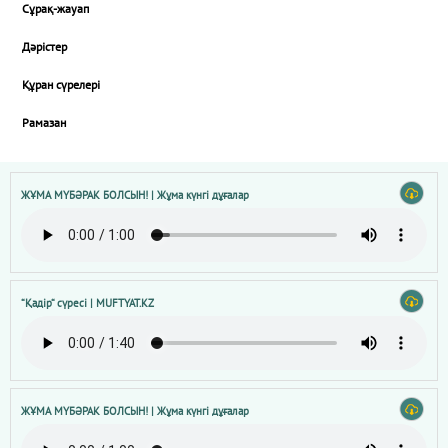
Сұрақ-жауап
Дәрістер
Құран сүрелері
Рамазан
ЖҰМА МҮБӘРАК БОЛСЫН! | Жұма күнгі дұғалар
“Қадір“ сүресі | MUFTYAT.KZ
ЖҰМА МҮБӘРАК БОЛСЫН! | Жұма күнгі дұғалар