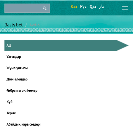
Қаз
Рус
Qaz
قاز
Togg
navi
Basty bet
Aýdıo
All
Уағыздар
Жұма уағызы
Діни өлеңдер
Ғибратты әңгімелер
Күй
Терме
Абайдың қара сөздері