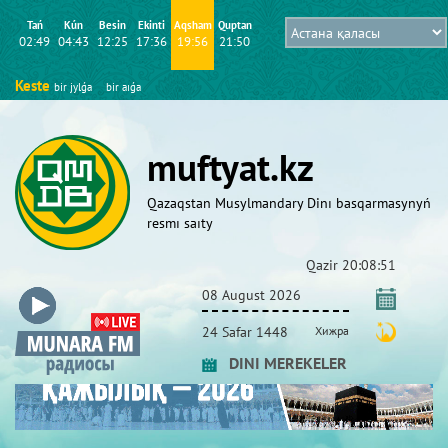
Tań
Kún
Besіn
Ekіntі
Aqsham
Quptan
02:49
04:43
12:25
17:36
19:56
21:50
Keste
bіr jylǵa
bіr aıǵa
muftyat.kz
Qazaqstan Musylmandary Dіnı basqarmasynyń
resmı saıty
Qazіr
20:08:51
08 August 2026
24 Safar 1448
Хижра
DINI MEREKELER