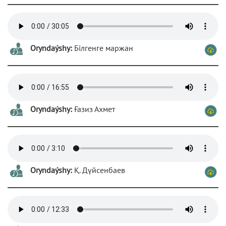
Oryndaýshy:
Білгенге маржан
Oryndaýshy:
Ғазиз Ахмет
Oryndaýshy:
Қ. Дүйсенбаев