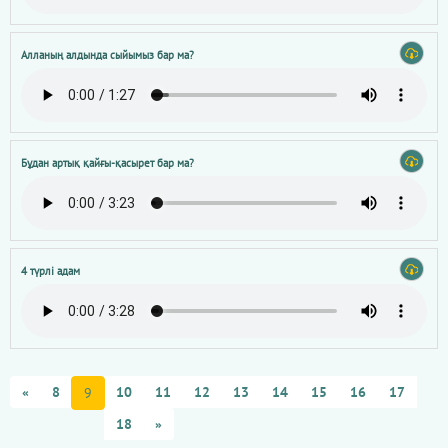
Алланың алдында сыйымыз бар ма?
Бұдан артық қайғы-қасырет бар ма?
4 түрлі адам
«
8
10
11
12
13
14
15
16
17
9
18
»