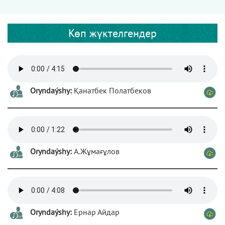
Көп жүктелгендер
Oryndaýshy:
Қанатбек Полатбеков
Oryndaýshy:
А.Жұмағұлов
Oryndaýshy:
Ернар Айдар