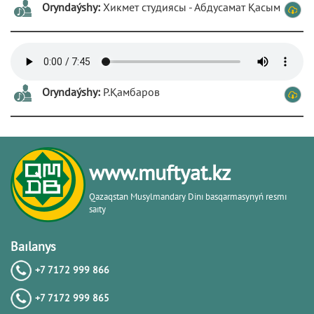
Oryndaýshy:
Хикмет студиясы - Абдусамат Қасым
Oryndaýshy:
Р.Қамбаров
www.muftyat.kz
Qazaqstan Musylmandary Dіnı basqarmasynyń resmı
saıty
Baılanys
+7 7172 999 866
+7 7172 999 865