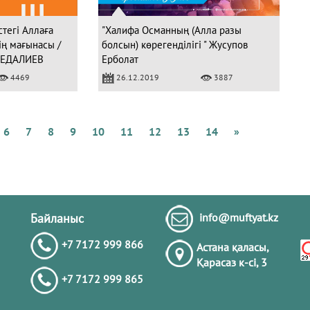
стегі Аллаға
"Халифа Османның (Алла разы
ің мағынасы /
болсын) көрегенділігі " Жусупов
МЕДАЛИЕВ
Ерболат
Құ
4469
26.12.2019
3887
4
с
а
6
7
8
9
10
11
12
13
14
»
Ә
Байланыс
info@muftyat.kz
+7 7172 999 866
Астана қаласы,
Қарасаз к-сi, 3
+7 7172 999 865