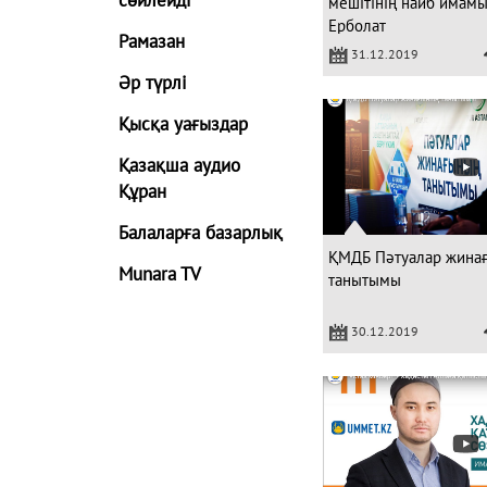
мешітінің наиб имамы
Ерболат
Рамазан
31.12.2019
Әр түрлі
Қысқа уағыздар
Қазақша аудио
Құран
Балаларға базарлық
ҚМДБ Пәтуалар жина
Munara TV
танытымы
30.12.2019