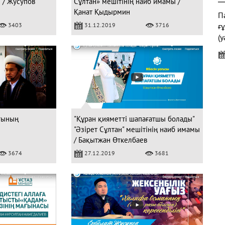
 / Жусупов
Сұлтан» мешітінің наиб имамы /
Қанат Қыдырмин
Па
3403
31.12.2019
3716
ғ
(у
"
ғының
"Құран қияметті шапағатшы болады"
"Әзірет Сұлтан" мешітінің наиб имамы
/ Бақытжан Өткелбаев
Ж
3674
27.12.2019
3681
Қ
Б
к