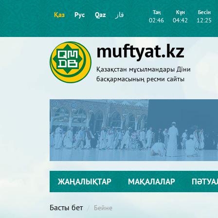
Таң
Күн
Бесін
Қаз
Рус
Qaz
قاز
02:46
04:42
12:25
muftyat.kz
Қазақстан мұсылмандары Діни
басқармасының ресми сайты
ЖАҢАЛЫҚТАР
МАҚАЛАЛАР
ПӘТУА
Басты бет
Бейне