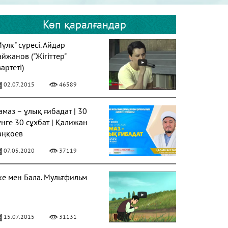
Көп қаралғандар
Мүлк" сүресі. Айдар
айжанов ("Жігіттер"
артеті)
02.07.2015
46589
амаз – ұлық ғибадат | 30
үнге 30 сұхбат | Қалижан
аңқоев
07.05.2020
37119
ке мен Бала. Мультфильм
15.07.2015
31131