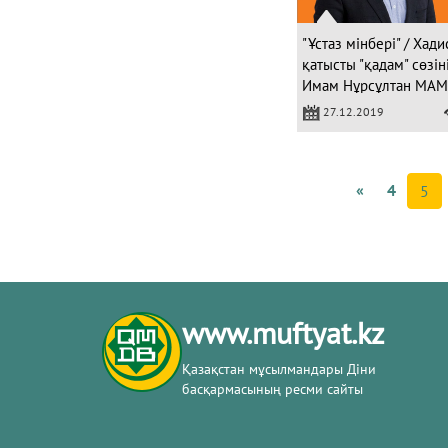
"Ұстаз мінбері" / Хади
қатысты "қадам" сөзін
Имам Нұрсұлтан МА
27.12.2019
«
4
5
www.muftyat.kz
Қазақстан мұсылмандары Діни
басқармасының ресми сайты