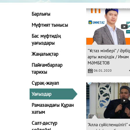
Барлығы
Мүфтият тынысы
Бас мүфтидің
уағыздары
"Ұстаз мінбері" / Әрб
Жаңалықтар
арты жеңілдік / Имам
МӘМБЕТОВ
Пайғамбарлар
06.01.2020
тарихы
Сұрақ-жауап
Уағыздар
Рамазандағы Құран
хатым
Салт-дәстүр
"Алла сүйіспеншілігі"
сөйлейді