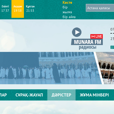
Кесте
Екінті
Ақшам
Құптан
бір
17:37
19:58
21:53
жылға
бір айға
0
2
ЛАР
СҰРАҚ-ЖАУАП
ДӘРІСТЕР
ЖҰМА МІНБЕРІ