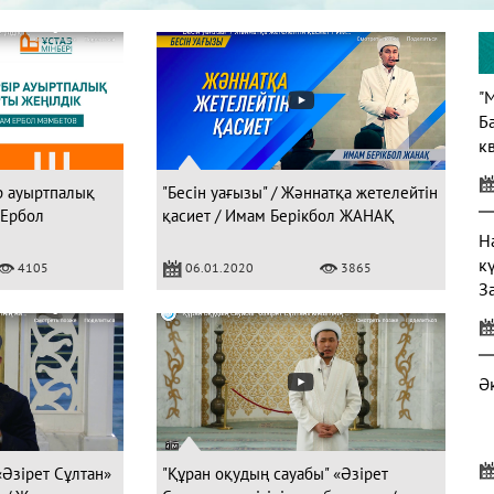
"
Б
кв
ір ауыртпалық
"Бесін уағызы" / Жәннатқа жетелейтін
 Ербол
қасиет / Имам Берікбол ЖАНАҚ
Н
к
4105
06.01.2020
3865
З
Ә
 «Әзірет Сұлтан»
"Құран оқудың сауабы" «Әзірет