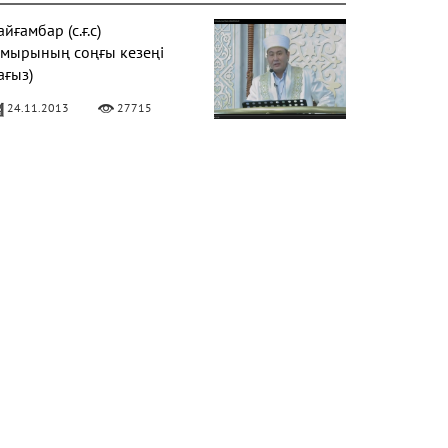
йғамбар (с.ғ.с)
ұмырының соңғы кезеңі
ағыз)
24.11.2013
27715
Фатиха" сүресі
11.04.2016
27155
алқаулық - жат қылық |
уаныш АБИШЕВ
23.10.2015
26396
араат түнін қалай өткізу
ерек?