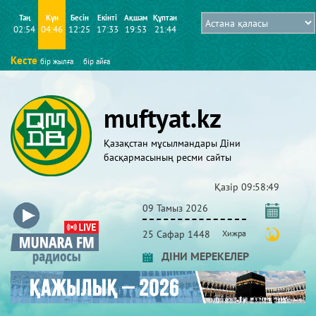
Таң
Күн
Бесін
Екінті
Ақшам
Құптан
02:54
04:46
12:25
17:33
19:53
21:44
Кесте
бір жылға
бір айға
muftyat.kz
Қазақстан мұсылмандары Діни
басқармасының ресми сайты
Қазір
09:58:50
09 Тамыз 2026
25 Сафар 1448
Хижра
ДІНИ МЕРЕКЕЛЕР