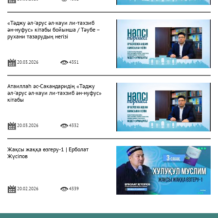
«Тәджу әл-‘арус әл-хауи ли-тахзиб
ән-нуфус» кітабы бойынша / Тәубе –
рухани тазарудың негізі
20.03.2026
4351
Атаиллаһ әс-Сакандаридің «Тәджу
әл-‘арус әл-хауи ли-тахзиб ән-нуфус»
кітабы
20.03.2026
4332
Жақсы жаққа өзгеру-1 | Ерболат
Жүсіпов
20.02.2026
4339
Жүрек сырлары 2-дәріс. Тәубе