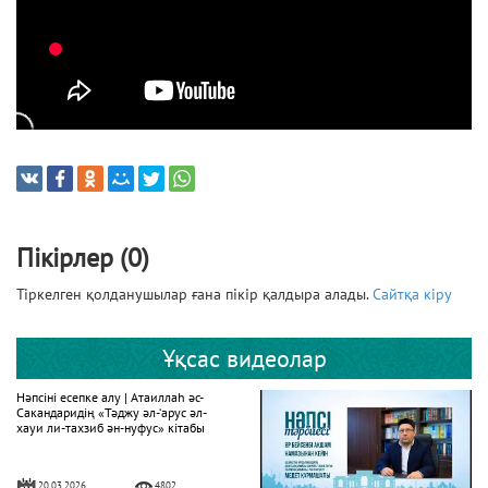
Пікірлер (0)
Тіркелген қолданушылар ғана пікір қалдыра алады.
Сайтқа кіру
Ұқсас видеолар
Нәпсіні есепке алу | Атаиллаһ әс-
Сакандаридің «Тәджу әл-‘арус әл-
хауи ли-тахзиб ән-нуфус» кітабы
20.03.2026
4802