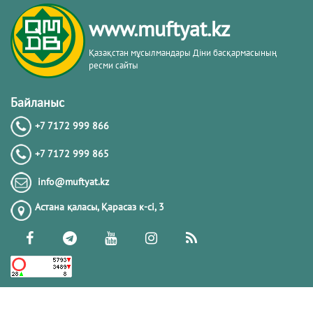
тақырыбы. Әр-рисала әл-Қушайрия
кітабы негізінде
www.muftyat.kz
20.02.2026
4416
Қазақстан мұсылмандары Діни басқармасының
ресми сайты
Әдепсіздік иманның әлсіздігіне дәлел
｜ Ерболат Жүсіпов
Байланыс
+7 7172 999 866
20.02.2026
4212
+7 7172 999 865
РАМАЗАН – РАХЫМ, КЕШІРІМ ЖӘНЕ
info@muftyat.kz
ТОЗАҚТАН ҚҰТЫЛУ АЙЫ
Астана қаласы, Қарасаз к-сi, 3
19.02.2026
7544
РАМАЗАН ҚАРСАҢЫНДАҒЫ
ПАЙҒАМБАР (ﷺ) ӨСИЕТІ