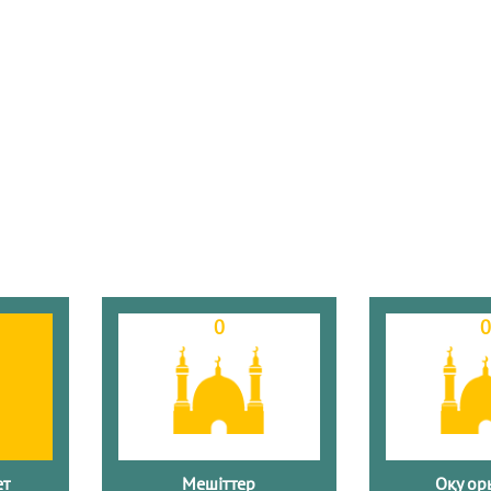
0
ет
Мешіттер
Оқу ор