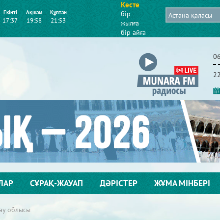
Кесте
Екінті
Ақшам
Құптан
бір
17:37
19:58
21:53
жылға
бір айға
0
2
ЛАР
СҰРАҚ-ЖАУАП
ДӘРІСТЕР
ЖҰМА МІНБЕРІ
ау облысы