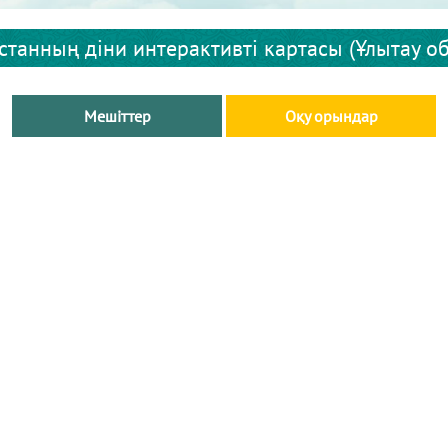
станның діни интерактивті картасы (Ұлытау о
Мешіттер
Оқу орындар