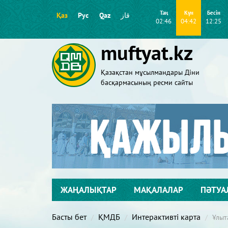
Таң
Күн
Бесін
Қаз
Рус
Qaz
قاز
02:46
04:42
12:25
muftyat.kz
Қазақстан мұсылмандары Діни
басқармасының ресми сайты
ЖАҢАЛЫҚТАР
МАҚАЛАЛАР
ПӘТУА
Басты бет
ҚМДБ
Интерактивті карта
Ұлыт