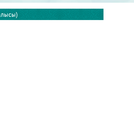
блысы)