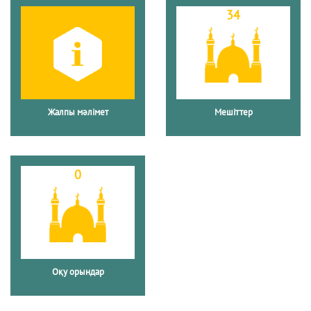
34
Жалпы мәлімет
Мешіттер
0
Оқу орындар