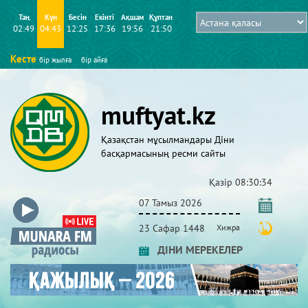
Таң
Күн
Бесін
Екінті
Ақшам
Құптан
02:49
04:43
12:25
17:36
19:56
21:50
Кесте
бір жылға
бір айға
muftyat.kz
Қазақстан мұсылмандары Діни
басқармасының ресми сайты
Қазір
08:30:34
07 Тамыз 2026
23 Сафар 1448
Хижра
ДІНИ МЕРЕКЕЛЕР