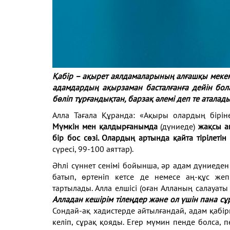
Қабір – ақырет аялдамаларының алғашқы мекені
адамдардың ақырзаман басталғанға дейін бо
бөліп тұрғандықтан, барзақ әлемі деп те аталады
Алла Тағала Құранда: «Ақыры олардың бірі
Мүмкін
мен қалдырғанымда
(дүниеде)
жақсы ам
бір бос сөзі.
Олардың артында қайта тірілетін
сүресі, 99-100
аяттар).
Әһлі сүннет сенімі бойынша, әр адам дүниеде
батып, өртеніп кетсе де немесе аң-құс же
тартылады.
Алла елшісі (оған Алланың салауат
Алладан
кешірім тілеңдер және ол үшін пана сұ
Сондай-ақ
хадистерде айтылғандай, адам қабі
келіп, сұрақ
қояды. Егер мүмин пенде болса, 