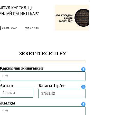
АЯТУЛ КУРСИДІҢ»
АНДАЙ ҚАСИЕТІ БАР?
15.05.2024
34745
ҰРАН АЯТТАРЫ
АЗЫЛҒАН ТҰМАРДЫ
АҒУҒА БОЛА МА?
13.05.2024
7156
ЛЛА ТАҒАЛА ҚҰРАНДА
ЕГЕ «БІЗ ТҮСІРДІК», «БІЗ
АРАТТЫҚ» ДЕП
ЕЛТІРГЕН?
06.05.2024
4495