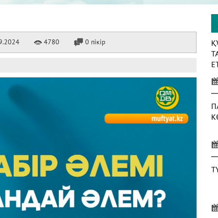
9.2024
4780
0 пікір
Қ
Т
Е
П
К
Т