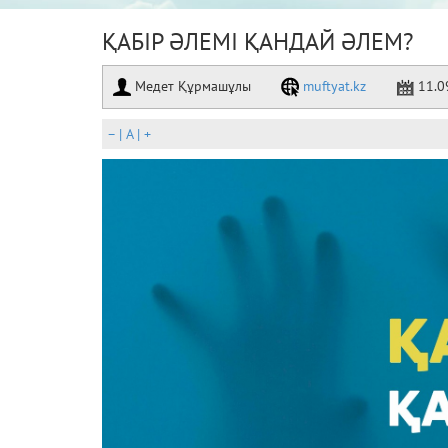
ҚАБІР ӘЛЕМІ ҚАНДАЙ ӘЛЕМ?
Медет Құрмашұлы
muftyat.kz
11.0
–
|
A
|
+