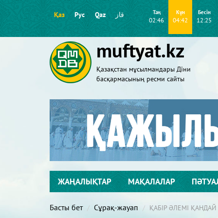
Таң
Күн
Бесін
Қаз
Рус
Qaz
قاز
02:46
04:42
12:25
muftyat.kz
Қазақстан мұсылмандары Діни
басқармасының ресми сайты
ЖАҢАЛЫҚТАР
МАҚАЛАЛАР
ПӘТУА
Басты бет
Сұрақ-жауап
ҚАБІР ӘЛЕМІ ҚАНДАЙ