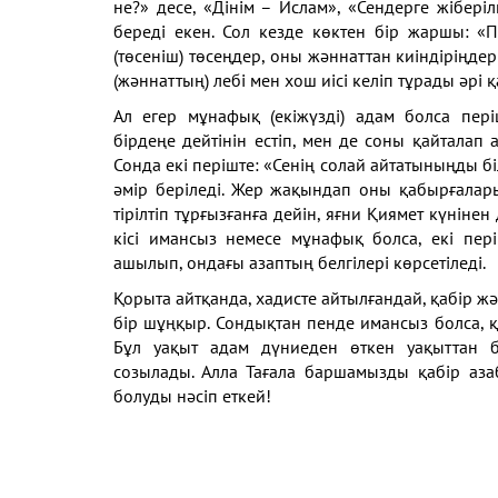
не?» десе, «Дінім
– Ислам», «Сендерге жіберілг
береді екен. Сол кезде
көктен бір жаршы: «
(төсеніш) төсеңдер, оны
жәннаттан киіндіріңде
(жәннаттың) лебі мен хош иісі келіп тұрады әрі 
Ал егер мұнафық (екіжүзді) адам болса пер
бірдеңе
дейтінін естіп, мен де соны қайталап
Сонда екі
періште: «Сенің солай айтатыныңды біл
әмір беріледі.
Жер жақындап оны қабырғалар
тірілтіп тұрғызғанға
дейін, яғни Қиямет күнінен
кісі имансыз немесе
мұнафық болса, екі пер
ашылып, ондағы азаптың
белгілері көрсетіледі.
Қорыта айтқанда, хадисте айтылғандай, қабір ж
бір
шұңқыр. Сондықтан пенде имансыз болса, 
Бұл
уақыт адам дүниеден өткен уақыттан 
созылады.
Алла Тағала баршамызды қабір аза
болуды нәсіп
еткей!