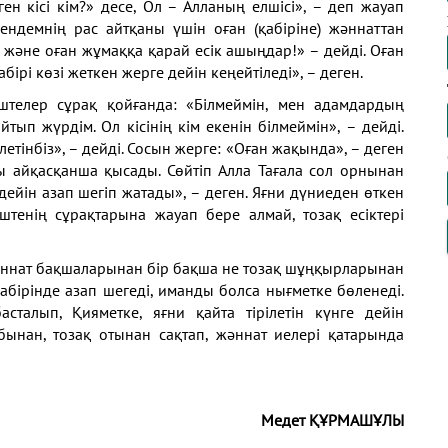
ен кісі кім?» десе, Ол –
Алланың елшісі», – деп жауап
Пендемнің рас айтқаны үшін
оған (қабіріне) жәннаттан
р және оған жұмаққа қарай есік
ашыңдар!» – дейді. Оған
қабірі көзі жеткен жерге дейін
кеңейтіледі», – деген.
іштелер
сұрақ қойғанда: «Білмеймін, мен адамдардың
 айтып жүрдім.
Ол кісінің кім екенін білмеймін», – дейді.
етінбіз», – дейді.
Сосын жерге: «Оған жақында», – деген
ы айқасқанша қысады.
Сөйтіп Алла Тағала сол орнынан
 дейін азап шегіп жатады»,
– деген. Яғни дүниеден өткен
іштенің сұрақтарына жауап
бере алмай, тозақ есіктері
әннат
бақшаларынан бір бақша не тозақ шұңқырларынан
қабірінде
азап шегеді, иманды болса нығметке бөленеді.
басталып,
Қияметке, яғни қайта тірілетін күнге дейін
бынан, тозақ
отынан сақтап, жәннат иелері қатарында
Медет ҚҰРМАШҰЛЫ