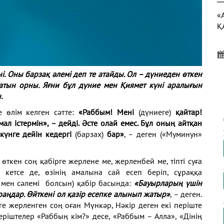
«
Қ
. Оны барзақ әлемі деп те атайды.
Ол – дүниеден өткен
Қ
латын орны. Яғни
бұл дүние мен Қиямет күні аралығын
Ж
.
Т
не өлім
келген сәтте:
«Раббым! Мені
(дүниеге)
қайтар!
ал істермін»,
– дейді. Әсте олай емес. Бұл оның айтқан
 күнге дейін кедергі
(барзах)
бар»
, – деген («Муминун»
А
Н
н
өткен соң қабірге жерлене ме, жерленбей ме, тіпті
суға
Ж
п кетсе
де, өзінің амалына сай есеп беріп, сұраққа
К
ы мен сәлемі
болсын) қабір басында:
«Бауырларың үшін
раңдар. Өйткені
ол қазір есепке алынып жатыр»
, – деген.
рге жерленген соң
оған Мүнкәр, Нәкір деген екі періште
періштелер «Раббың
кім?» десе, «Раббым – Алла», «Дінің