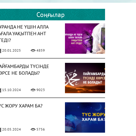
Соңғылар
ҰРАНДА НЕ ҮШІН АЛЛА
АҒАЛА УАҚЫТПЕН АНТ
ТЕДІ?
20.01.2025
4859
АЙҒАМБАРДЫ ТҮСІНДЕ
ӨРСЕ НЕ БОЛАДЫ?
15.10.2024
9023
ҮС ЖОРУ ХАРАМ БА?
20.05.2024
5756