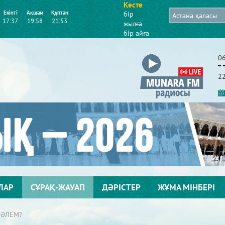
Кесте
Екінті
Ақшам
Құптан
бір
17:37
19:58
21:53
жылға
бір айға
0
2
ЛАР
СҰРАҚ-ЖАУАП
ДӘРІСТЕР
ЖҰМА МІНБЕРІ
 ӘЛЕМ?